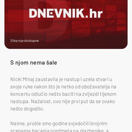
Slika nije dostupna
S njom nema šale
Nicki Minaj zaustavila je nastup i uzela stvari u
svoje ruke nakon što je netko od obožavatelja na
koncertu odlučio nešto baciti na zvijezdi tijekom
nastupa. Nažalost, ovo nije prvi put da se ovako
nešto dogodilo.
Naime, prošle smo godine svjedočili brojnim
scenama bacanja predmeta na glazbenike, a