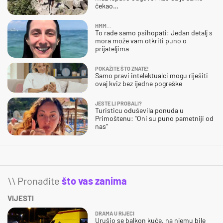
čekao…
HMM…
To rade samo psihopati: Jedan detalj s
mora može vam otkriti puno o
prijateljima
POKAŽITE ŠTO ZNATE!
Samo pravi intelektualci mogu riješiti
ovaj kviz bez ijedne pogreške
JESTE LI PROBALI?
Turisticu oduševila ponuda u
Primoštenu: "Oni su puno pametniji od
nas"
\\ Pronađite
što vas zanima
VIJESTI
DRAMA U RIJECI
Urušio se balkon kuće, na njemu bile