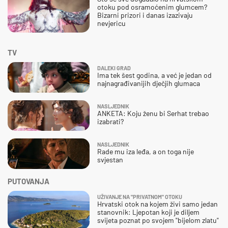
otoku pod osramoćenim glumcem?
Bizarni prizori i danas izazivaju
nevjericu
TV
DALEKI GRAD
Ima tek šest godina, a već je jedan od
najnagrađivanijih dječjih glumaca
NASLJEDNIK
ANKETA: Koju ženu bi Serhat trebao
izabrati?
NASLJEDNIK
Rade mu iza leđa, a on toga nije
svjestan
PUTOVANJA
UŽIVANJE NA "PRIVATNOM" OTOKU
Hrvatski otok na kojem živi samo jedan
stanovnik: Ljepotan koji je diljem
svijeta poznat po svojem "bijelom zlatu"