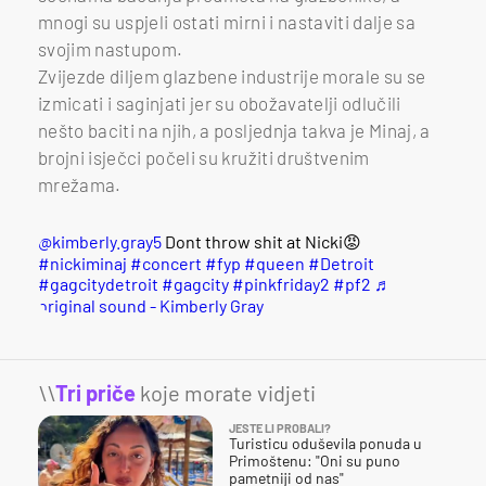
mnogi su uspjeli ostati mirni i nastaviti dalje sa
svojim nastupom.
Zvijezde diljem glazbene industrije morale su se
izmicati i saginjati jer su obožavatelji odlučili
nešto baciti na njih, a posljednja takva je Minaj, a
brojni isječci počeli su kružiti društvenim
mrežama.
@kimberly.gray5
Dont throw shit at Nicki😡
#nickiminaj
#concert
#fyp
#queen
#Detroit
#gagcitydetroit
#gagcity
#pinkfriday2
#pf2
♬
original sound - Kimberly Gray
\\
Tri priče
koje morate vidjeti
JESTE LI PROBALI?
Turisticu oduševila ponuda u
Primoštenu: "Oni su puno
pametniji od nas"