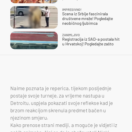
IMPRESIVNO!
Scena iz Srbije fascinirala
društvene mreže! Pogledajte
neobičnog ljubimca
ZANIMLJIVO
Registracija iz SAD-a postala hit
u Hrvatskoj! Pogledajte zašto
Naime poznata je reperica, tijekom posljednje
postaje svoje turneje, za vrijeme nastupa u
Detroitu, uspjela pokazati svoje reflekse kad je
brzom reakcijom skrenula predmet bačen u
njezinom smjeru.
Kako prenose strani mediji, a moguće je vidjeti iz