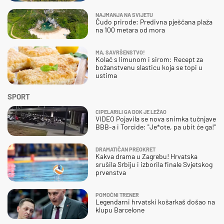
NAJMANJA NA SVIJETU
Čudo prirode: Predivna pješčana plaža
na 100 metara od mora
MA, SAVRŠENSTVO!
Kolač s limunom i sirom: Recept za
božanstvenu slasticu koja se topi u
ustima
SPORT
CIPELARILI GA DOK JE LEŽAO
VIDEO Pojavila se nova snimka tučnjave
BBB-a i Torcide: "Je*ote, pa ubit će ga!"
DRAMATIČAN PREOKRET
Kakva drama u Zagrebu! Hrvatska
srušila Srbiju i izborila finale Svjetskog
prvenstva
POMOĆNI TRENER
Legendarni hrvatski košarkaš došao na
klupu Barcelone