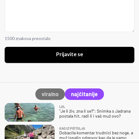
1500 znakova preostalo
Prijavite se
viralno
najčitanije
LOL
"Je li živ, zna li se?": Snimka s Jadrana
postala hit, radi li i vaš muž ovo?
KAO IZ PIŠTOLJA
Dobacila komentar trudnici bez noge, a
muž ispalio odgovor kao da je samo