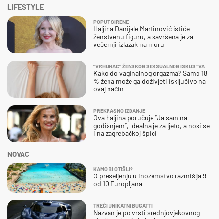
LIFESTYLE
POPUT SIRENE
Haljina Danijele Martinović ističe
ženstvenu figuru, a savršena je za
večernji izlazak na moru
"VRHUNAC" ŽENSKOG SEKSUALNOG ISKUSTVA
Kako do vaginalnog orgazma? Samo 18
% žena može ga doživjeti isključivo na
ovaj način
PREKRASNO IZDANJE
Ova haljina poručuje “Ja sam na
godišnjem”, idealna je za ljeto, a nosi se
i na zagrebačkoj špici
NOVAC
KAMO BI OTIŠLI?
O preseljenju u inozemstvo razmišlja 9
od 10 Europljana
TREĆI UNIKATNI BUGATTI
Nazvan je po vrsti srednjovjekovnog