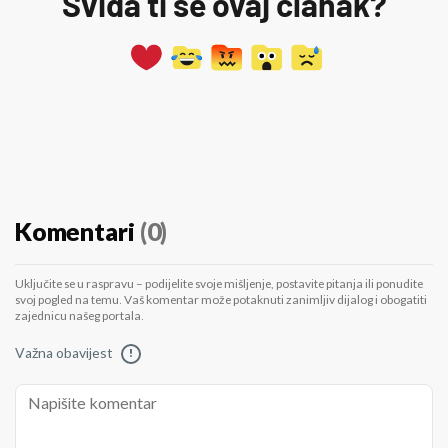
Sviđa ti se ovaj članak?
Komentari
(0)
Uključite se u raspravu – podijelite svoje mišljenje, postavite pitanja ili ponudite
svoj pogled na temu. Vaš komentar može potaknuti zanimljiv dijalog i obogatiti
zajednicu našeg portala.
Važna obavijest
!