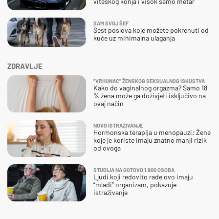
viteškog konja i visok samo metar
SAM SVOJ ŠEF
Šest poslova koje možete pokrenuti od
kuće uz minimalna ulaganja
ZDRAVLJE
"VRHUNAC" ŽENSKOG SEKSUALNOG ISKUSTVA
Kako do vaginalnog orgazma? Samo 18
% žena može ga doživjeti isključivo na
ovaj način
NOVO ISTRAŽIVANJE
Hormonska terapija u menopauzi: Žene
koje je koriste imaju znatno manji rizik
od ovoga
STUDIJA NA GOTOVO 1.900 OSOBA
Ljudi koji redovito rade ovo imaju
“mlađi” organizam, pokazuje
istraživanje