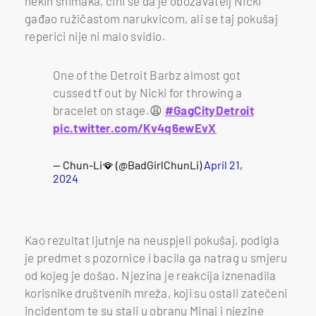
nekih snimaka, čini se da je obožavatelj Nicki
gađao ružičastom narukvicom, ali se taj pokušaj
reperici nije ni malo svidio.
One of the Detroit Barbz almost got
cussed tf out by Nicki for throwing a
bracelet on stage.😩
#GagCityDetroit
pic.twitter.com/Kv4q6ewEvX
— Chun-Li🪭 (@BadGirlChunLi)
April 21,
2024
Kao rezultat ljutnje na neuspjeli pokušaj, podigla
je predmet s pozornice i bacila ga natrag u smjeru
od kojeg je došao. Njezina je reakcija iznenadila
korisnike društvenih mreža, koji su ostali zatečeni
incidentom te su stali u obranu Minaj i njezine