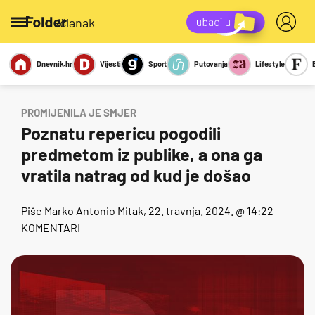
/članak
Dnevnik.hr
Vijesti
Sport
Putovanja
Lifestyle
Viralno
Miks
Kviz
Report
Sexy
PROMIJENILA JE SMJER
Poznatu repericu pogodili
predmetom iz publike, a ona ga
vratila natrag od kud je došao
Piše
Marko Antonio Mitak
, 22. travnja. 2024. @ 14:22
KOMENTARI