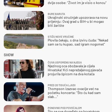
dvije osobe: "Život im je visio o koncu"
BURE BARUTA
Ukrajinski stručnjak upozorava na novu
prijetnju: Ovaj grad u BiH-u bi mogao
biti žarište
STIŽU NOVE VRUĆINE
Plovila čekaju, s dna izviru čuda: "Nekad
sam se tu kupao, sad igram nogomet"
SHOW
ČUVA USPOMENU NA NJEGA
Njezinog oca obožavala je cijela
Hrvatska! Kći neprežaljenog pjevača
projurila špicom na dva kotača
PRED 20 TISUĆA LJUDI
Thompson izazvao ovacije već na
početku koncerta: "Što ću kad sam
slab..."
PONOVNO POD POVEĆALOM
Što se sve događalo na hrvatskom