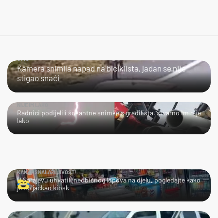
JAO...
Kamera snimila napad na biciklista, jadan se nije
stigao snaći
NIJE IM LAKO
Radnici podijelili šokantne snimke s gradilišta, stvarno im nije
lako
KAKVA SNALAŽLJIVOST!
U Sarajevu uhvatili neobičnog lopova na djelu, pogledajte kako
je opljačkao kiosk