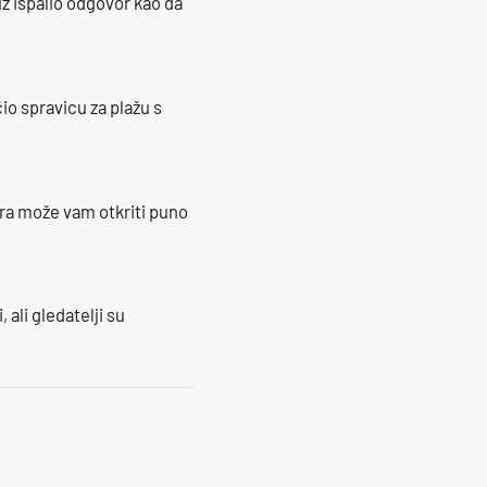
ž ispalio odgovor kao da
io spravicu za plažu s
ra može vam otkriti puno
 ali gledatelji su