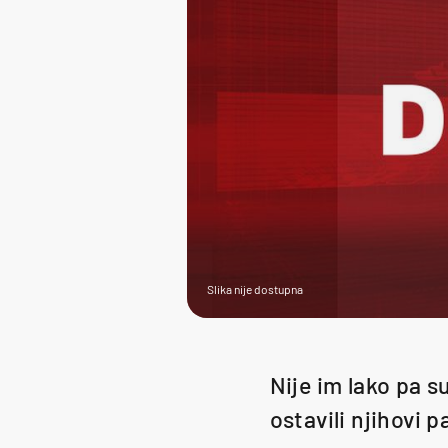
Slika nije dostupna
Nije im lako pa 
ostavili njihovi p