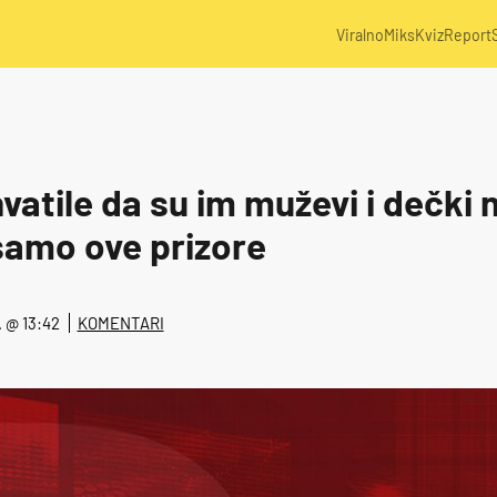
Viralno
Miks
Kviz
Report
atile da su im muževi i dečki 
samo ove prizore
1. @ 13:42
KOMENTARI