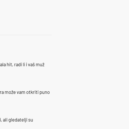
la hit, radi li i vaš muž
ra može vam otkriti puno
 ali gledatelji su