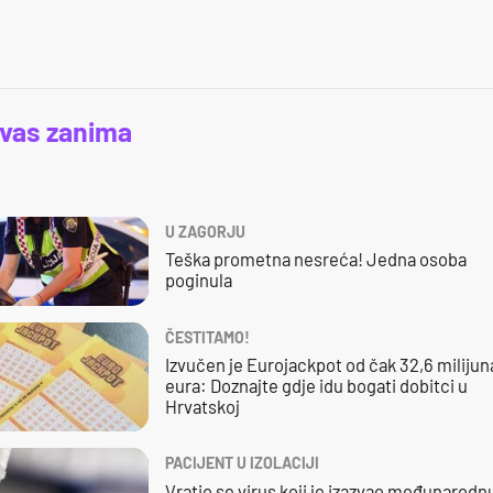
 vas zanima
U ZAGORJU
Teška prometna nesreća! Jedna osoba
poginula
ČESTITAMO!
Izvučen je Eurojackpot od čak 32,6 milijun
eura: Doznajte gdje idu bogati dobitci u
Hrvatskoj
PACIJENT U IZOLACIJI
Vratio se virus koji je izazvao međunarodn