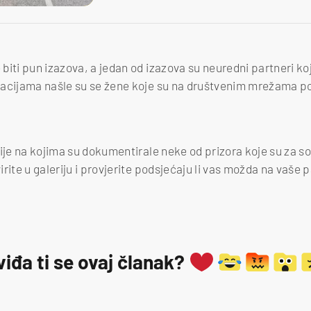
iti pun izazova, a jedan od izazova su neuredni partneri koj
acijama našle su se žene koje su na društvenim mrežama podij
ije na kojima su dokumentirale neke od prizora koje su za so
rite u galeriju i provjerite podsjećaju li vas možda na vaše 
viđa ti se ovaj članak?