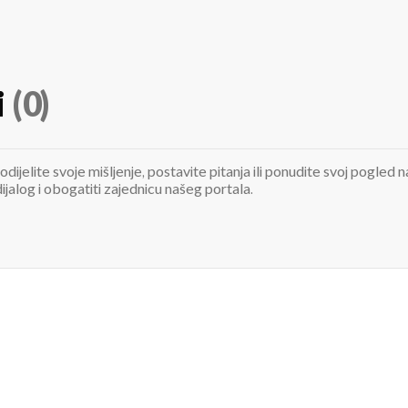
i
(0)
odijelite svoje mišljenje, postavite pitanja ili ponudite svoj pogle
jalog i obogatiti zajednicu našeg portala.