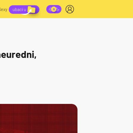
Sexy
neuredni,