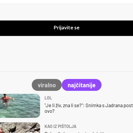
Prijavite se
viralno
najčitanije
LOL
"Je li živ, zna li se?": Snimka s Jadrana posta
ovo?
KAO IZ PIŠTOLJA