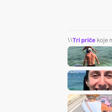
\\
Tri priče
koje m