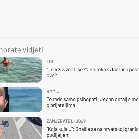
orate vidjeti
LOL
"Je li živ, zna li se?": Snimka s Jadrana posta
ovo?
HMM…
To rade samo psihopati: Jedan detalj s mo
o prijateljima
ZAMJERATE LI JOJ?
"Koja kuja…": Snašla se na hrvatskoj granici,
podijeljeni