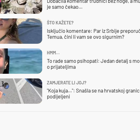
Dobacila komentar trudnici bez noge, a mu
je samo čekao…
ŠTO KAŽETE?
Isključio komentare: Par iz Srbije preporuč
Temua, čini li vam se ovo sigurnim?
HMM…
To rade samo psihopati: Jedan detalj s mo
o prijateljima
ZAMJERATE LI JOJ?
"Koja kuja…": Snašla se na hrvatskoj granici,
podijeljeni