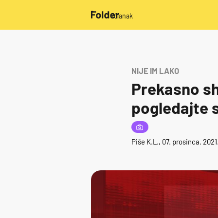
/članak
NIJE IM LAKO
Prekasno shv
pogledajte 
Piše
K.L.
, 07. prosinca. 202