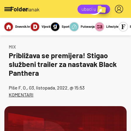
/članak
Dnevnik.hr
Vijesti
Sport
Putovanja
Lifestyle
Viralno
Miks
Kviz
Report
Sexy
MIX
Približava se premijera! Stigao
službeni trailer za nastavak Black
Panthera
Piše
F. O.
, 03. listopada. 2022. @ 15:53
KOMENTARI