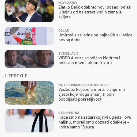
NOVI IZAZOV
Zlatko Dalić odabrao novi posao, odlazi
u jednu od najatraktivnijih zemalja
svijeta
ODLAZI
Umirovila se jedna od najboljih skijašica
novog doba
SVE OBJAVIO
VIDEO Australac ošišao Modrića i
pokazao novu Lukinu frizuru
LIFESTYLE
NAJSIGURNIJI OBLIK REKREACIJE
Vježbe za koljeno u moru: 5 sigurnih
vježbi koje mogu smanjiti bol i
poboljšati pokretljivost
BAŠ EFEKTNA
Kada smo na zadarskoj rivi ugledali ovu
haljinu, morali smo doznati odakle je –
košta samo 18 eura