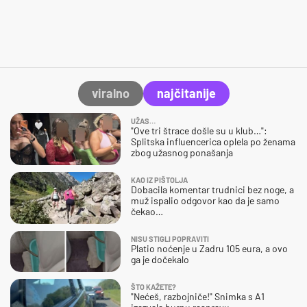
viralno
najčitanije
UŽAS…
"Ove tri štrace došle su u klub…":
Splitska influencerica oplela po ženama
zbog užasnog ponašanja
KAO IZ PIŠTOLJA
Dobacila komentar trudnici bez noge, a
muž ispalio odgovor kao da je samo
čekao…
NISU STIGLI POPRAVITI
Platio noćenje u Zadru 105 eura, a ovo
ga je dočekalo
ŠTO KAŽETE?
"Nećeš, razbojniče!" Snimka s A1