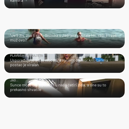
kamera
LOL
"Je li živ, zna li se?": Snimka s Jadrana postala hit, radi li i vaš
muž ovo?
PLAVUŠA S FAKULTETA
Uspoređuju je s Elle Woods, a njezin odgovor kritičarima
postao je viralan
JAO...
Sunce može biti opasno i u naša četiri zida, a one su to
prekasno shvatile