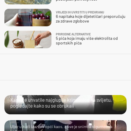
VRIJEDI IH UVRSTITI U PREHRANU
6 napitaka koje dijetetičari preporučuju
za zdrave zglobove
PRIRODNE ALTERNATIVE
5 pića koja imaju više elektrolita od
sportskih pića
NIJE LAKO BITI LOPOV
Kamere uhvatile najgluplje kriminalce na svijetu,
pogledajte kako su se obrukali
JAO...
Uljez u kući izazvao opći kaos, a sve je snimila sigurnosna