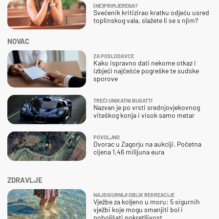
(NE)PRIMJERENA?
Svećenik kritizirao kratku odjeću usred
toplinskog vala, slažete li se s njim?
NOVAC
ZA POSLODAVCE
Kako ispravno dati nekome otkaz i
izbjeći najčešće pogreške te sudske
sporove
TREĆI UNIKATNI BUGATTI
Nazvan je po vrsti srednjovjekovnog
viteškog konja i visok samo metar
POVOLJNO
Dvorac u Zagorju na aukciji. Početna
cijena 1,46 milijuna eura
ZDRAVLJE
NAJSIGURNIJI OBLIK REKREACIJE
Vježbe za koljeno u moru: 5 sigurnih
vježbi koje mogu smanjiti bol i
poboljšati pokretljivost