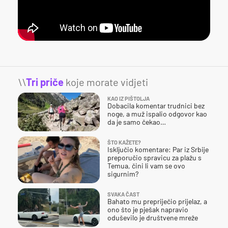
\\
Tri priče
koje morate vidjeti
KAO IZ PIŠTOLJA
Dobacila komentar trudnici bez
noge, a muž ispalio odgovor kao
da je samo čekao…
ŠTO KAŽETE?
Isključio komentare: Par iz Srbije
preporučio spravicu za plažu s
Temua, čini li vam se ovo
sigurnim?
SVAKA ČAST
Bahato mu prepriječio prijelaz, a
ono što je pješak napravio
oduševilo je društvene mreže