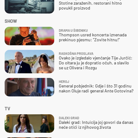
Stotine zaraženih, restorani hitno
povukli proizvod
SHOW
DRAMA U ŠIBENIKU
Thompson usred koncerta iznenada
prekinuo pjesmu: "Zovite hitnu!"
RASKOŠNA PROSLAVA
Ovako je izgledalo vjenčanje Tije Jurčić:
Do oltara ju je dopratio očuh, a slavilo
se uz Olivera i Rozgu
HEROJ
General pobjednik: Gdje i što 31 godinu
nakon Oluje radi general Ante Gotovina?
TV
DALEKI GRAD
Daleki grad: Intuicija joj govori da danas
neće otići iz njihovog života