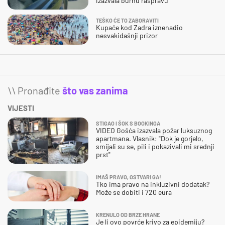
izazvala burnu raspravu
TEŠKO ĆE TO ZABORAVITI
Kupače kod Zadra iznenadio
nesvakidašnji prizor
\\ Pronađite
što vas zanima
VIJESTI
STIGAO I ŠOK S BOOKINGA
VIDEO Gošća izazvala požar luksuznog
apartmana. Vlasnik: "Dok je gorjelo,
smijali su se, pili i pokazivali mi srednji
prst"
IMAŠ PRAVO, OSTVARI GA!
Tko ima pravo na inkluzivni dodatak?
Može se dobiti i 720 eura
KRENULO OD BRZE HRANE
Je li ovo povrće krivo za epidemiju?