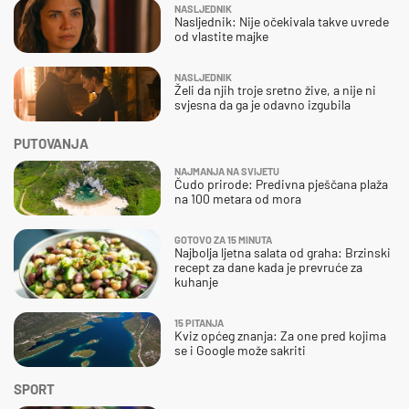
NASLJEDNIK
Nasljednik: Nije očekivala takve uvrede
od vlastite majke
NASLJEDNIK
Želi da njih troje sretno žive, a nije ni
svjesna da ga je odavno izgubila
PUTOVANJA
NAJMANJA NA SVIJETU
Čudo prirode: Predivna pješčana plaža
na 100 metara od mora
GOTOVO ZA 15 MINUTA
Najbolja ljetna salata od graha: Brzinski
recept za dane kada je prevruće za
kuhanje
15 PITANJA
Kviz općeg znanja: Za one pred kojima
se i Google može sakriti
SPORT