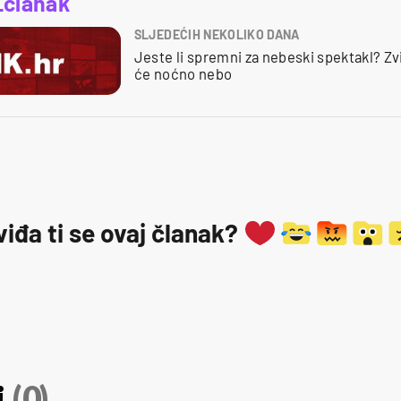
_članak
SLJEDEĆIH NEKOLIKO DANA
Jeste li spremni za nebeski spektakl? Zvi
će noćno nebo
viđa ti se ovaj članak?
i
(0)