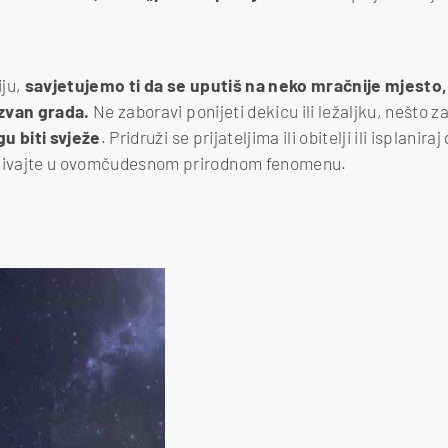
iju,
savjetujemo ti da se uputiš na neko mračnije mjesto,
 izvan grada.
Ne zaboravi ponijeti dekicu ili ležaljku, nešto za 
u biti svježe
. Pridruži se prijateljima ili obitelji ili isplanir
uživajte u ovomčudesnom prirodnom fenomenu.