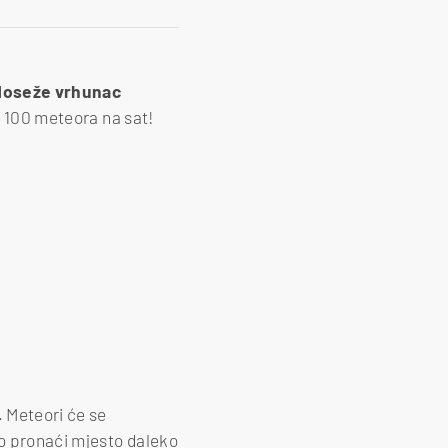
doseže vrhunac
o 100 meteora na sat!
 Meteori će se
no pronaći mjesto daleko