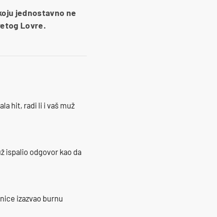
u koju jednostavno ne
vetog Lovre.
la hit, radi li i vaš muž
ž ispalio odgovor kao da
ranice izazvao burnu