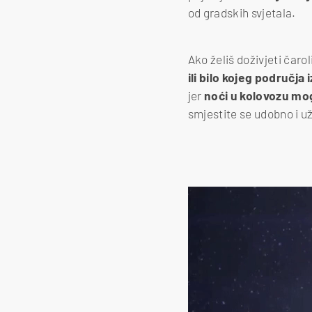
od gradskih svjetala.
Ako želiš doživjeti čarol
ili bilo kojeg područja
jer
noći u kolovozu mog
smjestite se udobno i 