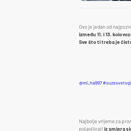
Ovo je jedan od najpozna
između 11. i 13. kolovoz
Sve što ti treba je čis
@mi_ha997
#suzesvetog
Najbolje vrijeme za pr
pojavljivati
iz smjera s