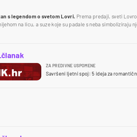
an s legendom o svetom Lovri.
Prema predaji, sveti Lovro 
ijehom na licu, a suze koje su padale s neba simboliziraju n
_članak
ZA PREDIVNE USPOMENE
Savršeni ljetni spoj: 5 ideja za romantič