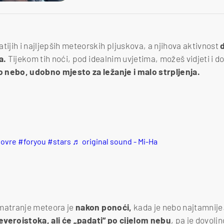
tijih i najljepših meteorskih pljuskova, a njihova aktivnost
a.
Tijekom tih noći, pod idealnim uvjetima, možeš vidjeti i d
to nebo, udobno mjesto za ležanje i malo strpljenja.
lovre
#foryou
#stars
♬ original sound - Mi-Ha
omatranje meteora je
nakon ponoći,
kada je nebo najtamnije.
jeveroistoka, ali će „padati“ po cijelom nebu
, pa je dovolj