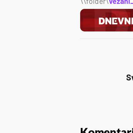
\\folder\
vezani
S
Komentar