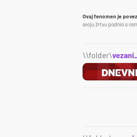
Ovaj fenomen je povez
svoju žrtvu podnio s osm
\\folder\
vezani