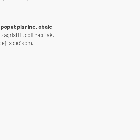
 poput planine, obale
zagristi i topli napitak,
aj dejt s dečkom,