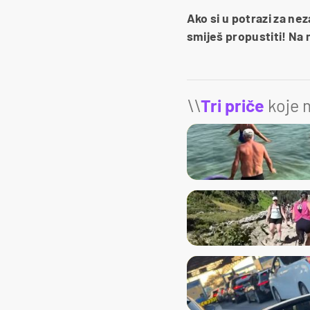
Ako si u potrazi za ne
smiješ propustiti! Na 
\\
Tri priče
koje m