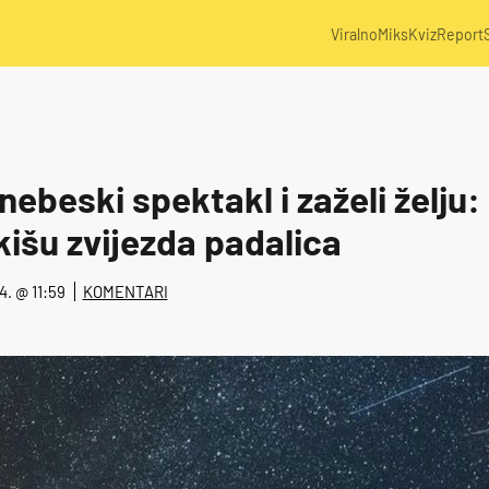
Viralno
Miks
Kviz
Report
nebeski spektakl i zaželi želju:
išu zvijezda padalica
24. @ 11:59
KOMENTARI