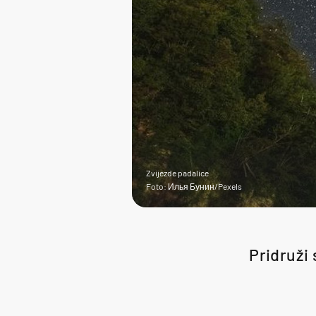
Zvijezde padalice
Foto: Илья Бунин/Pexels
Pridruži s