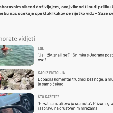
zaboravnim vikend doživljajem, ovaj vikend ti nudi prilik
nebu nas očekuje spektakl kakav se rijetko viđa – Suze s
orate vidjeti
LOL
"Je li živ, zna li se?": Snimka s Jadrana posta
ovo?
KAO IZ PIŠTOLJA
Dobacila komentar trudnici bez noge, a mu
je samo čekao…
ŠTO KAŽETE?
"Hrvat sam, ali ovo je sramota": Prizor s g
raspravu na društvenim mrežama