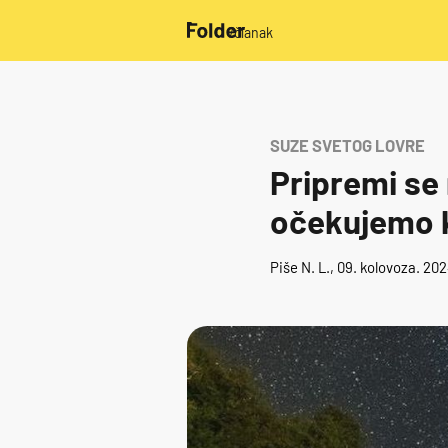
/članak
SUZE SVETOG LOVRE
Pripremi se 
očekujemo k
Piše
N. L.
, 09. kolovoza. 20