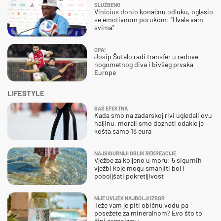
SLUŽBENO
Vinicius donio konačnu odluku, oglasio
se emotivnom porukom: "Hvala vam
svima"
OPA!
Josip Šutalo radi transfer u redove
nogometnog diva i bivšeg prvaka
Europe
LIFESTYLE
BAŠ EFEKTNA
Kada smo na zadarskoj rivi ugledali ovu
haljinu, morali smo doznati odakle je –
košta samo 18 eura
NAJSIGURNIJI OBLIK REKREACIJE
Vježbe za koljeno u moru: 5 sigurnih
vježbi koje mogu smanjiti bol i
poboljšati pokretljivost
NIJE UVIJEK NAJBOLJI IZBOR
Teže vam je piti običnu vodu pa
posežete za mineralnom? Evo što to
čini organizmu