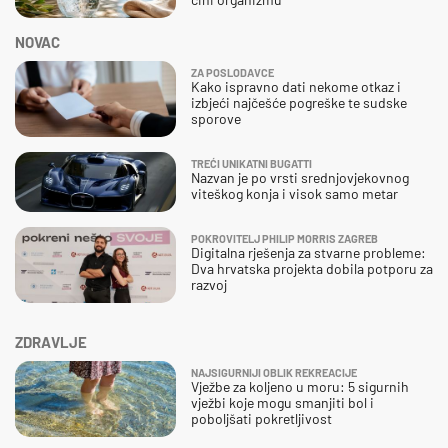
NOVAC
ZA POSLODAVCE
Kako ispravno dati nekome otkaz i
izbjeći najčešće pogreške te sudske
sporove
TREĆI UNIKATNI BUGATTI
Nazvan je po vrsti srednjovjekovnog
viteškog konja i visok samo metar
POKROVITELJ PHILIP MORRIS ZAGREB
Digitalna rješenja za stvarne probleme:
Dva hrvatska projekta dobila potporu za
razvoj
ZDRAVLJE
NAJSIGURNIJI OBLIK REKREACIJE
Vježbe za koljeno u moru: 5 sigurnih
vježbi koje mogu smanjiti bol i
poboljšati pokretljivost