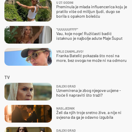
U 27. GODINI
Preminula je mlada influencerica koju je
pratilo više od milijun ljudi, dugo se
borila s opakom bolešću
"UUUUUUFFFF"
Vau, koje noge! Ružičasti badić
istaknuo je najbolje adute Maje Šuput
VRLO ZANIMLJIVO!
Franka Batelić pokazala što nosi na
more, bez ovoga ne može ni na odmoru
TV
DALEKI GRAD
Uznemirena je zbog njegove ucjene -
hoće li napraviti što traži?
NASLJEDNIK
Želi da njih troje sretno žive, a nije ni
svjesna da ga je odavno izgubila
DALEKI GRAD