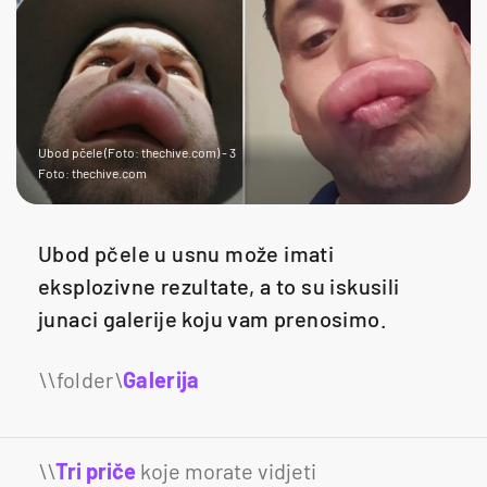
Ubod pčele (Foto: thechive.com) - 3
Foto: thechive.com
Ubod pčele u usnu može imati
eksplozivne rezultate, a to su iskusili
junaci galerije koju vam prenosimo.
Galerija
14
\\
Tri priče
koje morate vidjeti