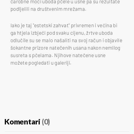
čarobne moći uboda pčele u usne pa su rezultate
podijelili na društvenim mrežama.
Iako je taj ''estetski zahvat'' privremen i većina bi
ga htjela izbjeći pod svaku cijenu, žrtve uboda
odlučile su se malo našaliti na svoj račun i objavile
šokantne prizore natečenih usana nakon nemilog
susreta s pčelama. Njihove natečene usne
možete pogledati u galeriji.
Komentari
(0)