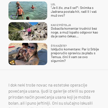
LOL
"Je li živ, zna li se?": Snimka s
Jadrana postala hit, radi li i vaš
muž ovo?
KAO IZ PIŠTOLJA
Dobacila komentar trudnici bez
noge, a muž ispalio odgovor kao
da je samo čekao…
ŠTO KAŽETE?
Isključio komentare: Par iz Srbije
preporučio spravicu za plažu s
Temua, čini li vam se ovo
sigurnim?
I dok neki troše novac na estetske operacije
povećanja usana, ljudi iz galerije otkrili su posve
prirodan način povećanja usana koji je možda
bolan, ali i puno jeftiniji. Oni su slučajno iskusili