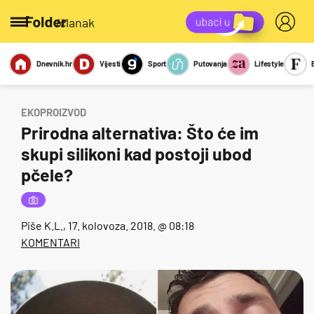
/članak
Dnevnik.hr
Vijesti
Sport
Putovanja
Lifestyle
Viralno
Miks
Kviz
Report
Sexy
EKOPROIZVOD
Prirodna alternativa: Što će im
skupi silikoni kad postoji ubod
pčele?
Piše
K.L.
, 17. kolovoza. 2018. @ 08:18
KOMENTARI