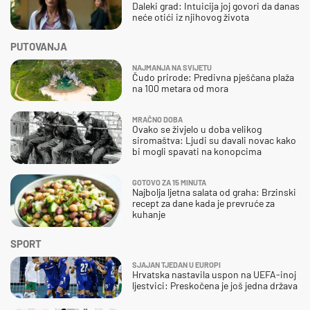
Daleki grad: Intuicija joj govori da danas
neće otići iz njihovog života
PUTOVANJA
NAJMANJA NA SVIJETU
Čudo prirode: Predivna pješčana plaža
na 100 metara od mora
MRAČNO DOBA
Ovako se živjelo u doba velikog
siromaštva: Ljudi su davali novac kako
bi mogli spavati na konopcima
GOTOVO ZA 15 MINUTA
Najbolja ljetna salata od graha: Brzinski
recept za dane kada je prevruće za
kuhanje
SPORT
SJAJAN TJEDAN U EUROPI
Hrvatska nastavila uspon na UEFA-inoj
ljestvici: Preskočena je još jedna država