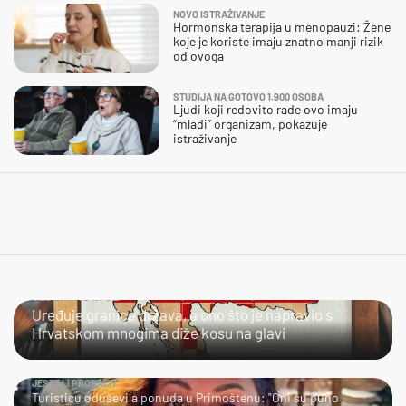
NOVO ISTRAŽIVANJE
Hormonska terapija u menopauzi: Žene
koje je koriste imaju znatno manji rizik
od ovoga
STUDIJA NA GOTOVO 1.900 OSOBA
Ljudi koji redovito rade ovo imaju
“mlađi” organizam, pokazuje
istraživanje
ULJEPŠAO IH JE
Uređuje granice država, a ono što je napravio s
Hrvatskom mnogima diže kosu na glavi
JESTE LI PROBALI?
Turisticu oduševila ponuda u Primoštenu: "Oni su puno