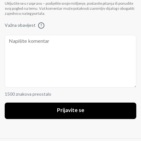
Uključite se u raspravu – podijelite svoje mišljenje, postavite pitanja ili ponudite
svoj pogled na temu. Vaš komentar može potaknuti zanimljiv dijalog i obogatiti
zajednicu našeg portala.
Važna obavijest
!
1500 znakova preostalo
Prijavite se