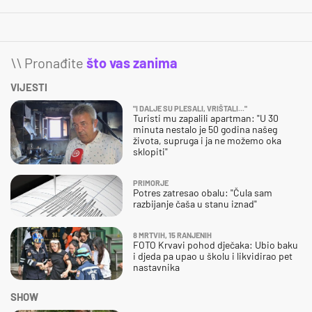
\\ Pronađite
što vas zanima
VIJESTI
"I DALJE SU PLESALI, VRIŠTALI..."
Turisti mu zapalili apartman: "U 30
minuta nestalo je 50 godina našeg
života, supruga i ja ne možemo oka
sklopiti"
PRIMORJE
Potres zatresao obalu: "Čula sam
razbijanje čaša u stanu iznad"
8 MRTVIH, 15 RANJENIH
FOTO Krvavi pohod dječaka: Ubio baku
i djeda pa upao u školu i likvidirao pet
nastavnika
SHOW