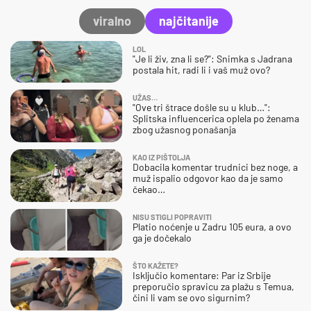
viralno
najčitanije
LOL
"Je li živ, zna li se?": Snimka s Jadrana
postala hit, radi li i vaš muž ovo?
UŽAS…
"Ove tri štrace došle su u klub…":
Splitska influencerica oplela po ženama
zbog užasnog ponašanja
KAO IZ PIŠTOLJA
Dobacila komentar trudnici bez noge, a
muž ispalio odgovor kao da je samo
čekao…
NISU STIGLI POPRAVITI
Platio noćenje u Zadru 105 eura, a ovo
ga je dočekalo
ŠTO KAŽETE?
Isključio komentare: Par iz Srbije
preporučio spravicu za plažu s Temua,
čini li vam se ovo sigurnim?