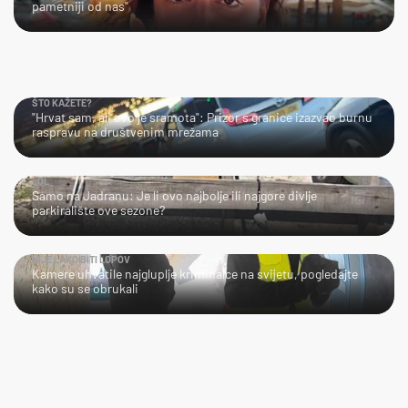
pametniji od nas"
ŠTO KAŽETE?
"Hrvat sam, ali ovo je sramota": Prizor s granice izazvao burnu
raspravu na društvenim mrežama
LOL
Samo na Jadranu: Je li ovo najbolje ili najgore divlje
parkiralište ove sezone?
NIJE LAKO BITI LOPOV
Kamere uhvatile najgluplje kriminalce na svijetu, pogledajte
kako su se obrukali