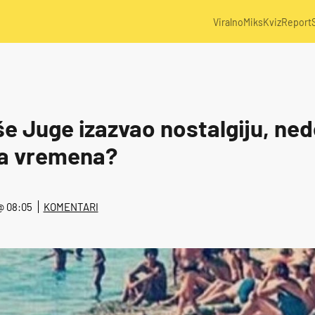
Viralno
Miks
Kviz
Report
še Juge izazvao nostalgiju, nedo
a vremena?
 @ 08:05
KOMENTARI