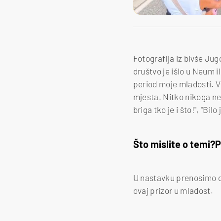
Fotografija iz bivše Jug
društvo je išlo u Neum i
period moje mladosti. V
mjesta. Nitko nikoga ne m
briga tko je i što!", "Bil
Što mislite o temi?
P
U nastavku prenosimo obja
ovaj prizor u mladost.