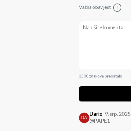
Važna obavijest
!
1500 znakova preostalo
Dario
9. srp. 2025
DA
@PAPE1