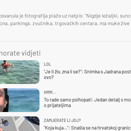
 osvanula je fotografija plaže uz natpis: "Nigdje ležaljki, sun
etona, parkinga, zvučnika, trgovačkih centara, ma muke žive b
orate vidjeti
LOL
"Je li živ, zna li se?": Snimka s Jadrana posta
ovo?
HMM…
To rade samo psihopati: Jedan detalj s mo
o prijateljima
ZAMJERATE LI JOJ?
"Koja kuja…": Snašla se na hrvatskoj granici,