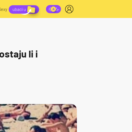
Sexy
staju li i