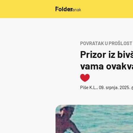
/članak
POVRATAK U PROŠLOST
Prizor iz biv
vama ovakv
Piše
K.L.
, 09. srpnja. 2025.