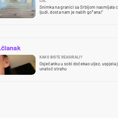
LOL
Snimka na granici sa Srbijom nasmijala c
ljudi, dosta nam je naših go*ana!"
_članak
KAKO BISTE REAGIRALI?
Osječanku u sobi dočekao uljez, uspjela j
unatoč strahu