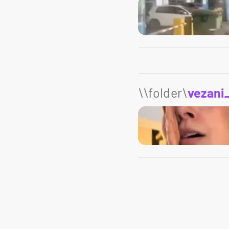
\\folder\
vezani