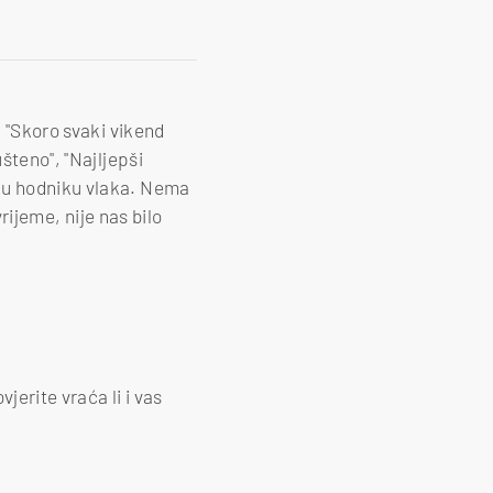
: "Skoro svaki vikend
šteno", "Najljepši
i u hodniku vlaka. Nema
vrijeme, nije nas bilo
jerite vraća li i vas