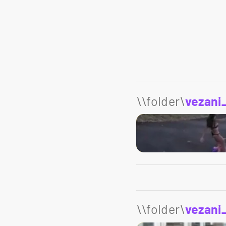
Nostalgija
Foto: Nostalgija/Facebook
\\folder\
vezani
\\folder\
vezani