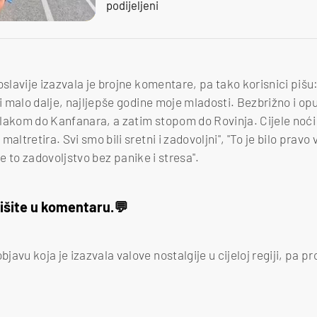
podijeljeni
oslavije izazvala je brojne komentare, pa tako korisnici pišu
li malo dalje, najljepše godine moje mladosti. Bezbrižno i opu
lakom do Kanfanara, a zatim stopom do Rovinja. Cijele noć
altretira. Svi smo bili sretni i zadovoljni", "To je bilo pravo 
o je to zadovoljstvo bez panike i stresa".
išite u komentaru.
vu koja je izazvala valove nostalgije u cijeloj regiji, pa prov