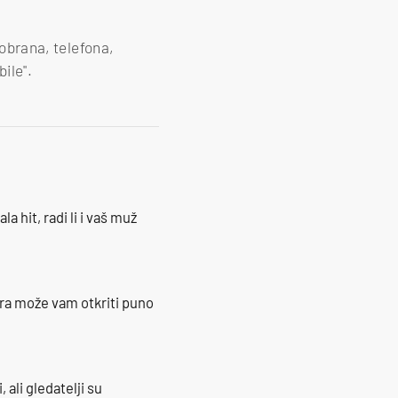
cobrana, telefona,
ile".
la hit, radi li i vaš muž
ra može vam otkriti puno
 ali gledatelji su