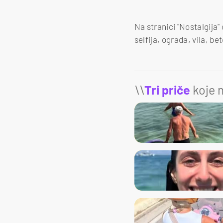
Na stranici "Nostalgija"
selfija, ograda, vila, b
\\
Tri priče
koje m