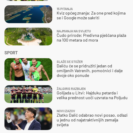
15 PITANJA
Kviz općeg znanja: Za one pred kojima
se i Google može sakriti
NAJMANJA NA SVIJETU
Čudo prirode: Predivna pješčana plaža
na 100 metara od mora
SPORT
SLAŽE SE STOŽER
Daliću će se pridružiti jedan od
omiljenih Vatrenih, pomoćnici i dalje
dvoje oko ponude
ŽALGIRIS RAZBIJEN
Golijada u Litvi: Hajduku petarda i
velika prednost uoči uzvrata na Poljudu
NOVI IZAZOV
Zlatko Dalić odabrao novi posao, odlazi
u jednu od najatraktivnijih zemalja
svijeta