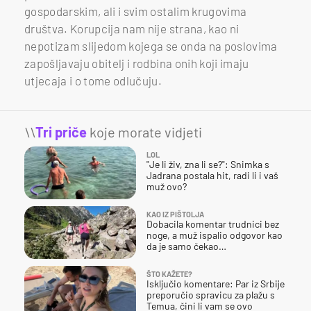
gospodarskim, ali i svim ostalim krugovima
društva. Korupcija nam nije strana, kao ni
nepotizam slijedom kojega se onda na poslovima
zapošljavaju obitelj i rodbina onih koji imaju
utjecaja i o tome odlučuju.
\\
Tri priče
koje morate vidjeti
LOL
"Je li živ, zna li se?": Snimka s
Jadrana postala hit, radi li i vaš
muž ovo?
KAO IZ PIŠTOLJA
Dobacila komentar trudnici bez
noge, a muž ispalio odgovor kao
da je samo čekao…
ŠTO KAŽETE?
Isključio komentare: Par iz Srbije
preporučio spravicu za plažu s
Temua, čini li vam se ovo