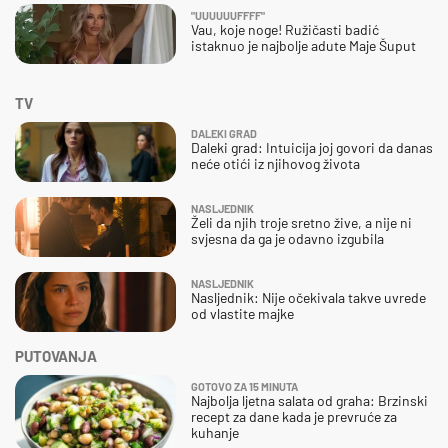
"UUUUUUFFFF"
Vau, koje noge! Ružičasti badić
istaknuo je najbolje adute Maje Šuput
TV
DALEKI GRAD
Daleki grad: Intuicija joj govori da danas
neće otići iz njihovog života
NASLJEDNIK
Želi da njih troje sretno žive, a nije ni
svjesna da ga je odavno izgubila
NASLJEDNIK
Nasljednik: Nije očekivala takve uvrede
od vlastite majke
PUTOVANJA
GOTOVO ZA 15 MINUTA
Najbolja ljetna salata od graha: Brzinski
recept za dane kada je prevruće za
kuhanje