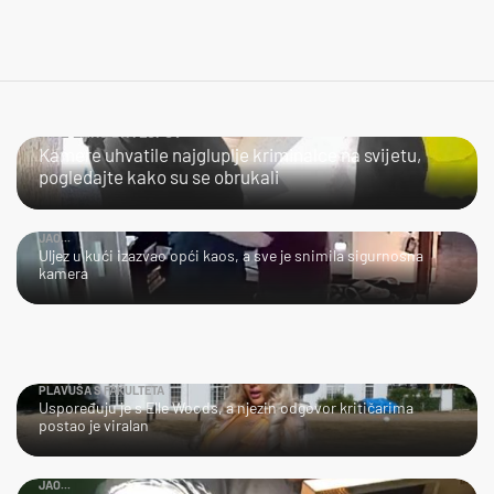
NIJE LAKO BITI LOPOV
Kamere uhvatile najgluplje kriminalce na svijetu,
pogledajte kako su se obrukali
JAO...
Uljez u kući izazvao opći kaos, a sve je snimila sigurnosna
kamera
PLAVUŠA S FAKULTETA
Uspoređuju je s Elle Woods, a njezin odgovor kritičarima
postao je viralan
JAO...