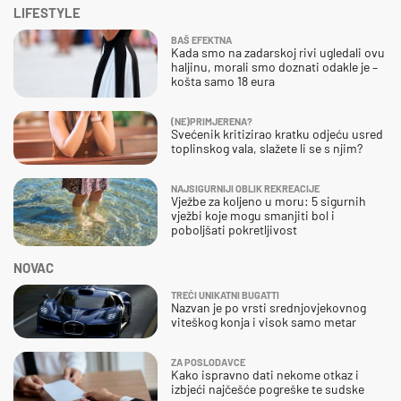
LIFESTYLE
BAŠ EFEKTNA
Kada smo na zadarskoj rivi ugledali ovu
haljinu, morali smo doznati odakle je –
košta samo 18 eura
(NE)PRIMJERENA?
Svećenik kritizirao kratku odjeću usred
toplinskog vala, slažete li se s njim?
NAJSIGURNIJI OBLIK REKREACIJE
Vježbe za koljeno u moru: 5 sigurnih
vježbi koje mogu smanjiti bol i
poboljšati pokretljivost
NOVAC
TREĆI UNIKATNI BUGATTI
Nazvan je po vrsti srednjovjekovnog
viteškog konja i visok samo metar
ZA POSLODAVCE
Kako ispravno dati nekome otkaz i
izbjeći najčešće pogreške te sudske