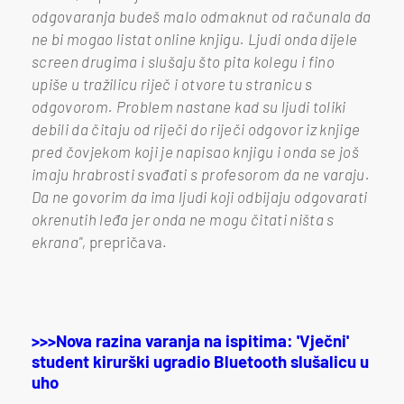
odgovaranja budeš malo odmaknut od računala da
ne bi mogao listat online knjigu. Ljudi onda dijele
screen drugima i slušaju što pita kolegu i fino
upiše u tražilicu riječ i otvore tu stranicu s
odgovorom. Problem nastane kad su ljudi toliki
debili da čitaju od riječi do riječi odgovor iz knjige
pred čovjekom koji je napisao knjigu i onda se još
imaju hrabrosti svađati s profesorom da ne varaju.
Da ne govorim da ima ljudi koji odbijaju odgovarati
okrenutih leđa jer onda ne mogu čitati ništa s
ekrana",
prepričava.
>>>Nova razina varanja na ispitima: 'Vječni'
student kirurški ugradio Bluetooth slušalicu u
uho