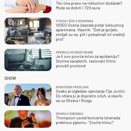
Tko ima pravo na inkluzivni dodatak?
Može se dobiti i 720 eura
STIGAO I ŠOK S BOOKINGA
VIDEO Gošća izazvala požar luksuznog
apartmana. Vlasnik: "Dok je gorjelo,
smijali su se, pili i pokazivali mi srednji
prst"
KRENULO OD BRZE HRANE
Je li ovo povrće krivo za epidemiju?
Stotine zaraženih, restorani hitno
povukli proizvod
SHOW
RASKOŠNA PROSLAVA
Ovako je izgledalo vjenčanje Tije Jurčić:
Do oltara ju je dopratio očuh, a slavilo
se uz Olivera i Rozgu
DRAMA U ŠIBENIKU
Thompson usred koncerta iznenada
prekinuo pjesmu: "Zovite hitnu!"