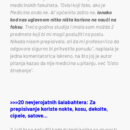
medicinskih fakulteta.
"Ovisi koji faks, ako je
Medicina onda ne. Al' općenito zašto ne,
ionako
kod nas uglavnom nitko ništa korisno ne nauči na
faksu
. Treća godina studija i imala sam možda 2
predmeta koji bi mi mogli poslužiti na poslu.
Nikada nisam prepisivala, ali da mi profesor/ica da
odgovore sigurno bi prihvatila ponudu"
, napisala je
jedna komentatorica iskreno, na što joj je autor
pitanja kazao da nije medicina u pitanju, već
"čisto
štrebanje".
>>>20 nevjerojatnih šalabahtera: Za
prepisivanje koriste nokte, kosu, dekolte,
cipele, satove...
"Ljudi bi se začudili kada bi znali koliko se gluposti