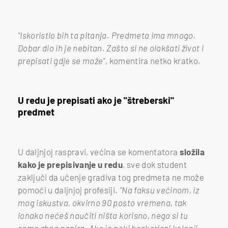
"Iskoristio bih ta pitanja. Predmeta ima mnogo.
Dobar dio ih je nebitan. Zašto si ne olakšati život i
prepisati gdje se može",
komentira netko kratko.
U redu je prepisati ako je "štreberski"
predmet
U daljnjoj raspravi, većina se komentatora
složila
kako je prepisivanje u redu
, sve dok student
zaključi da učenje gradiva tog predmeta ne može
pomoći u daljnjoj profesiji.
"Na faksu većinom, iz
mog iskustva, okvirno 90 posto vremena, tak
ionako nećeš naučiti ništa korisno, nego si tu
samo zbog papira. Ako je neki beskorisni kolegij