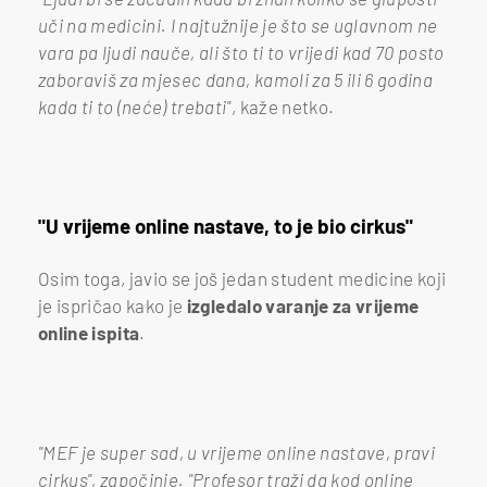
uči na medicini. I najtužnije je što se uglavnom ne
vara pa ljudi nauče, ali što ti to vrijedi kad 70 posto
zaboraviš za mjesec dana, kamoli za 5 ili 6 godina
kada ti to (neće) trebati"
, kaže netko.
"U vrijeme online nastave, to je bio cirkus"
Osim toga, javio se još jedan student medicine koji
je ispričao kako je
izgledalo varanje za vrijeme
online ispita
.
"MEF je super sad, u vrijeme online nastave, pravi
cirkus", započinje. "Profesor traži da kod online