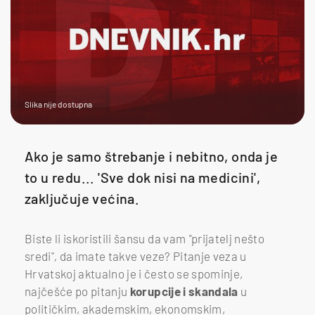
Slika nije dostupna
Ako je samo štrebanje i nebitno, onda je
to u redu... 'Sve dok nisi na medicini',
zaključuje većina.
Biste li iskoristili šansu da vam
"
prijatelj nešto
sredi"
,
da imate takve veze? Pitanje veza u
Hrvatskoj aktualno je i često se spominje,
najčešće po pitanju
korupcije i skandala
u
političkim, akademskim, ekonomskim,