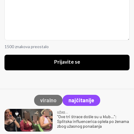
1500 znakova preostalo
Prijavite se
viralno
najčitanije
UŽAS…
"Ove tri štrace došle su u klub…":
Splitska influencerica oplela po ženama
zbog užasnog ponašanja