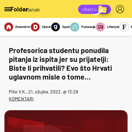
/članak
Dnevnik.hr
Vijesti
Sport
Putovanja
Lifestyle
Viralno
Miks
Kviz
Report
Sexy
Profesorica studentu ponudila
pitanja iz ispita jer su prijatelji:
Biste li prihvatili? Evo što Hrvati
uglavnom misle o tome...
Piše
V.K.
, 21. ožujka. 2022. @ 13:28
KOMENTARI