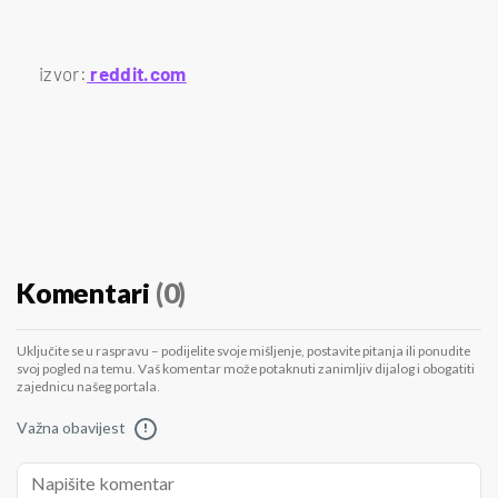
izvor:
reddit.com
Komentari
(0)
Uključite se u raspravu – podijelite svoje mišljenje, postavite pitanja ili ponudite
svoj pogled na temu. Vaš komentar može potaknuti zanimljiv dijalog i obogatiti
zajednicu našeg portala.
Važna obavijest
!