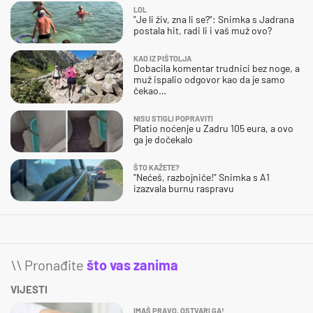
LOL
"Je li živ, zna li se?": Snimka s Jadrana
postala hit, radi li i vaš muž ovo?
KAO IZ PIŠTOLJA
Dobacila komentar trudnici bez noge, a
muž ispalio odgovor kao da je samo
čekao…
NISU STIGLI POPRAVITI
Platio noćenje u Zadru 105 eura, a ovo
ga je dočekalo
ŠTO KAŽETE?
"Nećeš, razbojniče!" Snimka s A1
izazvala burnu raspravu
\\ Pronađite
što vas zanima
VIJESTI
IMAŠ PRAVO, OSTVARI GA!