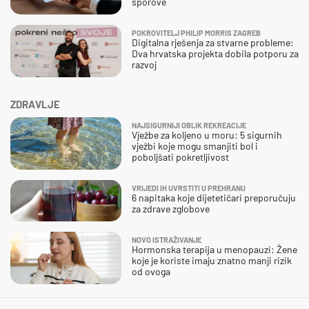
sporove
POKROVITELJ PHILIP MORRIS ZAGREB
Digitalna rješenja za stvarne probleme:
Dva hrvatska projekta dobila potporu za
razvoj
ZDRAVLJE
NAJSIGURNIJI OBLIK REKREACIJE
Vježbe za koljeno u moru: 5 sigurnih
vježbi koje mogu smanjiti bol i
poboljšati pokretljivost
VRIJEDI IH UVRSTITI U PREHRANU
6 napitaka koje dijetetičari preporučuju
za zdrave zglobove
NOVO ISTRAŽIVANJE
Hormonska terapija u menopauzi: Žene
koje je koriste imaju znatno manji rizik
od ovoga