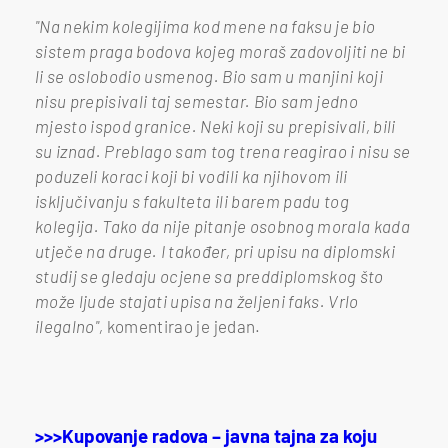
"Na nekim kolegijima kod mene na faksu je bio
sistem praga bodova kojeg moraš zadovoljiti ne bi
li se oslobodio usmenog. Bio sam u manjini koji
nisu prepisivali taj semestar. Bio sam jedno
mjesto ispod granice. Neki koji su prepisivali, bili
su iznad. Preblago sam tog trena reagirao i nisu se
poduzeli koraci koji bi vodili ka njihovom ili
isključivanju s fakulteta ili barem padu tog
kolegija. Tako da nije pitanje osobnog morala kada
utječe na druge. I također, pri upisu na diplomski
studij se gledaju ocjene sa preddiplomskog što
može ljude stajati upisa na željeni faks. Vrlo
ilegalno",
komentirao je jedan.
>>>Kupovanje radova – javna tajna za koju