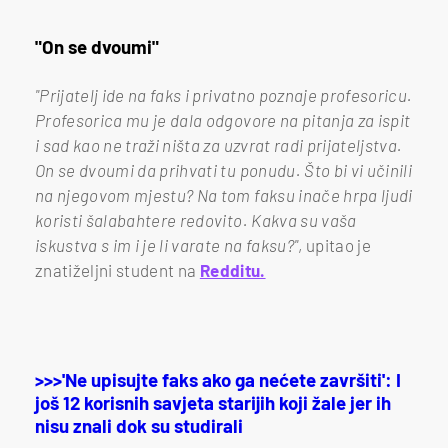
"On se dvoumi"
"Prijatelj ide na faks i privatno poznaje profesoricu.
Profesorica mu je dala odgovore na pitanja za ispit
i sad kao ne traži ništa za uzvrat radi prijateljstva.
On se dvoumi da prihvati tu ponudu. Što bi vi učinili
na njegovom mjestu? Na tom faksu inače hrpa ljudi
koristi šalabahtere redovito. Kakva su vaša
iskustva s im i je li varate na faksu?"
, upitao je
znatiželjni student na
Redditu.
>>>'Ne upisujte faks ako ga nećete završiti': I
još 12 korisnih savjeta starijih koji žale jer ih
nisu znali dok su studirali