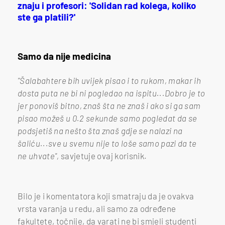
znaju i profesori: 'Solidan rad kolega, koliko
ste ga platili?'
Samo da nije medicina
"Šalabahtere bih uvijek pisao i to rukom, makar ih
dosta puta ne bi ni pogledao na ispitu...Dobro je to
jer ponoviš bitno, znaš šta ne znaš i ako si ga sam
pisao možeš u 0.2 sekunde samo pogledat da se
podsjetiš na nešto šta znaš gdje se nalazi na
šaliću...sve u svemu nije to loše samo pazi da te
ne uhvate",
savjetuje ovaj korisnik.
Bilo je i komentatora koji smatraju da je ovakva
vrsta varanja u redu, ali samo za određene
fakultete, točnije, da varati ne bi smjeli studenti