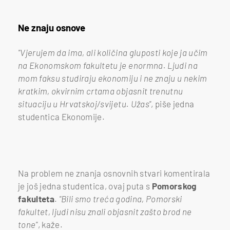
Ne znaju osnove
"Vjerujem da ima, ali količina gluposti koje ja učim
na Ekonomskom fakultetu je enormna. Ljudi na
mom faksu studiraju ekonomiju i ne znaju u nekim
kratkim, okvirnim crtama objasnit trenutnu
situaciju u Hrvatskoj/svijetu. Užas"
, piše jedna
studentica Ekonomije.
Na problem ne znanja osnovnih stvari komentirala
je još jedna studentica, ovaj puta s
Pomorskog
fakulteta
.
"Bili smo treća godina, Pomorski
fakultet, ljudi nisu znali objasnit zašto brod ne
tone"
, kaže.