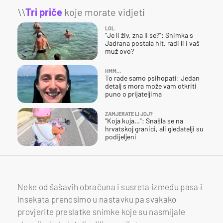
\\
Tri priče
koje morate vidjeti
LOL
"Je li živ, zna li se?": Snimka s
Jadrana postala hit, radi li i vaš
muž ovo?
HMM…
To rade samo psihopati: Jedan
detalj s mora može vam otkriti
puno o prijateljima
ZAMJERATE LI JOJ?
"Koja kuja…": Snašla se na
hrvatskoj granici, ali gledatelji su
podijeljeni
Neke od šašavih obračuna i susreta između pasa i
insekata prenosimo u nastavku pa svakako
provjerite preslatke snimke koje su nasmijale