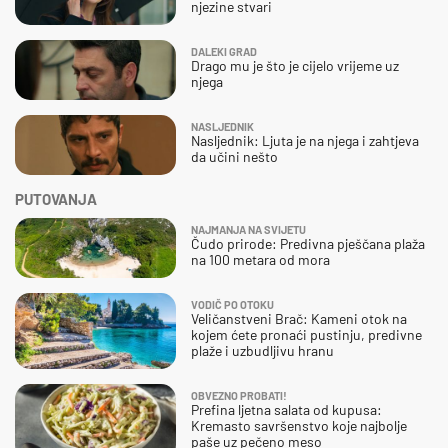
njezine stvari
DALEKI GRAD
Drago mu je što je cijelo vrijeme uz
njega
NASLJEDNIK
Nasljednik: Ljuta je na njega i zahtjeva
da učini nešto
PUTOVANJA
NAJMANJA NA SVIJETU
Čudo prirode: Predivna pješčana plaža
na 100 metara od mora
VODIČ PO OTOKU
Veličanstveni Brač: Kameni otok na
kojem ćete pronaći pustinju, predivne
plaže i uzbudljivu hranu
OBVEZNO PROBATI!
Prefina ljetna salata od kupusa:
Kremasto savršenstvo koje najbolje
paše uz pečeno meso