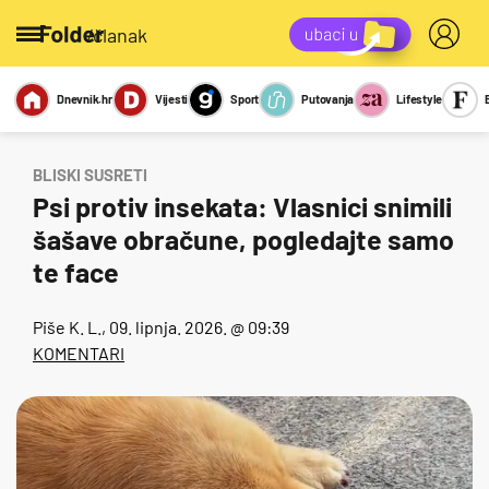
/članak
Dnevnik.hr
Vijesti
Sport
Putovanja
Lifestyle
Viralno
Miks
Kviz
Report
Sexy
BLISKI SUSRETI
Psi protiv insekata: Vlasnici snimili
šašave obračune, pogledajte samo
te face
Piše
K. L.
, 09. lipnja. 2026. @ 09:39
KOMENTARI