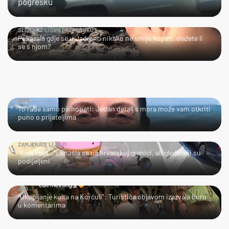
pogrešku
SLIJEDITE LI OVU PREPORUKU?
Pokazala gdje se u Jadranu nikako ne smije kupati, slažete li
se s njom?
HMM…
To rade samo psihopati: Jedan detalj s mora može vam otkriti
puno o prijateljima
ZAMJERATE LI JOJ?
"Koja kuja…": Snašla se na hrvatskoj granici, ali gledatelji su
podijeljeni
JAO…
"Okupljanje kulta na Korčuli": Turistica objavom izazvala buru
u komentarima