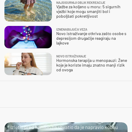
NAJSIGURNIJI OBLIK REKREACIJE
Vježbe za koljeno u moru: 5 sigurnih
vježbi koje mogu smanjiti bol i
poboljšati pokretljivost
IZNENAĐUJUĆA VEZA
Novo istraživanje otkriva zašto osobe s
depresijom drugačije reagiraju na
lajkove
NOVO ISTRAŽIVANJE
Hormonska terapija u menopauzi: Žene
koje je koriste imaju znatno manji rizik
od ovoga
ČOVJEČE...
Izletio pred kamion pa shvatio da je napravio kobnu