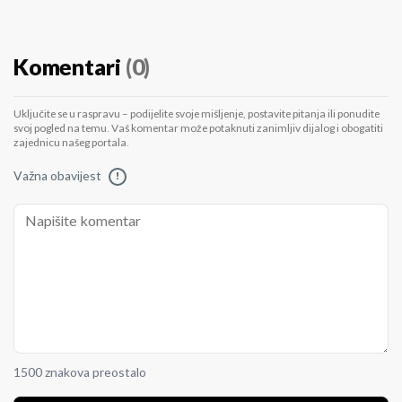
Komentari
(0)
Uključite se u raspravu – podijelite svoje mišljenje, postavite pitanja ili ponudite
svoj pogled na temu. Vaš komentar može potaknuti zanimljiv dijalog i obogatiti
zajednicu našeg portala.
Važna obavijest
!
1500 znakova preostalo