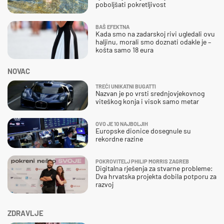
poboljšati pokretljivost
BAŠ EFEKTNA
Kada smo na zadarskoj rivi ugledali ovu
haljinu, morali smo doznati odakle je –
košta samo 18 eura
NOVAC
TREĆI UNIKATNI BUGATTI
Nazvan je po vrsti srednjovjekovnog
viteškog konja i visok samo metar
OVO JE 10 NAJBOLJIH
Europske dionice dosegnule su
rekordne razine
POKROVITELJ PHILIP MORRIS ZAGREB
Digitalna rješenja za stvarne probleme:
Dva hrvatska projekta dobila potporu za
razvoj
ZDRAVLJE