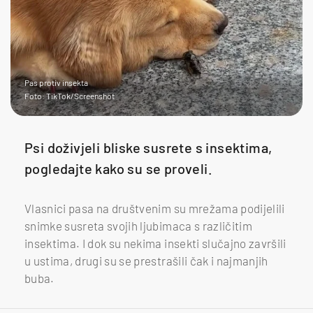
Pas protiv insekta
Foto: TikTok/Screenshot
Psi doživjeli bliske susrete s insektima,
pogledajte kako su se proveli.
Vlasnici pasa na društvenim su mrežama podijelili
snimke susreta svojih ljubimaca s različitim
insektima. I dok su nekima insekti slučajno završili
u ustima, drugi su se prestrašili čak i najmanjih
buba.