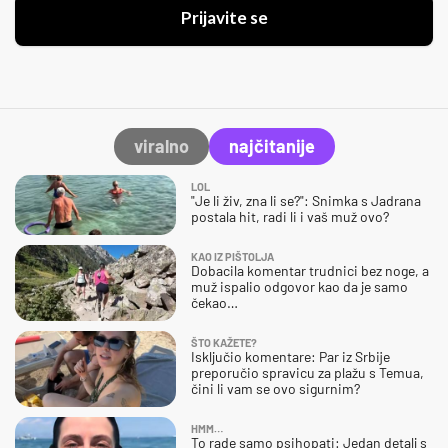
Prijavite se
viralno
najčitanije
LOL
"Je li živ, zna li se?": Snimka s Jadrana
postala hit, radi li i vaš muž ovo?
KAO IZ PIŠTOLJA
Dobacila komentar trudnici bez noge, a
muž ispalio odgovor kao da je samo
čekao…
ŠTO KAŽETE?
Isključio komentare: Par iz Srbije
preporučio spravicu za plažu s Temua,
čini li vam se ovo sigurnim?
HMM…
To rade samo psihopati: Jedan detalj s