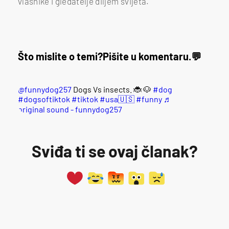
vlasnike i gledatelje diljem svijeta.
Što mislite o temi?
Pišite u komentaru.
@funnydog257
Dogs Vs insects. 🐞 🐶
#dog
#dogsoftiktok
#tiktok
#usa🇺🇸
#funny
♬
original sound - funnydog257
Sviđa ti se ovaj članak?