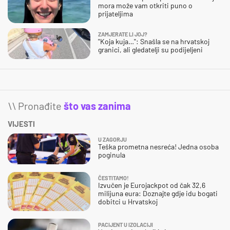
mora može vam otkriti puno o
prijateljima
ZAMJERATE LI JOJ?
"Koja kuja…": Snašla se na hrvatskoj
granici, ali gledatelji su podijeljeni
\\ Pronađite
što vas zanima
VIJESTI
U ZAGORJU
Teška prometna nesreća! Jedna osoba
poginula
ČESTITAMO!
Izvučen je Eurojackpot od čak 32,6
milijuna eura: Doznajte gdje idu bogati
dobitci u Hrvatskoj
PACIJENT U IZOLACIJI