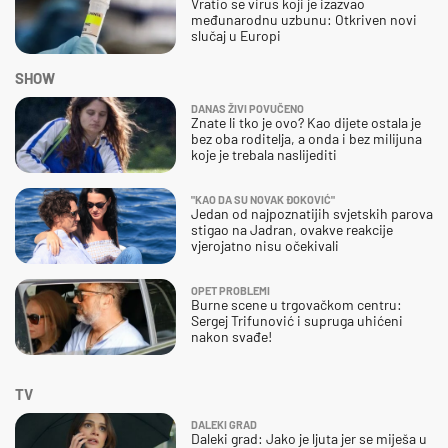
Vratio se virus koji je izazvao
međunarodnu uzbunu: Otkriven novi
slučaj u Europi
SHOW
DANAS ŽIVI POVUČENO
Znate li tko je ovo? Kao dijete ostala je
bez oba roditelja, a onda i bez milijuna
koje je trebala naslijediti
"KAO DA SU NOVAK ĐOKOVIĆ"
Jedan od najpoznatijih svjetskih parova
stigao na Jadran, ovakve reakcije
vjerojatno nisu očekivali
OPET PROBLEMI
Burne scene u trgovačkom centru:
Sergej Trifunović i supruga uhićeni
nakon svađe!
TV
DALEKI GRAD
Daleki grad: Jako je ljuta jer se miješa u