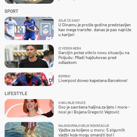
SPORT
GDJE ĆE SAD?
U Dinamu je prošle godine predstavljen
kao mega transfer, danas je pao najniže
u karijeri
IZ VEDRA NEBA
Garcijin potez otkrio novu situaciju na
Poljudu: Mladi hajdukovac pred
odlaskom
BOMBA!
Liverpool doveo kapetana Barcelone!
LIFESTYLE
U NOJ NIJE VRUĆE
Ovo je savršena haljina za ljeto i more -
nosi je i Bojana Gregorić Vejzović
NAJSIGURNIJI OBLIK REKREACIJE
Vježbe za koljeno u moru: 5 sigurnih
vježbi koje mogu smanjiti bol i