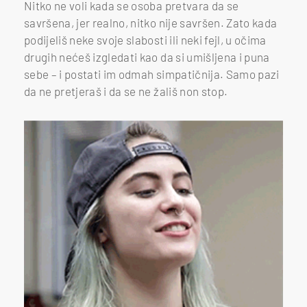
Nitko ne voli kada se osoba pretvara da se
savršena, jer realno, nitko nije savršen. Zato kada
podijeliš neke svoje slabosti ili neki fejl, u očima
drugih nećeš izgledati kao da si umišljena i puna
sebe – i postati im odmah simpatičnija. Samo pazi
da ne pretjeraš i da se ne žališ non stop.