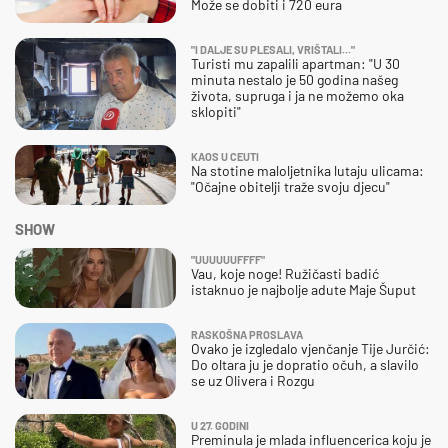
Može se dobiti i 720 eura
"I DALJE SU PLESALI, VRIŠTALI..."
Turisti mu zapalili apartman: "U 30
minuta nestalo je 50 godina našeg
života, supruga i ja ne možemo oka
sklopiti"
KAOS U CEUTI
Na stotine maloljetnika lutaju ulicama:
"Očajne obitelji traže svoju djecu"
SHOW
"UUUUUUFFFF"
Vau, koje noge! Ružičasti badić
istaknuo je najbolje adute Maje Šuput
RASKOŠNA PROSLAVA
Ovako je izgledalo vjenčanje Tije Jurčić:
Do oltara ju je dopratio očuh, a slavilo
se uz Olivera i Rozgu
U 27. GODINI
Preminula je mlada influencerica koju je