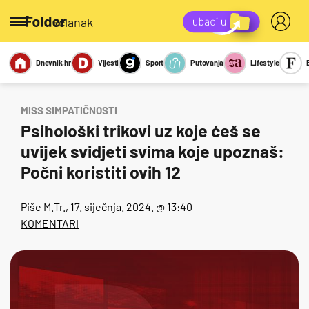
/članak
Dnevnik.hr
Vijesti
Sport
Putovanja
Lifestyle
Viralno
Miks
Kviz
Report
Sexy
MISS SIMPATIČNOSTI
Psihološki trikovi uz koje ćeš se
uvijek svidjeti svima koje upoznaš:
Počni koristiti ovih 12
Piše
M.Tr.
, 17. siječnja. 2024. @ 13:40
KOMENTARI