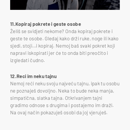
11.Kopiraj pokrete i geste osobe
Želiš se svidjeti nekome? Onda kopiraj pokrete i
geste te osobe. Gledaj kako drži ruke, noge ili kako
sjedi, stoji…i kopiraj. Nemoj baš svaki pokret koji
napravi iskopirati jer će to onda biti preočito i
izgledati čudno.
12.Reci im neku tajnu
Nemoj reći neku svoju najveću tajnu, ipak tu osobu
ne poznaješ dovoljno. Neka to bude neka manja,
simpatična, slatka tajna. Otkrivanjem tajni
gradimo odnose s drugima i postajemo im draži.
Na ovaj način pokazuješ osobi da joj vjeruješ.