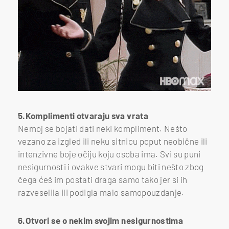
5.Komplimenti otvaraju sva vrata
Nemoj se bojati dati neki kompliment. Nešto
vezano za izgled ili neku sitnicu poput neobične ili
intenzivne boje očiju koju osoba ima. Svi su puni
nesigurnosti i ovakve stvari mogu biti nešto zbog
čega ćeš im postati draga samo tako jer si ih
razveselila ili podigla malo samopouzdanje.
6.Otvori se o nekim svojim nesigurnostima