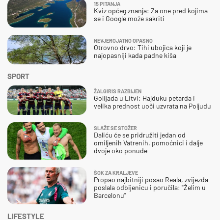
15 PITANJA
Kviz općeg znanja: Za one pred kojima
se i Google može sakriti
NEVJEROJATNO OPASNO
Otrovno drvo: Tihi ubojica koji je
najopasniji kada padne kiša
SPORT
ŽALGIRIS RAZBIJEN
Golijada u Litvi: Hajduku petarda i
velika prednost uoči uzvrata na Poljudu
SLAŽE SE STOŽER
Daliću će se pridružiti jedan od
omiljenih Vatrenih, pomoćnici i dalje
dvoje oko ponude
ŠOK ZA KRALJEVE
Propao najbitniji posao Reala, zvijezda
poslala odbijenicu i poručila: "Želim u
Barcelonu"
LIFESTYLE