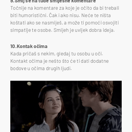
9.Smij se na tuđe smiješne komentare
Točnije na komentare za koje je očito da bi trebali
biti humoristični. Čak i ako nisu. Neće te ništa
koštati ako se nasmiješ, a može ti pomoći osvojiti
simpatije te osobe. Smijeh je uvijek dobra ideja.
10.Kontak očima
Kada pričaš s nekim, gledaj tu osobu u oči.
Kontakt očima je nešto što će ti dati dodatne
bodove u očima drugih ljudi.