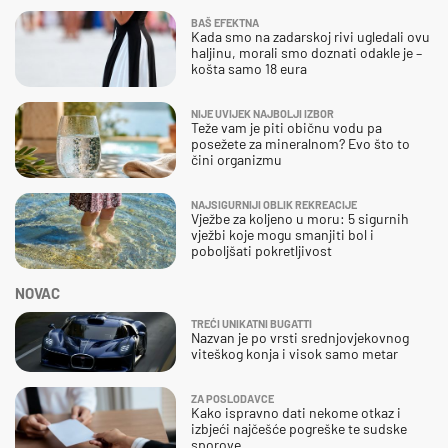
BAŠ EFEKTNA
Kada smo na zadarskoj rivi ugledali ovu
haljinu, morali smo doznati odakle je –
košta samo 18 eura
NIJE UVIJEK NAJBOLJI IZBOR
Teže vam je piti običnu vodu pa
posežete za mineralnom? Evo što to
čini organizmu
NAJSIGURNIJI OBLIK REKREACIJE
Vježbe za koljeno u moru: 5 sigurnih
vježbi koje mogu smanjiti bol i
poboljšati pokretljivost
NOVAC
TREĆI UNIKATNI BUGATTI
Nazvan je po vrsti srednjovjekovnog
viteškog konja i visok samo metar
ZA POSLODAVCE
Kako ispravno dati nekome otkaz i
izbjeći najčešće pogreške te sudske
sporove