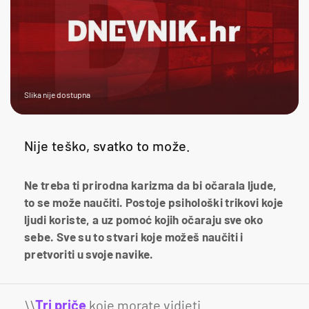
Slika nije dostupna
Nije teško, svatko to može.
Ne treba ti prirodna karizma da bi očarala ljude,
to se može naučiti. Postoje psihološki trikovi koje
ljudi koriste, a uz pomoć kojih očaraju sve oko
sebe. Sve su to stvari koje možeš naučiti i
pretvoriti u svoje navike.
\\
Tri priče
koje morate vidjeti