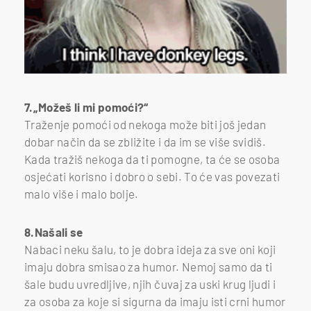
7.„Možeš li mi pomoći?“
Traženje pomoći od nekoga može biti još jedan
dobar način da se zbližite i da im se više svidiš.
Kada tražiš nekoga da ti pomogne, ta će se osoba
osjećati korisno i dobro o sebi. To će vas povezati
malo više i malo bolje.
8.Našali se
Nabaci neku šalu, to je dobra ideja za sve oni koji
imaju dobra smisao za humor. Nemoj samo da ti
šale budu uvredljive, njih čuvaj za uski krug ljudi i
za osoba za koje si sigurna da imaju isti crni humor