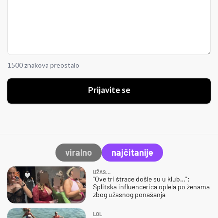
1500 znakova preostalo
Prijavite se
viralno
najčitanije
UŽAS…
"Ove tri štrace došle su u klub…":
Splitska influencerica oplela po ženama
zbog užasnog ponašanja
LOL