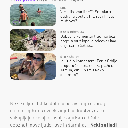
LOL
"Je li živ, zna li se?": Snimka s
Jadrana postala hit, radi li i vaš
muž ovo?
KAO IZ PIŠTOLJA
Dobacila komentar trudnici bez
noge, a muž ispalio odgovor kao
da je samo čekao…
ŠTO KAŽETE?
Isključio komentare: Par iz Srbije
preporučio spravicu za plažu s
Temua, čini li vam se ovo
sigurnim?
Neki su ljudi toliko dobri u ostavljanju dobrog
dojma i njih ćeš uvijek vidjeti u društvu, svi se
sakupljaju oko njih i uspijevaju kao od šale
upoznati nove ljude i sve ih šarmirati.
Neki su ljudi