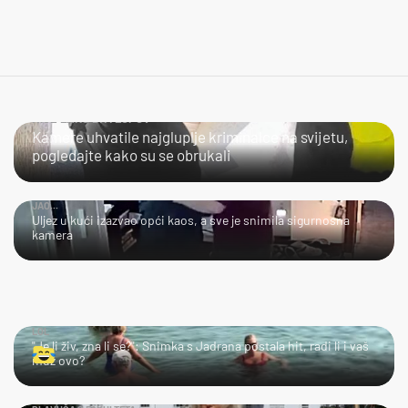
NIJE LAKO BITI LOPOV
Kamere uhvatile najgluplje kriminalce na svijetu,
pogledajte kako su se obrukali
JAO...
Uljez u kući izazvao opći kaos, a sve je snimila sigurnosna
kamera
LOL
"Je li živ, zna li se?": Snimka s Jadrana postala hit, radi li i vaš
muž ovo?