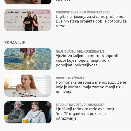
POKROVITELJ PHILIP MORRIS ZAGREB
Digitalna rješenja za stvarne probleme:
Dva hrvatska projekta dobila potporu za
razvoj
ZDRAVLJE
NAJSIGURNIJI OBLIK REKREACIJE
Vježbe za koljeno u moru: 5 sigurnih
vježbi koje mogu smanjiti bol i
poboljšati pokretljivost
NOVO ISTRAŽIVANJE
Hormonska terapija u menopauzi: Žene
koje je koriste imaju znatno manji rizik
od ovoga
STUDIJA NA GOTOVO 1.900 OSOBA
Ljudi koji redovito rade ovo imaju
“mlađi” organizam, pokazuje
istraživanje