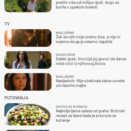
pratilo više od milijun ljudi, dugo se
borila s opakom bolesti
TV
NASLJEDNIK
Želi da njih troje sretno žive, a nije ni
svjesna da ga je odavno izgubila
DALEKI GRAD
Daleki grad: Intuicija joj govori da danas
neće otići iz njihovog života
NASLJEDNIK
Nasljednik: Nije očekivala takve uvrede
od vlastite majke
PUTOVANJA
GOTOVO ZA 15 MINUTA
Najbolja ljetna salata od graha: Brzinski
recept za dane kada je prevruće za
kuhanje