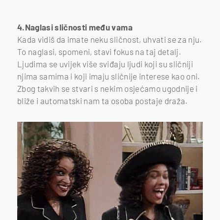
4.Naglasi sličnosti među vama
Kada vidiš da imate neku sličnost, uhvati se za nju.
To naglasi, spomeni, stavi fokus na taj detalj.
Ljudima se uvijek više sviđaju ljudi koji su sličniji
njima samima i koji imaju sličnije interese kao oni.
Zbog takvih se stvari s nekim osjećamo ugodnije i
bliže i automatski nam ta osoba postaje draža.