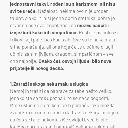
jednostavni takvi, rođeni su s karizmom, ali nisu
svi te sreće.
Nažalost, nekima ovo nije urođen
talent, a ako i ti nisi jedna od tih sretnika, dobra je
stvar da nije sve izgubljeno i da
možeš naučiti i
izvježbati kako biti simpatična.
Postoje psihološki
trikovi koji pale, baš kod svih. Sve su to neka mala i
sitna ponašanja, ali ona koja će te u očima drugih
učiniti zanimljivijom, dragom, simpatičnom – sve
ono najbolje.
Ovako ćeš osvojiti ljude, bilo nove
prijatelje ili novog dečka.
1.Zatraži nekoga neku malu uslugicu
Nemoj ih tražiti da naprave za tebe nešto veliko,
jer ako ste se tek upoznali, to se neće dogoditi.
Male uslugice su te koje će ti pomoći. Iako možda
zvuči kao da nema smisla da tražiš nekoga uslugu i
da ćeš se tako nekome više svidjeti, već bi bilo
logično obrnuto, da ti napraviš nekome uslugu, ali