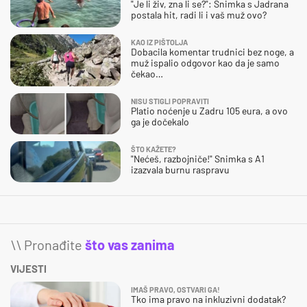
"Je li živ, zna li se?": Snimka s Jadrana
postala hit, radi li i vaš muž ovo?
KAO IZ PIŠTOLJA
Dobacila komentar trudnici bez noge, a
muž ispalio odgovor kao da je samo
čekao…
NISU STIGLI POPRAVITI
Platio noćenje u Zadru 105 eura, a ovo
ga je dočekalo
ŠTO KAŽETE?
"Nećeš, razbojniče!" Snimka s A1
izazvala burnu raspravu
\\ Pronađite
što vas zanima
VIJESTI
IMAŠ PRAVO, OSTVARI GA!
Tko ima pravo na inkluzivni dodatak?