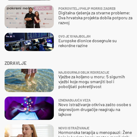
POKROVITELJ PHILIP MORRIS ZAGREB
Digitalna rješenja za stvarne probleme:
Dva hrvatska projekta dobila potporu za
razvoj
OVO JE 10 NAJBOLJIH
Europske dionice dosegnule su
rekordne razine
ZDRAVLJE
NAJSIGURNIJI OBLIK REKREACIJE
Vježbe za koljeno u moru: 5 sigurnih
vježbi koje mogu smanjiti bol i
poboljšati pokretljivost
IZNENAĐUJUĆA VEZA
Novo istraživanje otkriva zašto osobe s
depresijom drugačije reagiraju na
lajkove
NOVO ISTRAŽIVANJE
Hormonska terapija u menopauzi: Žene