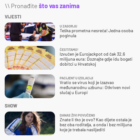
\\ Pronađite
što vas zanima
VIJESTI
U ZAGORJU
Teška prometna nesreća! Jedna osoba
poginula
ČESTITAMO!
Izvučen je Eurojackpot od čak 32,6
milijuna eura: Doznajte gdje idu bogati
dobitci u Hrvatskoj
PACIJENT U IZOLACIJI
Vratio se virus koji je izazvao
međunarodnu uzbunu: Otkriven novi
slučaj u Europi
SHOW
DANAS ŽIVI POVUČENO
Znate li tko je ovo? Kao dijete ostala je
bez oba roditelja, a onda i bez milijuna
koje je trebala naslijediti