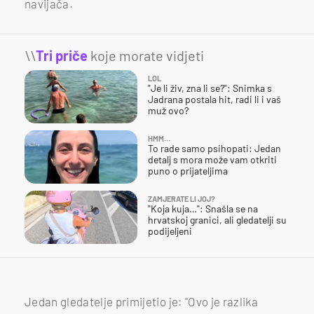
navijača.
\\
Tri priče
koje morate vidjeti
LOL
"Je li živ, zna li se?": Snimka s
Jadrana postala hit, radi li i vaš
muž ovo?
HMM…
To rade samo psihopati: Jedan
detalj s mora može vam otkriti
puno o prijateljima
ZAMJERATE LI JOJ?
"Koja kuja…": Snašla se na
hrvatskoj granici, ali gledatelji su
podijeljeni
Jedan gledatelje primijetio je: "Ovo je razlika