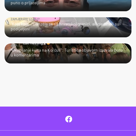
puno o prijateljima
ZAMJERATE LI JOJ?
"Koja kuja…": Snašla se na hrvatskoj granici, ali gledatelji su
podijeljeni
JAO…
"Okupljanje kulta na Korčuli": Turistica objavom izazvala buru
u komentarima