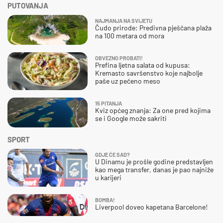
PUTOVANJA
NAJMANJA NA SVIJETU
Čudo prirode: Predivna pješčana plaža
na 100 metara od mora
OBVEZNO PROBATI!
Prefina ljetna salata od kupusa:
Kremasto savršenstvo koje najbolje
paše uz pečeno meso
15 PITANJA
Kviz općeg znanja: Za one pred kojima
se i Google može sakriti
SPORT
GDJE ĆE SAD?
U Dinamu je prošle godine predstavljen
kao mega transfer, danas je pao najniže
u karijeri
BOMBA!
Liverpool doveo kapetana Barcelone!