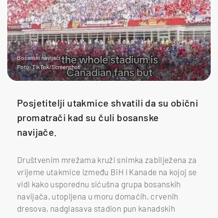
Bosanski navijači
Foto: TikTok/Screenshot
Posjetitelji utakmice shvatili da su obični
promatrači kad su čuli bosanske
navijače.
Društvenim mrežama kruži snimka zabilježena za
vrijeme utakmice između BiH i Kanade na kojoj se
vidi kako usporednu sićušna grupa bosanskih
navijača, utopljena u moru domaćih, crvenih
dresova, nadglasava stadion pun kanadskih