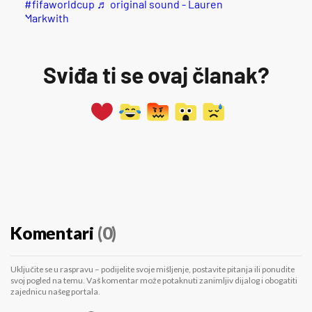
#fifaworldcup
♬ original sound - Lauren
Markwith
Sviđa ti se ovaj članak?
Komentari
(0)
Uključite se u raspravu – podijelite svoje mišljenje, postavite pitanja ili ponudite
svoj pogled na temu. Vaš komentar može potaknuti zanimljiv dijalog i obogatiti
zajednicu našeg portala.