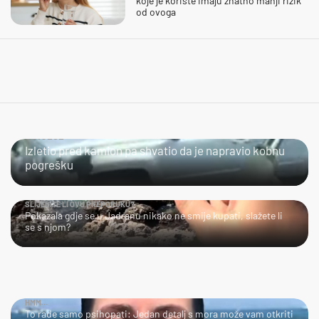
koje je koriste imaju znatno manji rizik
od ovoga
ČOVJEČE...
Izletio pred kamion pa shvatio da je napravio kobnu
pogrešku
SLIJEDITE LI OVU PREPORUKU?
Pokazala gdje se u Jadranu nikako ne smije kupati, slažete li
se s njom?
HMM…
To rade samo psihopati: Jedan detalj s mora može vam otkriti