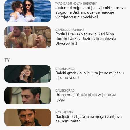
"KAO DA SU NOVAK ĐOKOVIĆ"
Jedan od najpoznatijih svjetskih parova
stigao na Jadran, ovakve reakcije
vjerojatno nisu očekivali
SAMO DOBRA PISMA
Poslušajte kako to zvuči kad Nina
Badrić i Jakov Jozinović zapjevaju
Oliverov hit!
TV
DALEKI GRAD
Daleki grad: Jako je ljuta jer se miješa u
njezine stvari
DALEKI GRAD
Drago mu je što je cijelo vrijeme uz
njega
NASLJEDNIK
Nasljednik: Ljuta je na njega i zahtjeva
da učini nešto