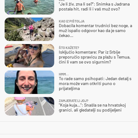
"Je li živ, zna li se?": Snimka s Jadrana
postala hit, radi li i vaš muž ovo?
KAO IZ PIŠTOLJA
Dobacila komentar trudnici bez noge, a
muž ispalio odgovor kao da je samo
čekao…
ŠTO KAŽETE?
Isključio komentare: Par iz Srbije
preporučio spravicu za plažu s Temua,
čini li vam se ovo sigurnim?
HMM…
To rade samo psihopati: Jedan detalj s
mora može vam otkriti puno o
prijateljima
ZAMJERATE LI JOJ?
"Koja kuja…": Snašla se na hrvatskoj
granici, ali gledatelji su podijeljeni