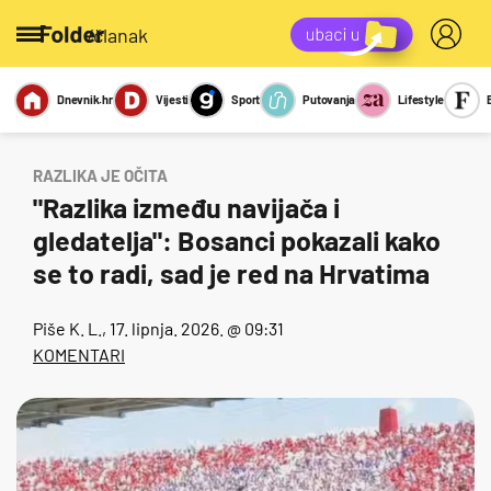
/članak
Dnevnik.hr
Vijesti
Sport
Putovanja
Lifestyle
Viralno
Miks
Kviz
Report
Sexy
RAZLIKA JE OČITA
"Razlika između navijača i
gledatelja": Bosanci pokazali kako
se to radi, sad je red na Hrvatima
Piše
K. L.
, 17. lipnja. 2026. @ 09:31
KOMENTARI