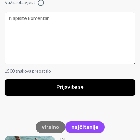
Važna obavijest
!
1500 znakova preostalo
Prijavite se
viralno
najčitanije
LOL