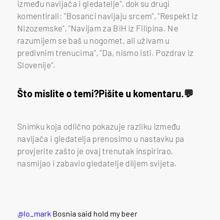
između navijača i gledatelje", dok su drugi
komentirali: "Bosanci navijaju srcem", "Respekt iz
Nizozemske", "Navijam za BiH iz Filipina. Ne
razumijem se baš u nogomet, ali uživam u
predivnim trenucima", "Da, nismo isti. Pozdrav iz
Slovenije".
Što mislite o temi?
Pišite u komentaru.
Snimku koja odlično pokazuje razliku između
navijača i gledatelja prenosimo u nastavku pa
provjerite zašto je ovaj trenutak inspirirao,
nasmijao i zabavio gledatelje diljem svijeta.
@lo_mark
Bosnia said hold my beer