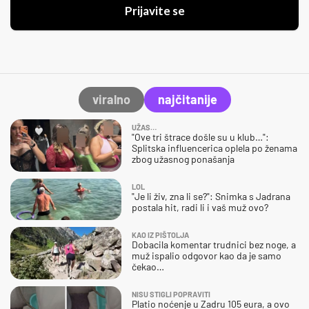
Prijavite se
viralno
najčitanije
UŽAS…
"Ove tri štrace došle su u klub…":
Splitska influencerica oplela po ženama
zbog užasnog ponašanja
LOL
"Je li živ, zna li se?": Snimka s Jadrana
postala hit, radi li i vaš muž ovo?
KAO IZ PIŠTOLJA
Dobacila komentar trudnici bez noge, a
muž ispalio odgovor kao da je samo
čekao…
NISU STIGLI POPRAVITI
Platio noćenje u Zadru 105 eura, a ovo