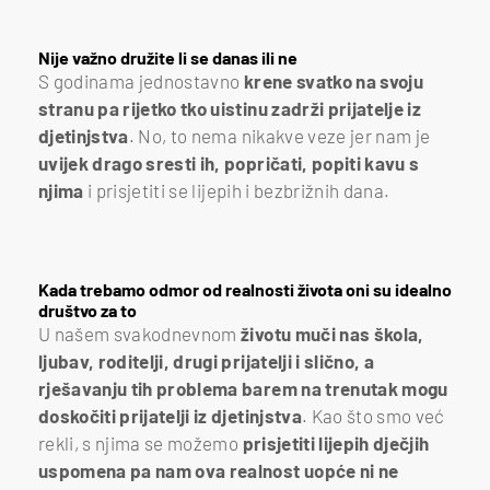
Nije važno družite li se danas ili ne
S godinama jednostavno
krene svatko na svoju
stranu pa rijetko tko uistinu zadrži prijatelje iz
djetinjstva
. No, to nema nikakve veze jer nam je
uvijek drago sresti ih, popričati, popiti kavu s
njima
i prisjetiti se lijepih i bezbrižnih dana.
Kada trebamo odmor od realnosti života oni su idealno
društvo za to
U našem svakodnevnom
životu muči nas škola,
ljubav, roditelji, drugi prijatelji i slično, a
rješavanju tih problema barem na trenutak mogu
doskočiti prijatelji iz djetinjstva
. Kao što smo već
rekli, s njima se možemo
prisjetiti lijepih dječjih
uspomena pa nam ova realnost uopće ni ne