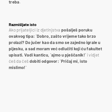
treba
.
Razmišljate isto
Ako prijateljici iz djetinjstva
pošalješ poruku
ovakvog tipa: `Dobro, zašto vrijeme tako brzo
prolazi? Do jučer kao da smo se zajedno igrale u
pijesku, a sad moram već odlučiti koji ću fakultet
upisati. Vadi kanticu, `ajmo u pješčanik!`
i vidjet
ćeš da ćeš
dobiti odgovor: `Pričaj mi, isto
mislimo!`