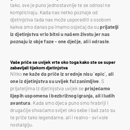
tako, sve je puno jednostavnije te se odnosi ne
kompliciraju. Kada nas netko poznaje od
djetinjstva tada nas može usporediti s osobom
kakva smo danas pa imamo osjećaj da su
prijatelji
iz djetinjstva vrlo bitni u našem životu jer nas
poznaju iz obje faze - one dječje, ali i odrasle
.
Vaše priče se uvijek vrte oko toga kako ste se super
zabavljali tijekom djetinjstva
Nitko
ne kaže da priče iz srednje nisu `epic`, ali
one iz djetinjstva su uvijek ful zanimljive
. S
prijateljima iz djetinjstva uvijek se
prisjećamo
lijepih uspomena i bezbrižnog igranja, ali i ludih
avantura
. Kada smo djeca puno smo hrabriji i
drugačije shvaćamo svijet oko sebe i baš zato su
te priče tako legendarne, ali i realno - svi vole
nostalgiju.