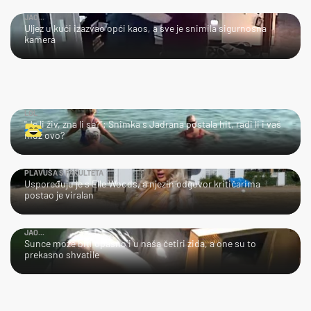
JAO...
Uljez u kući izazvao opći kaos, a sve je snimila sigurnosna
kamera
LOL
"Je li živ, zna li se?": Snimka s Jadrana postala hit, radi li i vaš
muž ovo?
PLAVUŠA S FAKULTETA
Uspoređuju je s Elle Woods, a njezin odgovor kritičarima
postao je viralan
JAO...
Sunce može biti opasno i u naša četiri zida, a one su to
prekasno shvatile