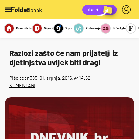
/članak
Dnevnik.hr
Vijesti
Sport
Putovanja
Lifestyle
Viralno
Miks
Kviz
Report
Sexy
Razlozi zašto će nam prijatelji iz
djetinjstva uvijek biti dragi
Piše
teen385
, 01. srpnja. 2016. @ 14:52
KOMENTARI