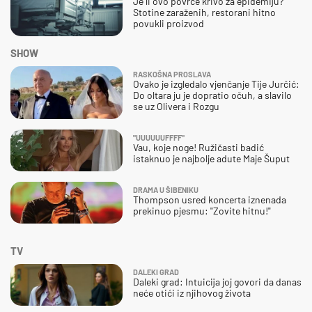
Je li ovo povrće krivo za epidemiju?
Stotine zaraženih, restorani hitno
povukli proizvod
SHOW
RASKOŠNA PROSLAVA
Ovako je izgledalo vjenčanje Tije Jurčić:
Do oltara ju je dopratio očuh, a slavilo
se uz Olivera i Rozgu
"UUUUUUFFFF"
Vau, koje noge! Ružičasti badić
istaknuo je najbolje adute Maje Šuput
DRAMA U ŠIBENIKU
Thompson usred koncerta iznenada
prekinuo pjesmu: "Zovite hitnu!"
TV
DALEKI GRAD
Daleki grad: Intuicija joj govori da danas
neće otići iz njihovog života