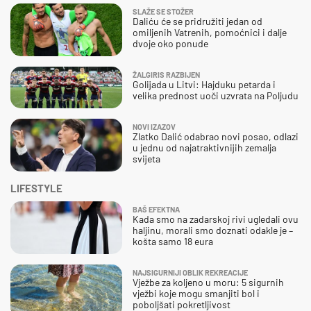
SLAŽE SE STOŽER
Daliću će se pridružiti jedan od
omiljenih Vatrenih, pomoćnici i dalje
dvoje oko ponude
ŽALGIRIS RAZBIJEN
Golijada u Litvi: Hajduku petarda i
velika prednost uoči uzvrata na Poljudu
NOVI IZAZOV
Zlatko Dalić odabrao novi posao, odlazi
u jednu od najatraktivnijih zemalja
svijeta
LIFESTYLE
BAŠ EFEKTNA
Kada smo na zadarskoj rivi ugledali ovu
haljinu, morali smo doznati odakle je –
košta samo 18 eura
NAJSIGURNIJI OBLIK REKREACIJE
Vježbe za koljeno u moru: 5 sigurnih
vježbi koje mogu smanjiti bol i
poboljšati pokretljivost