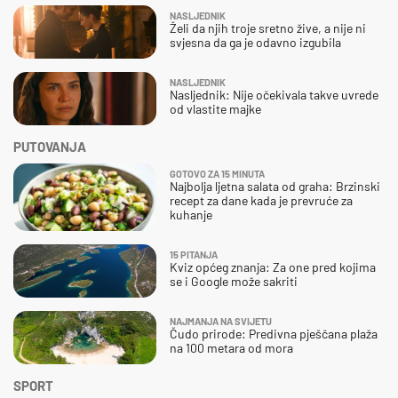
NASLJEDNIK
Želi da njih troje sretno žive, a nije ni
svjesna da ga je odavno izgubila
NASLJEDNIK
Nasljednik: Nije očekivala takve uvrede
od vlastite majke
PUTOVANJA
GOTOVO ZA 15 MINUTA
Najbolja ljetna salata od graha: Brzinski
recept za dane kada je prevruće za
kuhanje
15 PITANJA
Kviz općeg znanja: Za one pred kojima
se i Google može sakriti
NAJMANJA NA SVIJETU
Čudo prirode: Predivna pješčana plaža
na 100 metara od mora
SPORT