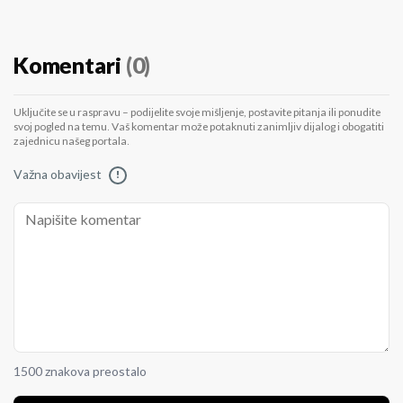
Komentari
(0)
Uključite se u raspravu – podijelite svoje mišljenje, postavite pitanja ili ponudite
svoj pogled na temu. Vaš komentar može potaknuti zanimljiv dijalog i obogatiti
zajednicu našeg portala.
Važna obavijest
!
1500 znakova preostalo