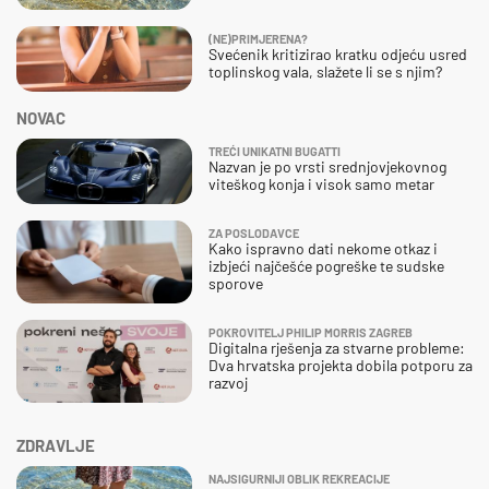
(NE)PRIMJERENA?
Svećenik kritizirao kratku odjeću usred
toplinskog vala, slažete li se s njim?
NOVAC
TREĆI UNIKATNI BUGATTI
Nazvan je po vrsti srednjovjekovnog
viteškog konja i visok samo metar
ZA POSLODAVCE
Kako ispravno dati nekome otkaz i
izbjeći najčešće pogreške te sudske
sporove
POKROVITELJ PHILIP MORRIS ZAGREB
Digitalna rješenja za stvarne probleme:
Dva hrvatska projekta dobila potporu za
razvoj
ZDRAVLJE
NAJSIGURNIJI OBLIK REKREACIJE