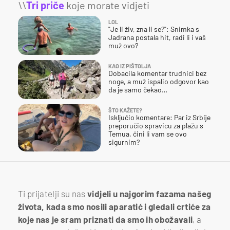
\\
Tri priče
koje morate vidjeti
LOL
"Je li živ, zna li se?": Snimka s
Jadrana postala hit, radi li i vaš
muž ovo?
KAO IZ PIŠTOLJA
Dobacila komentar trudnici bez
noge, a muž ispalio odgovor kao
da je samo čekao…
ŠTO KAŽETE?
Isključio komentare: Par iz Srbije
preporučio spravicu za plažu s
Temua, čini li vam se ovo
sigurnim?
Ti prijatelji su nas
vidjeli u najgorim fazama našeg
života, kada smo nosili aparatić i gledali crtiće za
koje nas je sram priznati da smo ih obožavali
, a