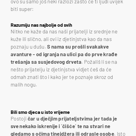
ovo su samo još neki razlozi zašto će ti ljudi uvijek
biti super:
Razumiju nas najbolje od svih
Nitko ne kaže da nas naši prijatelji iz srednje ne
kuže ili slično, ali ovi iz djetinjstva kao da nas
poznaju u dušu.
S nama su prošli svakakve
avanture - od igranja na ulici pa do prve krađe
trešanja sa susjedovog drveta
. Požališ li se na
nešto prijatelju iz djetinjstva vidjet ćeš da će
odmah znati što i kako jer te poznaje skroz od
malih nogu.
Bili smo djeca u isto vrijeme
Postoji
čar u dječjim prijateljstvima jer tada je
sve nekako iskrenije i `čišće` te na stvari ne
gledamo s očima tinejdžera ili odrasle osobe
. Isto