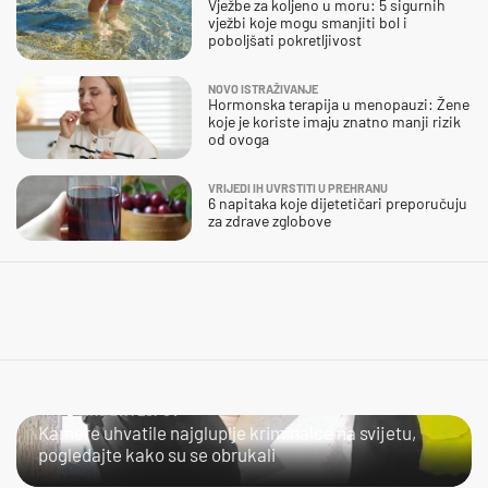
Vježbe za koljeno u moru: 5 sigurnih
vježbi koje mogu smanjiti bol i
poboljšati pokretljivost
NOVO ISTRAŽIVANJE
Hormonska terapija u menopauzi: Žene
koje je koriste imaju znatno manji rizik
od ovoga
VRIJEDI IH UVRSTITI U PREHRANU
6 napitaka koje dijetetičari preporučuju
za zdrave zglobove
NIJE LAKO BITI LOPOV
Kamere uhvatile najgluplje kriminalce na svijetu,
pogledajte kako su se obrukali