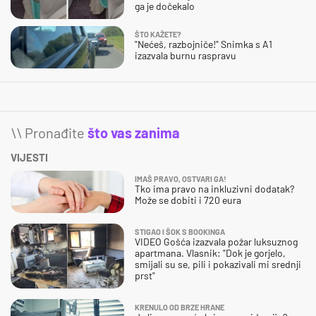
ga je dočekalo
ŠTO KAŽETE?
"Nećeš, razbojniče!" Snimka s A1
izazvala burnu raspravu
\\ Pronađite
što vas zanima
VIJESTI
IMAŠ PRAVO, OSTVARI GA!
Tko ima pravo na inkluzivni dodatak?
Može se dobiti i 720 eura
STIGAO I ŠOK S BOOKINGA
VIDEO Gošća izazvala požar luksuznog
apartmana. Vlasnik: "Dok je gorjelo,
smijali su se, pili i pokazivali mi srednji
prst"
KRENULO OD BRZE HRANE