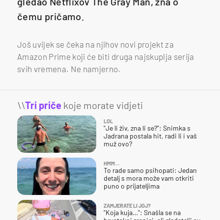
gledao Netflixov The Gray Man, zna o
čemu pričamo.
Još uvijek se čeka na njihov novi projekt za
Amazon Prime koji će biti druga najskuplja serija
svih vremena. Ne namjerno.
\\
Tri priče
koje morate vidjeti
LOL
"Je li živ, zna li se?": Snimka s
Jadrana postala hit, radi li i vaš
muž ovo?
HMM…
To rade samo psihopati: Jedan
detalj s mora može vam otkriti
puno o prijateljima
ZAMJERATE LI JOJ?
"Koja kuja…": Snašla se na