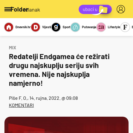
/članak
Dnevnik.hr
Vijesti
Sport
Putovanja
Lifestyle
Viralno
Miks
Kviz
Report
Sexy
MIX
Redatelji Endgamea će režirati
drugu najskuplju seriju svih
vremena. Nije najskuplja
namjerno!
Piše
F. O.
, 14. rujna. 2022. @ 09:08
KOMENTARI