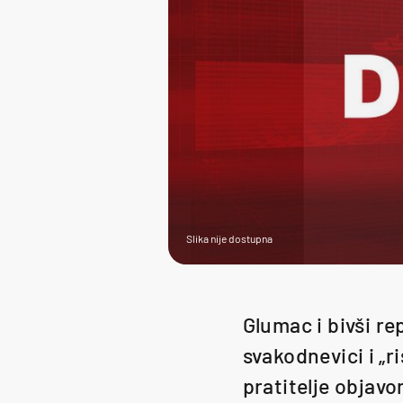
Slika nije dostupna
Glumac i bivši r
svakodnevici i „ri
pratitelje objavo