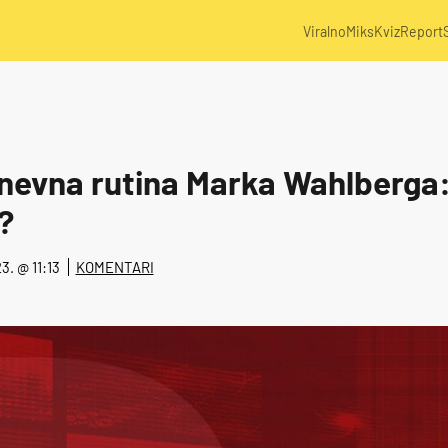
Viralno
Miks
Kviz
Report
nevna rutina Marka Wahlberga:
?
23. @ 11:13
KOMENTARI