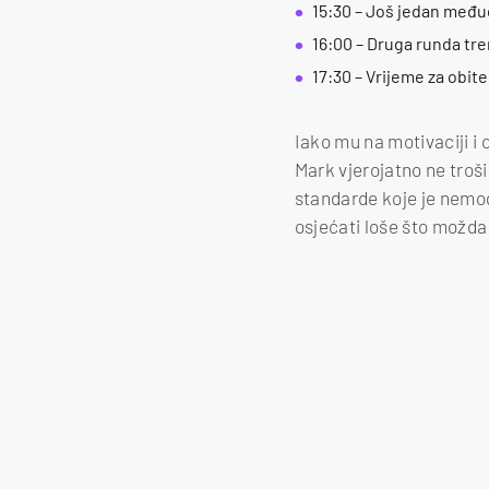
15:30 – Još jedan međ
16:00 – Druga runda tr
17:30 – Vrijeme za obit
Iako mu na motivaciji i
Mark vjerojatno ne troši
standarde koje je nemog
osjećati loše što možda