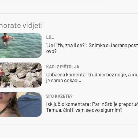
orate vidjeti
LOL
"Je li živ, zna li se?": Snimka s Jadrana posta
ovo?
KAO IZ PIŠTOLJA
Dobacila komentar trudnici bez noge, a mu
je samo čekao…
ŠTO KAŽETE?
Isključio komentare: Par iz Srbije preporuč
Temua, čini li vam se ovo sigurnim?