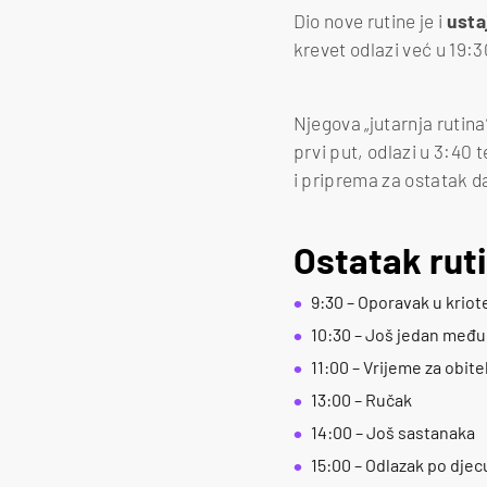
Dio nove rutine je i
usta
krevet odlazi već u 19:3
Njegova „jutarnja rutina
prvi put, odlazi u 3:40
i priprema za ostatak da
Ostatak rut
9:30 – Oporavak u kriot
10:30 – Još jedan međ
11:00 – Vrijeme za obite
13:00 – Ručak
14:00 – Još sastanaka
15:00 – Odlazak po djec