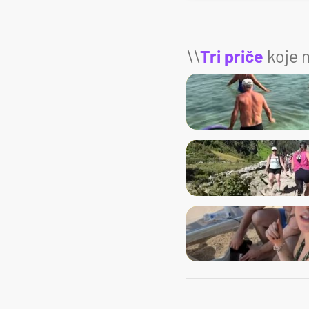
\\
Tri priče
koje m