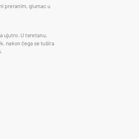
ni preranim, glumac u
ta ujutro. U teretanu,
ak, nakon čega se tušira
u.