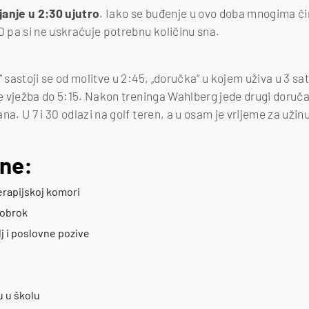
janje u 2:30 ujutro
. Iako se buđenje u ovo doba mnogima či
0 pa si ne uskraćuje potrebnu količinu sna.
“ sastoji se od molitve u 2:45, „doručka“ u kojem uživa u 3 sa
 te vježba do 5:15. Nakon treninga Wahlberg jede drugi doruč
na. U 7 i 30 odlazi na golf teren, a u osam je vrijeme za užin
ine:
erapijskoj komori
uobrok
lj i poslovne pozive
u u školu