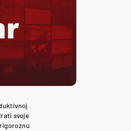
duktivnoj
irati svoje
 rigoroznu