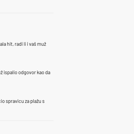
la hit, radi li i vaš muž
ž ispalio odgovor kao da
io spravicu za plažu s