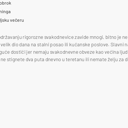
uobrok
eninga
eljsku večeru
 održavanju rigorozne svakodnevice zavide mnogi, bitno je ne
 velik dio dana na stalni posao ili kućanske poslove. Slavni 
uće dostići jer nemaju svakodnevne obveze kao većina ljudi. 
 ne stignete dva puta dnevno u teretanu ili nemate želju za d