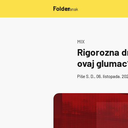
/članak
MIX
Rigorozna d
ovaj glumac
Piše
S. D.
, 06. listopada. 20