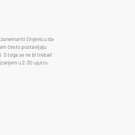
 zanemariti činjenicu da
nam često postavljaju
S toga se ne bi trebali
izanjem u 2:30 ujutro.