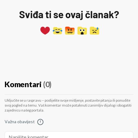
Sviđa ti se ovaj članak?
Komentari
(0)
Uključite se u raspravu – podijelite svoje mišljenje, postavite pitanja ili ponudite
svoj pogled na temu. Vaš komentar može potaknuti zanimljiv dijalog i obogatiti
zajednicu našeg portala.
Važna obavijest
!