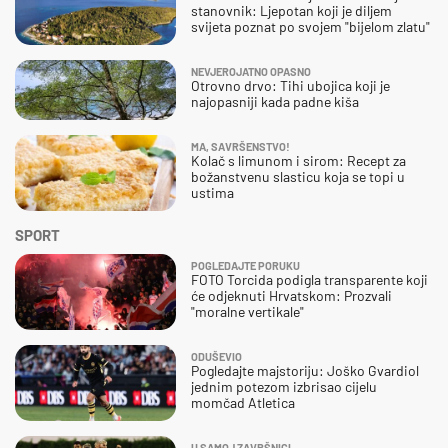
stanovnik: Ljepotan koji je diljem
svijeta poznat po svojem "bijelom zlatu"
NEVJEROJATNO OPASNO
Otrovno drvo: Tihi ubojica koji je
najopasniji kada padne kiša
MA, SAVRŠENSTVO!
Kolač s limunom i sirom: Recept za
božanstvenu slasticu koja se topi u
ustima
SPORT
POGLEDAJTE PORUKU
FOTO Torcida podigla transparente koji
će odjeknuti Hrvatskom: Prozvali
"moralne vertikale"
ODUŠEVIO
Pogledajte majstoriju: Joško Gvardiol
jednim potezom izbrisao cijelu
momčad Atletica
U SAMOJ ZAVRŠNICI