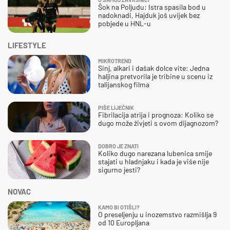
Šok na Poljudu: Istra spasila bod u
nadoknadi, Hajduk još uvijek bez
pobjede u HNL-u
LIFESTYLE
MIKROTREND
Sinj, alkari i dašak dolce vite: Jedna
haljina pretvorila je tribine u scenu iz
talijanskog filma
PIŠE LIJEČNIK
Fibrilacija atrija i prognoza: Koliko se
dugo može živjeti s ovom dijagnozom?
DOBRO JE ZNATI
Koliko dugo narezana lubenica smije
stajati u hladnjaku i kada je više nije
sigurno jesti?
NOVAC
KAMO BI OTIŠLI?
O preseljenju u inozemstvo razmišlja 9
od 10 Europljana