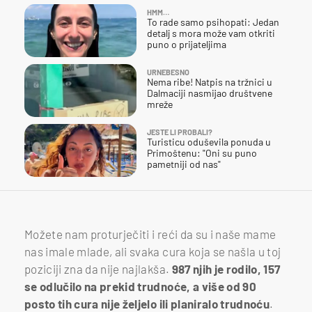
HMM…
To rade samo psihopati: Jedan
detalj s mora može vam otkriti
puno o prijateljima
URNEBESNO
Nema ribe! Natpis na tržnici u
Dalmaciji nasmijao društvene
mreže
JESTE LI PROBALI?
Turisticu oduševila ponuda u
Primoštenu: "Oni su puno
pametniji od nas"
Možete nam proturječiti i reći da su i naše mame
nas imale mlade, ali svaka cura koja se našla u toj
poziciji zna da nije najlakša.
987 njih je rodilo, 157
se odlučilo na prekid trudnoće, a više od 90
posto tih cura nije željelo ili planiralo trudnoću
.