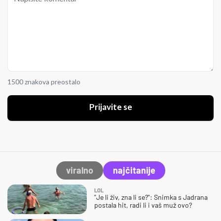
1500 znakova preostalo
Prijavite se
viralno
najčitanije
LOL
"Je li živ, zna li se?": Snimka s Jadrana
postala hit, radi li i vaš muž ovo?