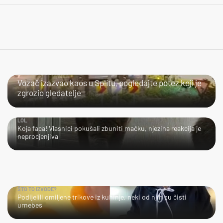
ŠTO SE DOGAĐA?
Vozač izazvao kaos u Splitu, pogledajte potez koji je
zgrozio gledatelje
LOL
Koja faca! Vlasnici pokušali zbuniti mačku, njezina reakcija je
neprocjenjiva
ŠTO TO IZVODE?
Podijelili omiljene trikove iz kuhinje, neki od njih su čisti
urnebes