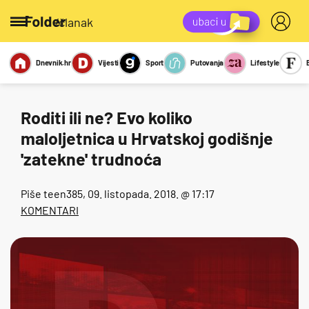
/članak
Dnevnik.hr
Vijesti
Sport
Putovanja
Lifestyle
Viralno
Miks
Kviz
Report
Sexy
Roditi ili ne? Evo koliko
maloljetnica u Hrvatskoj godišnje
'zatekne' trudnoća
Piše
teen385
, 09. listopada. 2018. @ 17:17
KOMENTARI