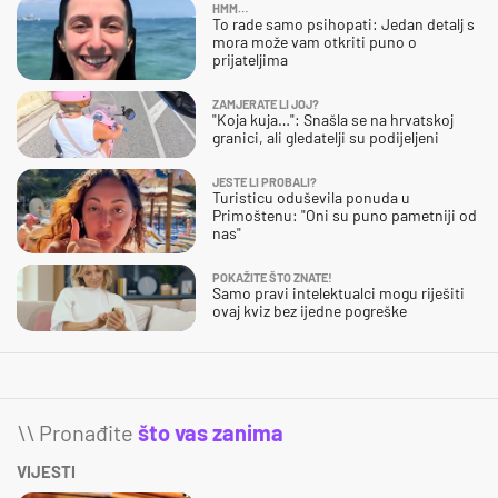
HMM…
To rade samo psihopati: Jedan detalj s
mora može vam otkriti puno o
prijateljima
ZAMJERATE LI JOJ?
"Koja kuja…": Snašla se na hrvatskoj
granici, ali gledatelji su podijeljeni
JESTE LI PROBALI?
Turisticu oduševila ponuda u
Primoštenu: "Oni su puno pametniji od
nas"
POKAŽITE ŠTO ZNATE!
Samo pravi intelektualci mogu riješiti
ovaj kviz bez ijedne pogreške
\\ Pronađite
što vas zanima
VIJESTI