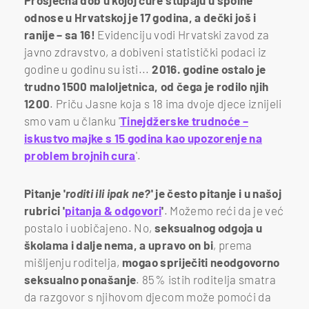
odnose u Hrvatskoj je 17 godina, a dečki još i
ranije – sa 16!
Evidenciju vodi Hrvatski zavod za
javno zdravstvo, a dobiveni statistički podaci iz
godine u godinu su isti...
2016. godine ostalo je
trudno 1500 maloljetnica, od čega je rodilo njih
1200
. Priču Jasne koja s 18 ima dvoje djece iznijeli
smo vam u članku '
Tinejdžerske trudnoće –
iskustvo majke s 15 godina kao upozorenje na
problem brojnih cura
'.
Pitanje '
roditi ili ipak ne?
' je često pitanje i u našoj
rubrici '
pitanja & odgovori
'
. Možemo reći da je već
postalo i uobičajeno. No,
seksualnog odgoja u
školama i dalje nema, a upravo on bi
, prema
mišljenju roditelja,
mogao spriječiti neodgovorno
seksualno ponašanje
. 85% istih roditelja smatra
da razgovor s njihovom djecom može pomoći da