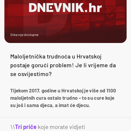
Slika nije dostupna
Maloljetnička trudnoća u Hrvatskoj
postaje gorući problem! Je li vrijeme da
se osvijestimo?
Tijekom 2017. godine u Hrvatskoj je više od 1100
maloljetnih cura ostalo trudno – to su cure koje
su još i sama djeca, a imat će djecu.
\\
Tri priče
koje morate vidjeti