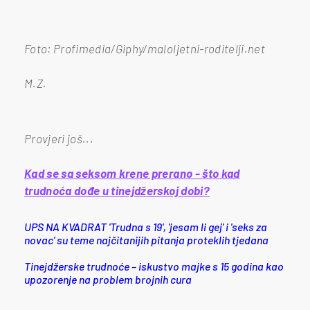
Foto: Profimedia/Giphy/maloljetni-roditelji.net
M.Z.
Provjeri još...
Kad se sa seksom krene prerano - što kad
trudnoća dođe u tinejdžerskoj dobi?
UPS NA KVADRAT 'Trudna s 19', 'jesam li gej' i 'seks za
novac' su teme najčitanijih pitanja proteklih tjedana
Tinejdžerske trudnoće – iskustvo majke s 15 godina kao
upozorenje na problem brojnih cura