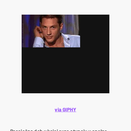
via GIPHY
Prosječna dob u kojoj cure stupaju u spolne