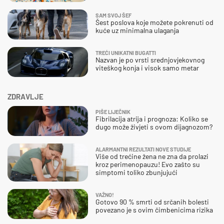
SAM SVOJ ŠEF
Šest poslova koje možete pokrenuti od
kuće uz minimalna ulaganja
TREĆI UNIKATNI BUGATTI
Nazvan je po vrsti srednjovjekovnog
viteškog konja i visok samo metar
ZDRAVLJE
PIŠE LIJEČNIK
Fibrilacija atrija i prognoza: Koliko se
dugo može živjeti s ovom dijagnozom?
ALARMANTNI REZULTATI NOVE STUDIJE
Više od trećine žena ne zna da prolazi
kroz perimenopauzu! Evo zašto su
simptomi toliko zbunjujući
VAŽNO!
Gotovo 90 % smrti od srčanih bolesti
povezano je s ovim čimbenicima rizika