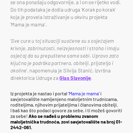
se ona ponašaju odgovornije, a i on se rijetko vodi.
Do tih podataka je došla udruga 'Korak po korak'
koja je provela istraživanje u okviru projekta
'Mama je mama'.
'
Sve cure u toj situaciji suočene su s osjećajem
krivnje, zabrinutosti, neizvjesnosti i straha i imaju
osjećaj da su prepuštene same sebi. Upravo zato
ključna je podrška partnera, obitelji, prijatelja i
okoline
', napomenula je Silvija Stanić, izvršna
direktorica Udruge za
Glas Slavonije
.
Iz projekta je nastao i portal '
Mama je mama
' i
savjetovalište namijenjeno maloljetnim trudnicama,
roditeljima, njihovim prijateljima i članovima obitelji.
I baš kao što podaci govore za sebe, i ti možeš govoriti
za sebe!
Ako se nađeš u problemu zvanom
maloljetnička trudnoća, zovi savjetovalište na broj 01-
2442-061.