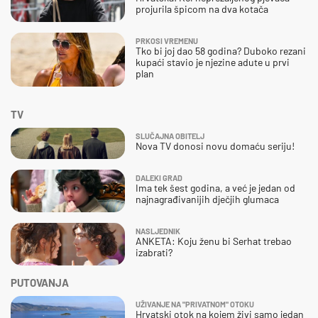
projurila špicom na dva kotača
PRKOSI VREMENU
Tko bi joj dao 58 godina? Duboko rezani
kupaći stavio je njezine adute u prvi
plan
TV
SLUČAJNA OBITELJ
Nova TV donosi novu domaću seriju!
DALEKI GRAD
Ima tek šest godina, a već je jedan od
najnagrađivanijih dječjih glumaca
NASLJEDNIK
ANKETA: Koju ženu bi Serhat trebao
izabrati?
PUTOVANJA
UŽIVANJE NA "PRIVATNOM" OTOKU
Hrvatski otok na kojem živi samo jedan