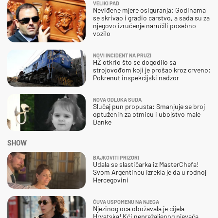
VELIKI PAD
Neviđene mjere osiguranja: Godinama
se skrivao i gradio carstvo, a sada su za
njegovo izručenje naručili posebno
vozilo
NOVI INCIDENT NA PRUZI
HŽ otkrio što se dogodilo sa
strojovođom koji je prošao kroz crveno:
Pokrenut inspekcijski nadzor
NOVA ODLUKA SUDA
Slučaj pun propusta: Smanjuje se broj
optuženih za otmicu i ubojstvo male
Danke
SHOW
BAJKOVITI PRIZORI
Udala se slastičarka iz MasterChefa!
Svom Argentincu izrekla je da u rodnoj
Hercegovini
ČUVA USPOMENU NA NJEGA
Njezinog oca obožavala je cijela
Hrvatska! Kći neprežaljenog pjevača