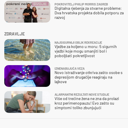
POKROVITELJ PHILIP MORRIS ZAGREB
Digitalna rješenja za stvarne probleme:
Dva hrvatska projekta dobila potporu za
razvoj
ZDRAVLJE
NAJSIGURNIJI OBLIK REKREACIJE
Vježbe za koljeno u moru: 5 sigurnih
vježbi koje mogu smanjiti bol i
poboljšati pokretljivost
IZNENAĐUJUĆA VEZA
Novo istraživanje otkriva zašto osobe s
depresijom drugačije reagiraju na
lajkove
ALARMANTNI REZULTATI NOVE STUDIJE
Više od trećine žena ne zna da prolazi
kroz perimenopauzu! Evo zašto su
simptomi toliko zbunjujući