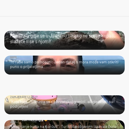
SLIJEDITE LI OVU PREPORUKU?
Pokazala gdje se u Jadranu nikako ne smije kupati,
slažete li se s njom?
HMM…
To rade samo psihopati: Jedan detalj s mora može vam otkriti
puno o prijateljima
ZAMJERATE LI JOJ?
"Koja kuja…": Snašla se na hrvatskoj granici, ali gledatelji su
podijeljeni
JAO…
"Okupljanje kulta na Korčuli": Turistica objavom izazvala buru