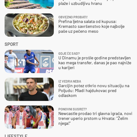
plaže i uzbudljivu hranu
OBVEZNO PROBATI!
Prefina ljetna salata od kupusa:
Kremasto savršenstvo koje najbolje
paše uz pečeno meso
SPORT
GDJE ĆE SAD?
U Dinamu je prošle godine predstavljen
kao mega transfer, danas je pao najniže
u karijeri
IZ VEDRA NEBA
Garcijin potez otkrio novu situaciju na
Poljudu: Mladi hajdukovac pred
odlaskom
PONOVNI SUSRET?
Newcastle prodao tri glavna igrača, novi
trener uperio prstom u Hrvata: "Želim
njega!"
LIFESTYLE