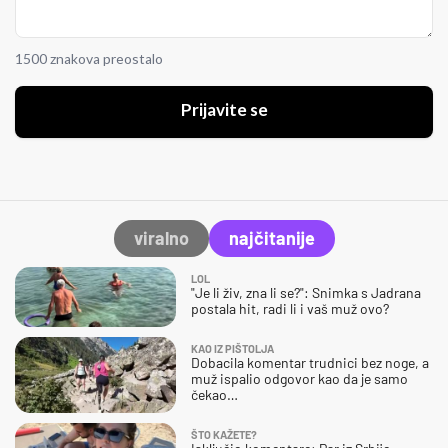
1500 znakova preostalo
Prijavite se
viralno
najčitanije
LOL
"Je li živ, zna li se?": Snimka s Jadrana
postala hit, radi li i vaš muž ovo?
KAO IZ PIŠTOLJA
Dobacila komentar trudnici bez noge, a
muž ispalio odgovor kao da je samo
čekao…
ŠTO KAŽETE?