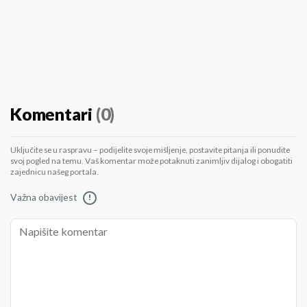
Komentari
(0)
Uključite se u raspravu – podijelite svoje mišljenje, postavite pitanja ili ponudite
svoj pogled na temu. Vaš komentar može potaknuti zanimljiv dijalog i obogatiti
zajednicu našeg portala.
Važna obavijest
!