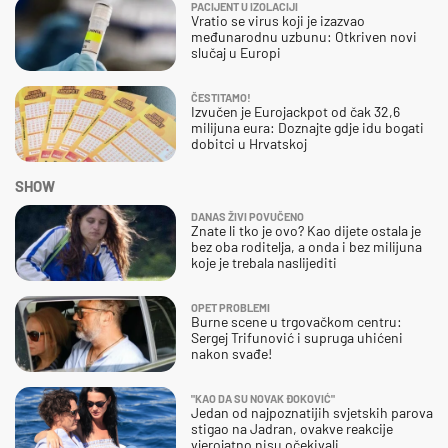
PACIJENT U IZOLACIJI
Vratio se virus koji je izazvao
međunarodnu uzbunu: Otkriven novi
slučaj u Europi
ČESTITAMO!
Izvučen je Eurojackpot od čak 32,6
milijuna eura: Doznajte gdje idu bogati
dobitci u Hrvatskoj
SHOW
DANAS ŽIVI POVUČENO
Znate li tko je ovo? Kao dijete ostala je
bez oba roditelja, a onda i bez milijuna
koje je trebala naslijediti
OPET PROBLEMI
Burne scene u trgovačkom centru:
Sergej Trifunović i supruga uhićeni
nakon svađe!
"KAO DA SU NOVAK ĐOKOVIĆ"
Jedan od najpoznatijih svjetskih parova
stigao na Jadran, ovakve reakcije
vjerojatno nisu očekivali