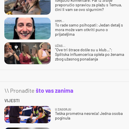
Isključio komentare: Par iz Srbije
preporučio spravicu za plažu s Temua,
čini li vam se ovo sigurnim?
HMM…
To rade samo psihopati: Jedan detalj s
mora može vam otkriti puno o
prijateljima
UŽAS…
"Ove tri štrace došle su u klub…":
Splitska influencerica oplela po ženama
zbog užasnog ponašanja
\\ Pronađite
što vas zanima
VIJESTI
U ZAGORJU
Teška prometna nesreća! Jedna osoba
poginula