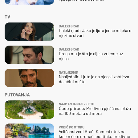
TV
DALEKI GRAD
Daleki grad: Jako je ljuta jer se miješa u
njezine stvari
DALEKI GRAD
Drago mu je što je cijelo vrijeme uz
njega
NASLJEDNIK
Nasljednik: Ljuta je na njega i zahtjeva
da učini nešto
PUTOVANJA
NAJMANJA NA SVIJETU
Čudo prirode: Predivna pješčana plaža
na 100 metara od mora
VODIČ PO OTOKU
Veličanstveni Brač: Kameni otok na
kojem ćete pronaći pustinju, predivne