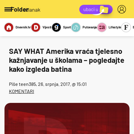
/članak
Dnevnik.hr
Vijesti
Sport
Putovanja
Lifestyle
Viralno
Miks
Kviz
Report
Sexy
SAY WHAT Amerika vraća tjelesno
kažnjavanje u školama – pogledajte
kako izgleda batina
Piše
teen385
, 26. srpnja. 2017. @ 15:01
KOMENTARI