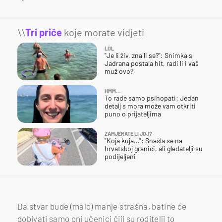
\\
Tri priče
koje morate vidjeti
LOL
"Je li živ, zna li se?": Snimka s
Jadrana postala hit, radi li i vaš
muž ovo?
HMM…
To rade samo psihopati: Jedan
detalj s mora može vam otkriti
puno o prijateljima
ZAMJERATE LI JOJ?
"Koja kuja…": Snašla se na
hrvatskoj granici, ali gledatelji su
podijeljeni
Da stvar bude (malo) manje strašna, batine će
dobivati samo oni učenici čiji su roditelji to