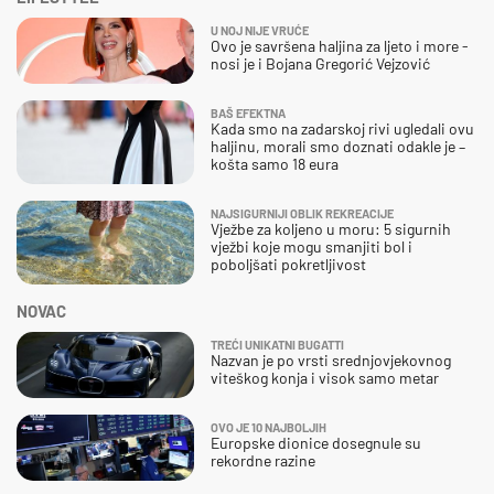
U NOJ NIJE VRUĆE
Ovo je savršena haljina za ljeto i more -
nosi je i Bojana Gregorić Vejzović
BAŠ EFEKTNA
Kada smo na zadarskoj rivi ugledali ovu
haljinu, morali smo doznati odakle je –
košta samo 18 eura
NAJSIGURNIJI OBLIK REKREACIJE
Vježbe za koljeno u moru: 5 sigurnih
vježbi koje mogu smanjiti bol i
poboljšati pokretljivost
NOVAC
TREĆI UNIKATNI BUGATTI
Nazvan je po vrsti srednjovjekovnog
viteškog konja i visok samo metar
OVO JE 10 NAJBOLJIH
Europske dionice dosegnule su
rekordne razine