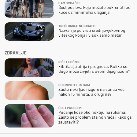
SAM SVOJ ŠEF
Šest poslova koje možete pokrenuti od
kuće uz minimalna ulaganja
TREĆI UNIKATNI BUGATTI
Nazvan je po vrsti srednjovjekovnog
viteškog konja i visok samo metar
ZDRAVLJE
PIŠE LIJEČNIK
Fibrilacija atrija i prognoza: Koliko se
dugo može živjeti s ovom dijagnozom?
POKROVITELJ STADA
Zašto neki ljudi izgore na suncu već
nakon 15 minuta, a drugi ne?
ČEST PROBLEM
Pucanje kože oko noktiju na rukama:
Zašto se problem stalno vraća i kako ga
zaustaviti?