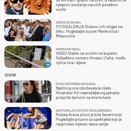
njegovo izručenje naručili posebno
vozilo
KREĆE SPEKTAKL
FOTOGALERIJA Državni vrh stigao na
Alku: Pogledajte susret Plenkovića i
Milanovića
DRAMA NA OBALI
VIDEO Stablo se srušilo na kupače:
Ozlijeđeno osmero Hrvata i Čeha, među
njima ima i djece
SHOW
ČUVA USPOMENU NA NJEGA
Njezinog oca obožavala je cijela
Hrvatska! Kći neprežaljenog pjevača
projurila špicom na dva kotača
NASTUPALA S GOTOVO 70 GLAZBENIKA
Pulska Arena sinoć je bila Severinina!
Pogledajte prizore sa spektakla koji je
rasprodan mjesec dana ranije