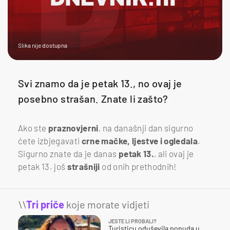
Slika nije dostupna
Svi znamo da je petak 13., no ovaj je
posebno strašan. Znate li zašto?
Ako ste
praznovjerni
, na današnji dan sigurno
ćete izbjegavati
crne mačke, ljestve i ogledala
.
Sigurno znate da je danas
petak 13.
, ali ovaj je
petak 13. još
strašniji
od onih prethodnih!
\\
Tri priče
koje morate vidjeti
JESTE LI PROBALI?
Turisticu oduševila ponuda u