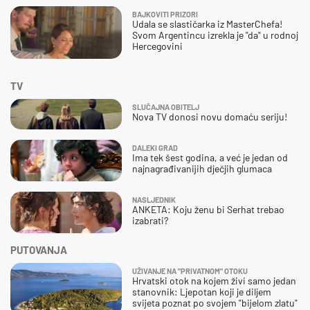
BAJKOVITI PRIZORI
Udala se slastičarka iz MasterChefa!
Svom Argentincu izrekla je "da" u rodnoj
Hercegovini
TV
SLUČAJNA OBITELJ
Nova TV donosi novu domaću seriju!
DALEKI GRAD
Ima tek šest godina, a već je jedan od
najnagrađivanijih dječjih glumaca
NASLJEDNIK
ANKETA: Koju ženu bi Serhat trebao
izabrati?
PUTOVANJA
UŽIVANJE NA "PRIVATNOM" OTOKU
Hrvatski otok na kojem živi samo jedan
stanovnik: Ljepotan koji je diljem
svijeta poznat po svojem "bijelom zlatu"