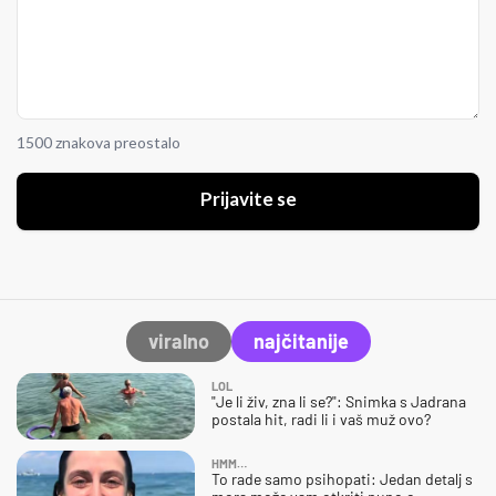
1500 znakova preostalo
Prijavite se
viralno
najčitanije
LOL
"Je li živ, zna li se?": Snimka s Jadrana
postala hit, radi li i vaš muž ovo?
HMM…
To rade samo psihopati: Jedan detalj s