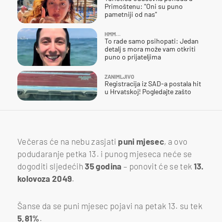
Primoštenu: "Oni su puno
pametniji od nas"
HMM…
To rade samo psihopati: Jedan
detalj s mora može vam otkriti
puno o prijateljima
ZANIMLJIVO
Registracija iz SAD-a postala hit
u Hrvatskoj! Pogledajte zašto
Večeras će na nebu zasjati
puni mjesec
, a ovo
podudaranje petka 13. i punog mjeseca neće se
dogoditi sljedećih
35 godina
– ponovit će se tek
13.
kolovoza 2049
.
Šanse da se puni mjesec pojavi na petak 13. su tek
5,81%
.