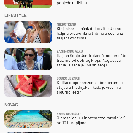
pobjede u HNL-u
LIFESTYLE
MIKROTREND
Sinj, alkari i dašak dolce vite: Jedna
haljina pretvorila je tribine u scenu iz
talijanskog filma
ZA SINJSKU ALKU
Haljina Sonje Jandroković radi ono što
tražimo od dobrog kroja: Naglašava
struk, a sada je i na sniženju
DOBRO JE ZNATI
Koliko dugo narezana lubenica smije
stajati u hladnjaku i kada je više nije
sigurno jesti?
NOVAC
KAMO BI OTIŠLI?
O preseljenju u inozemstvo razmišlja 9
od 10 Europljana