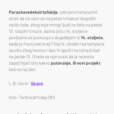
Paraskavedekatriafobija
, odnosno nerazumni
strah da će nam se na petak trinaesti dogoditi
nešto loše, zbog koje mnogi ljudi ne žele na petak
13. izlaziti iz kuće, datira još u 14. stoljeće
povijesno se povezuje s događajem iz
14. stoljeća
,
kada je francuski kralj Filip IV. viteški red templara
osudio zbog hereze i dao ih spaliti na lomači baš
na petak 13. Otada se vjerovalo da je nesreća
započinjati bilo kakvo
putovanje, ili novi projekt
,
baš na taj dan.
L.B./izvor:
Space
foto: Twitter@friday13th