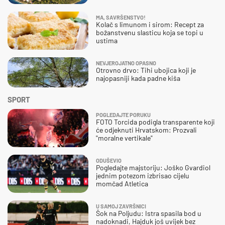
MA, SAVRŠENSTVO!
Kolač s limunom i sirom: Recept za
božanstvenu slasticu koja se topi u
ustima
NEVJEROJATNO OPASNO
Otrovno drvo: Tihi ubojica koji je
najopasniji kada padne kiša
SPORT
POGLEDAJTE PORUKU
FOTO Torcida podigla transparente koji
će odjeknuti Hrvatskom: Prozvali
"moralne vertikale"
ODUŠEVIO
Pogledajte majstoriju: Joško Gvardiol
jednim potezom izbrisao cijelu
momčad Atletica
U SAMOJ ZAVRŠNICI
Šok na Poljudu: Istra spasila bod u
nadoknadi, Hajduk još uvijek bez