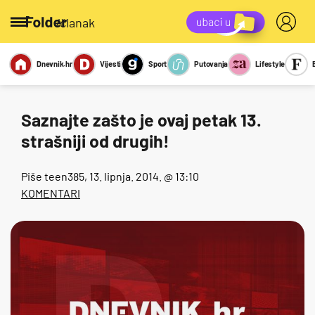
/članak
Dnevnik.hr
Vijesti
Sport
Putovanja
Lifestyle
Viralno
Miks
Kviz
Report
Sexy
Saznajte zašto je ovaj petak 13.
strašniji od drugih!
Piše
teen385
, 13. lipnja. 2014. @ 13:10
KOMENTARI