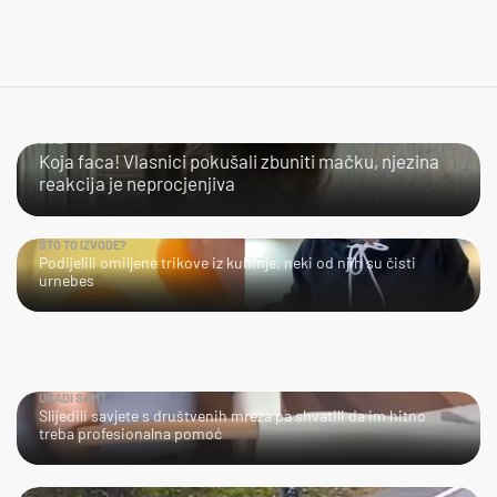
LOL
Koja faca! Vlasnici pokušali zbuniti mačku, njezina
reakcija je neprocjenjiva
ŠTO TO IZVODE?
Podijelili omiljene trikove iz kuhinje, neki od njih su čisti
urnebes
URADI SAM?
Slijedili savjete s društvenih mreža pa shvatili da im hitno
treba profesionalna pomoć