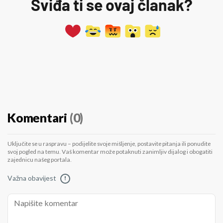
Sviđa ti se ovaj članak?
Komentari
(0)
Uključite se u raspravu – podijelite svoje mišljenje, postavite pitanja ili ponudite
svoj pogled na temu. Vaš komentar može potaknuti zanimljiv dijalog i obogatiti
zajednicu našeg portala.
Važna obavijest
!