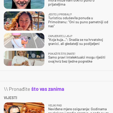
mora može vam otkriti puno o
prijateljima
JESTE LI PROBALI?
Turisticu oduševila ponuda u
Primoštenu: "Oni su puno pametniji od
nas"
ZAMJERATE LI JOJ?
"Koja kuja…": Snašla se na hrvatskoj
granici, ali gledatelji su podijeljeni
POKAŽITE ŠTO ZNATE!
Samo pravi intelektualci mogu riješiti
ovaj kviz bez ijedne pogreške
\\ Pronađite
što vas zanima
VIJESTI
VELIKI PAD
Neviđene mjere osiguranja: Godinama
se skrivao i gradio carstvo, a sada su za