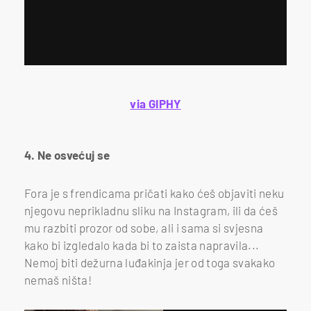
via GIPHY
4. Ne osvećuj se
Fora je s frendicama pričati kako ćeš objaviti neku
njegovu neprikladnu sliku na Instagram, ili da ćeš
mu razbiti prozor od sobe, ali i sama si svjesna
kako bi izgledalo kada bi to zaista napravila...
Nemoj biti dežurna luđakinja jer od toga svakako
nemaš ništa!