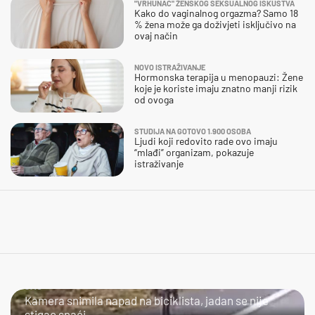
"VRHUNAC" ŽENSKOG SEKSUALNOG ISKUSTVA
Kako do vaginalnog orgazma? Samo 18
% žena može ga doživjeti isključivo na
ovaj način
NOVO ISTRAŽIVANJE
Hormonska terapija u menopauzi: Žene
koje je koriste imaju znatno manji rizik
od ovoga
STUDIJA NA GOTOVO 1.900 OSOBA
Ljudi koji redovito rade ovo imaju
“mlađi” organizam, pokazuje
istraživanje
JAO...
Kamera snimila napad na biciklista, jadan se nije
stigao snaći