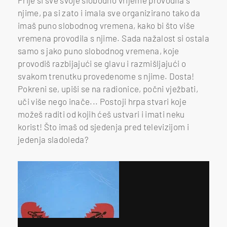
njime, pa si zato i imala sve organizirano tako da
imaš puno slobodnog vremena, kako bi što više
vremena provodila s njime. Sada nažalost si ostala
samo s jako puno slobodnog vremena, koje
provodiš razbijajući se glavu i razmišljajući o
svakom trenutku provedenome s njime. Dosta!
Pokreni se, upiši se na radionice, počni vježbati,
uči više nego inače... Postoji hrpa stvari koje
možeš raditi od kojih ćeš ustvari i imati neku
korist! Što imaš od sjedenja pred televizijom i
jedenja sladoleda?