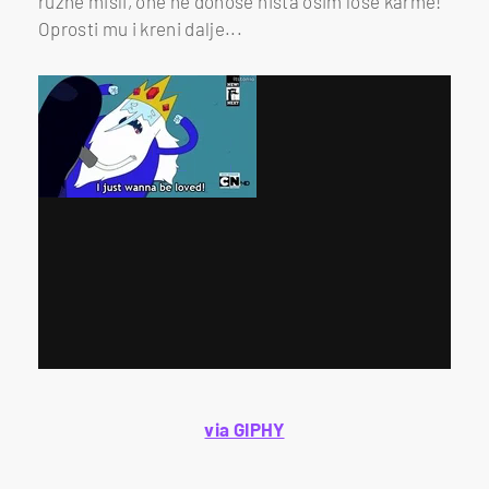
ružne misli, one ne donose ništa osim loše karme!
Oprosti mu i kreni dalje...
via GIPHY