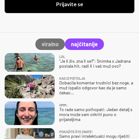
Prijavite se
viralno
najčitanije
LOL
"Je li živ, zna li se?": Snimka s Jadrana
postala hit, radi li i vaš muž ovo?
KAO IZ PIŠTOLJA
Dobacila komentar trudnici bez noge, a
muž ispalio odgovor kao da je samo
čekao…
HMM…
To rade samo psihopati: Jedan detalj s
mora može vam otkriti puno o
prijateljima
POKAŽITE ŠTO ZNATE!
Samo pravi intelektualci mogu riješiti