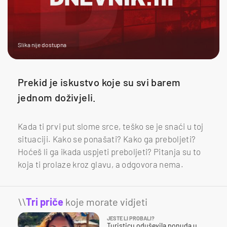
Slika nije dostupna
Prekid je iskustvo koje su svi barem
jednom doživjeli.
Kada ti prvi put slome srce, teško se je snaći u toj
situaciji. Kako se ponašati? Kako ga preboljeti?
Hoćeš li ga ikada uspjeti preboljeti? Pitanja su to
koja ti prolaze kroz glavu, a odgovora nema.
\\
Tri priče
koje morate vidjeti
JESTE LI PROBALI?
Turisticu oduševila ponuda u