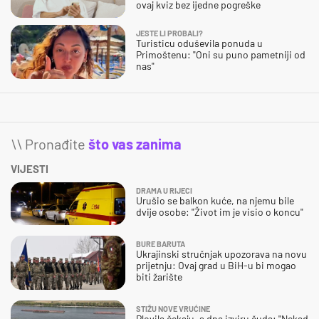
ovaj kviz bez ijedne pogreške
JESTE LI PROBALI?
Turisticu oduševila ponuda u
Primoštenu: "Oni su puno pametniji od
nas"
\\ Pronađite
što vas zanima
VIJESTI
DRAMA U RIJECI
Urušio se balkon kuće, na njemu bile
dvije osobe: "Život im je visio o koncu"
BURE BARUTA
Ukrajinski stručnjak upozorava na novu
prijetnju: Ovaj grad u BiH-u bi mogao
biti žarište
STIŽU NOVE VRUĆINE
Plovila čekaju, s dna izviru čuda: "Nekad