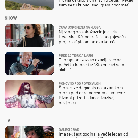
sam se tu kupao, sad igram nogomet"
SHOW
ČUVA USPOMENU NA NJEGA
Njezinog oca obožavala je cijela
Hrvatska! Kći neprežaljenog pjevača
projurila špicom na dva kotača
PRED 20 TISUĆA LJUDI
Thompson izazvao ovacije već na
početku koncerta: "Što ću kad sam
slab..."
PONOVNO POD POVEĆALOM
Što se sve događalo na hrvatskom
otoku pod osramoćenim glumcem?
Bizarni prizori i danas izazivaju
nevjericu
TV
DALEKI GRAD
Ima tek šest godina, a već je jedan od