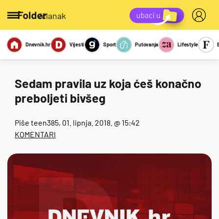
/članak
Dnevnik.hr
Vijesti
Sport
Putovanja
Lifestyle
Viralno
Miks
Kviz
Report
Sexy
Sedam pravila uz koja ćeš konačno
preboljeti bivšeg
Piše
teen385
, 01. lipnja. 2018. @ 15:42
KOMENTARI