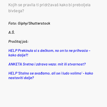
Kojih se pravila ti pridržavaš kako bi preboljela
bivšega?
Foto: Giphy/Shutterstock
A.Š.
Pročitaj još:
HELP Prekinula si s dečkom, no on to ne prihvaća –
kako dalje?!
ANKETA Sretna i zdrava veza: mit ili stvarnost?
HELP 'Stalno se svađamo, ali se i ludo volimo' – kako
nastaviti dalje?