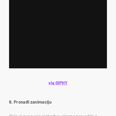
via GIPHY
6. Pronađi zanimaciju
Prije si sve svoje slobodno vrijeme provodila s