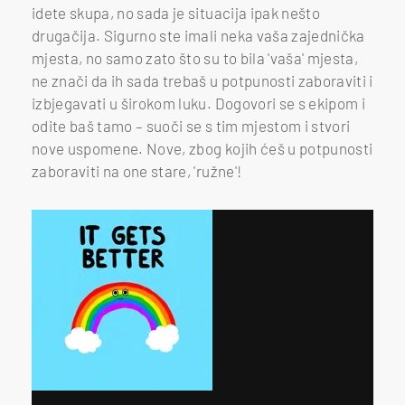
idete skupa, no sada je situacija ipak nešto
drugačija. Sigurno ste imali neka vaša zajednička
mjesta, no samo zato što su to bila 'vaša' mjesta,
ne znači da ih sada trebaš u potpunosti zaboraviti i
izbjegavati u širokom luku. Dogovori se s ekipom i
odite baš tamo – suoči se s tim mjestom i stvori
nove uspomene. Nove, zbog kojih ćeš u potpunosti
zaboraviti na one stare, 'ružne'!