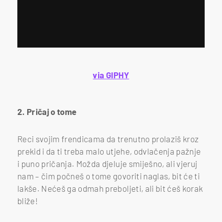
via GIPHY
2. Pričaj o tome
Reci svojim frendicama da trenutno prolaziš kroz
prekid i da ti treba malo utjehe, odvlačenja pažnje
i puno pričanja. Možda djeluje smiješno, ali vjeruj
nam – čim počneš o tome govoriti naglas, bit će ti
lakše. Nećeš ga odmah preboljeti, ali bit ćeš korak
bliže!