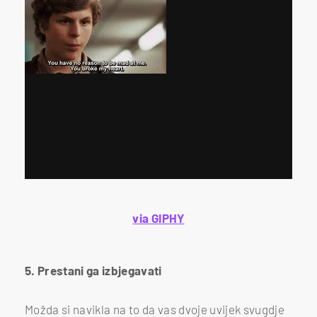
via GIPHY
5. Prestani ga izbjegavati
Možda si navikla na to da vas dvoje uvijek svugdje