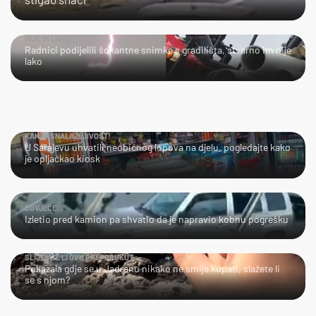
NIJE IM LAKO
Radnici podijelili šokantne snimke s gradilišta, stvarno im nije
lako
KAKVA SNALAŽLJIVOST!
U Sarajevu uhvatili neobičnog lopova na djelu, pogledajte kako
je opljačkao kiosk
ČOVJEČE...
Izletio pred kamion pa shvatio da je napravio kobnu pogrešku
SLIJEDITE LI OVU PREPORUKU?
Pokazala gdje se u Jadranu nikako ne smije kupati, slažete li
se s njom?