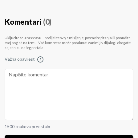
Komentari
(0)
Uključite se u raspravu – podijelite svoje mišljenje, postavite pitanja ili ponudite
svoj pogled na temu. Vaš komentar može potaknuti zanimljiv dijalog i obogatiti
zajednicu našeg portala.
Važna obavijest
!
1500 znakova preostalo