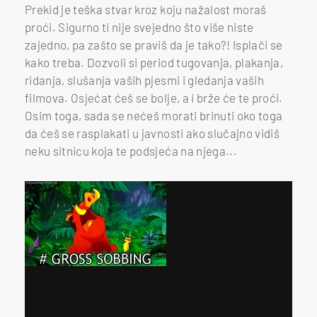
Prekid je teška stvar kroz koju nažalost moraš
proći. Sigurno ti nije svejedno što više niste
zajedno, pa zašto se praviš da je tako?! Isplači se
kako treba. Dozvoli si period tugovanja, plakanja,
ridanja, slušanja vaših pjesmi i gledanja vaših
filmova. Osjećat ćeš se bolje, a i brže će te proći.
Osim toga, sada se nećeš morati brinuti oko toga
da ćeš se rasplakati u javnosti ako slučajno vidiš
neku sitnicu koja te podsjeća na njega...