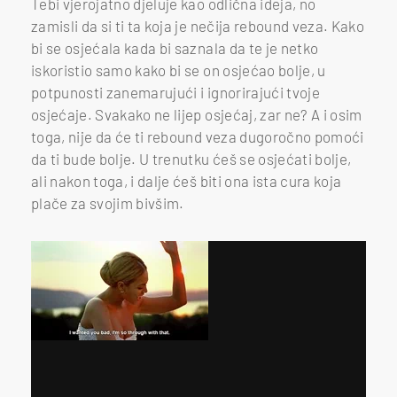
Tebi vjerojatno djeluje kao odlična ideja, no
zamisli da si ti ta koja je nečija rebound veza. Kako
bi se osjećala kada bi saznala da te je netko
iskoristio samo kako bi se on osjećao bolje, u
potpunosti zanemarujući i ignorirajući tvoje
osjećaje. Svakako ne lijep osjećaj, zar ne? A i osim
toga, nije da će ti rebound veza dugoročno pomoći
da ti bude bolje. U trenutku ćeš se osjećati bolje,
ali nakon toga, i dalje ćeš biti ona ista cura koja
plače za svojim bivšim.