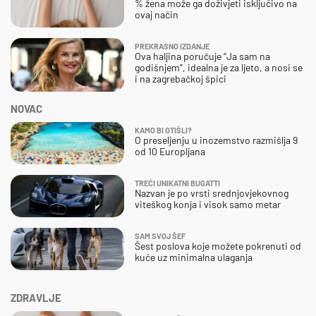
% žena može ga doživjeti isključivo na
ovaj način
PREKRASNO IZDANJE
Ova haljina poručuje “Ja sam na
godišnjem”, idealna je za ljeto, a nosi se
i na zagrebačkoj špici
NOVAC
KAMO BI OTIŠLI?
O preseljenju u inozemstvo razmišlja 9
od 10 Europljana
TREĆI UNIKATNI BUGATTI
Nazvan je po vrsti srednjovjekovnog
viteškog konja i visok samo metar
SAM SVOJ ŠEF
Šest poslova koje možete pokrenuti od
kuće uz minimalna ulaganja
ZDRAVLJE