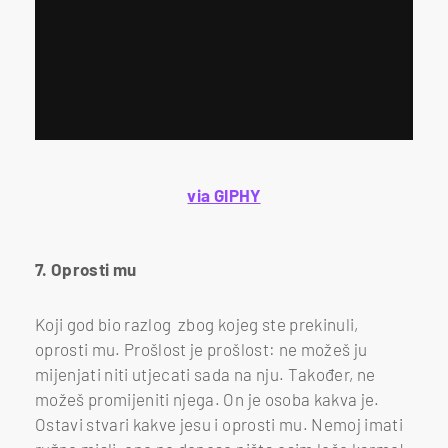
via GIPHY
7. Oprosti mu
Koji god bio razlog zbog kojeg ste prekinuli,
oprosti mu. Prošlost je prošlost: ne možeš ju
mijenjati niti utjecati sada na nju. Također, ne
možeš promijeniti njega. On je osoba kakva je.
Ostavi stvari kakve jesu i oprosti mu. Nemoj imati