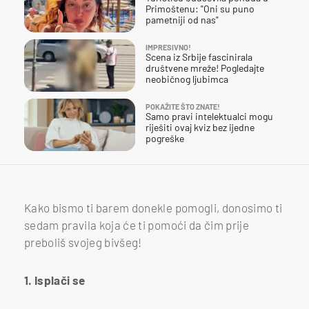
Primoštenu: "Oni su puno
pametniji od nas"
IMPRESIVNO!
Scena iz Srbije fascinirala
društvene mreže! Pogledajte
neobičnog ljubimca
POKAŽITE ŠTO ZNATE!
Samo pravi intelektualci mogu
riješiti ovaj kviz bez ijedne
pogreške
Kako bismo ti barem donekle pomogli, donosimo ti
sedam pravila koja će ti pomoći da čim prije
preboliš svojeg bivšeg!
1. Isplači se