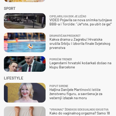
SPORT
CIPELARILI GA DOK JE LEŽAO
VIDEO Pojavila se nova snimka tučnjave
BBB-a i Torcide: "Je*ote, pa ubit će ga!"
DRAMATIČAN PREOKRET
Kakva drama u Zagrebu! Hrvatska
srušila Srbiju i izborila finale Svjetskog
prvenstva
POMOĆNI TRENER
Legendarni hrvatski košarkaš došao na
klupu Barcelone
LIFESTYLE
POPUT SIRENE
Haljina Danijele Martinović ističe
ženstvenu figuru, a savršena je za
večernji izlazak na moru
"VRHUNAC" ŽENSKOG SEKSUALNOG ISKUSTVA
Kako do vaginalnog orgazma? Samo 18