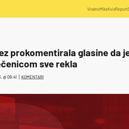
Viralno
Miks
Kviz
Report
 prokomentirala glasine da je 
ečenicom sve rekla
3. @ 09:41
KOMENTARI