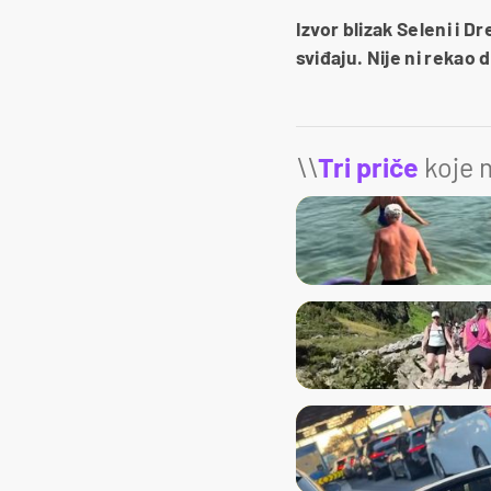
Izvor blizak Seleni i D
sviđaju. Nije ni rekao 
\\
Tri priče
koje m