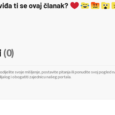
viđa ti se ovaj članak?
i
(0)
odijelite svoje mišljenje, postavite pitanja ili ponudite svoj pogle
jalog i obogatiti zajednicu našeg portala.