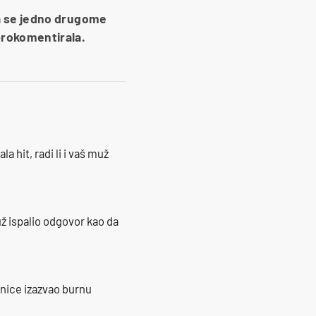
i da se jedno drugome
o prokomentirala.
la hit, radi li i vaš muž
ž ispalio odgovor kao da
ranice izazvao burnu