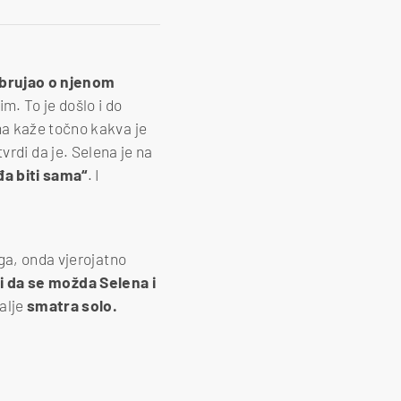
t brujao o njenom
im. To je došlo i do
ma kaže točno kakva je
 tvrdi da je. Selena je na
đa biti sama“
. I
oga, onda vjerojatno
 i da se možda Selena i
alje
smatra solo.