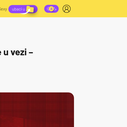
Sexy
u vezi –