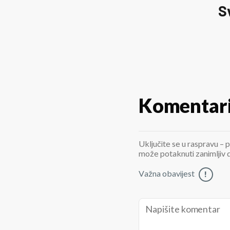
S
Komentar
Uključite se u raspravu – p
može potaknuti zanimljiv di
Važna obavijest
!