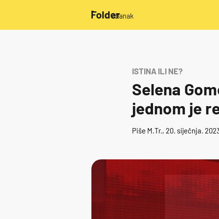
/članak
ISTINA ILI NE?
Selena Gomez
jednom je r
Piše
M.Tr.
, 20. siječnja. 202