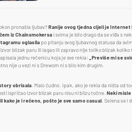
okon pronašla ljubav?
Ranije ovog tjedna cijeli je Interne
ačem iz Chainsmokersa
i svima je bilo drago da se viđa s nek
stagramu oglasila
po pitanju svog ljubavnog statusa da svi
 izvor blizak paru ili lagao ili zapravo nije toliko blizak koliko
pisala jednu rečenicu koja je sve rekla:
„Previše mi se svi
tno nije u vezi ni s Drewom ni s bilo kim drugim.
 story obrisala
. Malo čudno. Ipak, ako je rekla da ništa od t
sti ispričao izvor blizak paru nisu ni blizu točne.
Neki misle
li kako je i rečeno, pošto je sve samo casual
, Selena se i d