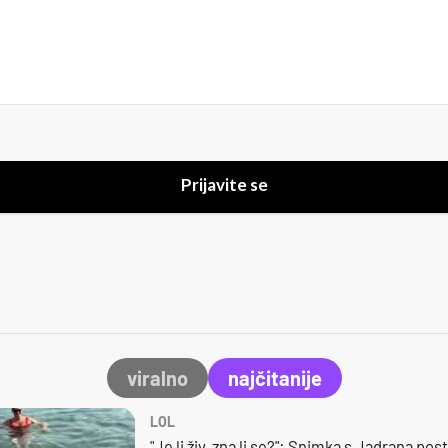
Prijavite se
viralno
najčitanije
LOL
"Je li živ, zna li se?": Snimka s Jadrana posta