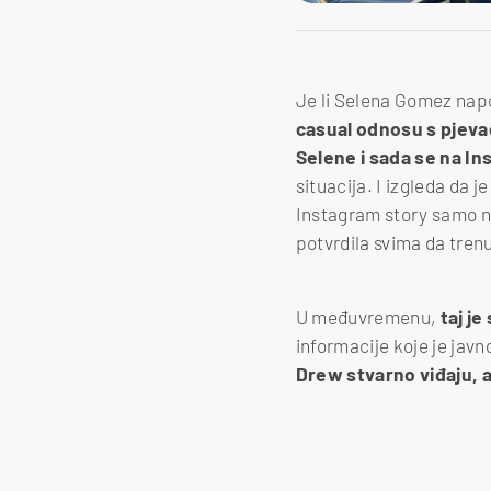
Je li Selena Gomez nap
casual odnosu s pjev
Selene i sada se na In
situacija. I izgleda da je
Instagram story samo na
potvrdila svima da trenu
U međuvremenu,
taj je
informacije koje je javno
Drew stvarno viđaju, a