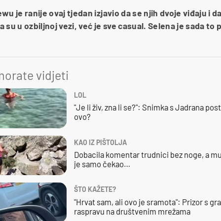
rewu je ranije ovaj tjedan izjavio da se njih dvoje viđaju 
da su u ozbiljnoj vezi, već je sve casual. Selena je sada t
orate vidjeti
LOL
"Je li živ, zna li se?": Snimka s Jadrana posta
ovo?
KAO IZ PIŠTOLJA
Dobacila komentar trudnici bez noge, a mu
je samo čekao…
ŠTO KAŽETE?
"Hrvat sam, ali ovo je sramota": Prizor s g
raspravu na društvenim mrežama