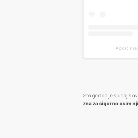
A post sh
Što god da je slučaj s ov
zna za sigurno osim nj