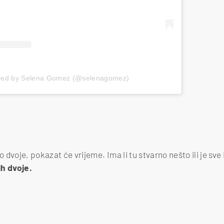
ared by Selena Gomez (@selenagomez)
o dvoje, pokazat će vrijeme. Ima li tu stvarno nešto ili je sv
ih dvoje.