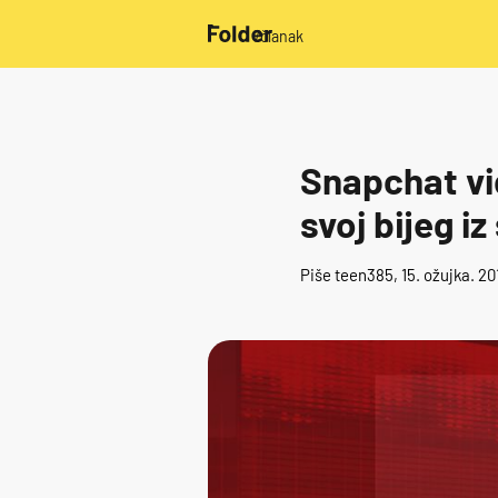
/članak
Snapchat vid
svoj bijeg i
Piše
teen385
, 15. ožujka. 20