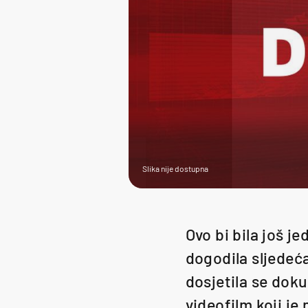
Slika nije dostupna
Ovo bi bila još j
dogodila sljedeć
dosjetila se dok
videofilm koji j