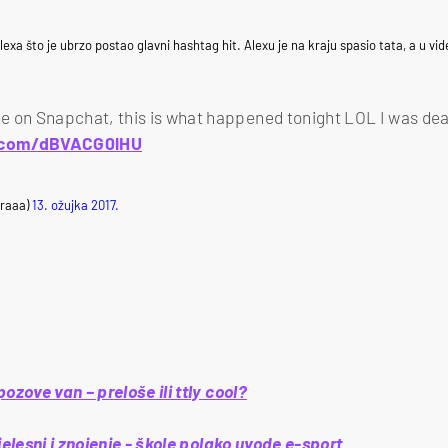
xa što je ubrzo postao glavni hashtag hit. Alexu je na kraju spasio tata, a u vi
me on Snapchat, this is what happened tonight LOL I was de
r.com/dBVACG0lHU
traaa)
13. ožujka 2017.
ozove van – preloše ili ttly cool?
jelesni i znojenje - škole polako uvode e-sport