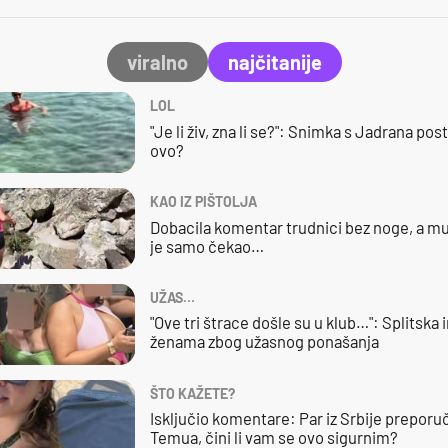
viralno
najčitanije
LOL
"Je li živ, zna li se?": Snimka s Jadrana posta
ovo?
KAO IZ PIŠTOLJA
Dobacila komentar trudnici bez noge, a mu
je samo čekao…
UŽAS…
"Ove tri štrace došle su u klub…": Splitska 
ženama zbog užasnog ponašanja
ŠTO KAŽETE?
Isključio komentare: Par iz Srbije preporuč
Temua, čini li vam se ovo sigurnim?