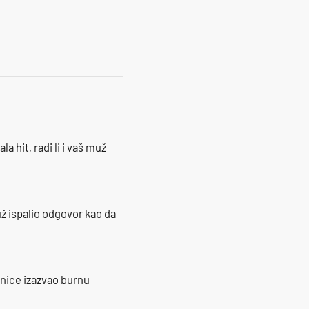
la hit, radi li i vaš muž
ž ispalio odgovor kao da
ranice izazvao burnu