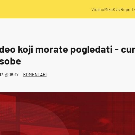
Viralno
Miks
Kviz
Report
eo koji morate pogledati - cur
z sobe
17. @ 16:17
KOMENTARI