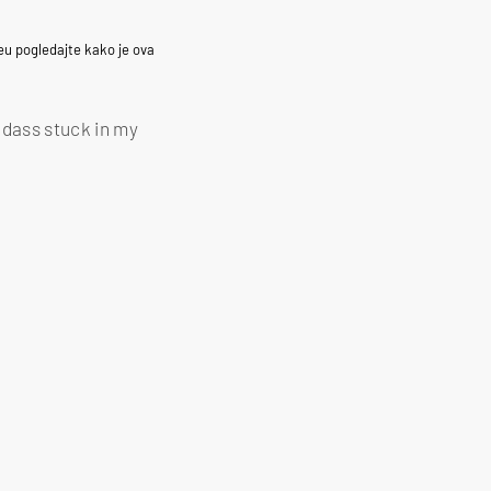
deu pogledajte kako je ova
adass stuck in my