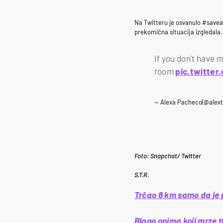
Na Twitteru je osvanulo #saveale
prekomična situacija izgledala.
If you don't have 
room
pic.twitte
— Alexa Pacheco(@alex
Foto: Snapchat/ Twitter
S.T.R.
Trčao 8 km samo da je p
Blago onima koji mrze t