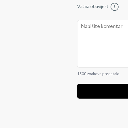
Važna obavijest
!
1500 znakova preostalo