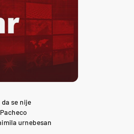
 da se nije
a Pacheco
nimila urnebesan