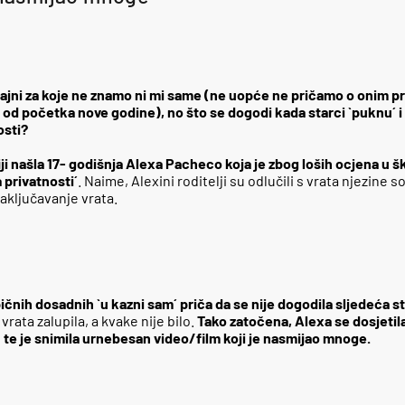
tajni za koje ne znamo ni mi same (ne uopće ne pričamo o onim p
 od početka nove godine), no što se dogodi kada starci `puknu´ i
osti?
iji našla 17- godišnja Alexa Pacheco koja je zbog loših ocjena u ško
 privatnosti´
. Naime, Alexini roditelji su odlučili s vrata njezine s
aključavanje vrata.
ipičnih dosadnih `u kazni sam´ priča da se nije dogodila sljedeća s
 vrata zalupila, a kvake nije bilo.
Tako zatočena, Alexa se dosjetil
te je snimila urnebesan video/film koji je nasmijao mnoge.