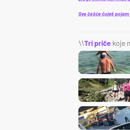
Sve češće čuješ pojam f
\\
Tri priče
koje m