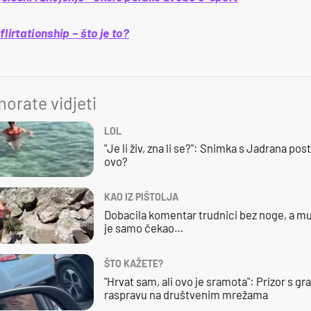
lirtationship – što je to?
orate vidjeti
LOL
"Je li živ, zna li se?": Snimka s Jadrana posta
ovo?
KAO IZ PIŠTOLJA
Dobacila komentar trudnici bez noge, a mu
je samo čekao…
ŠTO KAŽETE?
"Hrvat sam, ali ovo je sramota": Prizor s g
raspravu na društvenim mrežama