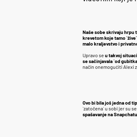
Naše sobe skrivaju hrpu 
krevetom koje tamo `žive´
malo kraljevstvo i privatn
Upravo se
u takvoj situac
se sačinjavala `od gubitka
način onemogućiti Alexi z
Ovo bi bila još jedna od t
`zatočena´ u sobi jer su se
spašavanje na Snapchatu 