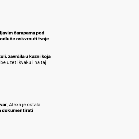
rljavim čarapama pod
 odluče oskvrnuti tvoje
li, završila u kazni koja
obe uzeti kvaku i na taj
tvar
. Alexa je ostala
a dokumentirati