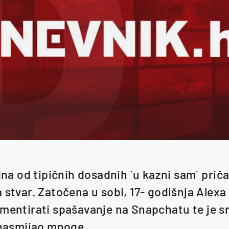
edna od tipičnih dosadnih `u kazni sam´ priča
a stvar. Zatočena u sobi, 17- godišnja Alex
umentirati spašavanje na Snapchatu te je s
e nasmijao mnoge