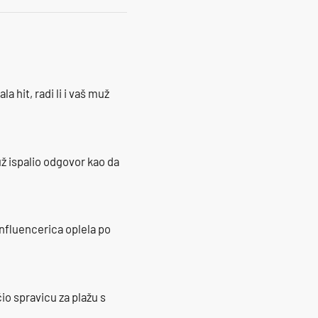
la hit, radi li i vaš muž
ž ispalio odgovor kao da
influencerica oplela po
io spravicu za plažu s