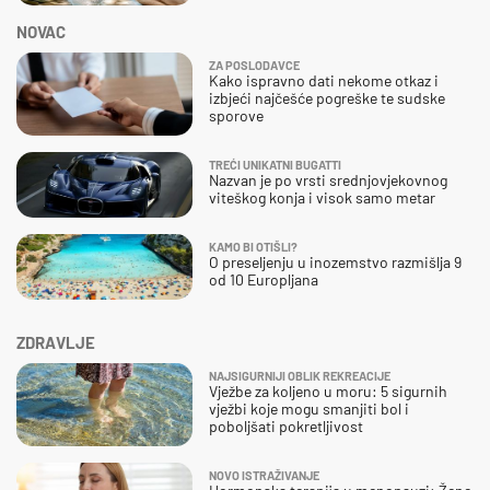
NOVAC
ZA POSLODAVCE
Kako ispravno dati nekome otkaz i
izbjeći najčešće pogreške te sudske
sporove
TREĆI UNIKATNI BUGATTI
Nazvan je po vrsti srednjovjekovnog
viteškog konja i visok samo metar
KAMO BI OTIŠLI?
O preseljenju u inozemstvo razmišlja 9
od 10 Europljana
ZDRAVLJE
NAJSIGURNIJI OBLIK REKREACIJE
Vježbe za koljeno u moru: 5 sigurnih
vježbi koje mogu smanjiti bol i
poboljšati pokretljivost
NOVO ISTRAŽIVANJE