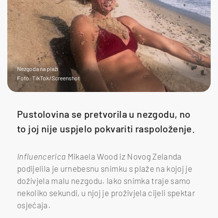
Nezgoda na plaži
Foto: TikTok/Screenshot
Pustolovina se pretvorila u nezgodu, no
to joj nije uspjelo pokvariti raspoloženje.
Influencerica
Mikaela Wood iz Novog Zelanda
podijelila je urnebesnu snimku s plaže na kojoj je
doživjela malu nezgodu. Iako snimka traje samo
nekoliko sekundi, u njoj je proživjela cijeli spektar
osjećaja.