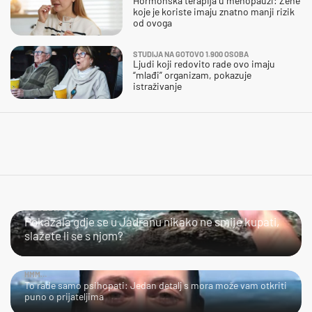
Hormonska terapija u menopauzi: Žene
koje je koriste imaju znatno manji rizik
od ovoga
STUDIJA NA GOTOVO 1.900 OSOBA
Ljudi koji redovito rade ovo imaju
“mlađi” organizam, pokazuje
istraživanje
SLIJEDITE LI OVU PREPORUKU?
Pokazala gdje se u Jadranu nikako ne smije kupati,
slažete li se s njom?
HMM…
To rade samo psihopati: Jedan detalj s mora može vam otkriti
puno o prijateljima