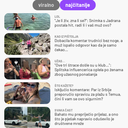
viralno
najčitanije
LOL
"Je li živ, zna li se?": Snimka s Jadrana
postala hit, radi li i vaš muž ovo?
KAO IZ PIŠTOLJA
Dobacila komentar trudnici bez noge, a
muž ispalio odgovor kao da je samo
čekao…
UŽAS…
"Ove tri štrace došle su u klub…":
Splitska influencerica oplela po ženama
zbog užasnog ponašanja
ŠTO KAŽETE?
Isključio komentare: Par iz Srbije
preporučio spravicu za plažu s Temua,
čini li vam se ovo sigurnim?
SVAKA ČAST
Bahato mu prepriječio prijelaz, a ono
što je pješak napravio oduševilo je
društvene mreže