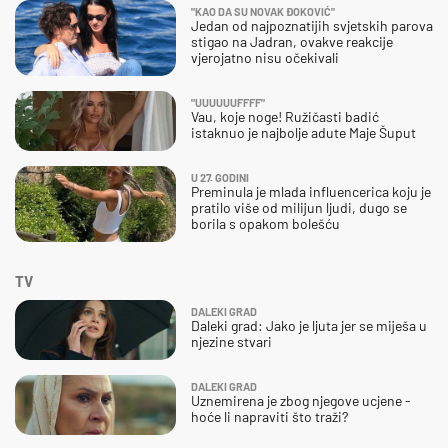
"KAO DA SU NOVAK ĐOKOVIĆ"
Jedan od najpoznatijih svjetskih parova
stigao na Jadran, ovakve reakcije
vjerojatno nisu očekivali
"UUUUUUFFFF"
Vau, koje noge! Ružičasti badić
istaknuo je najbolje adute Maje Šuput
U 27. GODINI
Preminula je mlada influencerica koju je
pratilo više od milijun ljudi, dugo se
borila s opakom bolešću
TV
DALEKI GRAD
Daleki grad: Jako je ljuta jer se miješa u
njezine stvari
DALEKI GRAD
Uznemirena je zbog njegove ucjene -
hoće li napraviti što traži?