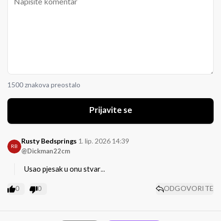
1500 znakova preostalo
Prijavite se
Rusty Bedsprings
1. lip. 2026 14:39
RB
@Dickman22cm
Usao pjesak u onu stvar...
0
0
ODGOVORITE