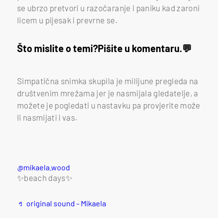
se ubrzo pretvori u razočaranje i paniku kad zaroni
licem u pijesak i prevrne se.
Što mislite o temi?
Pišite u komentaru.
Simpatična snimka skupila je milijune pregleda na
društvenim mrežama jer je nasmijala gledatelje, a
možete je pogledati u nastavku pa provjerite može
li nasmijati i vas.
@mikaela.wood
✨beach days✨
♬ original sound - Mikaela