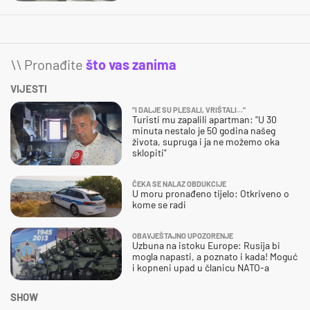
\\ Pronađite
što vas zanima
VIJESTI
"I DALJE SU PLESALI, VRIŠTALI..."
Turisti mu zapalili apartman: "U 30
minuta nestalo je 50 godina našeg
života, supruga i ja ne možemo oka
sklopiti"
ČEKA SE NALAZ OBDUKCIJE
U moru pronađeno tijelo: Otkriveno o
kome se radi
OBAVJEŠTAJNO UPOZORENJE
Uzbuna na istoku Europe: Rusija bi
mogla napasti, a poznato i kada! Moguć
i kopneni upad u članicu NATO-a
SHOW