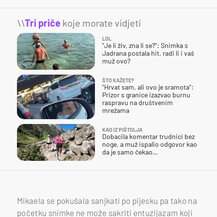
\\
Tri priče
koje morate vidjeti
LOL
"Je li živ, zna li se?": Snimka s
Jadrana postala hit, radi li i vaš
muž ovo?
ŠTO KAŽETE?
"Hrvat sam, ali ovo je sramota":
Prizor s granice izazvao burnu
raspravu na društvenim
mrežama
KAO IZ PIŠTOLJA
Dobacila komentar trudnici bez
noge, a muž ispalio odgovor kao
da je samo čekao…
Mikaela se pokušala sanjkati po pijesku pa tako na
početku snimke ne može sakriti entuzijazam koji