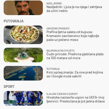
NASLJEDNIK
Nasljednik: Ljuta je na njega i zahtjeva
da učini nešto
PUTOVANJA
OBVEZNO PROBATI!
Prefina ljetna salata od kupusa:
Kremasto savršenstvo koje najbolje
paše uz pečeno meso
NAJMANJA NA SVIJETU
Čudo prirode: Predivna pješčana plaža
na 100 metara od mora
15 PITANJA
Kviz općeg znanja: Za one pred kojima
se i Google može sakriti
SPORT
SJAJAN TJEDAN U EUROPI
Hrvatska nastavila uspon na UEFA-inoj
ljestvici: Preskočena je još jedna država