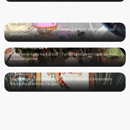
ZAMJERATE LI JOJ?
"Koja kuja…": Snašla se na hrvatskoj granici, ali gledatelji su
podijeljeni
JAO…
"Okupljanje kulta na Korčuli": Turistica objavom izazvala buru
u komentarima
ULJEPŠAO IH JE
Uređuje granice država, a ono što je napravio s Hrvatskom
mnogima diže kosu na glavi