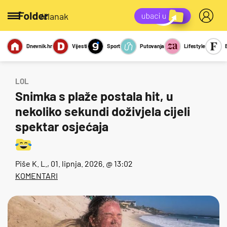
/članak
Dnevnik.hr
Vijesti
Sport
Putovanja
Lifestyle
Viralno
Miks
Kviz
Report
Sexy
LOL
Snimka s plaže postala hit, u
nekoliko sekundi doživjela cijeli
spektar osjećaja
Piše
K. L.
, 01. lipnja. 2026. @ 13:02
KOMENTARI