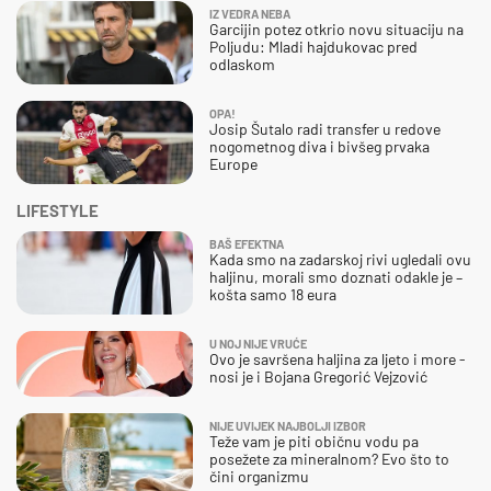
IZ VEDRA NEBA
Garcijin potez otkrio novu situaciju na
Poljudu: Mladi hajdukovac pred
odlaskom
OPA!
Josip Šutalo radi transfer u redove
nogometnog diva i bivšeg prvaka
Europe
LIFESTYLE
BAŠ EFEKTNA
Kada smo na zadarskoj rivi ugledali ovu
haljinu, morali smo doznati odakle je –
košta samo 18 eura
U NOJ NIJE VRUĆE
Ovo je savršena haljina za ljeto i more -
nosi je i Bojana Gregorić Vejzović
NIJE UVIJEK NAJBOLJI IZBOR
Teže vam je piti običnu vodu pa
posežete za mineralnom? Evo što to
čini organizmu