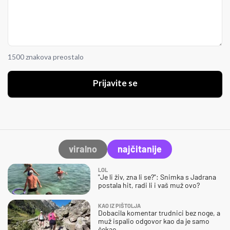
1500 znakova preostalo
Prijavite se
viralno
najčitanije
LOL
"Je li živ, zna li se?": Snimka s Jadrana
postala hit, radi li i vaš muž ovo?
KAO IZ PIŠTOLJA
Dobacila komentar trudnici bez noge, a
muž ispalio odgovor kao da je samo
čekao…