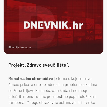
Slika nije dostupna
Projekt „Zdravo sveučilište“.
Menstrualno siromaštvo
je tema o kojoj se sve
češće priča, a ono se odnosi na probleme s kojima
se žene i djevojke suočavaju kada si ne mogu
priuštiti menstrualne potrepštine poput uložaka i
tampona. Mnoge obrazovne ustanove, ali i tvrtke