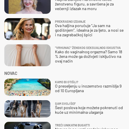
ženstvenu figuru, a savršena je za
večernji izlazak na moru
PREKRASNO IZDANJE
Ova haljina poručuje “Ja sam na
godišnjem”, idealna je za ljeto, a nosi se
i na zagrebačkoj špici
"VRHUNAC" ŽENSKOG SEKSUALNOG ISKUSTVA
Kako do vaginalnog orgazma? Samo 18
% žena može ga doživjeti isključivo na
ovaj način
NOVAC
KAMO BI OTIŠLI?
O preseljenju u inozemstvo razmišlja 9
od 10 Europljana
SAM SVOJ ŠEF
Šest poslova koje možete pokrenuti od
kuće uz minimalna ulaganja
TREĆI UNIKATNI BUGATTI