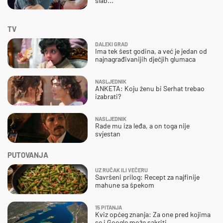
slab..."
TV
DALEKI GRAD
Ima tek šest godina, a već je jedan od
najnagrađivanijih dječjih glumaca
NASLJEDNIK
ANKETA: Koju ženu bi Serhat trebao
izabrati?
NASLJEDNIK
Rade mu iza leđa, a on toga nije
svjestan
PUTOVANJA
UZ RUČAK ILI VEČERU
Savršeni prilog: Recept za najfinije
mahune sa špekom
15 PITANJA
Kviz općeg znanja: Za one pred kojima
se i Google može sakriti