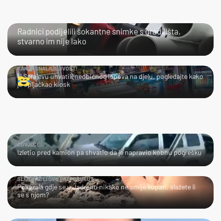
NIJE IM LAKO
Radnici podijelili šokantne snimke s gradilišta,
stvarno im nije lako
KAKVA SNALAŽLJIVOST!
U Sarajevu uhvatili neobičnog lopova na djelu, pogledajte kako
je opljačkao kiosk
ČOVJEČE...
Izletio pred kamion pa shvatio da je napravio kobnu pogrešku
SLIJEDITE LI OVU PREPORUKU?
Pokazala gdje se u Jadranu nikako ne smije kupati, slažete li
se s njom?