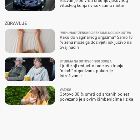
Nazvan je po vrsti srednjovjekovnog
viteškog konja i visok samo metar
ZDRAVLJE
"VRHUNAC" ŽENSKOG SEKSUALNOG ISKUSTVA
Kako do vaginalnog orgazma? Samo 18
% žena može ga doživjeti isključivo na
ovaj način
STUDIJA NA GOTOVO 1.900 OSOBA
Ljudi koji redovito rade ovo imaju
“mlađi” organizam, pokazuje
istraživanje
VAŽNO!
Gotovo 90 % smrti od srčanih bolesti
povezano je s ovim čimbenicima rizika