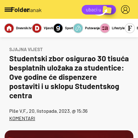
/članak
Dnevnik.hr
Vijesti
Sport
Putovanja
Lifestyle
Viralno
Miks
Kviz
Report
Sexy
SJAJNA VIJEST
Studentski zbor osigurao 30 tisuća
besplatnih uložaka za studentice:
Ove godine će dispenzere
postaviti i u sklopu Studentskog
centra
Piše
V.F.
, 20. listopada. 2023. @ 15:36
KOMENTARI