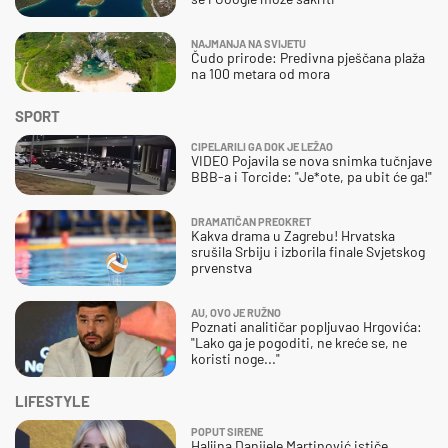
NAJMANJA NA SVIJETU
Čudo prirode: Predivna pješčana plaža
na 100 metara od mora
SPORT
CIPELARILI GA DOK JE LEŽAO
VIDEO Pojavila se nova snimka tučnjave
BBB-a i Torcide: "Je*ote, pa ubit će ga!"
DRAMATIČAN PREOKRET
Kakva drama u Zagrebu! Hrvatska
srušila Srbiju i izborila finale Svjetskog
prvenstva
AU, OVO JE RUŽNO
Poznati analitičar popljuvao Hrgovića:
"Lako ga je pogoditi, ne kreće se, ne
koristi noge..."
LIFESTYLE
POPUT SIRENE
Haljina Danijele Martinović ističe