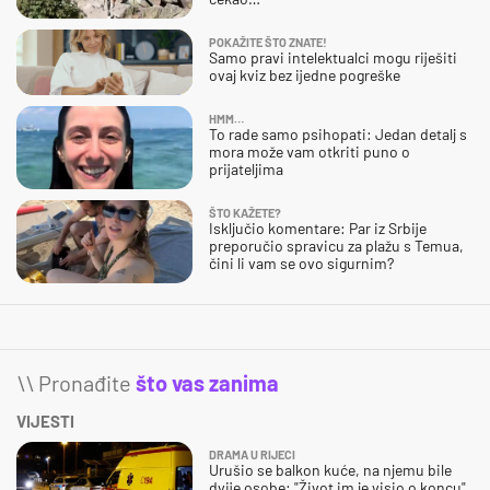
POKAŽITE ŠTO ZNATE!
Samo pravi intelektualci mogu riješiti
ovaj kviz bez ijedne pogreške
HMM…
To rade samo psihopati: Jedan detalj s
mora može vam otkriti puno o
prijateljima
ŠTO KAŽETE?
Isključio komentare: Par iz Srbije
preporučio spravicu za plažu s Temua,
čini li vam se ovo sigurnim?
\\ Pronađite
što vas zanima
VIJESTI
DRAMA U RIJECI
Urušio se balkon kuće, na njemu bile
dvije osobe: "Život im je visio o koncu"