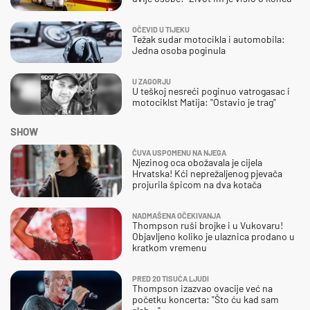
OČEVID U TIJEKU
Težak sudar motocikla i automobila:
Jedna osoba poginula
U ZAGORJU
U teškoj nesreći poginuo vatrogasac i
motociklst Matija: "Ostavio je trag"
SHOW
ČUVA USPOMENU NA NJEGA
Njezinog oca obožavala je cijela
Hrvatska! Kći neprežaljenog pjevača
projurila špicom na dva kotača
NADMAŠENA OČEKIVANJA
Thompson ruši brojke i u Vukovaru!
Objavljeno koliko je ulaznica prodano u
kratkom vremenu
PRED 20 TISUĆA LJUDI
Thompson izazvao ovacije već na
početku koncerta: "Što ću kad sam