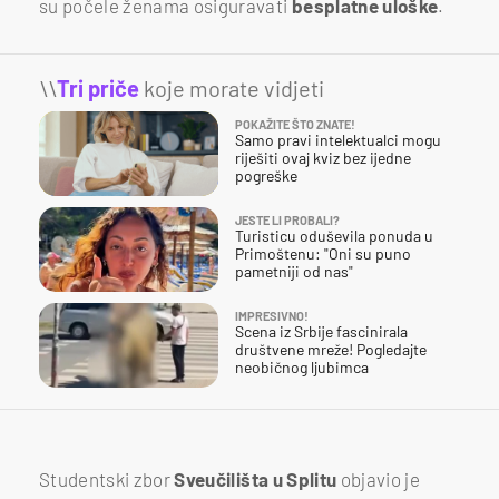
su počele ženama osiguravati
besplatne uloške
.
\\
Tri priče
koje morate vidjeti
POKAŽITE ŠTO ZNATE!
Samo pravi intelektualci mogu
riješiti ovaj kviz bez ijedne
pogreške
JESTE LI PROBALI?
Turisticu oduševila ponuda u
Primoštenu: "Oni su puno
pametniji od nas"
IMPRESIVNO!
Scena iz Srbije fascinirala
društvene mreže! Pogledajte
neobičnog ljubimca
Studentski zbor
Sveučilišta u Splitu
objavio je