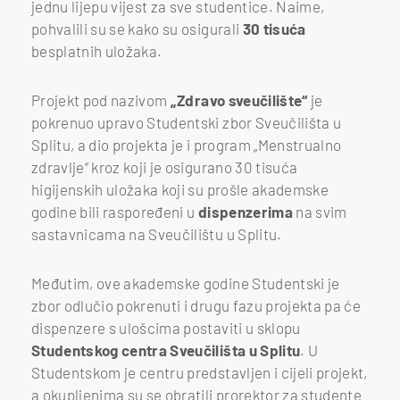
jednu lijepu vijest za sve studentice. Naime,
pohvalili su se kako su osigurali
30 tisuća
besplatnih uložaka.
Projekt pod nazivom
„Zdravo sveučilište“
je
pokrenuo upravo Studentski zbor Sveučilišta u
Splitu, a dio projekta je i program „Menstrualno
zdravlje“ kroz koji je osigurano 30 tisuća
higijenskih uložaka koji su prošle akademske
godine bili raspoređeni u
dispenzerima
na svim
sastavnicama na Sveučilištu u Splitu.
Međutim, ove akademske godine Studentski je
zbor odlučio pokrenuti i drugu fazu projekta pa će
dispenzere s ulošcima postaviti u sklopu
Studentskog centra Sveučilišta u Splitu
. U
Studentskom je centru predstavljen i cijeli projekt,
a okupljenima su se obratili prorektor za studente