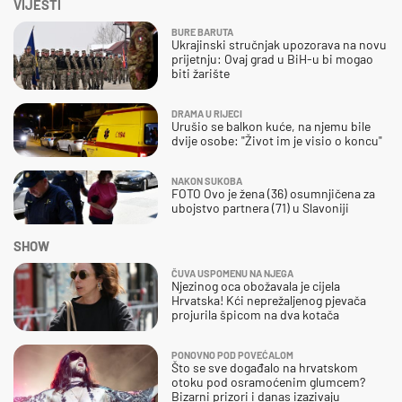
VIJESTI
BURE BARUTA
Ukrajinski stručnjak upozorava na novu
prijetnju: Ovaj grad u BiH-u bi mogao
biti žarište
DRAMA U RIJECI
Urušio se balkon kuće, na njemu bile
dvije osobe: "Život im je visio o koncu"
NAKON SUKOBA
FOTO Ovo je žena (36) osumnjičena za
ubojstvo partnera (71) u Slavoniji
SHOW
ČUVA USPOMENU NA NJEGA
Njezinog oca obožavala je cijela
Hrvatska! Kći neprežaljenog pjevača
projurila špicom na dva kotača
PONOVNO POD POVEĆALOM
Što se sve događalo na hrvatskom
otoku pod osramoćenim glumcem?
Bizarni prizori i danas izazivaju