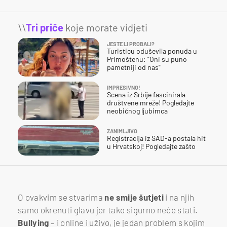
\\
Tri priče
koje morate vidjeti
JESTE LI PROBALI?
Turisticu oduševila ponuda u
Primoštenu: "Oni su puno
pametniji od nas"
IMPRESIVNO!
Scena iz Srbije fascinirala
društvene mreže! Pogledajte
neobičnog ljubimca
ZANIMLJIVO
Registracija iz SAD-a postala hit
u Hrvatskoj! Pogledajte zašto
O ovakvim se stvarima
ne smije šutjeti
i na njih
samo okrenuti glavu jer tako sigurno neće stati.
Bullying
– i online i uživo, je jedan problem s kojim