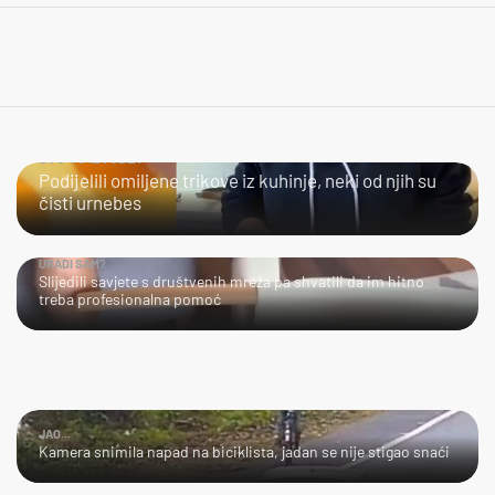
ŠTO TO IZVODE?
Podijelili omiljene trikove iz kuhinje, neki od njih su
čisti urnebes
URADI SAM?
Slijedili savjete s društvenih mreža pa shvatili da im hitno
treba profesionalna pomoć
JAO...
Kamera snimila napad na biciklista, jadan se nije stigao snaći