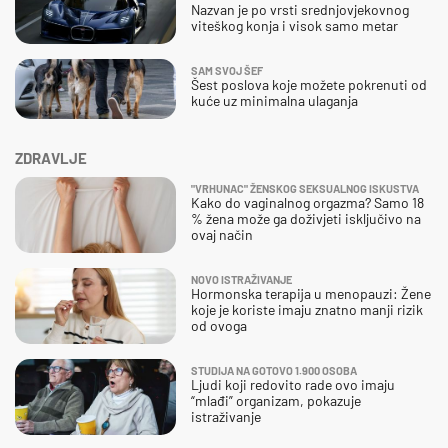
Nazvan je po vrsti srednjovjekovnog
viteškog konja i visok samo metar
SAM SVOJ ŠEF
Šest poslova koje možete pokrenuti od
kuće uz minimalna ulaganja
ZDRAVLJE
"VRHUNAC" ŽENSKOG SEKSUALNOG ISKUSTVA
Kako do vaginalnog orgazma? Samo 18
% žena može ga doživjeti isključivo na
ovaj način
NOVO ISTRAŽIVANJE
Hormonska terapija u menopauzi: Žene
koje je koriste imaju znatno manji rizik
od ovoga
STUDIJA NA GOTOVO 1.900 OSOBA
Ljudi koji redovito rade ovo imaju
“mlađi” organizam, pokazuje
istraživanje