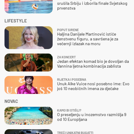
srušila Srbiju i izborila finale Svjetskog
prvenstva
LIFESTYLE
POPUT SIRENE
Haljina Danijele Martinović ističe
ženstvenu figuru, a savršena je za
večernji izlazak na moru
ZA KONCERT
Jedan efektan komad bio je dovoljan da
Vannina ljetna kombinacija zablista
RIJETKA I POSEBNA
Unuk Alke Vuice nosi posebno ime: Evo
još 10 neobičnih imena za dječake
NOVAC
KAMO BI OTIŠLI?
O preseljenju u inozemstvo razmišlja 9
od 10 Europljana
TREĆI UNIKATNI BUGATTI