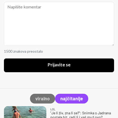
1500 znakova preostalo
Prijavite se
viralno
najčitanije
LOL
"Je li živ, zna li se?": Snimka s Jadrana
postala hit, radi li i vaš muž ovo?