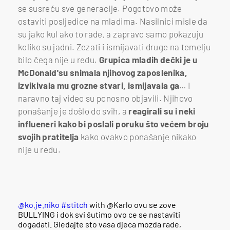
se susreću sve generacije. Pogotovo može
ostaviti posljedice na mladima. Nasilnici misle da
su jako kul ako to rade, a zapravo samo pokazuju
koliko su jadni. Zezati i ismijavati druge na temelju
bilo čega nije u redu.
Grupica mladih dečki je u
McDonald'su snimala njihovog zaposlenika,
izvikivala mu grozne stvari, ismijavala ga
… I
naravno taj video su ponosno objavili. Njihovo
ponašanje je došlo do svih, a
reagirali su i neki
influeneri kako bi poslali poruku što većem broju
svojih pratitelja
kako ovakvo ponašanje nikako
nije u redu.
@ko.je.niko
#stitch
with @Karlo ovu se zove
BULLYING i dok svi šutimo ovo ce se nastaviti
dogadati. Gledajte sto vasa djeca mozda rade,