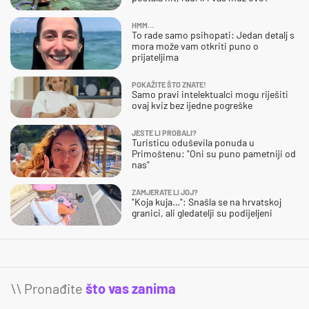
HMM…
To rade samo psihopati: Jedan detalj s
mora može vam otkriti puno o
prijateljima
POKAŽITE ŠTO ZNATE!
Samo pravi intelektualci mogu riješiti
ovaj kviz bez ijedne pogreške
JESTE LI PROBALI?
Turisticu oduševila ponuda u
Primoštenu: "Oni su puno pametniji od
nas"
ZAMJERATE LI JOJ?
"Koja kuja…": Snašla se na hrvatskoj
granici, ali gledatelji su podijeljeni
\\ Pronađite
što vas zanima