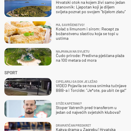
Hrvatski otok na kojem živi samo jedan
stanovnik: Ljepotan koji je diljem
svijeta poznat po svojem "bijelom zlatu"
MA, SAVRŠENSTVO!
Kolač s limunom i sirom: Recept za
božanstvenu slasticu koja se topi u
ustima
NAJMANJA NA SVIJETU
Čudo prirode: Predivna pješčana plaža
na 100 metara od mora
SPORT
CIPELARILI GA DOK JE LEŽAO
VIDEO Pojavila se nova snimka tučnjave
BBB-a i Torcide: "Je*ote, pa ubit će ga!"
STIŽE KAPETANU?
Stoper Vatrenih pred transferom u
jedan od najvećih svjetskih klubova?
DRAMATIČAN PREOKRET
Kakva drama u Zagrebu! Hrvatska