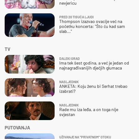
nevjericu
PRED 20 TISUĆA LJUDI
Thompson izazvao ovacije već na
početku koncerta: "Što ću kad sam
slab..."
TV
DALEKI GRAD
Ima tek šest godina, a već je jedan od
najnagrađivanijih dječjih glumaca
NASLJEDNIK
ANKETA: Koju ženu bi Serhat trebao
izabrati?
NASLJEDNIK
Rade mu iza leđa, a on toga nije
svjestan
PUTOVANJA
UŽIVANJE NA "PRIVATNOM" OTOKU