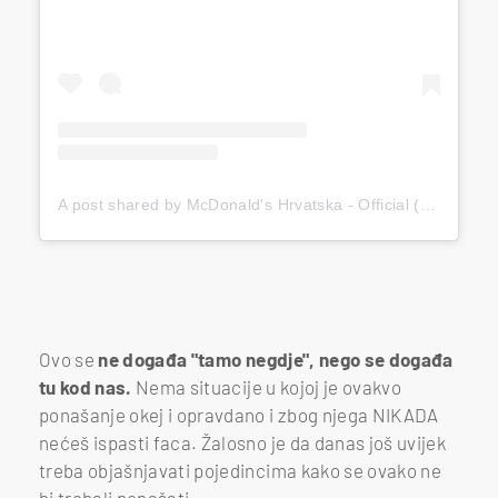
A post shared by McDonald's Hrvatska - Official (@mcdonaldshrvatska)
Ovo se
ne događa "tamo negdje", nego se događa
tu kod nas.
Nema situacije u kojoj je ovakvo
ponašanje okej i opravdano i zbog njega NIKADA
nećeš ispasti faca. Žalosno je da danas još uvijek
treba objašnjavati pojedincima kako se ovako ne