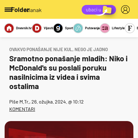
/članak
Dnevnik.hr
Vijesti
Sport
Putovanja
Lifestyle
Viralno
Miks
Kviz
Report
Sexy
OVAKVO PONAŠANJE NIJE KUL, NEGO JE JADNO
Sramotno ponašanje mladih: Niko i
McDonald's su poslali poruku
nasilnicima iz videa i svima
ostalima
Piše
M.Tr.
, 26. ožujka. 2024. @ 10:12
KOMENTARI