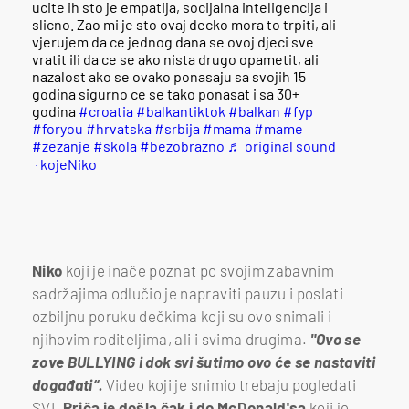
ucite ih sto je empatija, socijalna inteligencija i
slicno. Zao mi je sto ovaj decko mora to trpiti, ali
vjerujem da ce jednog dana se ovoj djeci sve
vratit ili da ce se ako nista drugo opametit, ali
nazalost ako se ovako ponasaju sa svojih 15
godina sigurno ce se tako ponasat i sa 30+
godina
#croatia
#balkantiktok
#balkan
#fyp
#foryou
#hrvatska
#srbija
#mama
#mame
#zezanje
#skola
#bezobrazno
♬ original sound
- kojeNiko
Niko
koji je inače poznat po svojim zabavnim
sadržajima odlučio je napraviti pauzu i poslati
ozbiljnu poruku dečkima koji su ovo snimali i
njihovim roditeljima, ali i svima drugima.
"Ovo se
zove BULLYING i dok svi šutimo ovo će se nastaviti
događati“.
Video koji je snimio trebaju pogledati
SVI.
Priča je došla čak i do McDonald'sa
koji je