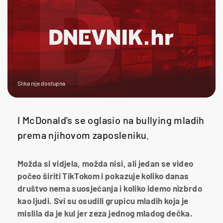
Slika nije dostupna
I McDonald's se oglasio na bullying mladih
prema njihovom zaposleniku.
Možda si vidjela, možda nisi, ali jedan se video
počeo širiti TikTokom i pokazuje koliko danas
društvo nema suosjećanja i koliko idemo nizbrdo
kao ljudi. Svi su osudili grupicu mladih koja je
mislila da je kul jer zeza jednog mladog dečka.