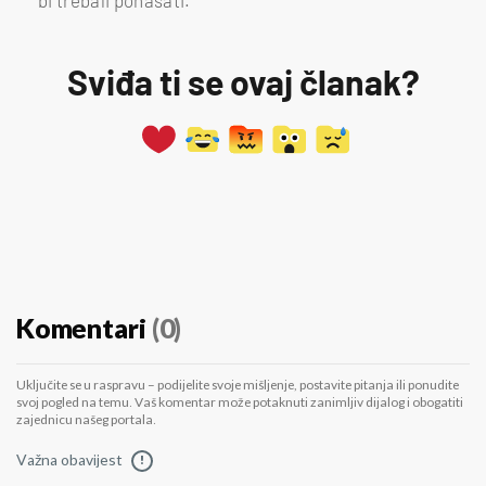
bi trebali ponašati.
Sviđa ti se ovaj članak?
Komentari
(0)
Uključite se u raspravu – podijelite svoje mišljenje, postavite pitanja ili ponudite
svoj pogled na temu. Vaš komentar može potaknuti zanimljiv dijalog i obogatiti
zajednicu našeg portala.
Važna obavijest
!