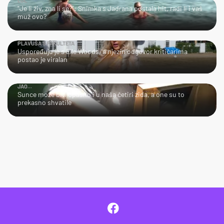
LOL
"Je li živ, zna li se?": Snimka s Jadrana postala hit, radi li i vaš
muž ovo?
PLAVUŠA S FAKULTETA
Uspoređuju je s Elle Woods, a njezin odgovor kritičarima
postao je viralan
JAO...
Sunce može biti opasno i u naša četiri zida, a one su to
prekasno shvatile