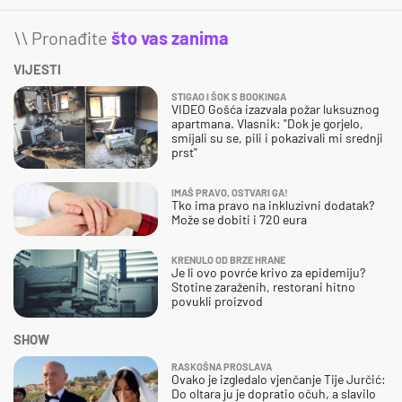
\\ Pronađite
što vas zanima
VIJESTI
STIGAO I ŠOK S BOOKINGA
VIDEO Gošća izazvala požar luksuznog
apartmana. Vlasnik: "Dok je gorjelo,
smijali su se, pili i pokazivali mi srednji
prst"
IMAŠ PRAVO, OSTVARI GA!
Tko ima pravo na inkluzivni dodatak?
Može se dobiti i 720 eura
KRENULO OD BRZE HRANE
Je li ovo povrće krivo za epidemiju?
Stotine zaraženih, restorani hitno
povukli proizvod
SHOW
RASKOŠNA PROSLAVA
Ovako je izgledalo vjenčanje Tije Jurčić:
Do oltara ju je dopratio očuh, a slavilo