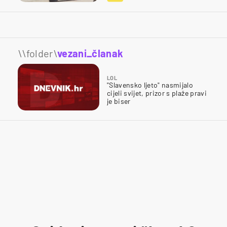
\\folder\
vezani_članak
LOL
"Slavensko ljeto" nasmijalo
cijeli svijet, prizor s plaže pravi
je biser