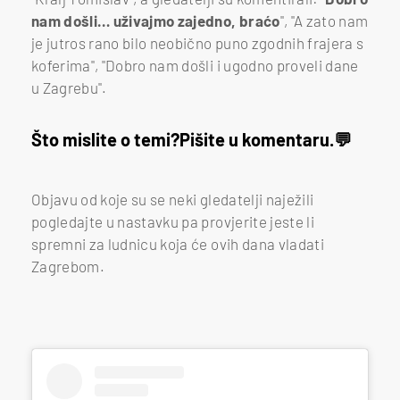
nam došli… uživajmo zajedno, braćo
", "A zato nam
je jutros rano bilo neobično puno zgodnih frajera s
koferima", "Dobro nam došli i ugodno proveli dane
u Zagrebu".
Što mislite o temi?
Pišite u komentaru.
Objavu od koje su se neki gledatelji naježili
pogledajte u nastavku pa provjerite jeste li
spremni za ludnicu koja će ovih dana vladati
Zagrebom.