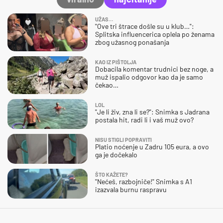
UŽAS…
"Ove tri štrace došle su u klub…":
Splitska influencerica oplela po ženama
zbog užasnog ponašanja
KAO IZ PIŠTOLJA
Dobacila komentar trudnici bez noge, a
muž ispalio odgovor kao da je samo
čekao…
LOL
"Je li živ, zna li se?": Snimka s Jadrana
postala hit, radi li i vaš muž ovo?
NISU STIGLI POPRAVITI
Platio noćenje u Zadru 105 eura, a ovo
ga je dočekalo
ŠTO KAŽETE?
"Nećeš, razbojniče!" Snimka s A1
izazvala burnu raspravu