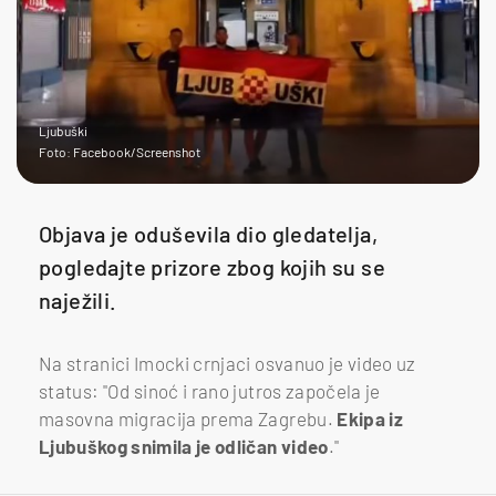
Ljubuški
Foto: Facebook/Screenshot
Objava je oduševila dio gledatelja,
pogledajte prizore zbog kojih su se
naježili.
Na stranici Imocki crnjaci osvanuo je video uz
status: "Od sinoć i rano jutros započela je
masovna migracija prema Zagrebu.
Ekipa iz
Ljubuškog snimila je odličan video
."