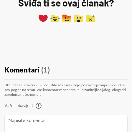
Sviđa ti se ovaj članak?
Komentari
(1)
Uključite se u raspravu – podijelite svoje mišljenje, postavite pitanja ili ponudite
svoj pogled na temu. Vaš komentar može potaknuti zanimljiv dijalog i obogatiti
zajednicu našeg portala.
Važna obavijest
!