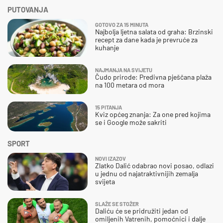
PUTOVANJA
GOTOVO ZA 15 MINUTA
Najbolja ljetna salata od graha: Brzinski
recept za dane kada je prevruće za
kuhanje
NAJMANJA NA SVIJETU
Čudo prirode: Predivna pješčana plaža
na 100 metara od mora
15 PITANJA
Kviz općeg znanja: Za one pred kojima
se i Google može sakriti
SPORT
NOVI IZAZOV
Zlatko Dalić odabrao novi posao, odlazi
u jednu od najatraktivnijih zemalja
svijeta
SLAŽE SE STOŽER
Daliću će se pridružiti jedan od
omiljenih Vatrenih, pomoćnici i dalje