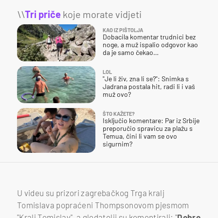
\\
Tri priče
koje morate vidjeti
KAO IZ PIŠTOLJA
Dobacila komentar trudnici bez
noge, a muž ispalio odgovor kao
da je samo čekao…
LOL
"Je li živ, zna li se?": Snimka s
Jadrana postala hit, radi li i vaš
muž ovo?
ŠTO KAŽETE?
Isključio komentare: Par iz Srbije
preporučio spravicu za plažu s
Temua, čini li vam se ovo
sigurnim?
U videu su prizori zagrebačkog Trga kralj
Tomislava popraćeni Thompsonovom pjesmom
"Kralj Tomislav", a gledatelji su komentirali: "
Dobro