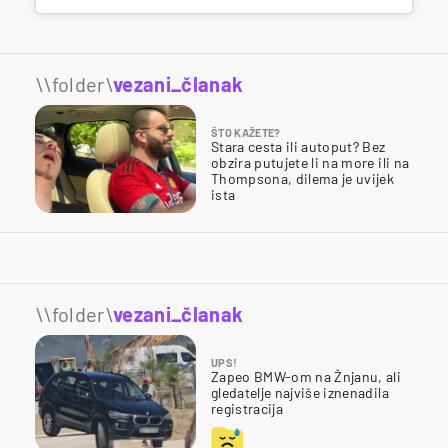
\\folder\
vezani_članak
ŠTO KAŽETE?
Stara cesta ili autoput? Bez
obzira putujete li na more ili na
Thompsona, dilema je uvijek
ista
\\folder\
vezani_članak
UPS!
Zapeo BMW-om na Žnjanu, ali
gledatelje najviše iznenadila
registracija