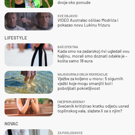
dvoje oko ponude
SVE OBJAVIO
VIDEO Australac ošišao Modrića i
pokazao novu Lukinu frizuru
LIFESTYLE
BAŠ EFEKTNA
Kada smo na zadarskoj rivi ugledali ovu
haljinu, morali smo doznati odakle je –
košta samo 18 eura
NAJSIGURNIJI OBLIK REKREACIJE
Vježbe za koljeno u moru: 5 sigurnih
vježbi koje mogu smanjiti bol i
poboljšati pokretljivost
(NE)PRIMJERENA?
Svećenik kritizirao kratku odjeću usred
toplinskog vala, slažete li se s njim?
NOVAC
ZA POSLODAVCE