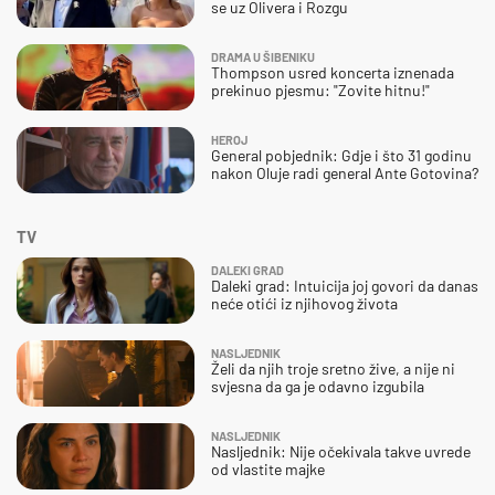
se uz Olivera i Rozgu
DRAMA U ŠIBENIKU
Thompson usred koncerta iznenada
prekinuo pjesmu: "Zovite hitnu!"
HEROJ
General pobjednik: Gdje i što 31 godinu
nakon Oluje radi general Ante Gotovina?
TV
DALEKI GRAD
Daleki grad: Intuicija joj govori da danas
neće otići iz njihovog života
NASLJEDNIK
Želi da njih troje sretno žive, a nije ni
svjesna da ga je odavno izgubila
NASLJEDNIK
Nasljednik: Nije očekivala takve uvrede
od vlastite majke