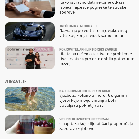
Kako ispravno dati nekome otkaz i
izbjeći najčešće pogreške te sudske
sporove
TREĆI UNIKATNI BUGATTI
Nazvan je po vrsti srednjovjekovnog
viteškog konja i visok samo metar
POKROVITELJ PHILIP MORRIS ZAGREB
Digitalna rješenja za stvarne probleme:
Dva hrvatska projekta dobila potporu za
razvoj
ZDRAVLJE
NAJSIGURNIJI OBLIK REKREACIJE
Vježbe za koljeno u moru: 5 sigurnih
vježbi koje mogu smanjiti bol i
poboljšati pokretljivost
VRIJEDI IH UVRSTITI U PREHRANU
6 napitaka koje dijetetičari preporučuju
za zdrave zglobove