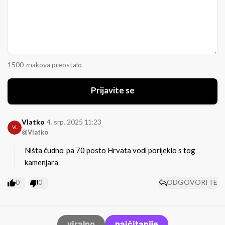
1500 znakova preostalo
Prijavite se
Vlatko
4. srp. 2025 11:23
VL
@Vlatko
Ništa čudno, pa 70 posto Hrvata vodi porijeklo s tog
kamenjara
0
0
ODGOVORITE
viralno
najčitanije