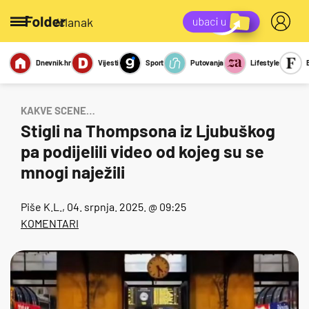
/članak
Dnevnik.hr
Vijesti
Sport
Putovanja
Lifestyle
Viralno
Miks
Kviz
Report
Sexy
KAKVE SCENE…
Stigli na Thompsona iz Ljubuškog
pa podijelili video od kojeg su se
mnogi naježili
Piše
K.L.
, 04. srpnja. 2025. @ 09:25
KOMENTARI