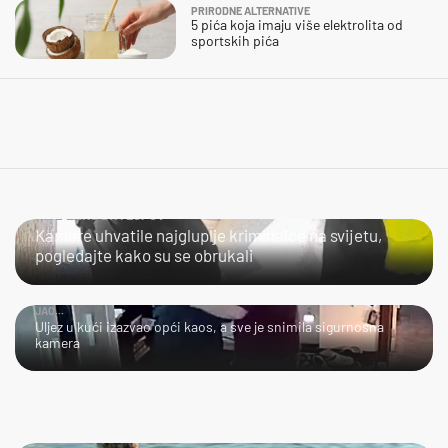
PRIRODNE ALTERNATIVE
5 pića koja imaju više elektrolita od
sportskih pića
NIJE LAKO BITI LOPOV
Kamere uhvatile najgluplje kriminalce na svijetu,
pogledajte kako su se obrukali
JAO...
Uljez u kući izazvao opći kaos, a sve je snimila sigurnosna
kamera