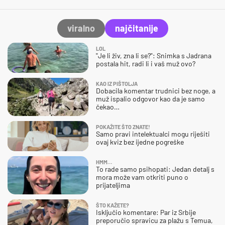
viralno
najčitanije
LOL
"Je li živ, zna li se?": Snimka s Jadrana
postala hit, radi li i vaš muž ovo?
KAO IZ PIŠTOLJA
Dobacila komentar trudnici bez noge, a
muž ispalio odgovor kao da je samo
čekao…
POKAŽITE ŠTO ZNATE!
Samo pravi intelektualci mogu riješiti
ovaj kviz bez ijedne pogreške
HMM…
To rade samo psihopati: Jedan detalj s
mora može vam otkriti puno o
prijateljima
ŠTO KAŽETE?
Isključio komentare: Par iz Srbije
preporučio spravicu za plažu s Temua,