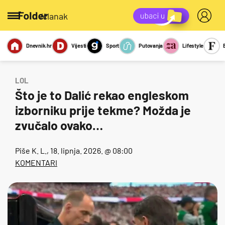
/članak
Dnevnik.hr
Vijesti
Sport
Putovanja
Lifestyle
Viralno
Miks
Kviz
Report
Sexy
LOL
Što je to Dalić rekao engleskom
izborniku prije tekme? Možda je
zvučalo ovako…
Piše
K. L.
, 18. lipnja. 2026. @ 08:00
KOMENTARI