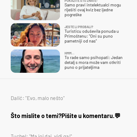
POKAŽITE ŠTO ZNATE!
Samo pravi intelektualci mogu
riješiti ovaj kviz bez ijedne
pogreške
JESTE LI PROBALI?
Turisticu oduševila ponuda u
Primoštenu: "Oni su puno
pametniji od nas"
HMM…
To rade samo psihopati: Jedan
detalj s mora može vam otkriti
puno o prijateljima
Dalić: "Evo, malo nešto"
Što mislite o temi?
Pišite u komentaru.
Tuchel: "Ma joj daj, vidi ga!"