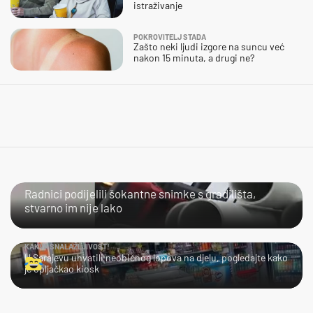
istraživanje
POKROVITELJ STADA
Zašto neki ljudi izgore na suncu već
nakon 15 minuta, a drugi ne?
NIJE IM LAKO
Radnici podijelili šokantne snimke s gradilišta,
stvarno im nije lako
KAKVA SNALAŽLJIVOST!
U Sarajevu uhvatili neobičnog lopova na djelu, pogledajte kako
je opljačkao kiosk