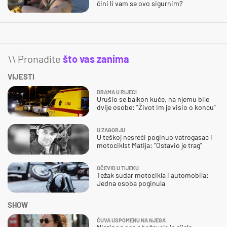
čini li vam se ovo sigurnim?
\\ Pronađite
što vas zanima
VIJESTI
DRAMA U RIJECI
Urušio se balkon kuće, na njemu bile
dvije osobe: "Život im je visio o koncu"
U ZAGORJU
U teškoj nesreći poginuo vatrogasac i
motociklst Matija: "Ostavio je trag"
OČEVID U TIJEKU
Težak sudar motocikla i automobila:
Jedna osoba poginula
SHOW
ČUVA USPOMENU NA NJEGA