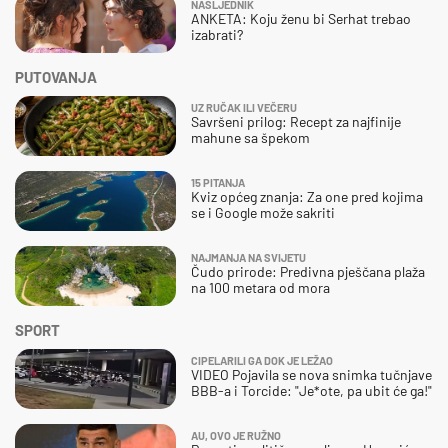
NASLJEDNIK
ANKETA: Koju ženu bi Serhat trebao
izabrati?
PUTOVANJA
UZ RUČAK ILI VEČERU
Savršeni prilog: Recept za najfinije
mahune sa špekom
15 PITANJA
Kviz općeg znanja: Za one pred kojima
se i Google može sakriti
NAJMANJA NA SVIJETU
Čudo prirode: Predivna pješčana plaža
na 100 metara od mora
SPORT
CIPELARILI GA DOK JE LEŽAO
VIDEO Pojavila se nova snimka tučnjave
BBB-a i Torcide: "Je*ote, pa ubit će ga!"
AU, OVO JE RUŽNO