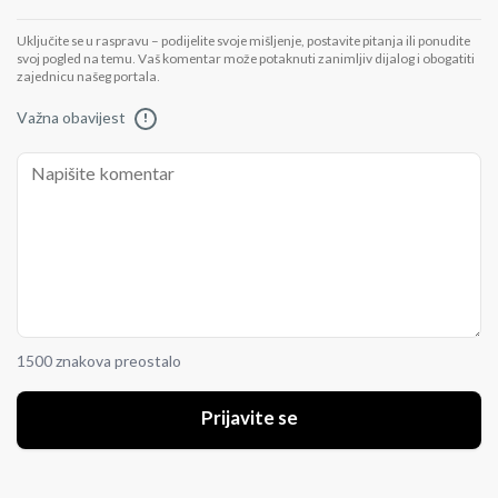
Uključite se u raspravu – podijelite svoje mišljenje, postavite pitanja ili ponudite
svoj pogled na temu. Vaš komentar može potaknuti zanimljiv dijalog i obogatiti
zajednicu našeg portala.
Važna obavijest
!
1500 znakova preostalo
Prijavite se