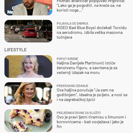
Poznati analitičar popljuvao Hrgovića:
"Lako ga je pogoditi, ne kreće se, ne
koristi noge..."
POJAVILA SE SNIMKA
VIDEO Bad Blue Boysi dočekali Torcidu
na aerodromu, izbila velika masovna
tučnjava
LIFESTYLE
POPUT SIRENE
Haljina Danijele Martinović ističe
ženstvenu figuru, a savršena je za
večernji izlazak na moru
PREKRASNO IZDANJE
Ova haljina poručuje “Ja sam na
godišnjem”, idealna je za ljeto, a nosi se
i na zagrebačkoj špici
PREJEDNOSTAVNO ZA SLOŽITI
Ovo je pravi ljetni tiramisu s limunom i
borovnicama – baš osvježava i jako je
fin