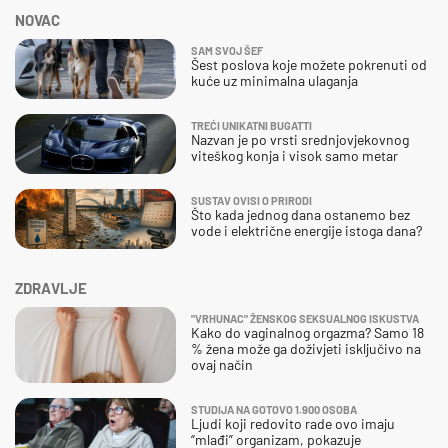
NOVAC
SAM SVOJ ŠEF
Šest poslova koje možete pokrenuti od
kuće uz minimalna ulaganja
TREĆI UNIKATNI BUGATTI
Nazvan je po vrsti srednjovjekovnog
viteškog konja i visok samo metar
SUSTAV OVISI O PRIRODI
Što kada jednog dana ostanemo bez
vode i električne energije istoga dana?
ZDRAVLJE
"VRHUNAC" ŽENSKOG SEKSUALNOG ISKUSTVA
Kako do vaginalnog orgazma? Samo 18
% žena može ga doživjeti isključivo na
ovaj način
STUDIJA NA GOTOVO 1.900 OSOBA
Ljudi koji redovito rade ovo imaju
“mlađi” organizam, pokazuje