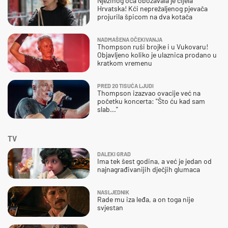
Njezinog oca obožavala je cijela
Hrvatska! Kći neprežaljenog pjevača
projurila špicom na dva kotača
NADMAŠENA OČEKIVANJA
Thompson ruši brojke i u Vukovaru!
Objavljeno koliko je ulaznica prodano u
kratkom vremenu
PRED 20 TISUĆA LJUDI
Thompson izazvao ovacije već na
početku koncerta: "Što ću kad sam
slab..."
TV
DALEKI GRAD
Ima tek šest godina, a već je jedan od
najnagrađivanijih dječjih glumaca
NASLJEDNIK
Rade mu iza leđa, a on toga nije
svjestan