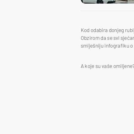
Kod odabira donjeg rublj
Obzirom da se svi sjeć
smiješniju infografiku o
A koje su vaše omiljene