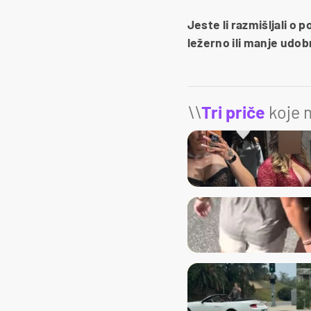
Jeste li razmišljali o 
ležerno ili manje udob
\\
Tri priče
koje m