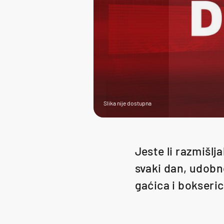
Slika nije dostupna
Jeste li razmišlj
svaki dan, udobno
gaćica i bokseri