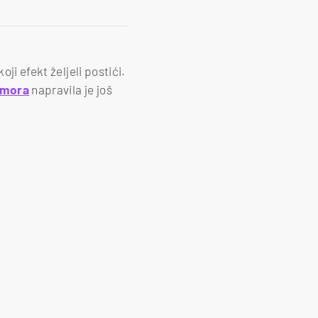
ji efekt željeli postići.
umora
napravila je još