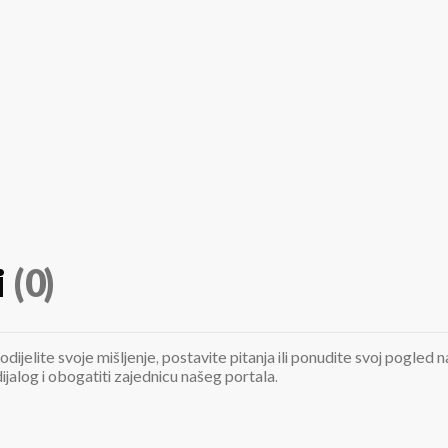
i
(0)
odijelite svoje mišljenje, postavite pitanja ili ponudite svoj pogle
jalog i obogatiti zajednicu našeg portala.