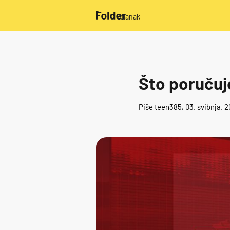
/članak
Što poručuj
Piše
teen385
, 03. svibnja. 