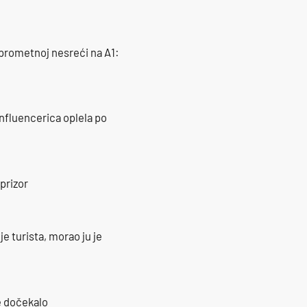
 prometnoj nesreći na A1:
influencerica oplela po
prizor
e turista, morao ju je
je dočekalo