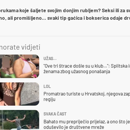
porukama koje šaljete svojim donjim rubljem? Seksi ili za 
no, ali promišljeno… svaki tip gaćica i bokserica odaje 
orate vidjeti
UŽAS…
"Ove tri štrace došle su u klub…": Splitska 
ženama zbog užasnog ponašanja
LOL
Promatrao turiste u Hrvatskoj, njegova zap
regiju
SVAKA ČAST
Bahato mu prepriječio prijelaz, a ono što j
oduševilo je društvene mreže