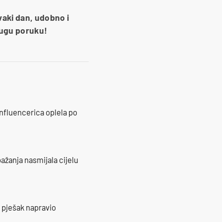
svaki dan, udobno i
drugu poruku!
influencerica oplela po
ažanja nasmijala cijelu
e pješak napravio