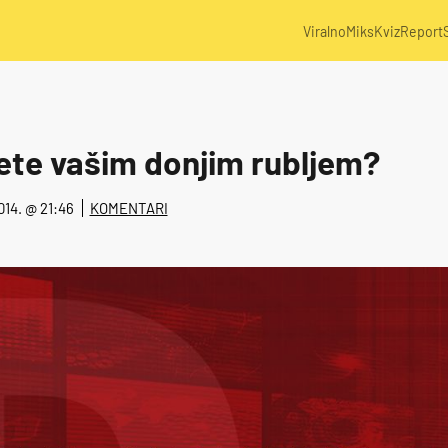
Viralno
Miks
Kviz
Report
ete vašim donjim rubljem?
2014. @ 21:46
KOMENTARI