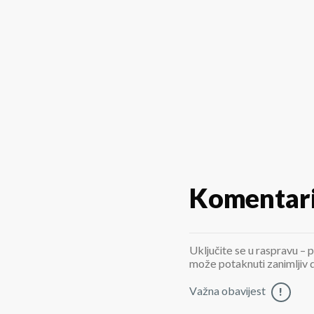
Komentar
Uključite se u raspravu – p
može potaknuti zanimljiv di
Važna obavijest
!