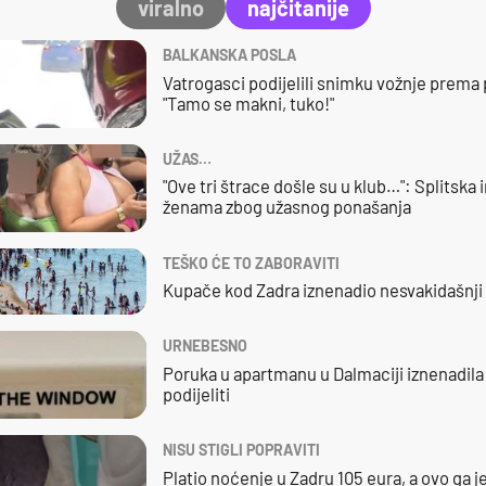
viralno
najčitanije
BALKANSKA POSLA
Vatrogasci podijelili snimku vožnje prema
"Tamo se makni, tuko!"
UŽAS…
"Ove tri štrace došle su u klub…": Splitska 
ženama zbog užasnog ponašanja
TEŠKO ĆE TO ZABORAVITI
Kupače kod Zadra iznenadio nesvakidašnji 
URNEBESNO
Poruka u apartmanu u Dalmaciji iznenadila j
podijeliti
NISU STIGLI POPRAVITI
Platio noćenje u Zadru 105 eura, a ovo ga 