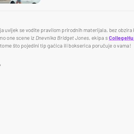
a uvijek se vodite pravilom prirodnih materijala, bez obzira ko
amo one scene iz
Dnevnika Bridget Jones
, ekipa s
CollegeH
 tome što pojedini tip gaćica ili bokserica poručuje o vama!
?