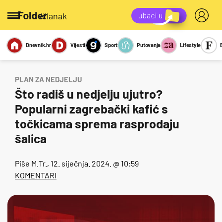
/članak
Dnevnik.hr
Vijesti
Sport
Putovanja
Lifestyle
Viralno
Miks
Kviz
Report
Sexy
PLAN ZA NEDJELJU
Što radiš u nedjelju ujutro?
Popularni zagrebački kafić s
točkicama sprema rasprodaju
šalica
Piše
M.Tr.
, 12. siječnja. 2024. @ 10:59
KOMENTARI