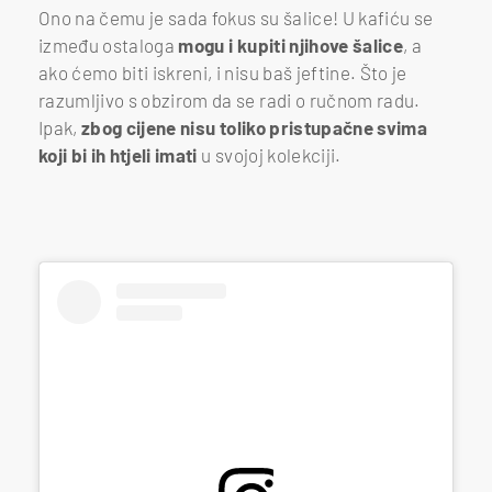
Ono na čemu je sada fokus su šalice! U kafiću se
između ostaloga
mogu i kupiti njihove šalice
, a
ako ćemo biti iskreni, i nisu baš jeftine. Što je
razumljivo s obzirom da se radi o ručnom radu.
Ipak,
zbog cijene nisu toliko pristupačne svima
koji bi ih htjeli imati
u svojoj kolekciji.