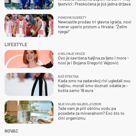
ljestvici: Preskočena je još jedna država
PONOVNI SUSRET?
Newcastle prodao tri glavna igrača, novi
trener uperio prstom u Hrvata: "Želim
njega!"
LIFESTYLE
U NOJ NIJE VRUĆE
Ovo je savršena haljina za ljeto i more -
nosi je i Bojana Gregorić Vejzović
BAŠ EFEKTNA
Kada smo na zadarskoj rivi ugledali ovu
haljinu, morali smo doznati odakle je –
košta samo 18 eura
NIJE UVIJEK NAJBOLJI IZBOR
Teže vam je piti običnu vodu pa
posežete za mineralnom? Evo što to
čini organizmu
NOVAC