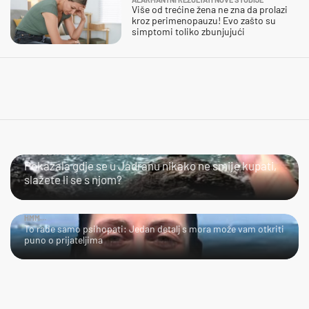
Više od trećine žena ne zna da prolazi
kroz perimenopauzu! Evo zašto su
simptomi toliko zbunjujući
SLIJEDITE LI OVU PREPORUKU?
Pokazala gdje se u Jadranu nikako ne smije kupati,
slažete li se s njom?
HMM…
To rade samo psihopati: Jedan detalj s mora može vam otkriti
puno o prijateljima