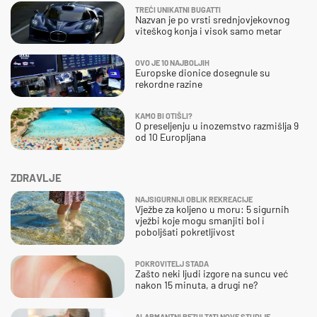
TREĆI UNIKATNI BUGATTI
Nazvan je po vrsti srednjovjekovnog
viteškog konja i visok samo metar
OVO JE 10 NAJBOLJIH
Europske dionice dosegnule su
rekordne razine
KAMO BI OTIŠLI?
O preseljenju u inozemstvo razmišlja 9
od 10 Europljana
ZDRAVLJE
NAJSIGURNIJI OBLIK REKREACIJE
Vježbe za koljeno u moru: 5 sigurnih
vježbi koje mogu smanjiti bol i
poboljšati pokretljivost
POKROVITELJ STADA
Zašto neki ljudi izgore na suncu već
nakon 15 minuta, a drugi ne?
ALARMANTNI REZULTATI NOVE STUDIJE