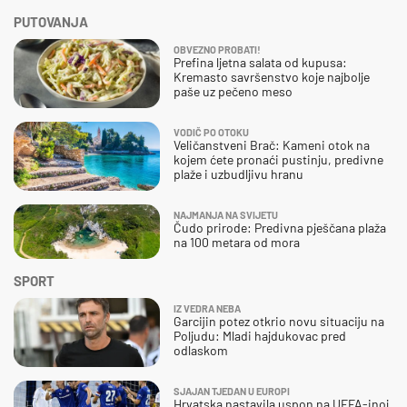
PUTOVANJA
OBVEZNO PROBATI!
Prefina ljetna salata od kupusa:
Kremasto savršenstvo koje najbolje
paše uz pečeno meso
VODIČ PO OTOKU
Veličanstveni Brač: Kameni otok na
kojem ćete pronaći pustinju, predivne
plaže i uzbudljivu hranu
NAJMANJA NA SVIJETU
Čudo prirode: Predivna pješčana plaža
na 100 metara od mora
SPORT
IZ VEDRA NEBA
Garcijin potez otkrio novu situaciju na
Poljudu: Mladi hajdukovac pred
odlaskom
SJAJAN TJEDAN U EUROPI
Hrvatska nastavila uspon na UEFA-inoj