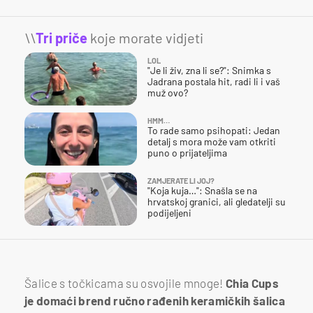
\\
Tri priče
koje morate vidjeti
LOL
"Je li živ, zna li se?": Snimka s
Jadrana postala hit, radi li i vaš
muž ovo?
HMM…
To rade samo psihopati: Jedan
detalj s mora može vam otkriti
puno o prijateljima
ZAMJERATE LI JOJ?
"Koja kuja…": Snašla se na
hrvatskoj granici, ali gledatelji su
podijeljeni
Šalice s točkicama su osvojile mnoge!
Chia Cups
je domaći brend ručno rađenih keramičkih šalica