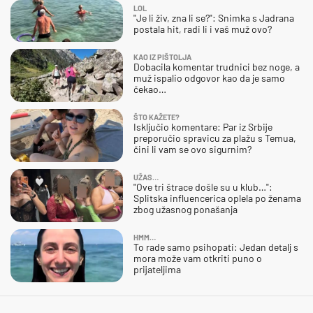
LOL
"Je li živ, zna li se?": Snimka s Jadrana
postala hit, radi li i vaš muž ovo?
KAO IZ PIŠTOLJA
Dobacila komentar trudnici bez noge, a
muž ispalio odgovor kao da je samo
čekao…
ŠTO KAŽETE?
Isključio komentare: Par iz Srbije
preporučio spravicu za plažu s Temua,
čini li vam se ovo sigurnim?
UŽAS…
"Ove tri štrace došle su u klub…":
Splitska influencerica oplela po ženama
zbog užasnog ponašanja
HMM…
To rade samo psihopati: Jedan detalj s
mora može vam otkriti puno o
prijateljima