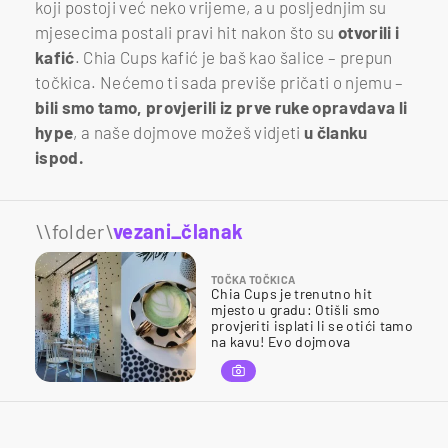
koji postoji već neko vrijeme, a u posljednjim su
mjesecima postali pravi hit nakon što su
otvorili i
kafić
. Chia Cups kafić je baš kao šalice – prepun
točkica. Nećemo ti sada previše pričati o njemu –
bili smo tamo, provjerili iz prve ruke opravdava li
hype
, a naše dojmove možeš vidjeti
u članku
ispod.
\\folder\
vezani_članak
TOČKA TOČKICA
Chia Cups je trenutno hit
mjesto u gradu: Otišli smo
provjeriti isplati li se otići tamo
na kavu! Evo dojmova