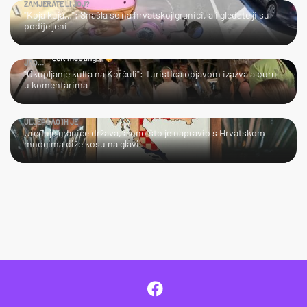
ZAMJERATE LI JOJ?
"Koja kuja…": Snašla se na hrvatskoj granici, ali gledatelji su
podijeljeni
JAO…
"Okupljanje kulta na Korčuli": Turistica objavom izazvala buru
u komentarima
ULJEPŠAO IH JE
Uređuje granice država, a ono što je napravio s Hrvatskom
mnogima diže kosu na glavi