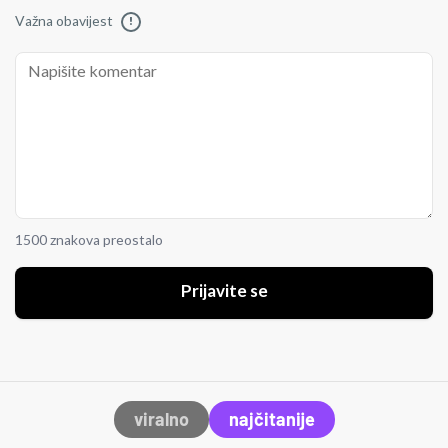
Važna obavijest
!
1500 znakova preostalo
Prijavite se
viralno
najčitanije