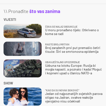
\\ Pronađite
što vas zanima
VIJESTI
ČEKA SE NALAZ OBDUKCIJE
U moru pronađeno tijelo: Otkriveno o
kome se radi
RASTE BROJ MRTVIH
Broj zaraženih prvi put premašio četiri
tisuće: Širi se smrtonosna epidemija
OBAVJEŠTAJNO UPOZORENJE
Uzbuna na istoku Europe: Rusija bi
mogla napasti, a poznato i kada! Moguć
i kopneni upad u članicu NATO-a
SHOW
"KAO DA SU NOVAK ĐOKOVIĆ"
Jedan od najpoznatijih svjetskih parova
stigao na Jadran, ovakve reakcije
vjerojatno nisu očekivali