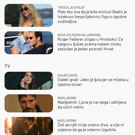
"VRUĆE JE OVDJE"
Malo tko zna da je bila misica! Badić je
istaknuo besprijekornu figuru zgodne
voditeljice
NOVA ZVIJEZDA NA JADRANU
Roger Federer stigao u Hrvatsku! Za
njegovu ljubav prema našem otoku
zaslužan je jedan poznati Hrvat
TV
DALEKI GRAD
Daleki grad: Jako je ljuta jer se miješa u
njezine stvari
NASLJEDNIK
Nasljednik: Ljuta je na njega i zahtjeva
da učini nešto
NASLJEDNIK
Želi da njih troje sretno žive, a nije ni
svjesna da ga je odavno izgubila