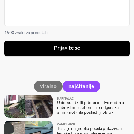
1500 znakova preostalo
Prijavite se
viralno
najčitanije
KAPITALAC
U domu otkrili pitona od dva metra s
nabreklim trbuhom, a rendgenska
snimka otkrila posljednji obrok
ZANIMLJIVO
Tesla je na groblju počela prikazivati
ljudske figure, snimka je jeziva