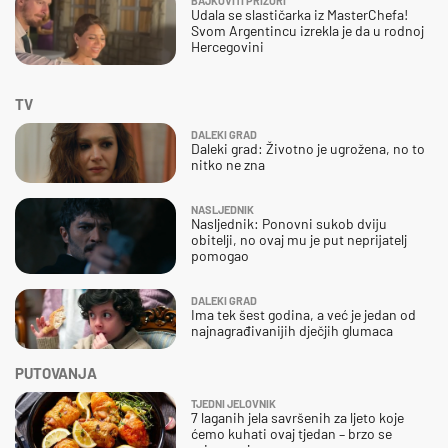
BAJKOVITI PRIZORI
Udala se slastičarka iz MasterChefa!
Svom Argentincu izrekla je da u rodnoj
Hercegovini
TV
DALEKI GRAD
Daleki grad: Životno je ugrožena, no to
nitko ne zna
NASLJEDNIK
Nasljednik: Ponovni sukob dviju
obitelji, no ovaj mu je put neprijatelj
pomogao
DALEKI GRAD
Ima tek šest godina, a već je jedan od
najnagrađivanijih dječjih glumaca
PUTOVANJA
TJEDNI JELOVNIK
7 laganih jela savršenih za ljeto koje
ćemo kuhati ovaj tjedan – brzo se