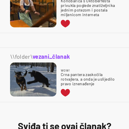
Konobarica s Oktoberfesta
privukla poglede znatiželjnika
jednim potezom i postala
miljenicom interneta
\\folder\
vezani_članak
WOW!
Crna pantera zaskočila
rotvajlera, a onda je uslijedilo
pravo iznenađenje
Sviđa ti se ovaj članak?