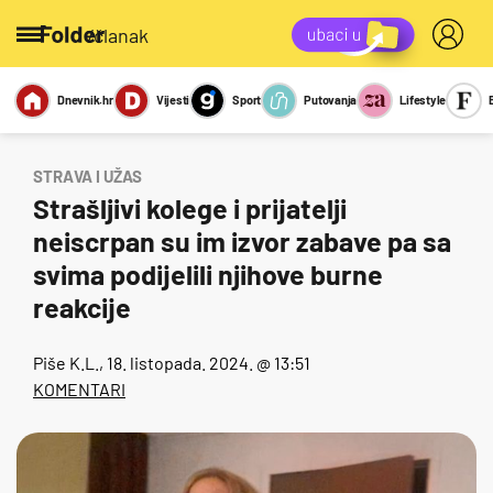
/članak
Dnevnik.hr
Vijesti
Sport
Putovanja
Lifestyle
Viralno
Miks
Kviz
Report
Sexy
STRAVA I UŽAS
Strašljivi kolege i prijatelji
neiscrpan su im izvor zabave pa sa
svima podijelili njihove burne
reakcije
Piše
K.L.
, 18. listopada. 2024. @ 13:51
KOMENTARI