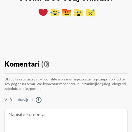
Komentari
(0)
Uključite se u raspravu – podijelite svoje mišljenje, postavite pitanja ili ponudite
svoj pogled na temu. Vaš komentar može potaknuti zanimljiv dijalog i obogatiti
zajednicu našeg portala.
Važna obavijest
!