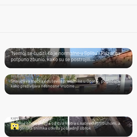
ODBOR ZA DOČEK?
"Nemoj se čuditi, to je normalno u Splitu": Prizor ga
potpuno zbunio, kako su se postrojili...
SVI BI MI TAKO
Snalažljiva mačka oduševila prolaznike u Opatiji, pogledajte
kako preživljava nesnosne vrućine
KAPITALAC
U domu otkrili pitona od dva metra s nabreklim trbuhom, a
rendgenska snimka otkrila posljednji obrok