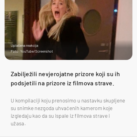
Uplašena reakcija
Foto: YouTube/Screenshot
Zabilježili nevjerojatne prizore koji su ih
podsjetili na prizore iz filmova strave.
U kompilaciji koju prenosimo u nastavku skupljene
su snimke nezgoda uhvaćenih kamerom koje
izgledaju kao da su ispale iz filmova strave i
užasa.