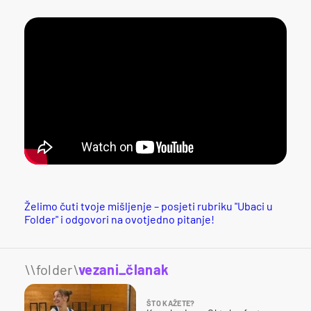
Želimo čuti tvoje mišljenje – posjeti rubriku "Ubaci u
Folder" i odgovori na ovotjedno pitanje!
\\folder\
vezani_članak
ŠTO KAŽETE?