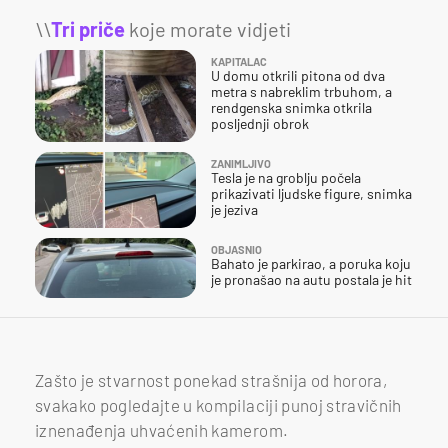
\\
Tri priče
koje morate vidjeti
KAPITALAC
U domu otkrili pitona od dva
metra s nabreklim trbuhom, a
rendgenska snimka otkrila
posljednji obrok
ZANIMLJIVO
Tesla je na groblju počela
prikazivati ljudske figure, snimka
je jeziva
OBJASNIO
Bahato je parkirao, a poruka koju
je pronašao na autu postala je hit
Zašto je stvarnost ponekad strašnija od horora,
svakako pogledajte u kompilaciji punoj stravičnih
iznenađenja uhvaćenih kamerom.