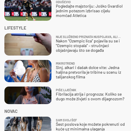
ODUŠEVIO
Pogledajte majstoriju: Joško Gvardiol
jednim potezom izbrisao cijelu
momčad Atletica
LIFESTYLE
NIJE SLUŽBENO PRIZNATA NUSPOJAVA, ALI ...
Nakon “Ozempic lica” pojavila su se i
“Ozempic stopala” – stručnjaci
objašnjavaju što se događa
MIKROTREND
Sinj, alkari i dašak dolce vite: Jedna
haljina pretvorila je tribine u scenu iz
talijanskog filma
PIŠE LIJEČNIK
Fibrilacija atrija i prognoza: Koliko se
dugo može živjeti s ovom dijagnozom?
NOVAC
SAM SVOJ ŠEF
Šest poslova koje možete pokrenuti od
kuće uz minimalna ulaganja