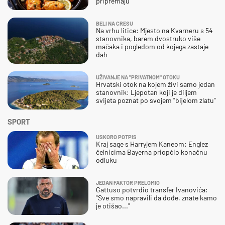
pripremaju
BELI NA CRESU
Na vrhu litice: Mjesto na Kvarneru s 54
stanovnika, barem dvostruko više
mačaka i pogledom od kojega zastaje
dah
UŽIVANJE NA "PRIVATNOM" OTOKU
Hrvatski otok na kojem živi samo jedan
stanovnik: Ljepotan koji je diljem
svijeta poznat po svojem "bijelom zlatu"
SPORT
USKORO POTPIS
Kraj sage s Harryjem Kaneom: Englez
čelnicima Bayerna priopćio konačnu
odluku
JEDAN FAKTOR PRELOMIO
Gattuso potvrdio transfer Ivanovića:
"Sve smo napravili da dođe, znate kamo
je otišao..."