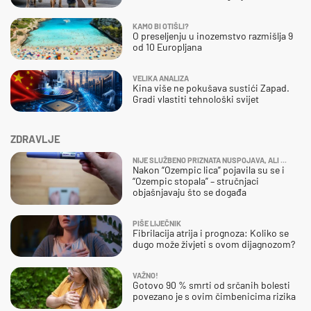
KAMO BI OTIŠLI?
O preseljenju u inozemstvo razmišlja 9
od 10 Europljana
VELIKA ANALIZA
Kina više ne pokušava sustići Zapad.
Gradi vlastiti tehnološki svijet
ZDRAVLJE
NIJE SLUŽBENO PRIZNATA NUSPOJAVA, ALI ...
Nakon “Ozempic lica” pojavila su se i
“Ozempic stopala” – stručnjaci
objašnjavaju što se događa
PIŠE LIJEČNIK
Fibrilacija atrija i prognoza: Koliko se
dugo može živjeti s ovom dijagnozom?
VAŽNO!
Gotovo 90 % smrti od srčanih bolesti
povezano je s ovim čimbenicima rizika