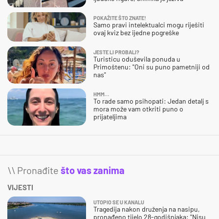
POKAŽITE ŠTO ZNATE!
Samo pravi intelektualci mogu riješiti
ovaj kviz bez ijedne pogreške
JESTE LI PROBALI?
Turisticu oduševila ponuda u
Primoštenu: "Oni su puno pametniji od
nas"
HMM…
To rade samo psihopati: Jedan detalj s
mora može vam otkriti puno o
prijateljima
\\ Pronađite
što vas zanima
VIJESTI
UTOPIO SE U KANALU
Tragedija nakon druženja na nasipu,
pronađeno tijelo 28-godišnjaka: "Nisu