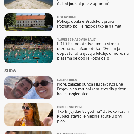
čuli ni jauk ni poziv upomoć"
U SLAVONIJI
Policija upala u Gradsku upravu:
Poznato koji je razlog i tko je na meti
"LJUDI SE MASOVNO ŽALE"
FOTO Pismo otkriva tamnu stranu
sezone na našem otoku: "Sve im je
dopušteno! Izlijevaju fekalije u more, na
plažama se dobije kožni osip"
SHOW
LJETNA IDILA
More, zalazak sunca i ljubav: Kći Ene
Begović sa zaručnikom stvorila prizor
kao s razglednice
PRKOSI VREMENU
Tko bi joj dao 58 godina? Duboko rezani
kupaći stavio je njezine adute u prvi
plan