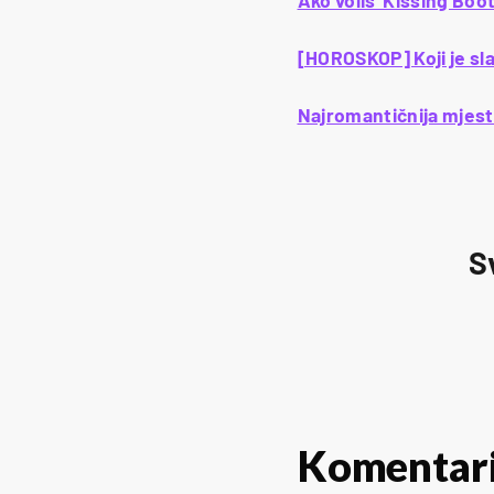
Ako voliš 'Kissing Boot
[HOROSKOP] Koji je sla
Najromantičnija mjesta
S
Komentar