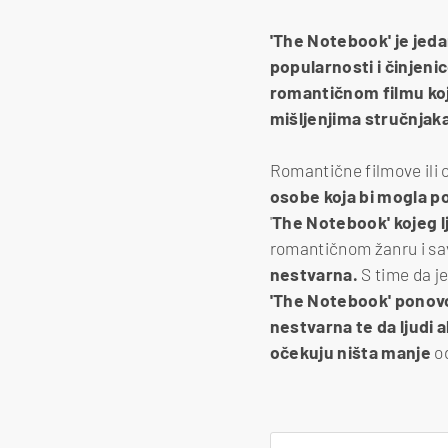
'The Notebook' je jed
popularnosti i činjeni
romantičnom filmu kojeg
mišljenjima stručnjaka 
Romantične filmove ili o
osobe koja bi mogla po
'
The Notebook' kojeg lj
romantičnom žanru i savr
nestvarna.
S time da j
'The Notebook' ponovo
nestvarna te da ljudi 
očekuju ništa manje
o