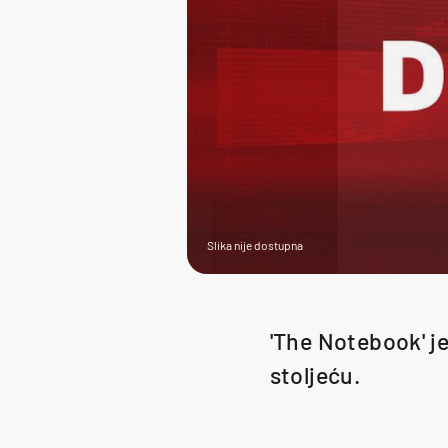
Slika nije dostupna
'The Notebook' je
stoljeću.