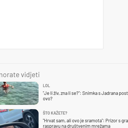
orate vidjeti
LOL
"Je li živ, zna li se?": Snimka s Jadrana posta
ovo?
ŠTO KAŽETE?
"Hrvat sam, ali ovo je sramota": Prizor s g
raspravu na društvenim mrežama