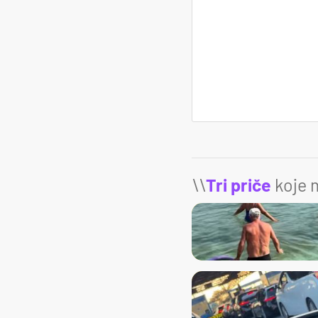
\\
Tri priče
koje m