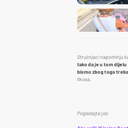
Stručnjaci napominju kak
tako da je u tom dijel
bismo zbog toga trebal
likova.
Pogledajte još: