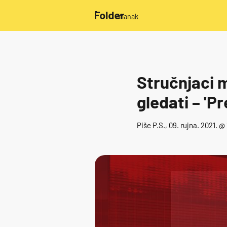
/članak
Stručnjaci m
gledati – 'Pr
Piše
P.S.
, 09. rujna. 2021. @