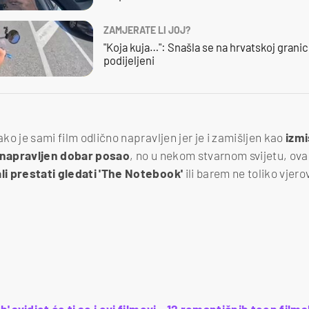
ZAMJERATE LI JOJ?
"Koja kuja…": Snašla se na hrvatskoj granici,
podijeljeni
o je sami film odlično napravljen jer je i zamišljen kao
izmi
u napravljen dobar posao
, no u nekom stvarnom svijetu, ov
i prestati gledati 'The Notebook'
ili barem ne toliko vjero