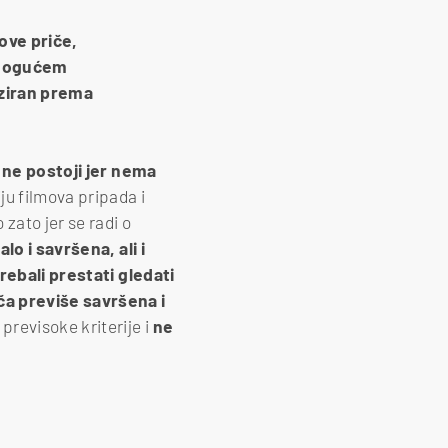
ove priče,
m mogućem
liziran prema
 ne postoji jer nema
iju filmova pripada i
 zato jer se radi o
o i savršena, ali i
trebali prestati gledati
ča previše savršena i
 previsoke kriterije i
ne