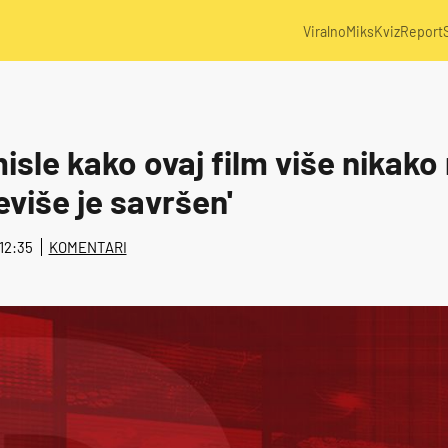
Viralno
Miks
Kviz
Report
isle kako ovaj film više nikako 
eviše je savršen'
 12:35
KOMENTARI