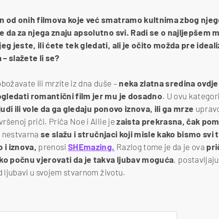
an od onih filmova koje već smatramo kultnima zbog njeg
ce da za njega znaju apsolutno svi. Radi se o najljepše
 jeste, ili ćete tek gledati, ali je očito možda pre idea
– slažete li se?
božavate ili mrzite iz dna duše –
neka zlatna sredina ovdje
gledati romantični film jer mu je dosadno
. U ovu kategor
udi ili vole da ga gledaju ponovo iznova, ili ga mrze
upravo
šenoj priči. Priča Noe i Allie je
zaista prekrasna, čak pomal
e nestvarna
se slažu i stručnjaci koji misle kako bismo svi 
 i iznova,
prenosi
SHEmazing.
Razlog tome je da je ova
pri
ako počnu vjerovati da je takva ljubav moguća
, postavljaju
d ljubavi u svojem stvarnom životu.