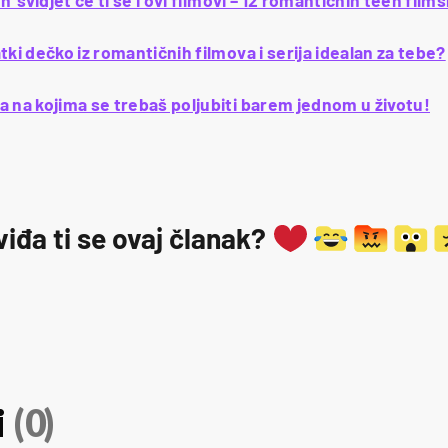
h' svidjet će ti se i ovi filmovi – 12 romantičnih teen film
tki dečko iz romantičnih filmova i serija idealan za tebe?
 na kojima se trebaš poljubiti barem jednom u životu!
viđa ti se ovaj članak?
i
(0)