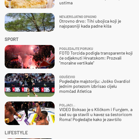
ustima
NEVJEROJATNO OPASNO
Otrovno drvo: Tihi ubojica koji je
najopasniji kada padne kiša
SPORT
POGLEDAJTE PORUKU
FOTO Torcida podigla transparente koji
će odjeknuti Hrvatskom: Prozvali
"moralne vertikale"
ODUŠEVIO
Pogledajte majstoriju: Joško Gvardiol
jednim potezom izbrisao cijelu
momčad Atletica
POLJACI...
VIDEO Boksao je s Kličkom i Furyjem, a
sad su ga stavili u kavez sa šestoricom
Roma! Pogledajte kako je završilo
LIFESTYLE