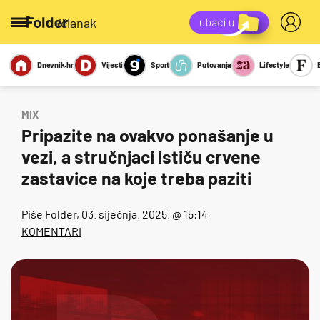
/članak
Dnevnik.hr
Vijesti
Sport
Putovanja
Lifestyle
Viralno
Miks
Kviz
Report
Sexy
MIX
Pripazite na ovakvo ponašanje u
vezi, a stručnjaci ističu crvene
zastavice na koje treba paziti
Piše
Folder
, 03. siječnja. 2025. @ 15:14
KOMENTARI