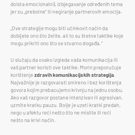
doista emocionalni), izbjegavanje određenih tema
jer su „prebolne“ ili negiranje partnerovih emocija.
„Ove strategije mogu biti učinkovit način da
dobijete ono što želite, ali to su štetne taktike koje
mogu prikriti ono što se stvarno događa.“
U slučaju da ovako izgleda vaša komunikacija ili
vaš partner koristi ove taktike, Morin preporučuje
korištenje
zdravih komunikacijskih strategija
.
Najvažnije je razgovarati smireno i bez korištenja
govora kojim prebacujemo krivnju na jednu osobu.
Ako vaš razgovor postane intenzivan ili agresivan,
uzmite kratku pauzu. Bolje je uzeti kratki predah,
nego u afektu reći nešto što ne mislite ili reći
nešto na krivi način.