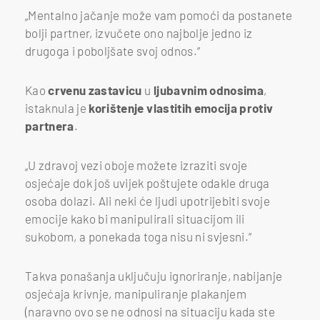
„Mentalno jačanje može vam pomoći da postanete
bolji partner, izvučete ono najbolje jedno iz
drugoga i poboljšate svoj odnos.“
Kao
crvenu zastavicu
u
ljubavnim odnosima
,
istaknula je
korištenje vlastitih
emocija protiv
partnera
.
„U zdravoj vezi oboje možete izraziti svoje
osjećaje dok još uvijek poštujete odakle druga
osoba dolazi. Ali neki će ljudi upotrijebiti svoje
emocije kako bi manipulirali situacijom ili
sukobom, a ponekada toga nisu ni svjesni.“
Takva ponašanja uključuju ignoriranje, nabijanje
osjećaja krivnje, manipuliranje plakanjem
(naravno ovo se ne odnosi na situaciju kada ste