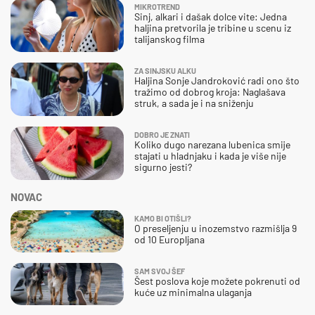
MIKROTREND
Sinj, alkari i dašak dolce vite: Jedna
haljina pretvorila je tribine u scenu iz
talijanskog filma
ZA SINJSKU ALKU
Haljina Sonje Jandroković radi ono što
tražimo od dobrog kroja: Naglašava
struk, a sada je i na sniženju
DOBRO JE ZNATI
Koliko dugo narezana lubenica smije
stajati u hladnjaku i kada je više nije
sigurno jesti?
NOVAC
KAMO BI OTIŠLI?
O preseljenju u inozemstvo razmišlja 9
od 10 Europljana
SAM SVOJ ŠEF
Šest poslova koje možete pokrenuti od
kuće uz minimalna ulaganja