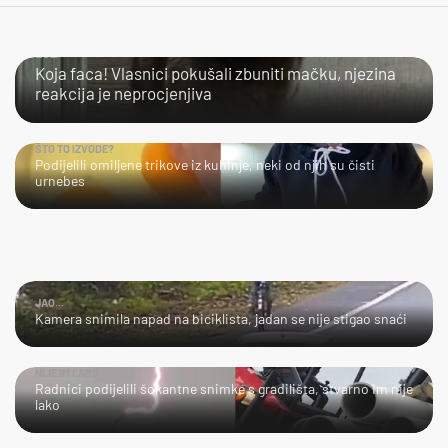
LOL
Koja faca! Vlasnici pokušali zbuniti mačku, njezina
reakcija je neprocjenjiva
ŠTO TO IZVODE?
Podijelili omiljene trikove iz kuhinje, neki od njih su čisti
urnebes
JAO...
Kamera snimila napad na biciklista, jadan se nije stigao snaći
NIJE IM LAKO
Radnici podijelili šokantne snimke s gradilišta, stvarno im nije
lako