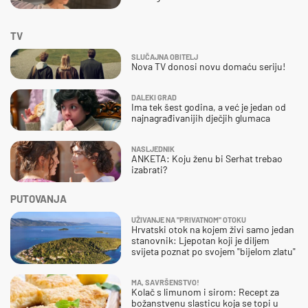
TV
SLUČAJNA OBITELJ
Nova TV donosi novu domaću seriju!
DALEKI GRAD
Ima tek šest godina, a već je jedan od
najnagrađivanijih dječjih glumaca
NASLJEDNIK
ANKETA: Koju ženu bi Serhat trebao
izabrati?
PUTOVANJA
UŽIVANJE NA "PRIVATNOM" OTOKU
Hrvatski otok na kojem živi samo jedan
stanovnik: Ljepotan koji je diljem
svijeta poznat po svojem "bijelom zlatu"
MA, SAVRŠENSTVO!
Kolač s limunom i sirom: Recept za
božanstvenu slasticu koja se topi u