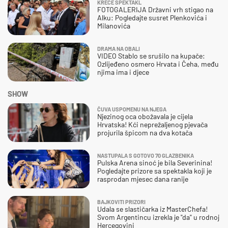
KREĆE SPEKTAKL
FOTOGALERIJA Državni vrh stigao na
Alku: Pogledajte susret Plenkovića i
Milanovića
DRAMA NA OBALI
VIDEO Stablo se srušilo na kupače:
Ozlijeđeno osmero Hrvata i Čeha, među
njima ima i djece
SHOW
ČUVA USPOMENU NA NJEGA
Njezinog oca obožavala je cijela
Hrvatska! Kći neprežaljenog pjevača
projurila špicom na dva kotača
NASTUPALA S GOTOVO 70 GLAZBENIKA
Pulska Arena sinoć je bila Severinina!
Pogledajte prizore sa spektakla koji je
rasprodan mjesec dana ranije
BAJKOVITI PRIZORI
Udala se slastičarka iz MasterChefa!
Svom Argentincu izrekla je "da" u rodnoj
Hercegovini