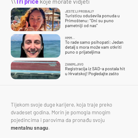
\\
Tri priče
koje morate vidjeti
JESTE LI PROBALI?
Turisticu oduševila ponuda u
Primoštenu: "Oni su puno
pametniji od nas"
HMM…
To rade samo psihopati: Jedan
detalj s mora može vam otkriti
puno o prijateljima
ZANIMLJIVO
Registracija iz SAD-a postala hit
u Hrvatskoj! Pogledajte zašto
Tijekom svoje duge karijere, koja traje preko
dvadeset godina, Morin je pomogla mnogim
pojedincima i parovima da pronađu svoju
mentalnu snagu
.