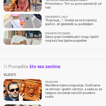
Primoštenu: "Oni su puno pametniji od
nas"
ZAMJERATE LI JOJ?
"Koja kuja…": Snašla se na hrvatskoj
granici, ali gledatelji su podijeljeni
POKAŽITE ŠTO ZNATE!
Samo pravi intelektualci mogu riješiti
ovaj kviz bez ijedne pogreške
\\ Pronađite
što vas zanima
VIJESTI
VELIKI PAD
Neviđene mjere osiguranja: Godinama
se skrivao i gradio carstvo, a sada su za
njegovo izručenje naručili posebno
vozilo