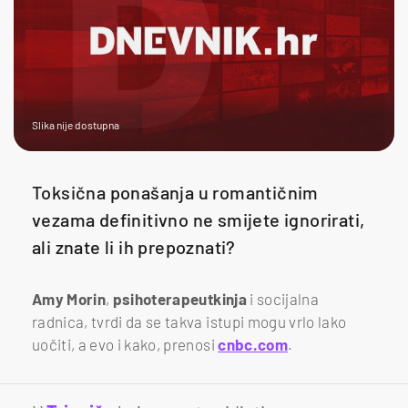
Slika nije dostupna
Toksična ponašanja u romantičnim
vezama definitivno ne smijete ignorirati,
ali znate li ih prepoznati?
Amy Morin
,
psihoterapeutkinja
i socijalna
radnica, tvrdi da se takva istupi mogu vrlo lako
uočiti, a evo i kako, prenosi
cnbc.com
.