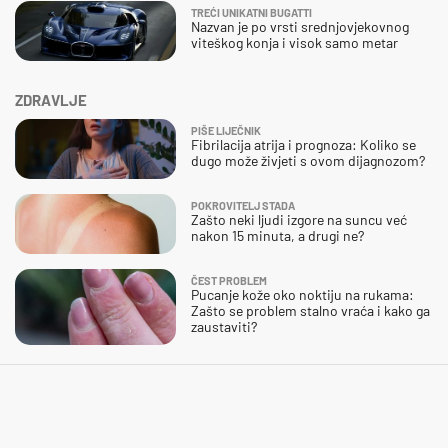
TREĆI UNIKATNI BUGATTI
Nazvan je po vrsti srednjovjekovnog
viteškog konja i visok samo metar
ZDRAVLJE
PIŠE LIJEČNIK
Fibrilacija atrija i prognoza: Koliko se
dugo može živjeti s ovom dijagnozom?
POKROVITELJ STADA
Zašto neki ljudi izgore na suncu već
nakon 15 minuta, a drugi ne?
ČEST PROBLEM
Pucanje kože oko noktiju na rukama:
Zašto se problem stalno vraća i kako ga
zaustaviti?