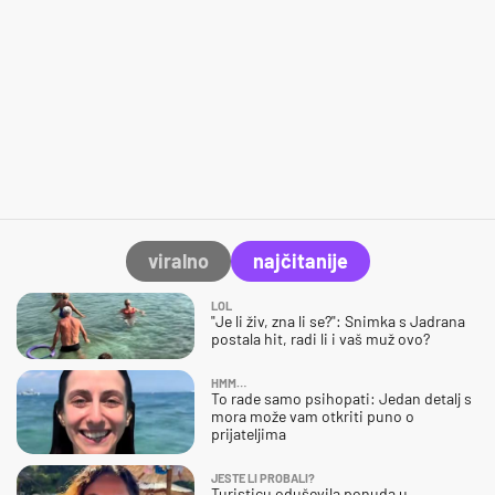
viralno
najčitanije
LOL
"Je li živ, zna li se?": Snimka s Jadrana
postala hit, radi li i vaš muž ovo?
HMM…
To rade samo psihopati: Jedan detalj s
mora može vam otkriti puno o
prijateljima
JESTE LI PROBALI?
Turisticu oduševila ponuda u