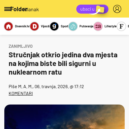
/članak
Dnevnik.hr
Vijesti
Sport
Putovanja
Lifestyle
Viralno
Miks
Kviz
Report
Sexy
ZANIMLJIVO
Stručnjak otkrio jedina dva mjesta
na kojima biste bili sigurni u
nuklearnom ratu
Piše
M. A. M.
, 06. travnja. 2026. @ 17:12
KOMENTARI