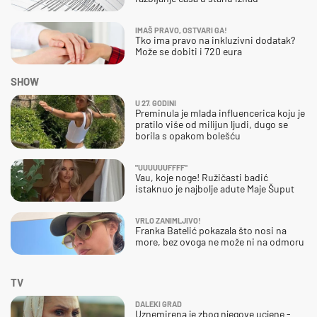
IMAŠ PRAVO, OSTVARI GA!
Tko ima pravo na inkluzivni dodatak?
Može se dobiti i 720 eura
SHOW
U 27. GODINI
Preminula je mlada influencerica koju je
pratilo više od milijun ljudi, dugo se
borila s opakom bolešću
"UUUUUUFFFF"
Vau, koje noge! Ružičasti badić
istaknuo je najbolje adute Maje Šuput
VRLO ZANIMLJIVO!
Franka Batelić pokazala što nosi na
more, bez ovoga ne može ni na odmoru
TV
DALEKI GRAD
Uznemirena je zbog njegove ucjene -