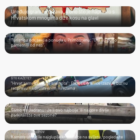
ULJEPŠAO IH JE
Uređuje granice država, a ono što je napravio s
Hrvatskom mnogima diže kosu na glavi
JESTE LI PROBALI?
Turisticu oduševila ponuda u Primoštenu: "Oni su puno
pametniji od nas"
ŠTO KAŽETE?
"Hrvat sam, ali ovo je sramota": Prizor s granice izazvao burnu
raspravu na društvenim mrežama
LOL
Samo na Jadranu: Je li ovo najbolje ili najgore divlje
parkiralište ove sezone?
NIJE LAKO BITI LOPOV
Kamere uhvatile najgluplje kriminalce na svijetu, pogledajte