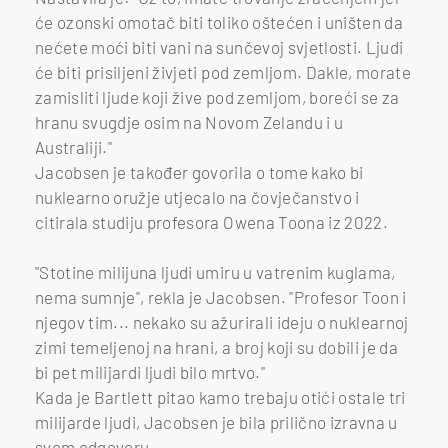
će ozonski omotač biti toliko oštećen i uništen da
nećete moći biti vani na sunčevoj svjetlosti. Ljudi
će biti prisiljeni živjeti pod zemljom. Dakle, morate
zamisliti ljude koji žive pod zemljom, boreći se za
hranu svugdje osim na Novom Zelandu i u
Australiji."
Jacobsen je također govorila o tome kako bi
nuklearno oružje utjecalo na čovječanstvo i
citirala studiju profesora Owena Toona iz 2022.
"Stotine milijuna ljudi umiru u vatrenim kuglama,
nema sumnje", rekla je Jacobsen. "Profesor Toon i
njegov tim... nekako su ažurirali ideju o nuklearnoj
zimi temeljenoj na hrani, a broj koji su dobili je da
bi pet milijardi ljudi bilo mrtvo."
Kada je Bartlett pitao kamo trebaju otići ostale tri
milijarde ljudi, Jacobsen je bila prilično izravna u
svom odgovoru.