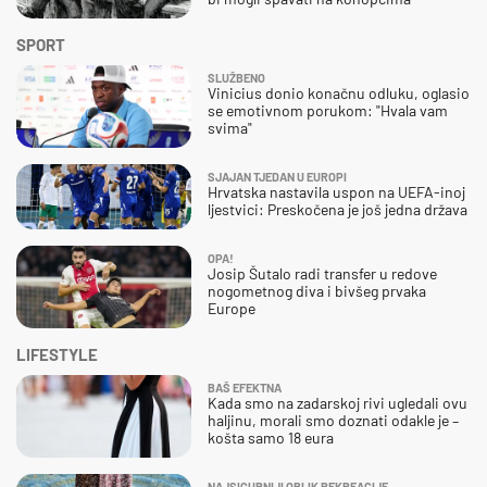
SPORT
SLUŽBENO
Vinicius donio konačnu odluku, oglasio
se emotivnom porukom: "Hvala vam
svima"
SJAJAN TJEDAN U EUROPI
Hrvatska nastavila uspon na UEFA-inoj
ljestvici: Preskočena je još jedna država
OPA!
Josip Šutalo radi transfer u redove
nogometnog diva i bivšeg prvaka
Europe
LIFESTYLE
BAŠ EFEKTNA
Kada smo na zadarskoj rivi ugledali ovu
haljinu, morali smo doznati odakle je –
košta samo 18 eura
NAJSIGURNIJI OBLIK REKREACIJE