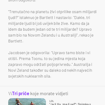
"Trenutačno na planetu živi otprilike osam milijardi
ljudi?" istaknuo je Bartlett i nastavio: "Dakle, tri
milijarde ljudi bi još uvijek bile žive. Kamo da ja
idem da budem jedan od te tri milijarde? Upravo
sam bio na Novom Zelandu i u Australiji", rekao je
Bartlett.
Jacobsen je odgovorila: "Upravo tamo biste i vi
otišli. Prema Toonu, to su jedina mjesta koja
zapravo mogu održati poljoprivredu." Australija i
Novi Zeland također su daleko od nekih najvećih
svjetskih nuklearnih sila.
\\
Tri priče
koje morate vidjeti
LOL
"Je li živ, zna li se?": Snimka s