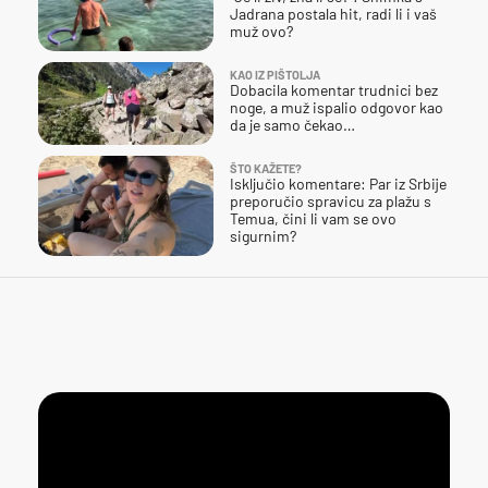
Jadrana postala hit, radi li i vaš
muž ovo?
KAO IZ PIŠTOLJA
Dobacila komentar trudnici bez
noge, a muž ispalio odgovor kao
da je samo čekao…
ŠTO KAŽETE?
Isključio komentare: Par iz Srbije
preporučio spravicu za plažu s
Temua, čini li vam se ovo
sigurnim?