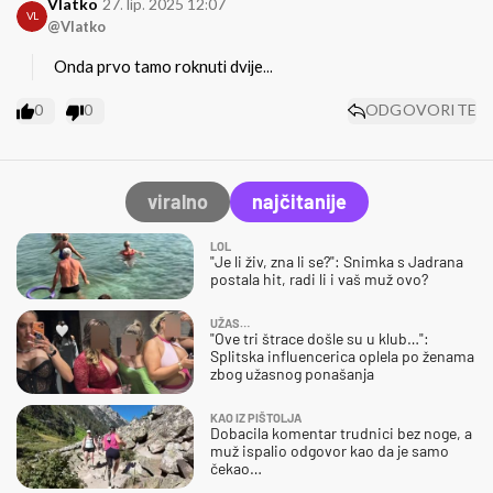
Vlatko
27. lip. 2025 12:07
VL
@Vlatko
Onda prvo tamo roknuti dvije...
0
0
ODGOVORITE
viralno
najčitanije
LOL
"Je li živ, zna li se?": Snimka s Jadrana
postala hit, radi li i vaš muž ovo?
UŽAS…
"Ove tri štrace došle su u klub…":
Splitska influencerica oplela po ženama
zbog užasnog ponašanja
KAO IZ PIŠTOLJA
Dobacila komentar trudnici bez noge, a
muž ispalio odgovor kao da je samo
čekao…