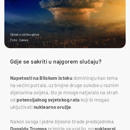
Oblak u obliku gljive
Foto: Canva
Gdje se sakriti u najgorem slučaju?
Napetosti na Bliskom istoku
dominiraju kao tema
na većini portala, uz brojne druge sukobe u raznim
dijelovima svijeta, što je mnoge natjeralo na strah
od
potencijalnog svjetskog rata
koji bi mogao
uključivati
nuklearno oružje
.
Nakon ovoga i jedne bijesne tirade predsjednika
Donalda Trumpa
primirje se vratilo, no
nuklearni