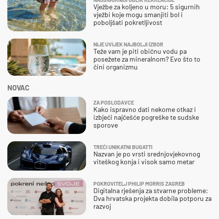
Vježbe za koljeno u moru: 5 sigurnih
vježbi koje mogu smanjiti bol i
poboljšati pokretljivost
NIJE UVIJEK NAJBOLJI IZBOR
Teže vam je piti običnu vodu pa
posežete za mineralnom? Evo što to
čini organizmu
NOVAC
ZA POSLODAVCE
Kako ispravno dati nekome otkaz i
izbjeći najčešće pogreške te sudske
sporove
TREĆI UNIKATNI BUGATTI
Nazvan je po vrsti srednjovjekovnog
viteškog konja i visok samo metar
POKROVITELJ PHILIP MORRIS ZAGREB
Digitalna rješenja za stvarne probleme:
Dva hrvatska projekta dobila potporu za
razvoj