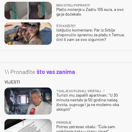
NISU STIGLI POPRAVITI
Platio noćenje u Zadru 105 eura, a ovo
ga je dočekalo
ŠTO KAŽETE?
Isključio komentare: Par iz Srbije
preporučio spravicu za plažu s Temua,
čini li vam se ovo sigurnim?
\\ Pronađite
što vas zanima
VIJESTI
"I DALJE SU PLESALI, VRIŠTALI..."
Turisti mu zapalili apartman: "U 30
minuta nestalo je 50 godina našeg
života, supruga i ja ne možemo oka
sklopiti"
PRIMORJE
Potres zatresao obalu: "Čula sam
razbijanje čaša u stanu iznad"