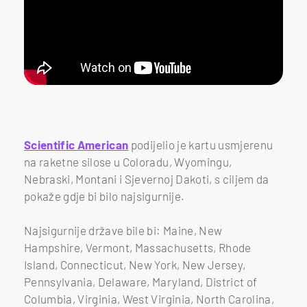
Scientific American
podijelio je kartu usmjerenu
na raketne silose u Coloradu, Wyomingu,
Nebraski, Montani i Sjevernoj Dakoti, s ciljem da
pokaže gdje bi bilo najsigurnije.
Najsigurnije države bile bi: Maine, New
Hampshire, Vermont, Massachusetts, Rhode
Island, Connecticut, New York, New Jersey,
Pennsylvania, Delaware, Maryland, District of
Columbia, Virginia, West Virginia, North Carolina,