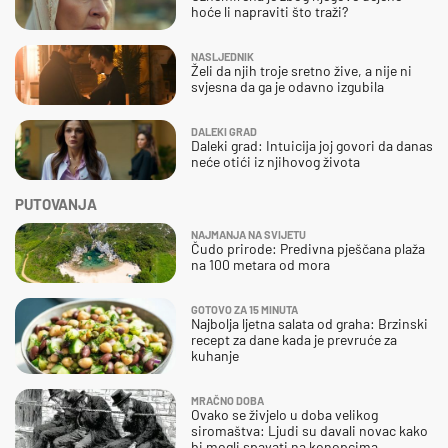
hoće li napraviti što traži?
NASLJEDNIK
Želi da njih troje sretno žive, a nije ni
svjesna da ga je odavno izgubila
DALEKI GRAD
Daleki grad: Intuicija joj govori da danas
neće otići iz njihovog života
PUTOVANJA
NAJMANJA NA SVIJETU
Čudo prirode: Predivna pješčana plaža
na 100 metara od mora
GOTOVO ZA 15 MINUTA
Najbolja ljetna salata od graha: Brzinski
recept za dane kada je prevruće za
kuhanje
MRAČNO DOBA
Ovako se živjelo u doba velikog
siromaštva: Ljudi su davali novac kako
bi mogli spavati na konopcima