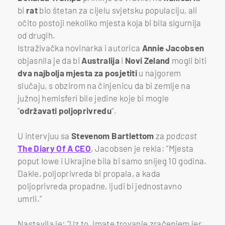
bi
rat
bio štetan za cijelu svjetsku populaciju, ali
očito postoji nekoliko mjesta koja bi bila sigurnija
od drugih.
Istraživačka novinarka i autorica
Annie Jacobsen
objasnila je da bi
Australija
i
Novi Zeland
mogli biti
dva najbolja mjesta za posjetiti
u najgorem
slučaju, s obzirom na činjenicu da bi zemlje na
južnoj hemisferi bile jedine koje bi mogle
"
održavati poljoprivredu
".
U intervjuu sa
Stevenom Bartlettom
za
podcast
The Diary Of A CEO
, Jacobsen je rekla: "Mjesta
poput Iowe i Ukrajine bila bi samo snijeg 10 godina.
Dakle, poljoprivreda bi propala, a kada
poljoprivreda propadne, ljudi bi jednostavno
umrli."
Nastavila je: "Uz to, imate trovanje zračenjem jer