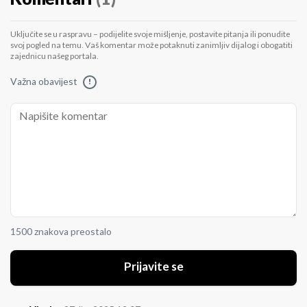
Uključite se u raspravu – podijelite svoje mišljenje, postavite pitanja ili ponudite
svoj pogled na temu. Vaš komentar može potaknuti zanimljiv dijalog i obogatiti
zajednicu našeg portala.
Važna obavijest
!
1500 znakova preostalo
Prijavite se