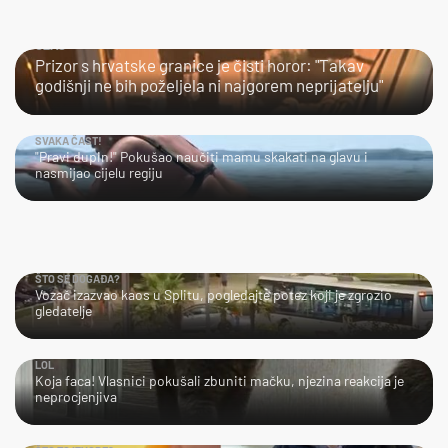
UŽAS…
Prizor s hrvatske granice je čisti horor: "Takav
godišnji ne bih poželjela ni najgorem neprijatelju"
SVAKA ČAST!
"Pravi dupin!" Pokušao naučiti mamu skakati na glavu i
nasmijao cijelu regiju
ŠTO SE DOGAĐA?
Vozač izazvao kaos u Splitu, pogledajte potez koji je zgrozio
gledatelje
LOL
Koja faca! Vlasnici pokušali zbuniti mačku, njezina reakcija je
neprocjenjiva