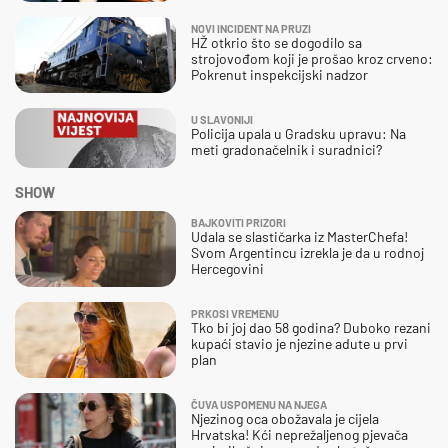
NOVI INCIDENT NA PRUZI
HŽ otkrio što se dogodilo sa
strojovođom koji je prošao kroz crveno:
Pokrenut inspekcijski nadzor
U SLAVONIJI
Policija upala u Gradsku upravu: Na
meti gradonačelnik i suradnici?
SHOW
BAJKOVITI PRIZORI
Udala se slastičarka iz MasterChefa!
Svom Argentincu izrekla je da u rodnoj
Hercegovini
PRKOSI VREMENU
Tko bi joj dao 58 godina? Duboko rezani
kupaći stavio je njezine adute u prvi
plan
ČUVA USPOMENU NA NJEGA
Njezinog oca obožavala je cijela
Hrvatska! Kći neprežaljenog pjevača