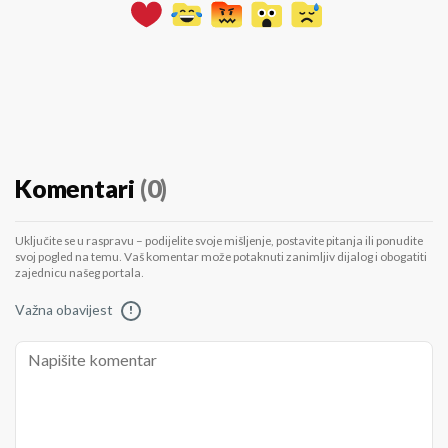
Komentari
(0)
Uključite se u raspravu – podijelite svoje mišljenje, postavite pitanja ili ponudite
svoj pogled na temu. Vaš komentar može potaknuti zanimljiv dijalog i obogatiti
zajednicu našeg portala.
Važna obavijest
!