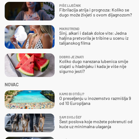
PIŠE LIJEČNIK
Fibrilacija atrija i prognoza: Koliko se
dugo može živjeti s ovom dijagnozom?
MIKROTREND
Sinj, alkari i dašak dolce vite: Jedna
haljina pretvorila je tribine u scenu iz
talijanskog filma
DOBRO JE ZNATI
Koliko dugo narezana lubenica smije
stajati u hladnjaku i kada je više nije
sigurno jesti?
NOVAC
KAMO BI OTIŠLI?
O preseljenju u inozemstvo razmišlja 9
od 10 Europljana
SAM SVOJ ŠEF
Šest poslova koje možete pokrenuti od
kuće uz minimalna ulaganja