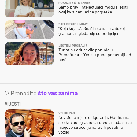
POKAŽITE ŠTO ZNATE!
Samo pravi intelektualci mogu riješiti
ovaj kviz bez ijedne pogreške
ZAMJERATE LI JOJ?
"Koja kuja…": Snašla se na hrvatskoj
granici, ali gledatelji su podijeljeni
JESTE LI PROBALI?
Turisticu oduševila ponuda u
Primoštenu: "Oni su puno pametniji od
nas"
\\ Pronađite
što vas zanima
VIJESTI
VELIKI PAD
Neviđene mjere osiguranja: Godinama
se skrivao i gradio carstvo, a sada su za
njegovo izručenje naručili posebno
vozilo