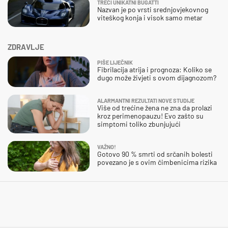
TREĆI UNIKATNI BUGATTI
Nazvan je po vrsti srednjovjekovnog
viteškog konja i visok samo metar
ZDRAVLJE
PIŠE LIJEČNIK
Fibrilacija atrija i prognoza: Koliko se
dugo može živjeti s ovom dijagnozom?
ALARMANTNI REZULTATI NOVE STUDIJE
Više od trećine žena ne zna da prolazi
kroz perimenopauzu! Evo zašto su
simptomi toliko zbunjujući
VAŽNO!
Gotovo 90 % smrti od srčanih bolesti
povezano je s ovim čimbenicima rizika