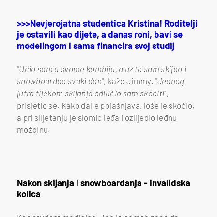
>>>Nevjerojatna studentica Kristina! Roditelji
je ostavili kao dijete, a danas roni, bavi se
modelingom i sama financira svoj studij
"
Učio sam u svome kombiju, a uz to sam skijao i
snowboardao svaki dan
", kaže Jimmy. "
Jednog
jutra tijekom skijanja odlučio sam skočiti
",
prisjetio se. Kako dalje pojašnjava, loše je skočio,
a pri slijetanju je slomio leđa i ozlijedio leđnu
moždinu.
Nakon skijanja i snowboardanja - invalidska
kolica
Kao student medicine, Jan je odmah znao da