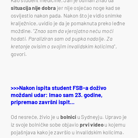
situacija nije dobra
jer nije osjećao noge kad se
osvijestio nakon pada. Nakon što je vidio snimke
kralježnice, uvidio je da je pomaknuta preko leđne
moždine. "
Znao sam da vjerojatno neću moći
hodati. Paraliziran sam od pupka nadolje. Za
kretanje ovisim o svojim invalidskim kolicima
",
govori.
>>>Nakon ispita student FSB-a doživo
moždani udar: Imao sam 23. godine,
pripremao završni ispit...
Od nesreće, živio je u
bolnici
u Sydneyju. Upravo je
iz svoje bolničke sobe objavio
prvi video
u kojemu
pojašnjava kako je završio u invalidskim kolicima.