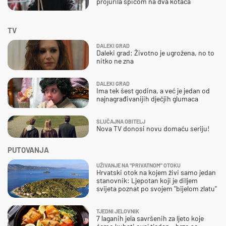
projurila špicom na dva kotača
TV
DALEKI GRAD
Daleki grad: Životno je ugrožena, no to
nitko ne zna
DALEKI GRAD
Ima tek šest godina, a već je jedan od
najnagrađivanijih dječjih glumaca
SLUČAJNA OBITELJ
Nova TV donosi novu domaću seriju!
PUTOVANJA
UŽIVANJE NA "PRIVATNOM" OTOKU
Hrvatski otok na kojem živi samo jedan
stanovnik: Ljepotan koji je diljem
svijeta poznat po svojem "bijelom zlatu"
TJEDNI JELOVNIK
7 laganih jela savršenih za ljeto koje