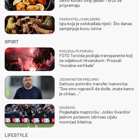
ćemo kuhati ovaj tjedan – brzo se
pripremaju
POKROVITELJ CARLSBERG
Igra koja je oslobađala riječi: Što danas
zamjenjuje bocu istine
SPORT
POGLEDAJTE PORUKU
FOTO Torcida podigla transparente koji
će odjeknuti Hrvatskom: Prozvali
"moralne vertikale"
JEDAN FAKTOR PRELOMIO
Gattuso potvrdio transfer Ivanovića:
"Sve smo napravili da dođe, znate kamo
je otišao..."
ODUŠEVIO
Pogledajte majstoriju: Joško Gvardiol
jednim potezom izbrisao cijelu
momčad Atletica
LIFESTYLE