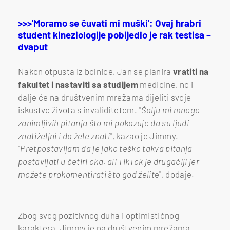
>>>'Moramo se čuvati mi muški': Ovaj hrabri
student kineziologije pobijedio je rak testisa –
dvaput
Nakon otpusta iz bolnice, Jan se planira
vratiti na
fakultet i nastaviti sa studijem
medicine, no i
dalje će na društvenim mrežama dijeliti svoje
iskustvo života s invaliditetom. "
Šalju mi mnogo
zanimljivih pitanja što mi pokazuje da su ljudi
znatiželjni i da žele znati
", kazao je Jimmy.
"
Pretpostavljam da je jako teško takva pitanja
postavljati u četiri oka, ali TikTok je drugačiji jer
možete prokomentirati što god želit
e", dodaje.
Zbog svog pozitivnog duha i optimističnog
karaktera, Jimmy je na društvenim mrežama