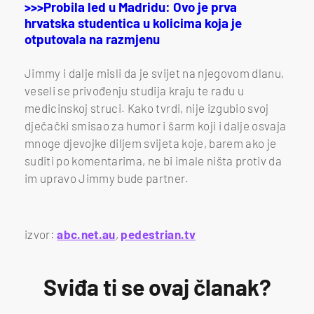
>>>Probila led u Madridu: Ovo je prva
hrvatska studentica u kolicima koja je
otputovala na razmjenu
Jimmy i dalje misli da je svijet na njegovom dlanu,
veseli se privođenju studija kraju te radu u
medicinskoj struci. Kako tvrdi, nije izgubio svoj
dječački smisao za humor i šarm koji i dalje osvaja
mnoge djevojke diljem svijeta koje, barem ako je
suditi po komentarima, ne bi imale ništa protiv da
im upravo Jimmy bude partner.
izvor:
abc.net.au
,
pedestrian.tv
Sviđa ti se ovaj članak?