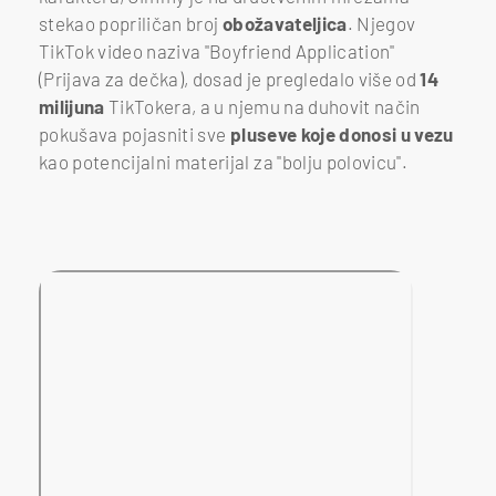
stekao popriličan broj
obožavateljica
. Njegov
TikTok video naziva "Boyfriend Application"
(Prijava za dečka), dosad je pregledalo više od
14
milijuna
TikTokera, a u njemu na duhovit način
pokušava pojasniti sve
pluseve koje donosi u vezu
kao potencijalni materijal za "bolju polovicu".