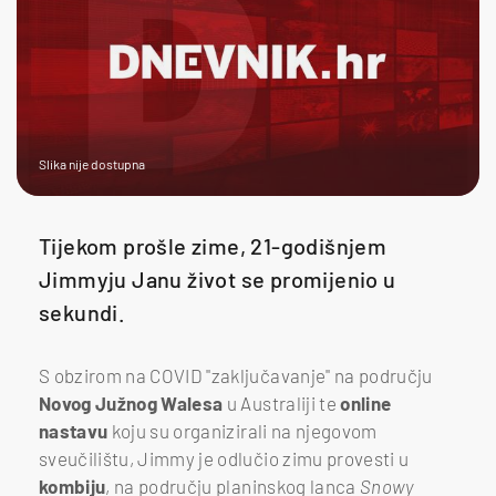
Slika nije dostupna
Tijekom prošle zime, 21-godišnjem
Jimmyju Janu život se promijenio u
sekundi.
S obzirom na COVID "zaključavanje" na području
Novog Južnog Walesa
u Australiji te
online
nastavu
koju su organizirali na njegovom
sveučilištu, Jimmy je odlučio zimu provesti u
kombiju
, na području planinskog lanca
Snowy