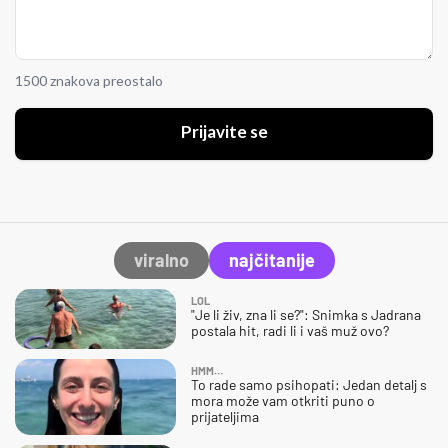
1500 znakova preostalo
Prijavite se
viralno
najčitanije
LOL
"Je li živ, zna li se?": Snimka s Jadrana
postala hit, radi li i vaš muž ovo?
HMM…
To rade samo psihopati: Jedan detalj s
mora može vam otkriti puno o
prijateljima