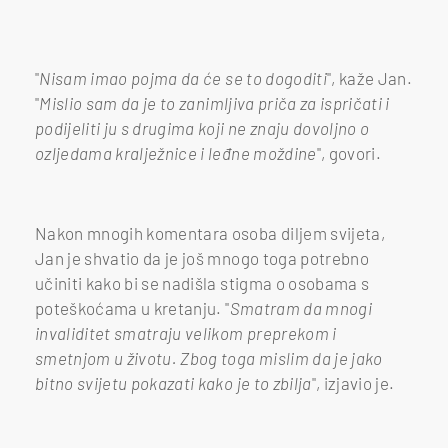
"
Nisam imao pojma da će se to dogoditi
", kaže Jan.
"
Mislio sam da je to zanimljiva priča za ispričati i
podijeliti ju s drugima koji ne znaju dovoljno o
ozljedama kralježnice i leđne moždine
", govori.
Nakon mnogih komentara osoba diljem svijeta,
Jan je shvatio da je još mnogo toga potrebno
učiniti kako bi se nadišla stigma o osobama s
poteškoćama u kretanju. "
Smatram da mnogi
invaliditet smatraju velikom preprekom i
smetnjom u životu. Zbog toga mislim da je jako
bitno svijetu pokazati kako je to zbilja
", izjavio je.