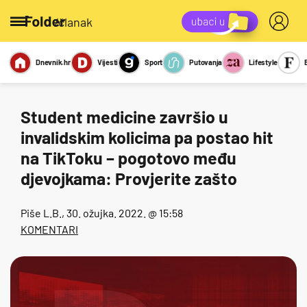
/članak
Dnevnik.hr
Vijesti
Sport
Putovanja
Lifestyle
Viralno
Miks
Kviz
Report
Sexy
Student medicine završio u
invalidskim kolicima pa postao hit
na TikToku – pogotovo među
djevojkama: Provjerite zašto
Piše
L.B.
, 30. ožujka. 2022. @ 15:58
KOMENTARI