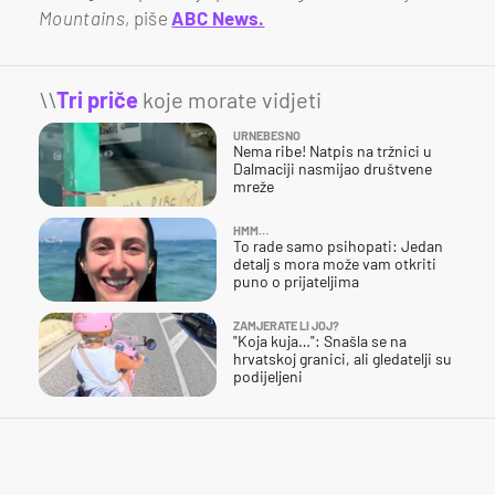
Mountains
, piše
ABC News.
\\
Tri priče
koje morate vidjeti
URNEBESNO
Nema ribe! Natpis na tržnici u
Dalmaciji nasmijao društvene
mreže
HMM…
To rade samo psihopati: Jedan
detalj s mora može vam otkriti
puno o prijateljima
ZAMJERATE LI JOJ?
"Koja kuja…": Snašla se na
hrvatskoj granici, ali gledatelji su
podijeljeni