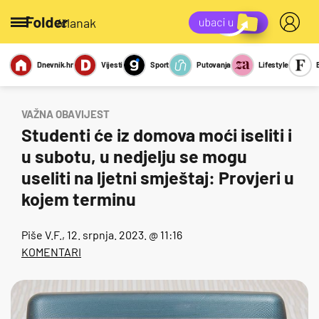
/članak
Dnevnik.hr
Vijesti
Sport
Putovanja
Lifestyle
Viralno
Miks
Kviz
Report
Sexy
VAŽNA OBAVIJEST
Studenti će iz domova moći iseliti i
u subotu, u nedjelju se mogu
useliti na ljetni smještaj: Provjeri u
kojem terminu
Piše
V.F.
, 12. srpnja. 2023. @ 11:16
KOMENTARI