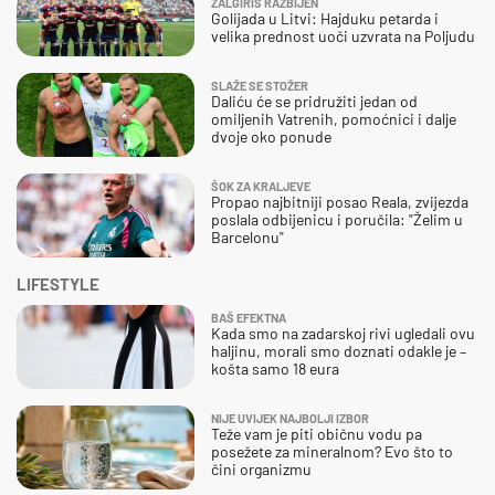
ŽALGIRIS RAZBIJEN
Golijada u Litvi: Hajduku petarda i
velika prednost uoči uzvrata na Poljudu
SLAŽE SE STOŽER
Daliću će se pridružiti jedan od
omiljenih Vatrenih, pomoćnici i dalje
dvoje oko ponude
ŠOK ZA KRALJEVE
Propao najbitniji posao Reala, zvijezda
poslala odbijenicu i poručila: "Želim u
Barcelonu"
LIFESTYLE
BAŠ EFEKTNA
Kada smo na zadarskoj rivi ugledali ovu
haljinu, morali smo doznati odakle je –
košta samo 18 eura
NIJE UVIJEK NAJBOLJI IZBOR
Teže vam je piti običnu vodu pa
posežete za mineralnom? Evo što to
čini organizmu