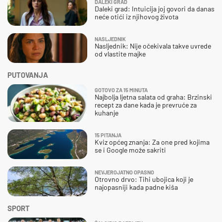
DALEKI GRAD
Daleki grad: Intuicija joj govori da danas
neće otići iz njihovog života
NASLJEDNIK
Nasljednik: Nije očekivala takve uvrede
od vlastite majke
PUTOVANJA
GOTOVO ZA 15 MINUTA
Najbolja ljetna salata od graha: Brzinski
recept za dane kada je prevruće za
kuhanje
15 PITANJA
Kviz općeg znanja: Za one pred kojima
se i Google može sakriti
NEVJEROJATNO OPASNO
Otrovno drvo: Tihi ubojica koji je
najopasniji kada padne kiša
SPORT