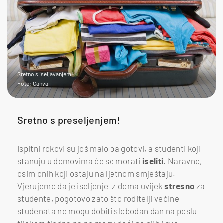
Sretno s iseljavanjem!
Foto: Canva
Sretno s preseljenjem!
Ispitni rokovi su još malo pa gotovi, a studenti koji
stanuju u domovima će se morati
iseliti
. Naravno,
osim onih koji ostaju na ljetnom smještaju.
Vjerujemo da je iseljenje iz doma uvijek
stresno
za
studente, pogotovo zato što roditelji većine
studenata ne mogu dobiti slobodan dan na poslu
tijekom tjedna pa ne mogu doći po njih i sve