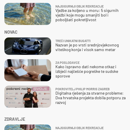
NAJSIGURNIJI OBLIK REKREACIJE
Vježbe za koljeno u moru: 5 sigurnih
vježbi koje mogu smanjiti bol i
poboljšati pokretljivost
NOVAC
TREĆI UNIKATNI BUGATTI
Nazvan je po vrsti srednjovjekovnog
viteškog konja i visok samo metar
ZA POSLODAVCE
Kako ispravno dati nekome otkaz i
izbjeći najčešće pogreške te sudske
sporove
POKROVITELJ PHILIP MORRIS ZAGREB
Digitalna rješenja za stvarne probleme:
Dva hrvatska projekta dobila potporu za
razvoj
ZDRAVLJE
NAJSIGURNIJI OBLIK REKREACIJE