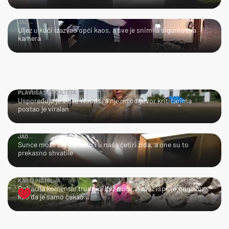
JAO...
Uljez u kući izazvao opći kaos, a sve je snimila sigurnosna
kamera
PLAVUŠA S FAKULTETA
Uspoređuju je s Elle Woods, a njezin odgovor kritičarima
postao je viralan
JAO...
Sunce može biti opasno i u naša četiri zida, a one su to
prekasno shvatile
KAO IZ PIŠTOLJA
Dobacila komentar trudnici bez noge, a muž ispalio odgovor
kao da je samo čekao…