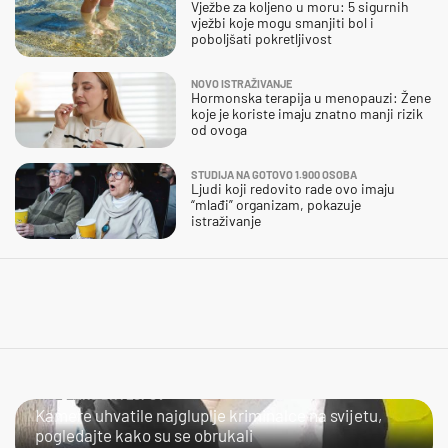
Vježbe za koljeno u moru: 5 sigurnih
vježbi koje mogu smanjiti bol i
poboljšati pokretljivost
NOVO ISTRAŽIVANJE
Hormonska terapija u menopauzi: Žene
koje je koriste imaju znatno manji rizik
od ovoga
STUDIJA NA GOTOVO 1.900 OSOBA
Ljudi koji redovito rade ovo imaju
“mlađi” organizam, pokazuje
istraživanje
NIJE LAKO BITI LOPOV
Kamere uhvatile najgluplje kriminalce na svijetu,
pogledajte kako su se obrukali