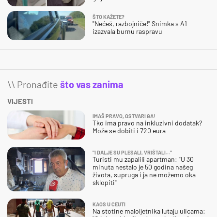
ŠTO KAŽETE?
"Nećeš, razbojniče!" Snimka s A1
izazvala burnu raspravu
\\ Pronađite
što vas zanima
VIJESTI
IMAŠ PRAVO, OSTVARI GA!
Tko ima pravo na inkluzivni dodatak?
Može se dobiti i 720 eura
"I DALJE SU PLESALI, VRIŠTALI..."
Turisti mu zapalili apartman: "U 30
minuta nestalo je 50 godina našeg
života, supruga i ja ne možemo oka
sklopiti"
KAOS U CEUTI
Na stotine maloljetnika lutaju ulicama: