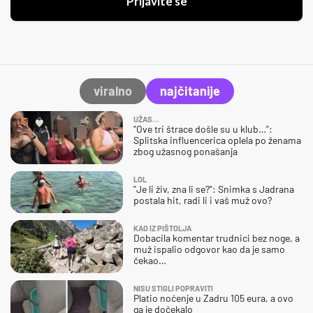
Prijavite se
viralno
najčitanije
UŽAS…
"Ove tri štrace došle su u klub…":
Splitska influencerica oplela po ženama
zbog užasnog ponašanja
LOL
"Je li živ, zna li se?": Snimka s Jadrana
postala hit, radi li i vaš muž ovo?
KAO IZ PIŠTOLJA
Dobacila komentar trudnici bez noge, a
muž ispalio odgovor kao da je samo
čekao…
NISU STIGLI POPRAVITI
Platio noćenje u Zadru 105 eura, a ovo
ga je dočekalo