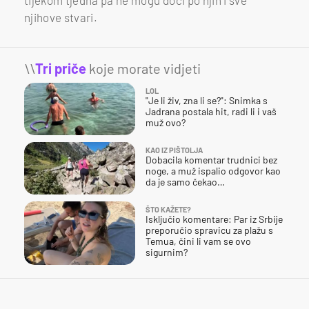
njihove stvari.
\\
Tri priče
koje morate vidjeti
LOL
"Je li živ, zna li se?": Snimka s
Jadrana postala hit, radi li i vaš
muž ovo?
KAO IZ PIŠTOLJA
Dobacila komentar trudnici bez
noge, a muž ispalio odgovor kao
da je samo čekao…
ŠTO KAŽETE?
Isključio komentare: Par iz Srbije
preporučio spravicu za plažu s
Temua, čini li vam se ovo
sigurnim?