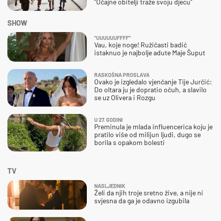
"Očajne obitelji traže svoju djecu"
SHOW
"UUUUUUFFFF"
Vau, koje noge! Ružičasti badić
istaknuo je najbolje adute Maje Šuput
RASKOŠNA PROSLAVA
Ovako je izgledalo vjenčanje Tije Jurčić:
Do oltara ju je dopratio očuh, a slavilo
se uz Olivera i Rozgu
U 27. GODINI
Preminula je mlada influencerica koju je
pratilo više od milijun ljudi, dugo se
borila s opakom bolesti
TV
NASLJEDNIK
Želi da njih troje sretno žive, a nije ni
svjesna da ga je odavno izgubila