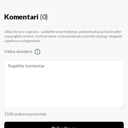
Komentari
(0)
Uključite se u raspravu – podijelite svoje mišljenje, postavite pitanja ili ponudite
svoj pogled na temu. Vaš komentar može potaknuti zanimljiv dijalog i obogatiti
zajednicu našeg portala.
Važna obavijest
!
1500 znakova preostalo