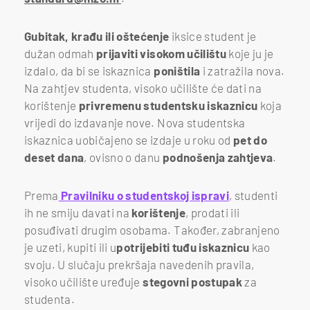
Gubitak, krađu ili oštećenje
iksice student je
dužan odmah
prijaviti visokom učilištu
koje ju je
izdalo, da bi se iskaznica
poništila
i zatražila nova.
Na zahtjev studenta, visoko učilište će dati na
korištenje
privremenu studentsku iskaznicu
koja
vrijedi do izdavanje nove. Nova studentska
iskaznica uobičajeno se izdaje u roku od
pet do
deset dana
, ovisno o danu
podnošenja zahtjeva
.
Prema
Pravilniku o studentskoj ispravi
, studenti
ih ne smiju davati na
korištenje
, prodati ili
posuđivati drugim osobama. Također, zabranjeno
je uzeti, kupiti ili u
potrijebiti tuđu iskaznicu
kao
svoju. U slučaju prekršaja navedenih pravila,
visoko učilište uređuje
stegovni postupak
za
studenta.