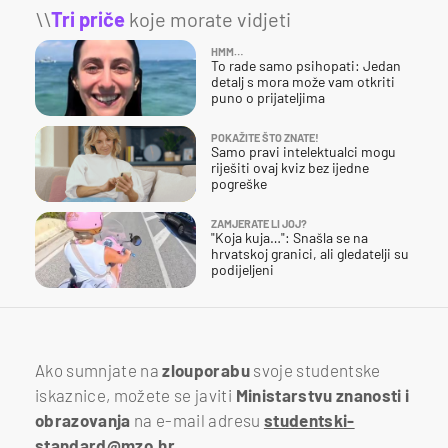
\\
Tri priče
koje morate vidjeti
HMM…
To rade samo psihopati: Jedan
detalj s mora može vam otkriti
puno o prijateljima
POKAŽITE ŠTO ZNATE!
Samo pravi intelektualci mogu
riješiti ovaj kviz bez ijedne
pogreške
ZAMJERATE LI JOJ?
"Koja kuja…": Snašla se na
hrvatskoj granici, ali gledatelji su
podijeljeni
Ako sumnjate na
zlouporabu
svoje studentske
iskaznice, možete se javiti
Ministarstvu znanosti i
obrazovanja
na e-mail adresu
studentski-
standard@mzo.hr
.