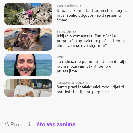
KAO IZ PIŠTOLJA
Dobacila komentar trudnici bez noge, a
muž ispalio odgovor kao da je samo
čekao…
ŠTO KAŽETE?
Isključio komentare: Par iz Srbije
preporučio spravicu za plažu s Temua,
čini li vam se ovo sigurnim?
HMM…
To rade samo psihopati: Jedan detalj s
mora može vam otkriti puno o
prijateljima
POKAŽITE ŠTO ZNATE!
Samo pravi intelektualci mogu riješiti
ovaj kviz bez ijedne pogreške
\\ Pronađite
što vas zanima