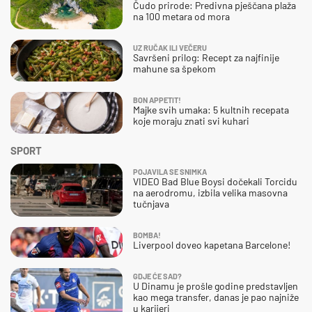
Čudo prirode: Predivna pješčana plaža
na 100 metara od mora
UZ RUČAK ILI VEČERU
Savršeni prilog: Recept za najfinije
mahune sa špekom
BON APPETIT!
Majke svih umaka: 5 kultnih recepata
koje moraju znati svi kuhari
SPORT
POJAVILA SE SNIMKA
VIDEO Bad Blue Boysi dočekali Torcidu
na aerodromu, izbila velika masovna
tučnjava
BOMBA!
Liverpool doveo kapetana Barcelone!
GDJE ĆE SAD?
U Dinamu je prošle godine predstavljen
kao mega transfer, danas je pao najniže
u karijeri