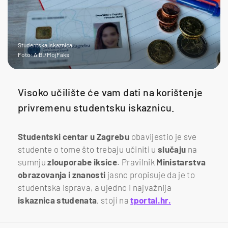
Studentska iskaznica
Foto: A.B./MojFaks
Visoko učilište će vam dati na korištenje
privremenu studentsku iskaznicu.
Studentski centar u Zagrebu
obavijestio je sve
studente o tome što trebaju učiniti u
slučaju
na
sumnju
zlouporabe iksice
. Pravilnik
Ministarstva
obrazovanja i znanosti
jasno propisuje da je to
studentska isprava, a ujedno i najvažnija
iskaznica studenata
, stoji na
tportal.hr.