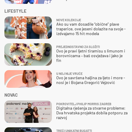
LIFESTYLE
NOVE KOLEKCIJE
Ako su vam dosadile “obične” plave
traperice, ove jeseni dolazite na svoje -
izdvajamo 15 hit modela
PREJEDNOSTAVNO ZA SLOŽITI
Ovo je pravi ljetni tiramisu s limunom i
borovnicama – baš osvježava i jako je
fin
U NOJ NIJE VRUĆE
Ovo je savršena haljina za ljeto i more -
nosi je i Bojana Gregorić Vejzović
NOVAC
POKROVITELJ PHILIP MORRIS ZAGREB
Digitalna rješenja za stvarne probleme:
Dva hrvatska projekta dobila potporu za
razvoj
TREĆI UNIKATNI BUGATTI