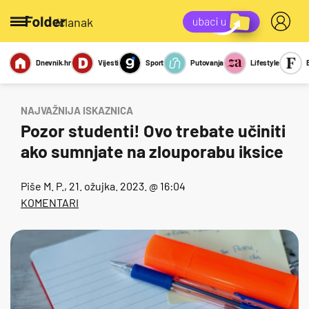
/članak
Dnevnik.hr
Vijesti
Sport
Putovanja
Lifestyle
Viralno
Miks
Kviz
Report
Sexy
NAJVAŽNIJA ISKAZNICA
Pozor studenti! Ovo trebate učiniti
ako sumnjate na zlouporabu iksice
Piše
M. P.
, 21. ožujka. 2023. @ 16:04
KOMENTARI