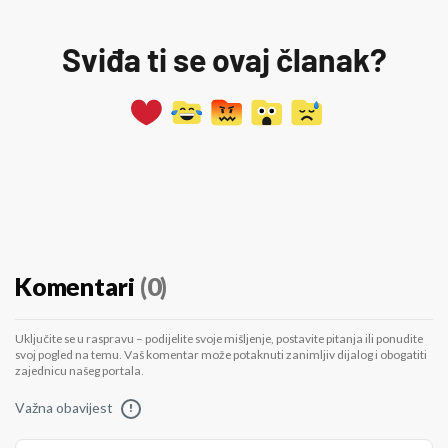
Sviđa ti se ovaj članak?
Komentari
(0)
Uključite se u raspravu – podijelite svoje mišljenje, postavite pitanja ili ponudite
svoj pogled na temu. Vaš komentar može potaknuti zanimljiv dijalog i obogatiti
zajednicu našeg portala.
Važna obavijest
!