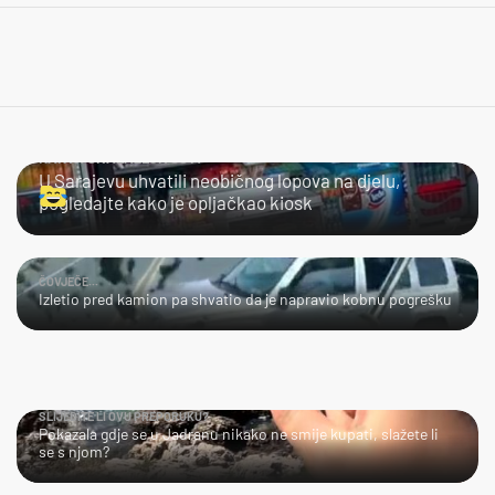
KAKVA SNALAŽLJIVOST!
U Sarajevu uhvatili neobičnog lopova na djelu,
pogledajte kako je opljačkao kiosk
ČOVJEČE...
Izletio pred kamion pa shvatio da je napravio kobnu pogrešku
SLIJEDITE LI OVU PREPORUKU?
Pokazala gdje se u Jadranu nikako ne smije kupati, slažete li
se s njom?