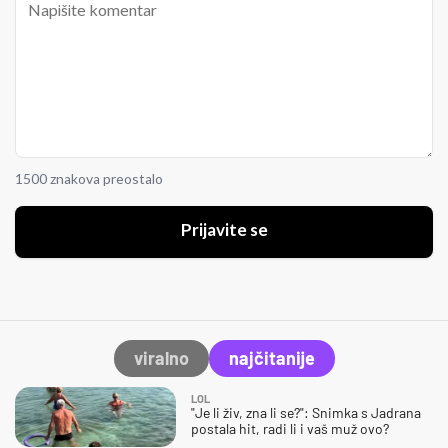
1500 znakova preostalo
Prijavite se
viralno
najčitanije
LOL
"Je li živ, zna li se?": Snimka s Jadrana
postala hit, radi li i vaš muž ovo?