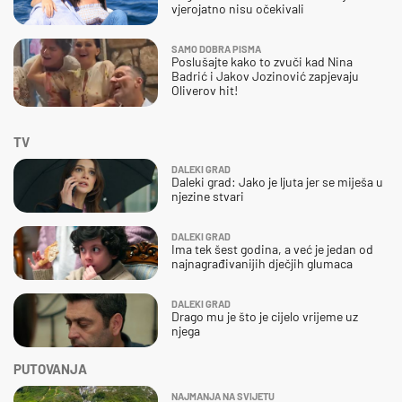
vjerojatno nisu očekivali
SAMO DOBRA PISMA
Poslušajte kako to zvuči kad Nina
Badrić i Jakov Jozinović zapjevaju
Oliverov hit!
TV
DALEKI GRAD
Daleki grad: Jako je ljuta jer se miješa u
njezine stvari
DALEKI GRAD
Ima tek šest godina, a već je jedan od
najnagrađivanijih dječjih glumaca
DALEKI GRAD
Drago mu je što je cijelo vrijeme uz
njega
PUTOVANJA
NAJMANJA NA SVIJETU