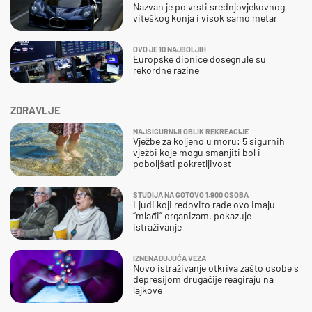
Nazvan je po vrsti srednjovjekovnog
viteškog konja i visok samo metar
OVO JE 10 NAJBOLJIH
Europske dionice dosegnule su
rekordne razine
ZDRAVLJE
NAJSIGURNIJI OBLIK REKREACIJE
Vježbe za koljeno u moru: 5 sigurnih
vježbi koje mogu smanjiti bol i
poboljšati pokretljivost
STUDIJA NA GOTOVO 1.900 OSOBA
Ljudi koji redovito rade ovo imaju
“mlađi” organizam, pokazuje
istraživanje
IZNENAĐUJUĆA VEZA
Novo istraživanje otkriva zašto osobe s
depresijom drugačije reagiraju na
lajkove