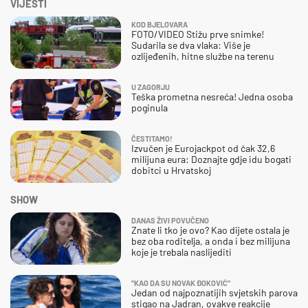
VIJESTI
KOD BJELOVARA
FOTO/VIDEO Stižu prve snimke!
Sudarila se dva vlaka: Više je
ozlijeđenih, hitne službe na terenu
U ZAGORJU
Teška prometna nesreća! Jedna osoba
poginula
ČESTITAMO!
Izvučen je Eurojackpot od čak 32,6
milijuna eura: Doznajte gdje idu bogati
dobitci u Hrvatskoj
SHOW
DANAS ŽIVI POVUČENO
Znate li tko je ovo? Kao dijete ostala je
bez oba roditelja, a onda i bez milijuna
koje je trebala naslijediti
"KAO DA SU NOVAK ĐOKOVIĆ"
Jedan od najpoznatijih svjetskih parova
stigao na Jadran, ovakve reakcije