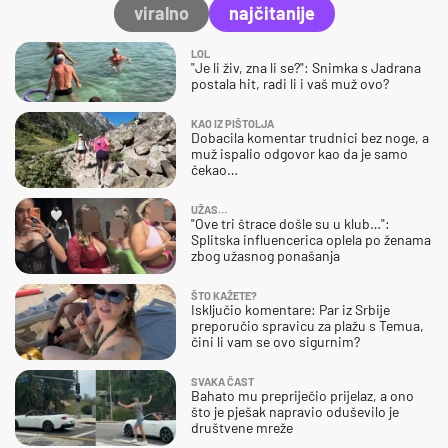
viralno
najčitanije
LOL
"Je li živ, zna li se?": Snimka s Jadrana
postala hit, radi li i vaš muž ovo?
KAO IZ PIŠTOLJA
Dobacila komentar trudnici bez noge, a
muž ispalio odgovor kao da je samo
čekao…
UŽAS…
"Ove tri štrace došle su u klub…":
Splitska influencerica oplela po ženama
zbog užasnog ponašanja
ŠTO KAŽETE?
Isključio komentare: Par iz Srbije
preporučio spravicu za plažu s Temua,
čini li vam se ovo sigurnim?
SVAKA ČAST
Bahato mu prepriječio prijelaz, a ono
što je pješak napravio oduševilo je
društvene mreže