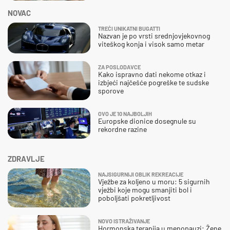
NOVAC
TREĆI UNIKATNI BUGATTI
Nazvan je po vrsti srednjovjekovnog
viteškog konja i visok samo metar
ZA POSLODAVCE
Kako ispravno dati nekome otkaz i
izbjeći najčešće pogreške te sudske
sporove
OVO JE 10 NAJBOLJIH
Europske dionice dosegnule su
rekordne razine
ZDRAVLJE
NAJSIGURNIJI OBLIK REKREACIJE
Vježbe za koljeno u moru: 5 sigurnih
vježbi koje mogu smanjiti bol i
poboljšati pokretljivost
NOVO ISTRAŽIVANJE
Hormonska terapija u menopauzi: Žene