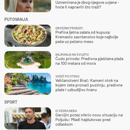
Uznemirena je zbog njegove ucjene -
hoće li napraviti što traži?
PUTOVANJA
OBVEZNO PROBATI!
Prefina ljetna salata od kupusa:
Kremasto savršenstvo koje najbolje
paše uz pečeno meso
NAJMANJA NA SVIJETU
Čudo prirode: Predivna pješčana plaža
na 100 metara od mora
VODIČ PO OTOKU
Veličanstveni Brač: Kameni otok na
kojem ćete pronaći pustinju, predivne
plaže i uzbudljivu hranu
SPORT
IZ VEDRA NEBA
Garcijin potez otkrio novu situaciju na
Poljudu: Mladi hajdukovac pred
odlaskom