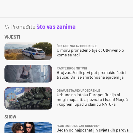
\\ Pronađite
što vas zanima
VIJESTI
ČEKA SE NALAZ OBDUKCIJE
U moru pronađeno tijelo: Otkriveno o
kome se radi
RASTE BROJ MRTVIH
Broj zaraženih prvi put premašio četiri
tisuće: Širi se smrtonosna epidemija
OBAVJEŠTAJNO UPOZORENJE
Uzbuna na istoku Europe: Rusija bi
mogla napasti, a poznato i kada! Moguć
i kopneni upad u članicu NATO-a
SHOW
"KAO DA SU NOVAK ĐOKOVIĆ"
Jedan od najpoznatijih svjetskih parova