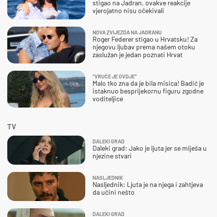
stigao na Jadran, ovakve reakcije
vjerojatno nisu očekivali
NOVA ZVIJEZDA NA JADRANU
Roger Federer stigao u Hrvatsku! Za
njegovu ljubav prema našem otoku
zaslužan je jedan poznati Hrvat
"VRUĆE JE OVDJE"
Malo tko zna da je bila misica! Badić je
istaknuo besprijekornu figuru zgodne
voditeljice
TV
DALEKI GRAD
Daleki grad: Jako je ljuta jer se miješa u
njezine stvari
NASLJEDNIK
Nasljednik: Ljuta je na njega i zahtjeva
da učini nešto
DALEKI GRAD