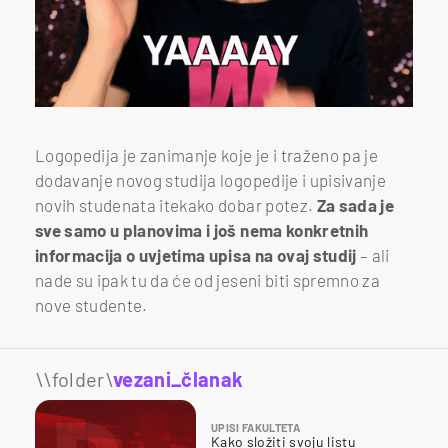
Logopedija je zanimanje koje je i traženo pa je
dodavanje novog studija logopedije i upisivanje
novih studenata itekako dobar potez.
Za sada je
sve samo u planovima i još nema konkretnih
informacija o uvjetima upisa na ovaj studij
– ali
nade su ipak tu da će od jeseni biti spremno za
nove studente.
\\folder\
vezani_članak
UPISI FAKULTETA
Kako složiti svoju listu