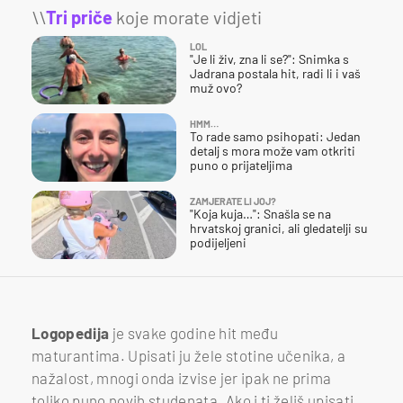
\\
Tri priče
koje morate vidjeti
LOL
"Je li živ, zna li se?": Snimka s
Jadrana postala hit, radi li i vaš
muž ovo?
HMM…
To rade samo psihopati: Jedan
detalj s mora može vam otkriti
puno o prijateljima
ZAMJERATE LI JOJ?
"Koja kuja…": Snašla se na
hrvatskoj granici, ali gledatelji su
podijeljeni
Logopedija
je svake godine hit među
maturantima. Upisati ju žele stotine učenika, a
nažalost, mnogi onda izvise jer ipak ne prima
toliko puno novih studenata. Ako i ti želiš upisati