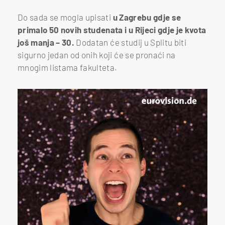
Do sada se mogla upisati
u Zagrebu gdje se
primalo 50 novih studenata i u Rijeci gdje je kvota
još manja – 30.
Dodatan će studij u Splitu biti
sigurno jedan od onih koji će se pronaći na
mnogim listama fakulteta.