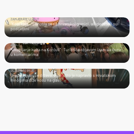
ZAMJERATE LI JOJ?
"Koja kuja…": Snašla se na hrvatskoj granici, ali gledatelji su
podijeljeni
JAO…
"Okupljanje kulta na Korčuli": Turistica objavom izazvala buru
u komentarima
ULJEPŠAO IH JE
Uređuje granice država, a ono što je napravio s Hrvatskom
mnogima diže kosu na glavi