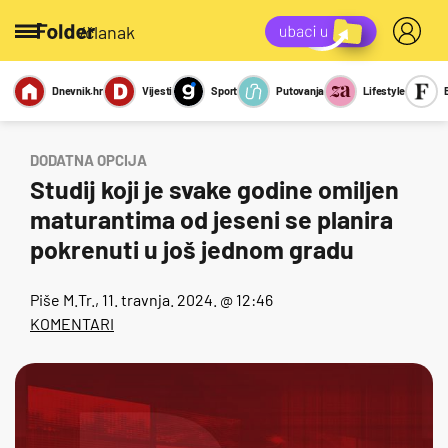
/članak
Dnevnik.hr
Vijesti
Sport
Putovanja
Lifestyle
Viralno
Miks
Kviz
Report
Sexy
DODATNA OPCIJA
Studij koji je svake godine omiljen
maturantima od jeseni se planira
pokrenuti u još jednom gradu
Piše
M.Tr.
, 11. travnja. 2024. @ 12:46
KOMENTARI