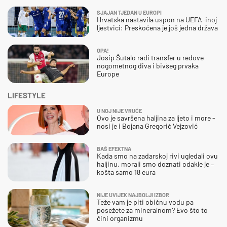
SJAJAN TJEDAN U EUROPI
Hrvatska nastavila uspon na UEFA-inoj
ljestvici: Preskočena je još jedna država
OPA!
Josip Šutalo radi transfer u redove
nogometnog diva i bivšeg prvaka
Europe
LIFESTYLE
U NOJ NIJE VRUĆE
Ovo je savršena haljina za ljeto i more -
nosi je i Bojana Gregorić Vejzović
BAŠ EFEKTNA
Kada smo na zadarskoj rivi ugledali ovu
haljinu, morali smo doznati odakle je –
košta samo 18 eura
NIJE UVIJEK NAJBOLJI IZBOR
Teže vam je piti običnu vodu pa
posežete za mineralnom? Evo što to
čini organizmu