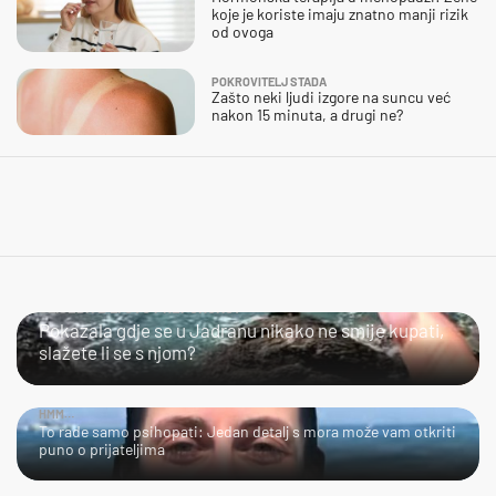
koje je koriste imaju znatno manji rizik
od ovoga
POKROVITELJ STADA
Zašto neki ljudi izgore na suncu već
nakon 15 minuta, a drugi ne?
SLIJEDITE LI OVU PREPORUKU?
Pokazala gdje se u Jadranu nikako ne smije kupati,
slažete li se s njom?
HMM…
To rade samo psihopati: Jedan detalj s mora može vam otkriti
puno o prijateljima