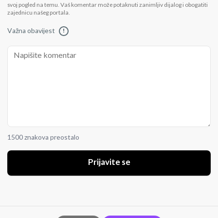
svoj pogled na temu. Vaš komentar može potaknuti zanimljiv dijalog i obogatiti
zajednicu našeg portala.
Važna obavijest
!
1500 znakova preostalo
Prijavite se