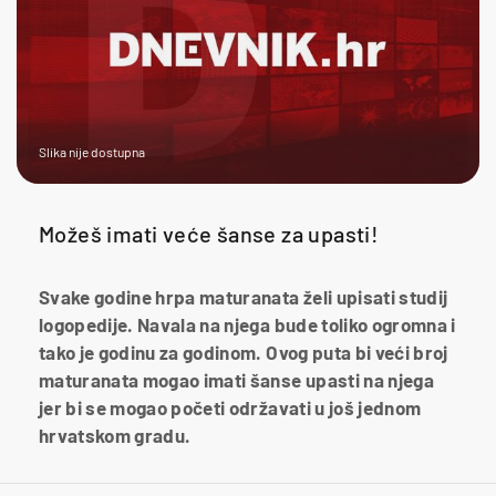
Slika nije dostupna
Možeš imati veće šanse za upasti!
Svake godine hrpa maturanata želi upisati studij
logopedije. Navala na njega bude toliko ogromna i
tako je godinu za godinom. Ovog puta bi veći broj
maturanata mogao imati šanse upasti na njega
jer bi se mogao početi održavati u još jednom
hrvatskom gradu.