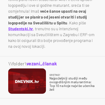
logopediju i ove si godine maturant, sreća ti se
osmjehnula! Imaš
veće šanse upasti na ovaj
studij jer se planira od jeseni otvariti i studij
logopedije na Sveučilištu u Splitu
. Kako piše
Studentski.hr
, trenutno su u intenzivnoj
komunikaciji sa Sveučilištem u Zagrebu i ERF-om
kako bi osigurali što bolje provođenje programa i
na ovoj novoj lokaciji.
\\folder\
vezani_članak
SRETNO!
Najpoželjniji studiji među
ovogodišnjim maturantima:
Top 10 na koje najviše učenika
želi