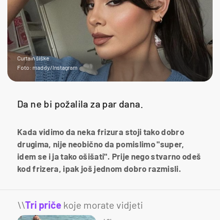
Curtain šiške
Foto: maddy/Instagram
Da ne bi požalila za par dana.
Kada vidimo da neka frizura stoji tako dobro
drugima, nije neobično da pomislimo "super,
idem se i ja tako ošišati". Prije nego stvarno odeš
kod frizera, ipak još jednom dobro razmisli.
\\
Tri priče
koje morate vidjeti