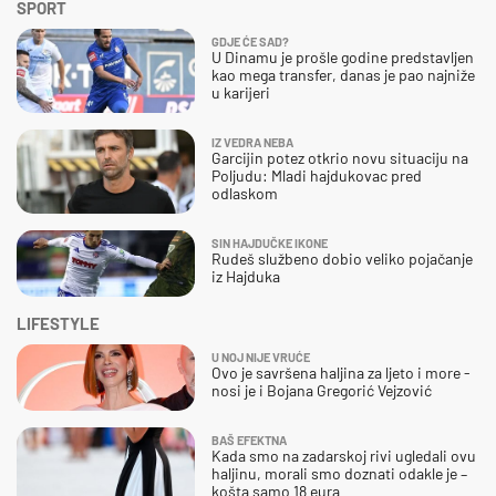
SPORT
GDJE ĆE SAD?
U Dinamu je prošle godine predstavljen
kao mega transfer, danas je pao najniže
u karijeri
IZ VEDRA NEBA
Garcijin potez otkrio novu situaciju na
Poljudu: Mladi hajdukovac pred
odlaskom
SIN HAJDUČKE IKONE
Rudeš službeno dobio veliko pojačanje
iz Hajduka
LIFESTYLE
U NOJ NIJE VRUĆE
Ovo je savršena haljina za ljeto i more -
nosi je i Bojana Gregorić Vejzović
BAŠ EFEKTNA
Kada smo na zadarskoj rivi ugledali ovu
haljinu, morali smo doznati odakle je –
košta samo 18 eura