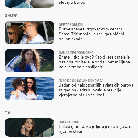
slučaj u Europi
SHOW
OPET PROBLEMI
Burne scene u trgovačkom centru:
Sergej Trifunović i supruga uhićeni
nakon svađe!
DANAS ŽIVI POVUČENO
Znate li tko je ovo? Kao dijete ostala je
bez oba roditelja, a onda i bez milijuna
koje je trebala naslijediti
"KAO DA SU NOVAK ĐOKOVIĆ"
Jedan od najpoznatijih svjetskih parova
stigao na Jadran, ovakve reakcije
vjerojatno nisu očekivali
TV
DALEKI GRAD
Daleki grad: Jako je ljuta jer se miješa u
njezine stvari