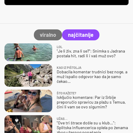
viralno
najčitanije
LOL
"Je li živ, zna li se?": Snimka s Jadrana
postala hit, radi li i vaš muž ovo?
KAO IZ PIŠTOLJA
Dobacila komentar trudnici bez noge, a
muž ispalio odgovor kao da je samo
čekao…
ŠTO KAŽETE?
Isključio komentare: Par iz Srbije
preporučio spravicu za plažu s Temua,
čini li vam se ovo sigurnim?
UŽAS…
"Ove tri štrace došle su u klub…":
Splitska influencerica oplela po ženama
zbog užasnog ponašanja