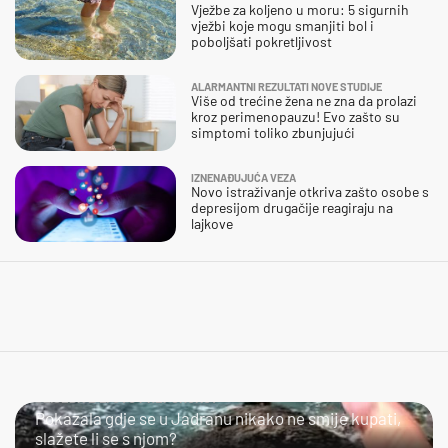
Vježbe za koljeno u moru: 5 sigurnih
vježbi koje mogu smanjiti bol i
poboljšati pokretljivost
ALARMANTNI REZULTATI NOVE STUDIJE
Više od trećine žena ne zna da prolazi
kroz perimenopauzu! Evo zašto su
simptomi toliko zbunjujući
IZNENAĐUJUĆA VEZA
Novo istraživanje otkriva zašto osobe s
depresijom drugačije reagiraju na
lajkove
SLIJEDITE LI OVU PREPORUKU?
Pokazala gdje se u Jadranu nikako ne smije kupati,
slažete li se s njom?