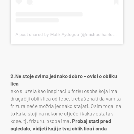
A post shared by Malik Aydogdu (@michaelhairlondon)
2.Ne stoje svima jednako dobro – ovisi o obliku
lica
Ako si uzela kao inspiraciju fotku osobe koja ima
drugačiji oblik lica od tebe, trebaš znati da vam ta
frizura neće možda jednako stajati. Osim toga, na
to kako stoji na nekome utječe i kakav ostatak
kose, tj. frizuru, osoba ima.
Probaj stati pred
ogledalo, vidjeti koji je tvoj oblik lica i onda