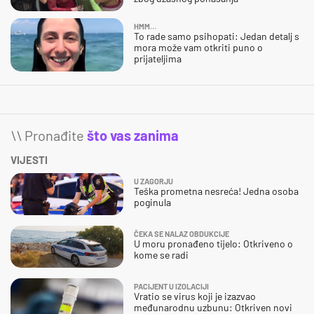
HMM…
To rade samo psihopati: Jedan detalj s
mora može vam otkriti puno o
prijateljima
\\ Pronađite
što vas zanima
VIJESTI
U ZAGORJU
Teška prometna nesreća! Jedna osoba
poginula
ČEKA SE NALAZ OBDUKCIJE
U moru pronađeno tijelo: Otkriveno o
kome se radi
PACIJENT U IZOLACIJI
Vratio se virus koji je izazvao
međunarodnu uzbunu: Otkriven novi