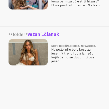
kosu osim za učvrstiti frizuru?
Može poslužiti i za ovih 9 stvari
\\folder\
vezani_članak
NOVO GODIŠNJE DOBA, NOVA KOSA
Najpoželjnije boje kose za
jesen: 7 trendi boja između
kojih ćemo se dvoumiti ove
jeseni