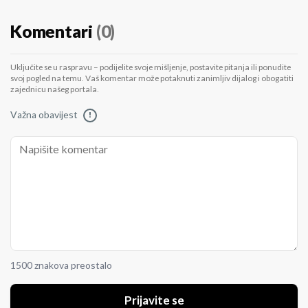
Komentari
(0)
Uključite se u raspravu – podijelite svoje mišljenje, postavite pitanja ili ponudite
svoj pogled na temu. Vaš komentar može potaknuti zanimljiv dijalog i obogatiti
zajednicu našeg portala.
Važna obavijest
!
1500 znakova preostalo
Prijavite se