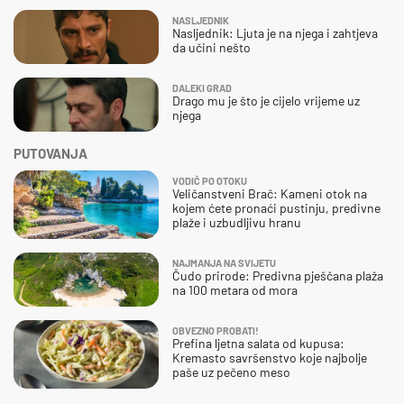
NASLJEDNIK
Nasljednik: Ljuta je na njega i zahtjeva
da učini nešto
DALEKI GRAD
Drago mu je što je cijelo vrijeme uz
njega
PUTOVANJA
VODIČ PO OTOKU
Veličanstveni Brač: Kameni otok na
kojem ćete pronaći pustinju, predivne
plaže i uzbudljivu hranu
NAJMANJA NA SVIJETU
Čudo prirode: Predivna pješčana plaža
na 100 metara od mora
OBVEZNO PROBATI!
Prefina ljetna salata od kupusa:
Kremasto savršenstvo koje najbolje
paše uz pečeno meso