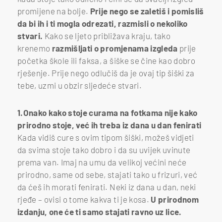
promijene na bolje.
Prije nego se zaletiš i pomisliš
da bi ih i ti mogla odrezati, razmisli o nekoliko
stvari.
Kako se ljeto približava kraju, tako
krenemo
razmišljati o promjenama izgleda
prije
početka škole ili faksa, a šiške se čine kao dobro
rješenje. Prije nego odlučiš da je ovaj tip šiški za
tebe, uzmi u obzir sljedeće stvari.
1.Onako kako stoje curama na fotkama nije kako
prirodno stoje, već ih treba iz dana u dan fenirati
Kada vidiš cure s ovim tipom šiški, možeš vidjeti
da svima stoje tako dobro i da su uvijek uvinute
prema van. Imaj na umu da velikoj većini neće
prirodno, same od sebe, stajati tako u frizuri, već
da ćeš ih morati fenirati. Neki iz dana u dan, neki
rjeđe – ovisi o tome kakva ti je kosa.
U prirodnom
izdanju, one će ti samo stajati ravno uz lice.