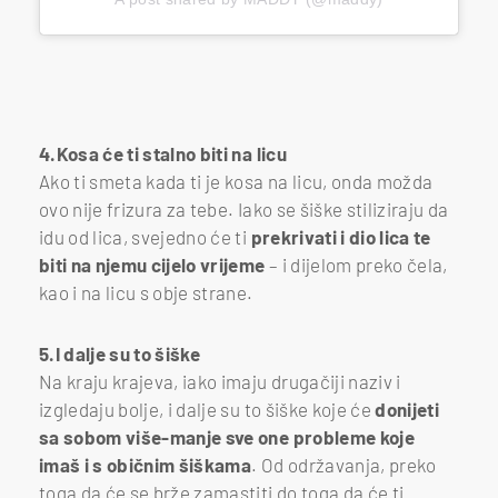
4.Kosa će ti stalno biti na licu
Ako ti smeta kada ti je kosa na licu, onda možda
ovo nije frizura za tebe. Iako se šiške stiliziraju da
idu od lica, svejedno će ti
prekrivati i dio lica te
biti na njemu cijelo vrijeme
– i dijelom preko čela,
kao i na licu s obje strane.
5.I dalje su to šiške
Na kraju krajeva, iako imaju drugačiji naziv i
izgledaju bolje, i dalje su to šiške koje će
donijeti
sa sobom više-manje sve one probleme koje
imaš i s običnim šiškama
. Od održavanja, preko
toga da će se brže zamastiti do toga da će ti