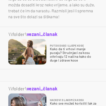
možda dosaditi kroz neko vrijeme, a iako su duže,
trebat će im da narastu. Razmisli jesi li spremna
na sve što dolazi sa šiškama!
\\folder\
vezani_članak
PUT DO DUGE I LIJEPE KOSE
Kako da ti vrhovi manje
pucaju? Stručnjaci za kosu
otkrivaju 12 načina kako do
duge i zdrave kose
\\folder\
vezani_članak
HACKOVI S LAKOM ZA KOSU
Kako sve možeš koristiti lak za