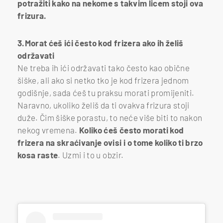
potražiti kako na nekome s takvim licem stoji ova
frizura.
3.Morat ćeš ići često kod frizera ako ih želiš
održavati
Ne treba ih ići održavati tako često kao obične
šiške, ali ako si netko tko je kod frizera jednom
godišnje, sada ćeš tu praksu morati promijeniti.
Naravno, ukoliko želiš da ti ovakva frizura stoji
duže. Čim šiške porastu, to neće više biti to nakon
nekog vremena.
Koliko ćeš često morati kod
frizera na skraćivanje ovisi i o tome koliko ti brzo
kosa raste
. Uzmi i to u obzir.