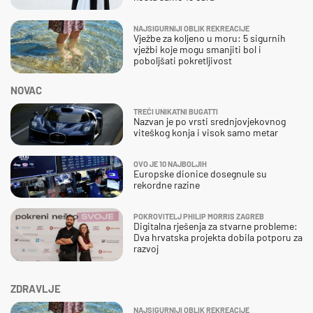
NAJSIGURNIJI OBLIK REKREACIJE
Vježbe za koljeno u moru: 5 sigurnih
vježbi koje mogu smanjiti bol i
poboljšati pokretljivost
NOVAC
TREĆI UNIKATNI BUGATTI
Nazvan je po vrsti srednjovjekovnog
viteškog konja i visok samo metar
OVO JE 10 NAJBOLJIH
Europske dionice dosegnule su
rekordne razine
POKROVITELJ PHILIP MORRIS ZAGREB
Digitalna rješenja za stvarne probleme:
Dva hrvatska projekta dobila potporu za
razvoj
ZDRAVLJE
NAJSIGURNIJI OBLIK REKREACIJE