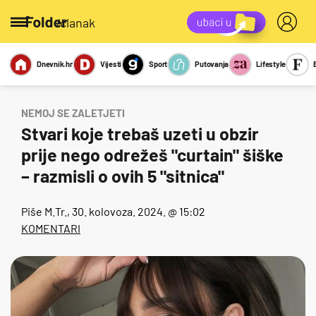
/članak
Dnevnik.hr
Vijesti
Sport
Putovanja
Lifestyle
Viralno
Miks
Kviz
Report
Sexy
NEMOJ SE ZALETJETI
Stvari koje trebaš uzeti u obzir
prije nego odrežeš "curtain" šiške
– razmisli o ovih 5 "sitnica"
Piše
M.Tr.
, 30. kolovoza. 2024. @ 15:02
KOMENTARI