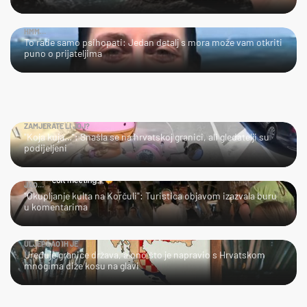
HMM…
To rade samo psihopati: Jedan detalj s mora može vam otkriti
puno o prijateljima
ZAMJERATE LI JOJ?
"Koja kuja…": Snašla se na hrvatskoj granici, ali gledatelji su
podijeljeni
JAO…
"Okupljanje kulta na Korčuli": Turistica objavom izazvala buru
u komentarima
ULJEPŠAO IH JE
Uređuje granice država, a ono što je napravio s Hrvatskom
mnogima diže kosu na glavi