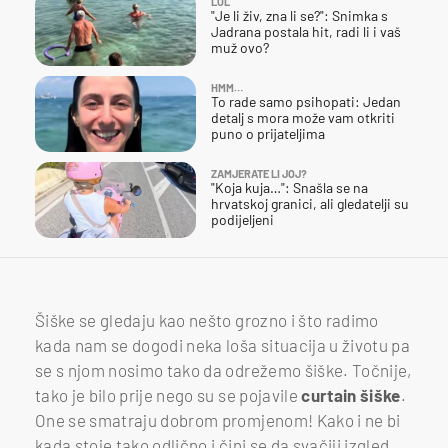
LOL
"Je li živ, zna li se?": Snimka s
Jadrana postala hit, radi li i vaš
muž ovo?
HMM…
To rade samo psihopati: Jedan
detalj s mora može vam otkriti
puno o prijateljima
ZAMJERATE LI JOJ?
"Koja kuja…": Snašla se na
hrvatskoj granici, ali gledatelji su
podijeljeni
Šiške se gledaju kao nešto grozno i što radimo
kada nam se dogodi neka loša situacija u životu pa
se s njom nosimo tako da odrežemo šiške. Točnije,
tako je bilo prije nego su se pojavile
curtain šiške
.
One se smatraju dobrom promjenom! Kako i ne bi
kada stoje tako odlično i čini se da svačiji izgled