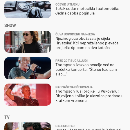
OČEVID U TIJEKU
Težak sudar motocikla i automobila:
Jedna osoba poginula
SHOW
ČUVA USPOMENU NA NJEGA
Njezinog oca obožavala je cijela
Hrvatska! Kći neprežaljenog pjevača
projurila špicom na dva kotača
PRED 20 TISUĆA LJUDI
Thompson izazvao ovacije već na
početku koncerta: "Što ću kad sam
slab..."
NADMAŠENA OČEKIVANJA
Thompson ruši brojke i u Vukovaru!
Objavljeno koliko je ulaznica prodano u
kratkom vremenu
TV
DALEKI GRAD
Ima tek šest godina, a već je jedan od