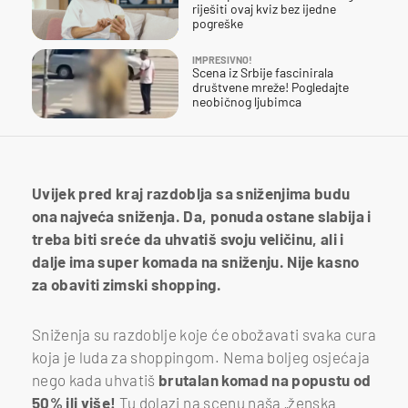
riješiti ovaj kviz bez ijedne
pogreške
IMPRESIVNO!
Scena iz Srbije fascinirala
društvene mreže! Pogledajte
neobičnog ljubimca
Uvijek pred kraj razdoblja sa sniženjima budu
ona najveća sniženja. Da, ponuda ostane slabija i
treba biti sreće da uhvatiš svoju veličinu, ali i
dalje ima super komada na sniženju. Nije kasno
za obaviti zimski shopping.
Sniženja su razdoblje koje će obožavati svaka cura
koja je luda za shoppingom. Nema boljeg osjećaja
nego kada uhvatiš
brutalan komad na popustu od
50% ili više!
Tu dolazi na scenu naša „ženska