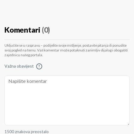
Komentari
(0)
Uključite se u raspravu – podijelite svoje mišljenje, postavite pitanja ili ponudite
svoj pogled na temu. Vaš komentar može potaknuti zanimljiv dijalog i obogatiti
zajednicu našeg portala.
Važna obavijest
!
1500 znakova preostalo