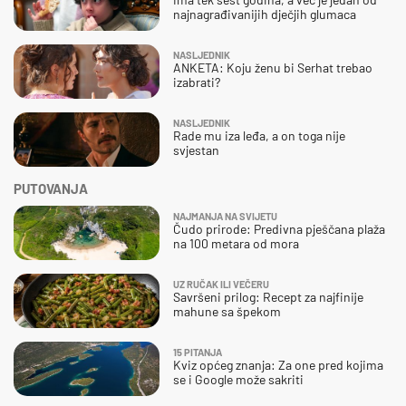
najnagrađivanijih dječjih glumaca
NASLJEDNIK
ANKETA: Koju ženu bi Serhat trebao
izabrati?
NASLJEDNIK
Rade mu iza leđa, a on toga nije
svjestan
PUTOVANJA
NAJMANJA NA SVIJETU
Čudo prirode: Predivna pješčana plaža
na 100 metara od mora
UZ RUČAK ILI VEČERU
Savršeni prilog: Recept za najfinije
mahune sa špekom
15 PITANJA
Kviz općeg znanja: Za one pred kojima
se i Google može sakriti