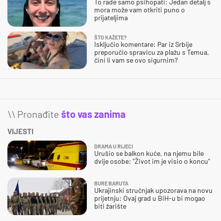
To rade samo psihopati: Jedan detalj s
mora može vam otkriti puno o
prijateljima
ŠTO KAŽETE?
Isključio komentare: Par iz Srbije
preporučio spravicu za plažu s Temua,
čini li vam se ovo sigurnim?
\\ Pronađite
što vas zanima
VIJESTI
DRAMA U RIJECI
Urušio se balkon kuće, na njemu bile
dvije osobe: "Život im je visio o koncu"
BURE BARUTA
Ukrajinski stručnjak upozorava na novu
prijetnju: Ovaj grad u BiH-u bi mogao
biti žarište