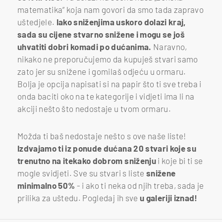
matematika“ koja nam govori da smo tada zapravo
uštedjele.
Iako sniženjima uskoro dolazi kraj,
sada su cijene stvarno snižene i mogu se još
uhvatiti dobri komadi po dućanima.
Naravno,
nikako ne preporučujemo da kupuješ stvari samo
zato jer su snižene i gomilaš odjeću u ormaru.
Bolja je opcija napisati si na papir što ti sve treba i
onda baciti oko na te kategorije i vidjeti ima li na
akciji nešto što nedostaje u tvom ormaru.
Možda ti baš nedostaje nešto s ove naše liste!
Izdvajamo ti iz ponude dućana 20 stvari koje su
trenutno na itekako dobrom sniženju
i koje bi ti se
mogle svidjeti. Sve su stvari s liste
snižene
minimalno 50%
- i ako ti neka od njih treba, sada je
prilika za uštedu. Pogledaj ih sve
u galeriji iznad!