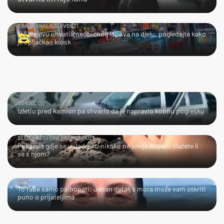
KAKVA SNALAŽLJIVOST!
U Sarajevu uhvatili neobičnog lopova na djelu, pogledajte kako
je opljačkao kiosk
ČOVJEČE...
Izletio pred kamion pa shvatio da je napravio kobnu pogrešku
SLIJEDITE LI OVU PREPORUKU?
Pokazala gdje se u Jadranu nikako ne smije kupati, slažete li
se s njom?
HMM…
To rade samo psihopati: Jedan detalj s mora može vam otkriti
puno o prijateljima