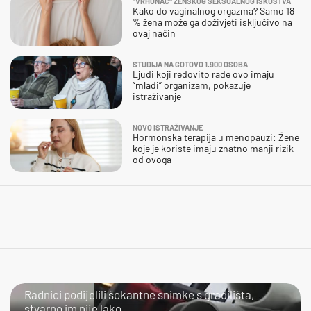
"VRHUNAC" ŽENSKOG SEKSUALNOG ISKUSTVA
Kako do vaginalnog orgazma? Samo 18
% žena može ga doživjeti isključivo na
ovaj način
STUDIJA NA GOTOVO 1.900 OSOBA
Ljudi koji redovito rade ovo imaju
“mlađi” organizam, pokazuje
istraživanje
NOVO ISTRAŽIVANJE
Hormonska terapija u menopauzi: Žene
koje je koriste imaju znatno manji rizik
od ovoga
NIJE IM LAKO
Radnici podijelili šokantne snimke s gradilišta,
stvarno im nije lako