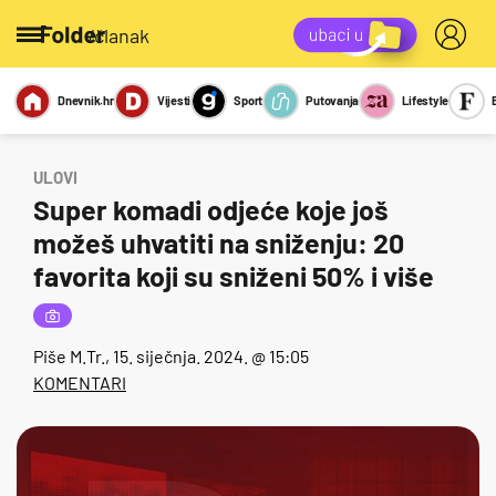
/članak
Dnevnik.hr
Vijesti
Sport
Putovanja
Lifestyle
Viralno
Miks
Kviz
Report
Sexy
ULOVI
Super komadi odjeće koje još
možeš uhvatiti na sniženju: 20
favorita koji su sniženi 50% i više
Piše
M.Tr.
, 15. siječnja. 2024. @ 15:05
KOMENTARI