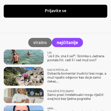
Prijavite se
viralno
najčitanije
LOL
"Je li živ, zna li se?": Snimka s Jadrana
postala hit, radi li i vaš muž ovo?
KAO IZ PIŠTOLJA
Dobacila komentar trudnici bez noge, a
muž ispalio odgovor kao da je samo
čekao…
POKAŽITE ŠTO ZNATE!
Samo pravi intelektualci mogu riješiti
ovaj kviz bez ijedne pogreške
HMM…