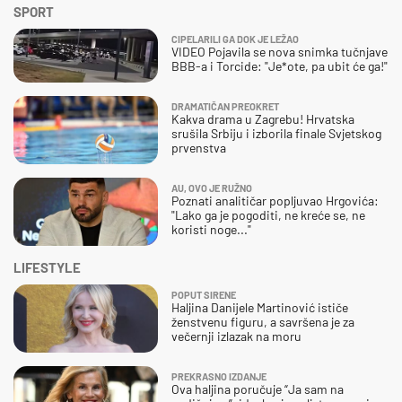
SPORT
CIPELARILI GA DOK JE LEŽAO
VIDEO Pojavila se nova snimka tučnjave
BBB-a i Torcide: "Je*ote, pa ubit će ga!"
DRAMATIČAN PREOKRET
Kakva drama u Zagrebu! Hrvatska
srušila Srbiju i izborila finale Svjetskog
prvenstva
AU, OVO JE RUŽNO
Poznati analitičar popljuvao Hrgovića:
"Lako ga je pogoditi, ne kreće se, ne
koristi noge..."
LIFESTYLE
POPUT SIRENE
Haljina Danijele Martinović ističe
ženstvenu figuru, a savršena je za
večernji izlazak na moru
PREKRASNO IZDANJE
Ova haljina poručuje “Ja sam na