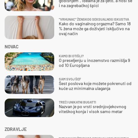
godišnjem”, idealna je za ljeto, a nosi se
i na zagrebačkoj špici
"VRHUNAC" ŽENSKOG SEKSUALNOG ISKUSTVA
Kako do vaginalnog orgazma? Samo 18
% žena može ga doživjeti isključivo na
ovaj način
NOVAC
KAMO BI OTIŠLI?
O preseljenju u inozemstvo razmišlja 9
od 10 Europljana
SAM SVOJ ŠEF
Šest poslova koje možete pokrenuti od
kuće uz minimalna ulaganja
TREĆI UNIKATNI BUGATTI
Nazvan je po vrsti srednjovjekovnog
viteškog konja i visok samo metar
ZDRAVLJE