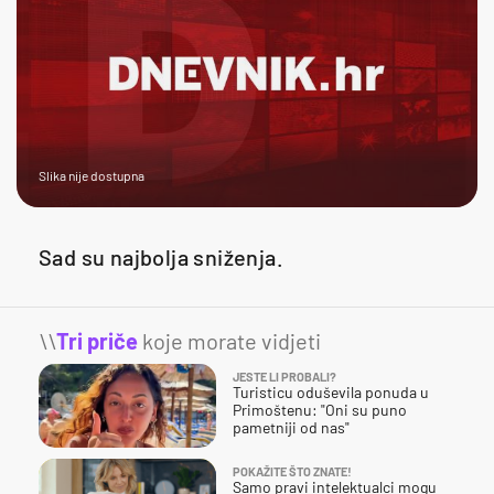
Slika nije dostupna
Sad su najbolja sniženja.
\\
Tri priče
koje morate vidjeti
JESTE LI PROBALI?
Turisticu oduševila ponuda u
Primoštenu: "Oni su puno
pametniji od nas"
POKAŽITE ŠTO ZNATE!
Samo pravi intelektualci mogu