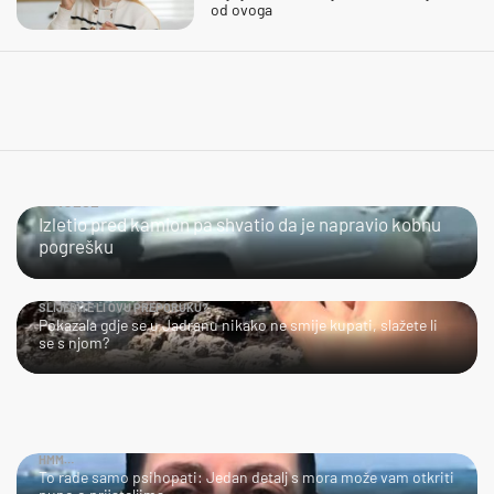
od ovoga
ČOVJEČE...
Izletio pred kamion pa shvatio da je napravio kobnu
pogrešku
SLIJEDITE LI OVU PREPORUKU?
Pokazala gdje se u Jadranu nikako ne smije kupati, slažete li
se s njom?
HMM…
To rade samo psihopati: Jedan detalj s mora može vam otkriti