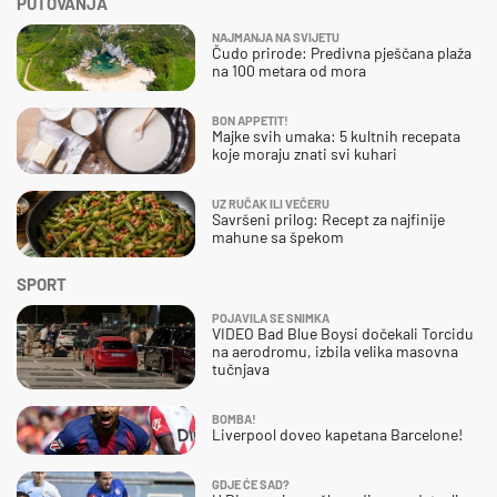
PUTOVANJA
NAJMANJA NA SVIJETU
Čudo prirode: Predivna pješčana plaža
na 100 metara od mora
BON APPETIT!
Majke svih umaka: 5 kultnih recepata
koje moraju znati svi kuhari
UZ RUČAK ILI VEČERU
Savršeni prilog: Recept za najfinije
mahune sa špekom
SPORT
POJAVILA SE SNIMKA
VIDEO Bad Blue Boysi dočekali Torcidu
na aerodromu, izbila velika masovna
tučnjava
BOMBA!
Liverpool doveo kapetana Barcelone!
GDJE ĆE SAD?