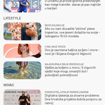
U Dinamu je prošle godine predstavljen
kao mega transfer, danas je pao najniže
u karijeri
LIFESTYLE
NOVE KOLEKCIJE
Ako su vam dosadile “obične” plave
traperice, ove jeseni dolazite na svoje -
izdvajamo 15 hit modela
U NOJ NIJE VRUĆE
Ovo je savršena haljina za ljeto i more -
nosi je i Bojana Gregorić Vejzović
NAJSIGURNIJI OBLIK REKREACIJE
Vježbe za koljeno u moru: 5 sigurnih
vježbi koje mogu smanjiti bol i
poboljšati pokretljivost
NOVAC
POKROVITELJ PHILIP MORRIS ZAGREB
Digitalna rješenja za stvarne probleme:
Dva hrvatska projekta dobila potporu za
razvoj