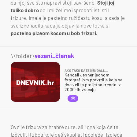
da njoj sve što napravi stoji savršeno.
Stoji joj
toliko dobro
da i mi želimo isprobati isti stil
frizure. Imala je pastelno ružičastu kosu, a sada je
sve iznenadila kada je objavila nove fotke s
pastelno plavom kosom u bob frizuri.
\\folder\
vezani_članak
AKO TAKO KAŽE KENDALL…
Kendall Jenner jednom
fotografijom potvrdila koja se
dva velika proljetna trenda iz
2000-ih vraćaju
Ovo je frizura za hrabre cure, ali i ona koja će te
izdvojiti i zbog koje ćeš skupljati poglede. Izgleda