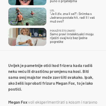
puno o prijateljima
LOL
"Je li živ, zna li se?": Snimka s
Jadrana postala hit, radi li i vaš
muž ovo?
POKAŽITE ŠTO ZNATE!
Samo pravi intelektualci mogu
riješiti ovaj kviz bez ijedne
pogreške
Uvijek je pametnije otići kod frizera kada radiš
neku veću ili drastičnu promjenu na kosi. Biti
sama svoj majstor može završiti svakako. Ipak,
ako želiš isprobati frizuru Megan Fox, to je lako
postići.
Megan Fox
voli eksperimentirati s kosom i naravno