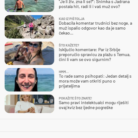
"Je li živ, zna li se?": Snimka s Jadrana
postala hit, radi li i vaš muž ovo?
KAO IZ PIŠTOLJA
Dobacila komentar trudnici bez noge, a
muž ispalio odgovor kao da je samo
čekao…
ŠTO KAŽETE?
Isključio komentare: Par iz Srbije
preporučio spravicu za plažu s Temua,
čini li vam se ovo sigurnim?
HMM…
To rade samo psihopati: Jedan detalj s
mora može vam otkriti puno o
prijateljima
POKAŽITE ŠTO ZNATE!
Samo pravi intelektualci mogu riješiti
ovaj kviz bez ijedne pogreške