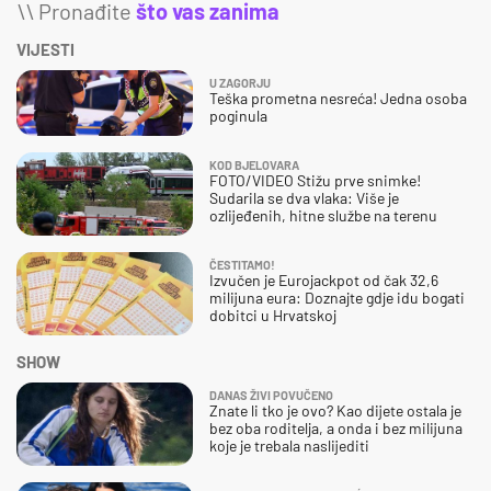
\\ Pronađite
što vas zanima
VIJESTI
U ZAGORJU
Teška prometna nesreća! Jedna osoba
poginula
KOD BJELOVARA
FOTO/VIDEO Stižu prve snimke!
Sudarila se dva vlaka: Više je
ozlijeđenih, hitne službe na terenu
ČESTITAMO!
Izvučen je Eurojackpot od čak 32,6
milijuna eura: Doznajte gdje idu bogati
dobitci u Hrvatskoj
SHOW
DANAS ŽIVI POVUČENO
Znate li tko je ovo? Kao dijete ostala je
bez oba roditelja, a onda i bez milijuna
koje je trebala naslijediti