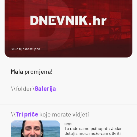
Slika nije dostupna
Mala promjena!
Galerija
\\
Tri priče
koje morate vidjeti
HMM…
To rade samo psihopati: Jedan
detalj s mora može vam otkriti