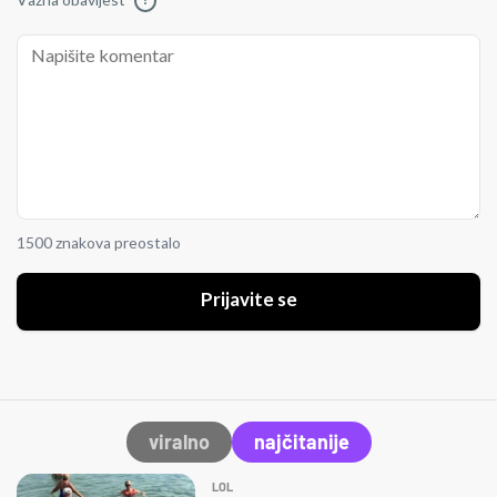
Važna obavijest
!
1500 znakova preostalo
Prijavite se
viralno
najčitanije
LOL