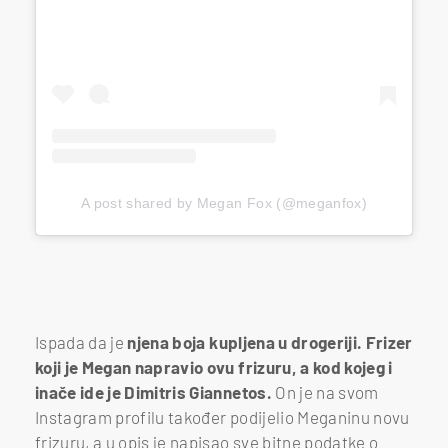
A post shared by Megan Fox (@meganfox)
Ispada da je
njena boja kupljena u drogeriji. Frizer
koji je Megan napravio ovu frizuru, a kod kojeg i
inače ide je Dimitris Giannetos.
On je na svom
Instagram profilu također podijelio Meganinu novu
frizuru, a u opis je napisao sve bitne podatke o