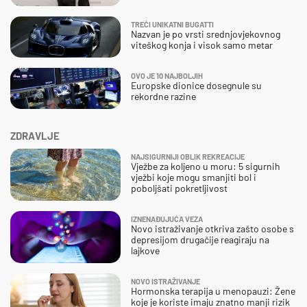
TREĆI UNIKATNI BUGATTI
Nazvan je po vrsti srednjovjekovnog
viteškog konja i visok samo metar
OVO JE 10 NAJBOLJIH
Europske dionice dosegnule su
rekordne razine
ZDRAVLJE
NAJSIGURNIJI OBLIK REKREACIJE
Vježbe za koljeno u moru: 5 sigurnih
vježbi koje mogu smanjiti bol i
poboljšati pokretljivost
IZNENAĐUJUĆA VEZA
Novo istraživanje otkriva zašto osobe s
depresijom drugačije reagiraju na
lajkove
NOVO ISTRAŽIVANJE
Hormonska terapija u menopauzi: Žene
koje je koriste imaju znatno manji rizik