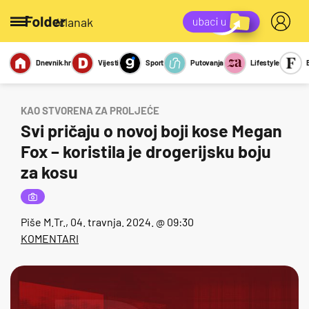
/članak
Dnevnik.hr
Vijesti
Sport
Putovanja
Lifestyle
Viralno
Miks
Kviz
Report
Sexy
KAO STVORENA ZA PROLJEĆE
Svi pričaju o novoj boji kose Megan
Fox – koristila je drogerijsku boju
za kosu
Piše
M.Tr.
, 04. travnja. 2024. @ 09:30
KOMENTARI