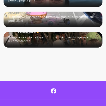
puno o prijateljima
ZAMJERATE LI JOJ?
"Koja kuja…": Snašla se na hrvatskoj granici, ali gledatelji su
podijeljeni
JAO…
"Okupljanje kulta na Korčuli": Turistica objavom izazvala buru
u komentarima