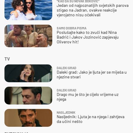
"KAO DA SU NOVAK ĐOKOVIĆ"
Jedan od najpoznatijih svjetskih parova
stigao na Jadran, ovakve reakcije
vjerojatno nisu očekivali
SAMO DOBRA PISMA
Poslušajte kako to zvuči kad Nina
Badrić i Jakov Jozinović zapjevaju
Oliverov hit!
TV
DALEKI GRAD
Daleki grad: Jako je ljuta jer se miješa u
njezine stvari
DALEKI GRAD
Drago mu je što je cijelo vrijeme uz
njega
NASLJEDNIK
Nasljednik: Ljuta je na njega i zahtjeva
da učini nešto