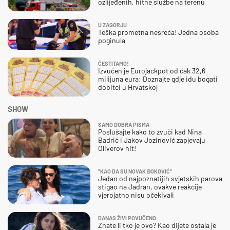
ozlijeđenih, hitne službe na terenu
U ZAGORJU
Teška prometna nesreća! Jedna osoba
poginula
ČESTITAMO!
Izvučen je Eurojackpot od čak 32,6
milijuna eura: Doznajte gdje idu bogati
dobitci u Hrvatskoj
SHOW
SAMO DOBRA PISMA
Poslušajte kako to zvuči kad Nina
Badrić i Jakov Jozinović zapjevaju
Oliverov hit!
"KAO DA SU NOVAK ĐOKOVIĆ"
Jedan od najpoznatijih svjetskih parova
stigao na Jadran, ovakve reakcije
vjerojatno nisu očekivali
DANAS ŽIVI POVUČENO
Znate li tko je ovo? Kao dijete ostala je