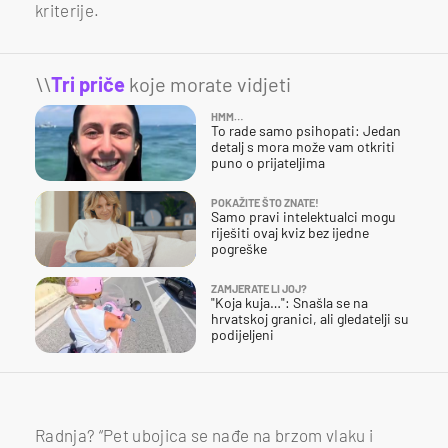
kriterije.
\\
Tri priče
koje morate vidjeti
HMM…
To rade samo psihopati: Jedan
detalj s mora može vam otkriti
puno o prijateljima
POKAŽITE ŠTO ZNATE!
Samo pravi intelektualci mogu
riješiti ovaj kviz bez ijedne
pogreške
ZAMJERATE LI JOJ?
"Koja kuja…": Snašla se na
hrvatskoj granici, ali gledatelji su
podijeljeni
Radnja? “Pet ubojica se nađe na brzom vlaku i