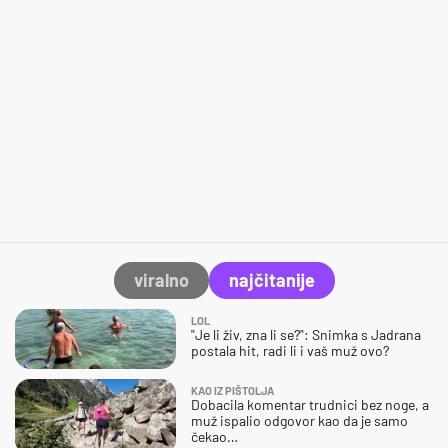
viralno
najčitanije
LOL
"Je li živ, zna li se?": Snimka s Jadrana
postala hit, radi li i vaš muž ovo?
KAO IZ PIŠTOLJA
Dobacila komentar trudnici bez noge, a
muž ispalio odgovor kao da je samo
čekao…