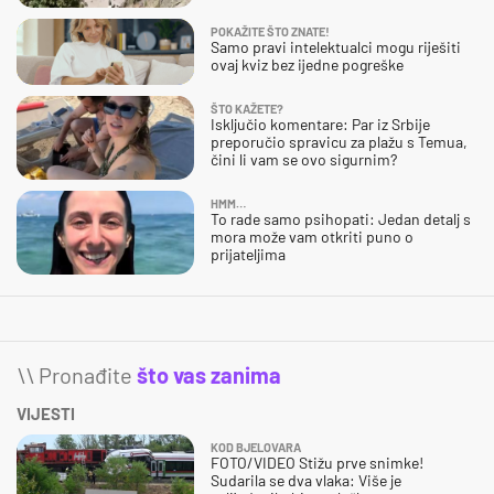
POKAŽITE ŠTO ZNATE!
Samo pravi intelektualci mogu riješiti
ovaj kviz bez ijedne pogreške
ŠTO KAŽETE?
Isključio komentare: Par iz Srbije
preporučio spravicu za plažu s Temua,
čini li vam se ovo sigurnim?
HMM…
To rade samo psihopati: Jedan detalj s
mora može vam otkriti puno o
prijateljima
\\ Pronađite
što vas zanima
VIJESTI
KOD BJELOVARA
FOTO/VIDEO Stižu prve snimke!
Sudarila se dva vlaka: Više je