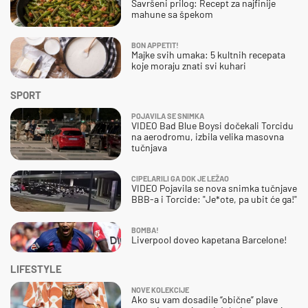
Savršeni prilog: Recept za najfinije
mahune sa špekom
BON APPETIT!
Majke svih umaka: 5 kultnih recepata
koje moraju znati svi kuhari
SPORT
POJAVILA SE SNIMKA
VIDEO Bad Blue Boysi dočekali Torcidu
na aerodromu, izbila velika masovna
tučnjava
CIPELARILI GA DOK JE LEŽAO
VIDEO Pojavila se nova snimka tučnjave
BBB-a i Torcide: "Je*ote, pa ubit će ga!"
BOMBA!
Liverpool doveo kapetana Barcelone!
LIFESTYLE
NOVE KOLEKCIJE
Ako su vam dosadile “obične” plave