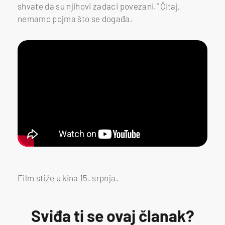
shvate da su njihovi zadaci povezani.” Čitaj,
nemamo pojma što se događa.
Film stiže u kina 15. srpnja.
Sviđa ti se ovaj članak?