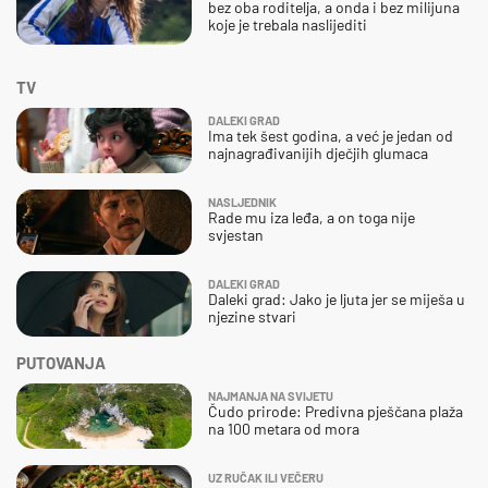
bez oba roditelja, a onda i bez milijuna
koje je trebala naslijediti
TV
DALEKI GRAD
Ima tek šest godina, a već je jedan od
najnagrađivanijih dječjih glumaca
NASLJEDNIK
Rade mu iza leđa, a on toga nije
svjestan
DALEKI GRAD
Daleki grad: Jako je ljuta jer se miješa u
njezine stvari
PUTOVANJA
NAJMANJA NA SVIJETU
Čudo prirode: Predivna pješčana plaža
na 100 metara od mora
UZ RUČAK ILI VEČERU