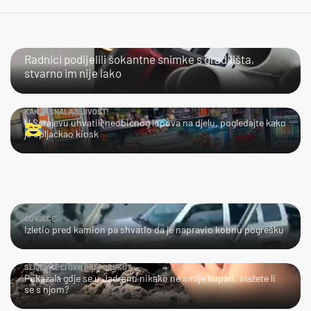
NIJE IM LAKO
Radnici podijelili šokantne snimke s gradilišta,
stvarno im nije lako
KAKVA SNALAŽLJIVOST!
U Sarajevu uhvatili neobičnog lopova na djelu, pogledajte kako
je opljačkao kiosk
ČOVJEČE...
Izletio pred kamion pa shvatio da je napravio kobnu pogrešku
SLIJEDITE LI OVU PREPORUKU?
Pokazala gdje se u Jadranu nikako ne smije kupati, slažete li
se s njom?