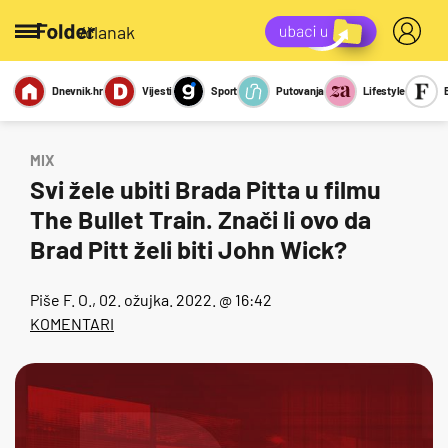
/članak
Dnevnik.hr
Vijesti
Sport
Putovanja
Lifestyle
Viralno
Miks
Kviz
Report
Sexy
MIX
Svi žele ubiti Brada Pitta u filmu
The Bullet Train. Znači li ovo da
Brad Pitt želi biti John Wick?
Piše
F. O.
, 02. ožujka. 2022. @ 16:42
KOMENTARI