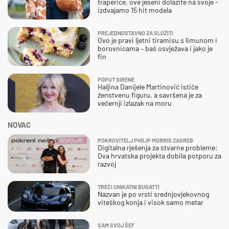
traperice, ove jeseni dolazite na svoje -
izdvajamo 15 hit modela
PREJEDNOSTAVNO ZA SLOŽITI
Ovo je pravi ljetni tiramisu s limunom i
borovnicama – baš osvježava i jako je
fin
POPUT SIRENE
Haljina Danijele Martinović ističe
ženstvenu figuru, a savršena je za
večernji izlazak na moru
NOVAC
POKROVITELJ PHILIP MORRIS ZAGREB
Digitalna rješenja za stvarne probleme:
Dva hrvatska projekta dobila potporu za
razvoj
TREĆI UNIKATNI BUGATTI
Nazvan je po vrsti srednjovjekovnog
viteškog konja i visok samo metar
SAM SVOJ ŠEF