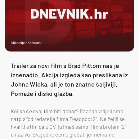
Slika nije dostupna
Trailer za novi film s Brad Pittom nas je
iznenadio. Akcija izgleda kao preslikana iz
Johna Wicka, ali je ton znatno šaljiviji.
Pomaže i disko glazba.
Koliko će ovaj film biti dobar? Paaaaa vidjeli smo
natpis “od redatelja filma Deadpool 2”. Ne želiš se
hvaliti s tim da u CV-ju imaš samo film s brojem “2”
u nazivu. Svejedno ćemo gledati jer nemamo