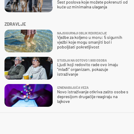
Šest poslova koje možete pokrenuti od
kuće uz minimalna ulaganja
ZDRAVLJE
NAJSIGURNIJI OBLIK REKREACIJE
Vježbe za koljeno u moru: 5 sigurnih
vježbi koje mogu smanjiti bol i
poboljšati pokretljivost
STUDIJA NA GOTOVO 1.900 OSOBA
Ljudi koji redovito rade ovo imaju
“mlađi” organizam, pokazuje
istraživanje
IZNENAĐUJUĆA VEZA
Novo istraživanje otkriva zašto osobe s
depresijom drugačije reagiraju na
lajkove