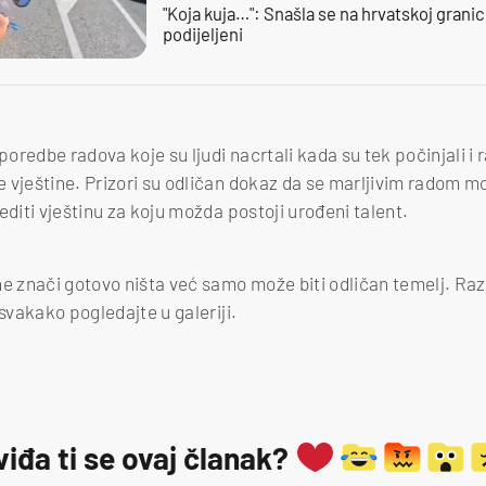
"Koja kuja…": Snašla se na hrvatskoj granici,
podijeljeni
sporedbe radova koje su ljudi nacrtali kada su tek počinjali i
 vještine. Prizori su odličan dokaz da se marljivim radom m
editi vještinu za koju možda postoji urođeni talent.
ne znači gotovo ništa već samo može biti odličan temelj. Ra
 svakako pogledajte u galeriji.
viđa ti se ovaj članak?