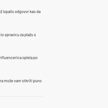
ž ispalio odgovor kao da
io spravicu za plažu s
influencerica oplela po
ra može vam otkriti puno