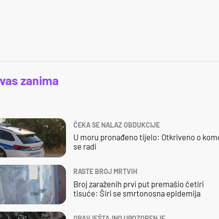
 vas zanima
ČEKA SE NALAZ OBDUKCIJE
U moru pronađeno tijelo: Otkriveno o kom
se radi
RASTE BROJ MRTVIH
Broj zaraženih prvi put premašio četiri
tisuće: Širi se smrtonosna epidemija
OBAVJEŠTAJNO UPOZORENJE