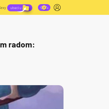
Sexy
vim radom: