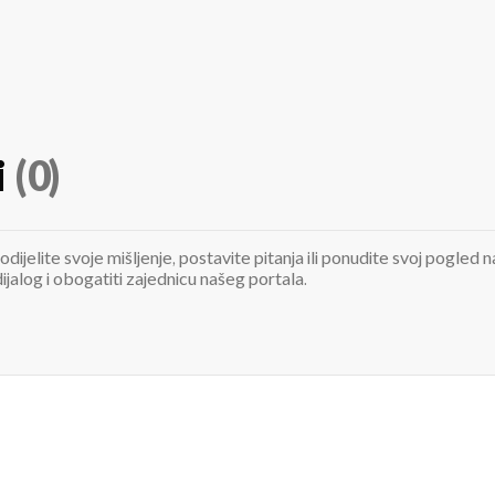
i
(0)
odijelite svoje mišljenje, postavite pitanja ili ponudite svoj pogle
jalog i obogatiti zajednicu našeg portala.