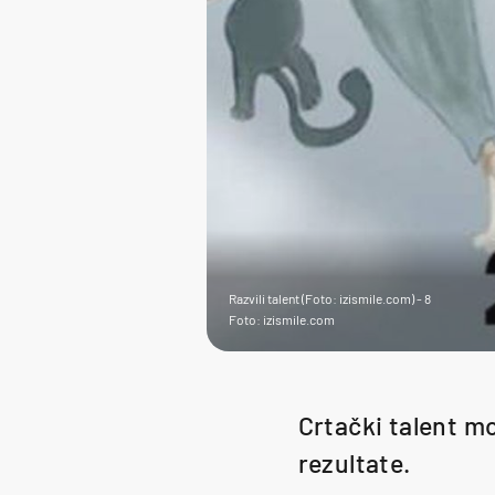
Razvili talent (Foto: izismile.com) - 8
Foto: izismile.com
Crtački talent mo
rezultate.