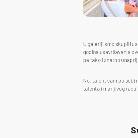
U galeriji smo skupili u
godina usavršavanja ove
pa tako i znatno unaprij
No, talent sam po sebi 
talenta i marljivog rada
S