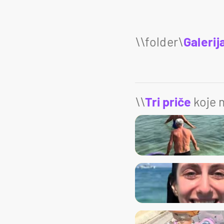
Galerij
\\
Tri priče
koje m