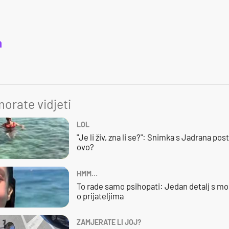
a
orate vidjeti
LOL
"Je li živ, zna li se?": Snimka s Jadrana posta
ovo?
HMM…
To rade samo psihopati: Jedan detalj s mo
o prijateljima
ZAMJERATE LI JOJ?