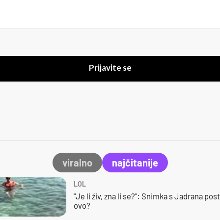
Prijavite se
viralno
najčitanije
LOL
"Je li živ, zna li se?": Snimka s Jadrana posta
ovo?