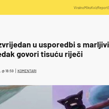
Viralno
Miks
Kviz
Report
zvrijedan u usporedbi s marlji
dak govori tisuću riječi
8. @ 18:59
KOMENTARI