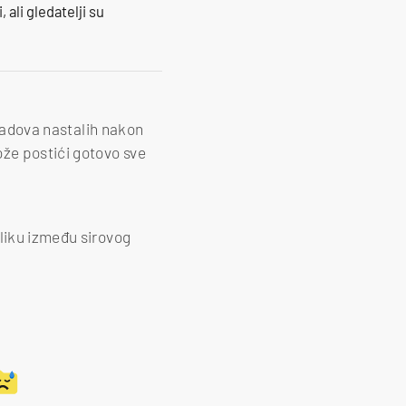
 ali gledatelji su
 radova nastalih nakon
ože postići gotovo sve
zliku između sirovog