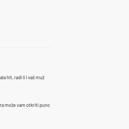
25
la hit, radi li i vaš muž
ra može vam otkriti puno