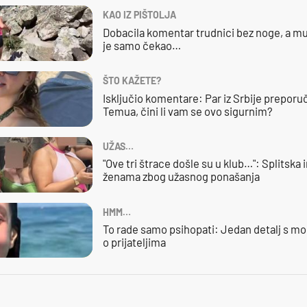
KAO IZ PIŠTOLJA
Dobacila komentar trudnici bez noge, a mu
je samo čekao…
ŠTO KAŽETE?
Isključio komentare: Par iz Srbije preporuč
Temua, čini li vam se ovo sigurnim?
UŽAS…
"Ove tri štrace došle su u klub…": Splitska 
ženama zbog užasnog ponašanja
HMM…
To rade samo psihopati: Jedan detalj s mo
o prijateljima