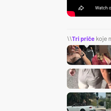
\\
Tri priče
koje m