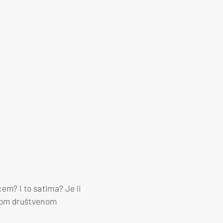
cem? I to satima? Je li
utnom društvenom