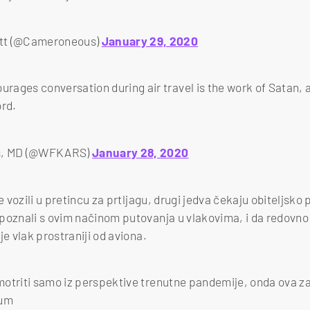
tt (@Cameroneous)
January 29, 2020
urages conversation during air travel is the work of Satan, 
ord.
s, MD (@WFKARS)
January 28, 2020
je vozili u pretincu za prtljagu, drugi jedva čekaju obiteljsko
poznali s ovim načinom putovanja u vlakovima, i da redovno 
je vlak prostraniji od aviona.
otriti samo iz perspektive trenutne pandemije, onda ova z
dum