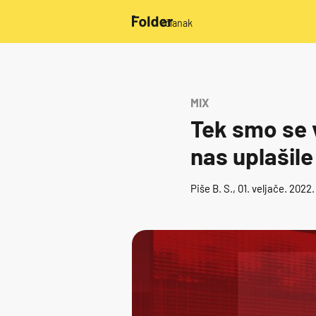
/članak
MIX
Tek smo se v
nas uplašile
Piše
B. S.
, 01. veljače. 2022