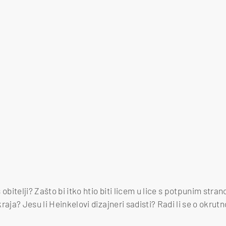
obitelji? Zašto bi itko htio biti licem u lice s potpunim stran
raja? Jesu li Heinkelovi dizajneri sadisti? Radi li se o okr