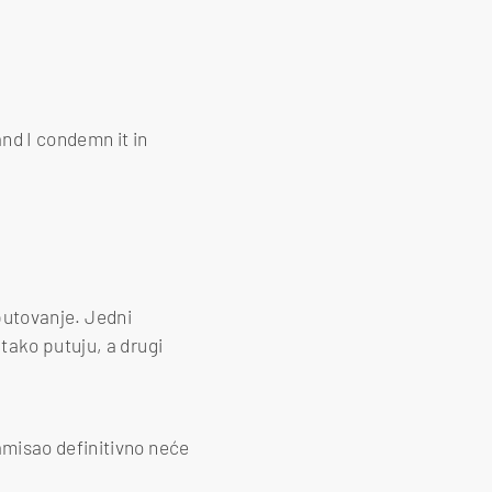
and I condemn it in
 putovanje. Jedni
tako putuju, a drugi
amisao definitivno neće