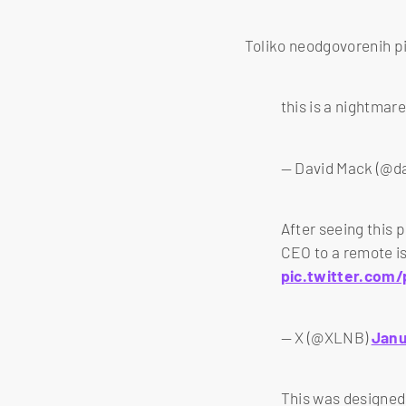
Toliko neodgovorenih pi
this is a nightmar
— David Mack (@d
After seeing this p
CEO to a remote is
pic.twitter.com
— X (@XLNB)
Janu
This was designed 