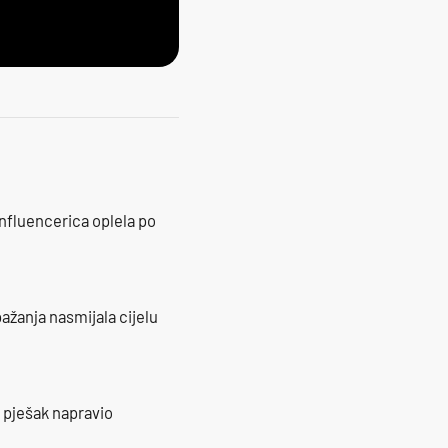
influencerica oplela po
ažanja nasmijala cijelu
e pješak napravio