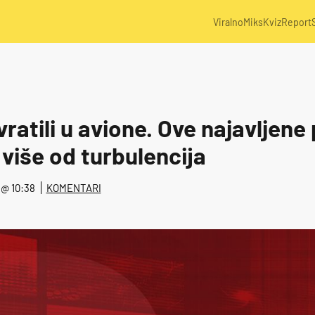
Viralno
Miks
Kviz
Report
ratili u avione. Ove najavljen
 više od turbulencija
. @ 10:38
KOMENTARI