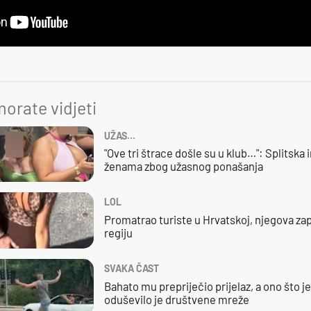
orate vidjeti
UŽAS…
"Ove tri štrace došle su u klub…": Splitska 
ženama zbog užasnog ponašanja
LOL
Promatrao turiste u Hrvatskoj, njegova zap
regiju
SVAKA ČAST
Bahato mu prepriječio prijelaz, a ono što j
oduševilo je društvene mreže