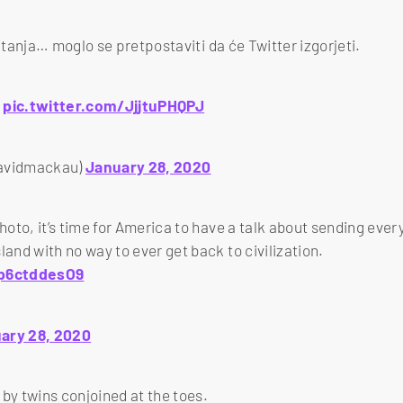
tanja… moglo se pretpostaviti da će Twitter izgorjeti.
e
pic.twitter.com/JjjtuPHQPJ
avidmackau)
January 28, 2020
hoto, it’s time for America to have a talk about sending every
land with no way to ever get back to civilization.
/p6ctddesO9
ary 28, 2020
by twins conjoined at the toes.