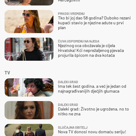
PRKOSI VREMENU
Tko bi joj dao 58 godina? Duboko rezani
kupaći stavio je njezine adute u prvi
plan
ČUVA USPOMENU NA NJEGA
Njezinog oca obožavala je cijela
Hrvatska! Kći neprežaljenog pjevača
projurila špicom na dva kotača
TV
DALEKI GRAD
Ima tek šest godina, a već je jedan od
najnagrađivanijih dječjih glumaca
DALEKI GRAD
Daleki grad: Životno je ugrožena, no to
nitko ne zna
SLUČAJNA OBITELJ
Nova TV donosi novu domaću seriju!