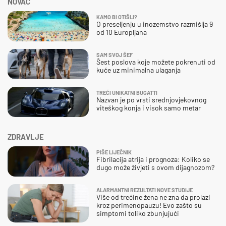
NOVAC
KAMO BI OTIŠLI?
O preseljenju u inozemstvo razmišlja 9
od 10 Europljana
SAM SVOJ ŠEF
Šest poslova koje možete pokrenuti od
kuće uz minimalna ulaganja
TREĆI UNIKATNI BUGATTI
Nazvan je po vrsti srednjovjekovnog
viteškog konja i visok samo metar
ZDRAVLJE
PIŠE LIJEČNIK
Fibrilacija atrija i prognoza: Koliko se
dugo može živjeti s ovom dijagnozom?
ALARMANTNI REZULTATI NOVE STUDIJE
Više od trećine žena ne zna da prolazi
kroz perimenopauzu! Evo zašto su
simptomi toliko zbunjujući