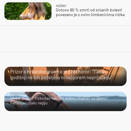
VAŽNO!
Gotovo 90 % smrti od srčanih bolesti
povezano je s ovim čimbenicima rizika
UŽAS…
Prizor s hrvatske granice je čisti horor: "Takav
godišnji ne bih poželjela ni najgorem neprijatelju"
SVAKA ČAST!
"Pravi dupin!" Pokušao naučiti mamu skakati na glavu i
nasmijao cijelu regiju