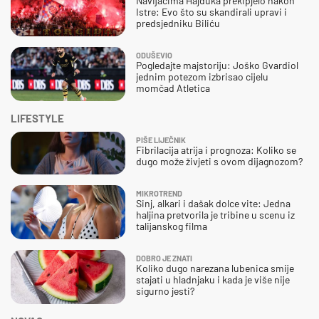
Navijačima Hajduka prekipjelo nakon
Istre: Evo što su skandirali upravi i
predsjedniku Biliću
ODUŠEVIO
Pogledajte majstoriju: Joško Gvardiol
jednim potezom izbrisao cijelu
momčad Atletica
LIFESTYLE
PIŠE LIJEČNIK
Fibrilacija atrija i prognoza: Koliko se
dugo može živjeti s ovom dijagnozom?
MIKROTREND
Sinj, alkari i dašak dolce vite: Jedna
haljina pretvorila je tribine u scenu iz
talijanskog filma
DOBRO JE ZNATI
Koliko dugo narezana lubenica smije
stajati u hladnjaku i kada je više nije
sigurno jesti?