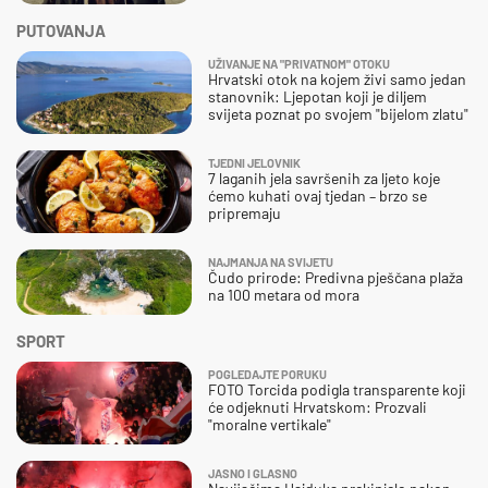
PUTOVANJA
UŽIVANJE NA "PRIVATNOM" OTOKU
Hrvatski otok na kojem živi samo jedan
stanovnik: Ljepotan koji je diljem
svijeta poznat po svojem "bijelom zlatu"
TJEDNI JELOVNIK
7 laganih jela savršenih za ljeto koje
ćemo kuhati ovaj tjedan – brzo se
pripremaju
NAJMANJA NA SVIJETU
Čudo prirode: Predivna pješčana plaža
na 100 metara od mora
SPORT
POGLEDAJTE PORUKU
FOTO Torcida podigla transparente koji
će odjeknuti Hrvatskom: Prozvali
"moralne vertikale"
JASNO I GLASNO