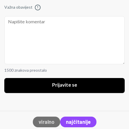
Važna obavijest
!
1500 znakova preostalo
Prijavite se
viralno
najčitanije