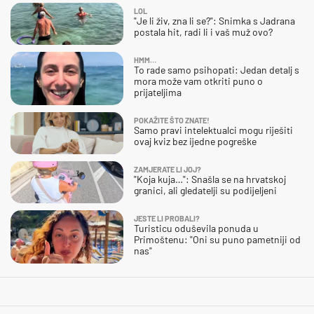
LOL
"Je li živ, zna li se?": Snimka s Jadrana
postala hit, radi li i vaš muž ovo?
HMM…
To rade samo psihopati: Jedan detalj s
mora može vam otkriti puno o
prijateljima
POKAŽITE ŠTO ZNATE!
Samo pravi intelektualci mogu riješiti
ovaj kviz bez ijedne pogreške
ZAMJERATE LI JOJ?
"Koja kuja…": Snašla se na hrvatskoj
granici, ali gledatelji su podijeljeni
JESTE LI PROBALI?
Turisticu oduševila ponuda u
Primoštenu: "Oni su puno pametniji od
nas"