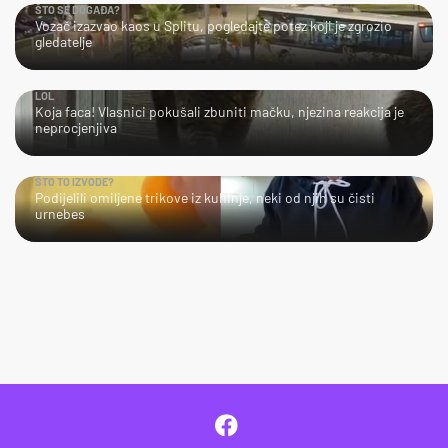
ŠTO SE DOGAĐA?
Vozač izazvao kaos u Splitu, pogledajte potez koji je zgrozio
gledatelje
LOL
Koja faca! Vlasnici pokušali zbuniti mačku, njezina reakcija je
neprocjenjiva
ŠTO TO IZVODE?
Podijelili omiljene trikove iz kuhinje, neki od njih su čisti
urnebes