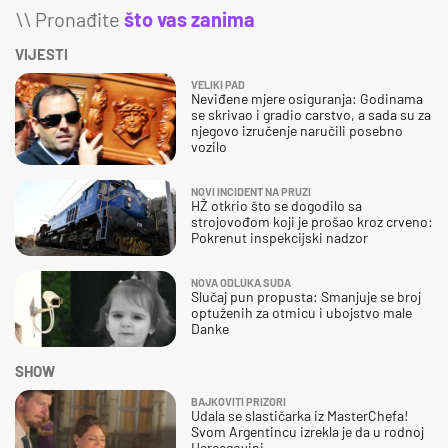
\\ Pronađite
što vas zanima
VIJESTI
VELIKI PAD
Neviđene mjere osiguranja: Godinama
se skrivao i gradio carstvo, a sada su za
njegovo izručenje naručili posebno
vozilo
NOVI INCIDENT NA PRUZI
HŽ otkrio što se dogodilo sa
strojovođom koji je prošao kroz crveno:
Pokrenut inspekcijski nadzor
NOVA ODLUKA SUDA
Slučaj pun propusta: Smanjuje se broj
optuženih za otmicu i ubojstvo male
Danke
SHOW
BAJKOVITI PRIZORI
Udala se slastičarka iz MasterChefa!
Svom Argentincu izrekla je da u rodnoj
Hercegovini