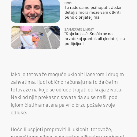
HMM…
To rade samo psihopati: Jedan
detalj s mora može vam otkriti
puno o prijateljima
ZAMJERATE LI JOJ?
"Koja kuja…": Snašla se na
hrvatskoj granici, ali gledatelji su
podijeljeni
Iako je tetovaže moguće ukloniti laserom i drugim
zahvatima, ljudi obično računaju na to da će im
tetovaže na koje se odluče trajati do kraja života.
Neki od njih prekasno shvate da su se našli pod
iglom čistih amatera pa vrlo brzo požale svoje
odluke.
Hoće li uspjeti prepraviti ili ukloniti tetovaže,
prepuštamo njima, a do tad se njihovim urnebesni