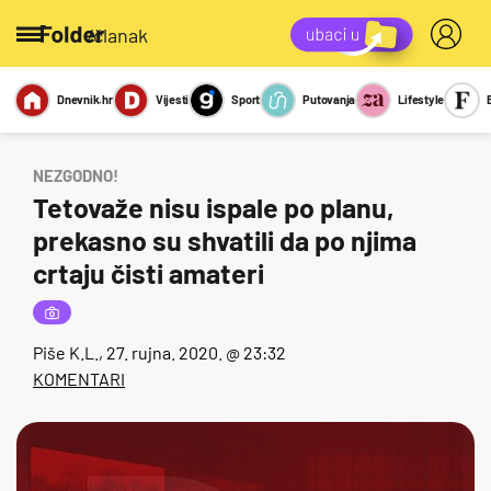
/članak
Dnevnik.hr
Vijesti
Sport
Putovanja
Lifestyle
Viralno
Miks
Kviz
Report
Sexy
NEZGODNO!
Tetovaže nisu ispale po planu,
prekasno su shvatili da po njima
crtaju čisti amateri
Piše
K.L.
, 27. rujna. 2020. @ 23:32
KOMENTARI