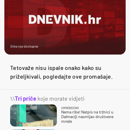
Slika nije dostupna
Tetovaže nisu ispale onako kako su
priželjkivali, pogledajte ove promašaje.
\\
Tri priče
koje morate vidjeti
URNEBESNO
Nema ribe! Natpis na tržnici u
Dalmaciji nasmijao društvene
mreže