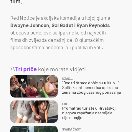
film.
Red Notice je akcijska komedija u kojoj glume
Dwayne Johnson, Gal Gadot i Ryan Reynolds
obećava puno, ovo su ipak neke od najvećih
filmskih zvijezda današnjice. O glumačkim
sposobnostima nećemo, ali publika ih voli.
\\
Tri priče
koje morate vidjeti
UŽAS…
"Ove tri štrace došle su u klub…":
Splitska influencerica oplela po
ženama zbog užasnog ponašanja
LOL
Promatrao turiste u Hrvatskoj,
njegova zapažanja nasmijala
cijelu regiju
SVAKA ČAST