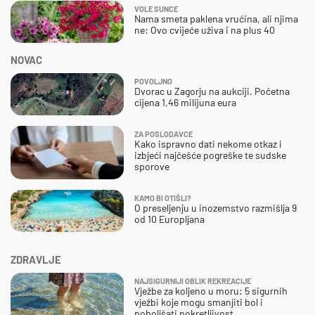
VOLE SUNCE
Nama smeta paklena vrućina, ali njima
ne: Ovo cvijeće uživa i na plus 40
NOVAC
POVOLJNO
Dvorac u Zagorju na aukciji. Početna
cijena 1,46 milijuna eura
ZA POSLODAVCE
Kako ispravno dati nekome otkaz i
izbjeći najčešće pogreške te sudske
sporove
KAMO BI OTIŠLI?
O preseljenju u inozemstvo razmišlja 9
od 10 Europljana
ZDRAVLJE
NAJSIGURNIJI OBLIK REKREACIJE
Vježbe za koljeno u moru: 5 sigurnih
vježbi koje mogu smanjiti bol i
poboljšati pokretljivost