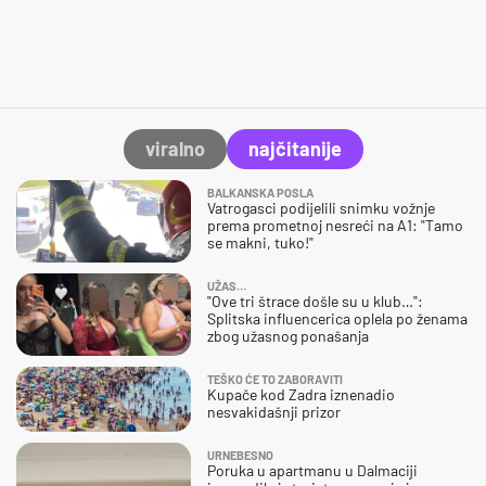
viralno
najčitanije
BALKANSKA POSLA
Vatrogasci podijelili snimku vožnje
prema prometnoj nesreći na A1: "Tamo
se makni, tuko!"
UŽAS…
"Ove tri štrace došle su u klub…":
Splitska influencerica oplela po ženama
zbog užasnog ponašanja
TEŠKO ĆE TO ZABORAVITI
Kupače kod Zadra iznenadio
nesvakidašnji prizor
URNEBESNO
Poruka u apartmanu u Dalmaciji