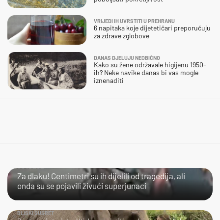
VRIJEDI IH UVRSTITI U PREHRANU
6 napitaka koje dijetetičari preporučuju
za zdrave zglobove
DANAS DJELUJU NEOBIČNO
Kako su žene održavale higijenu 1950-
ih? Neke navike danas bi vas mogle
iznenaditi
ČOVJEČE…
Za dlaku! Centimetri su ih dijelili od tragedija, ali
onda su se pojavili živući superjunaci
BLISKI SUSRET