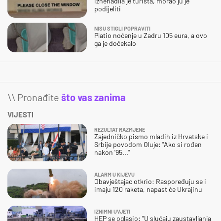
iznenadila je turista, morao ju je
podijeliti
NISU STIGLI POPRAVITI
Platio noćenje u Zadru 105 eura, a ovo
ga je dočekalo
\\ Pronađite
što vas zanima
VIJESTI
REZULTAT RAZMJENE
Zajedničko pismo mladih iz Hrvatske i
Srbije povodom Oluje: "Ako si rođen
nakon '95..."
ALARM U KIJEVU
Obavještajac otkrio: Raspoređuju se i
imaju 120 raketa, napast će Ukrajinu
IZNIMNI UVJETI
HEP se oglasio: "U slučaju zaustavljanja