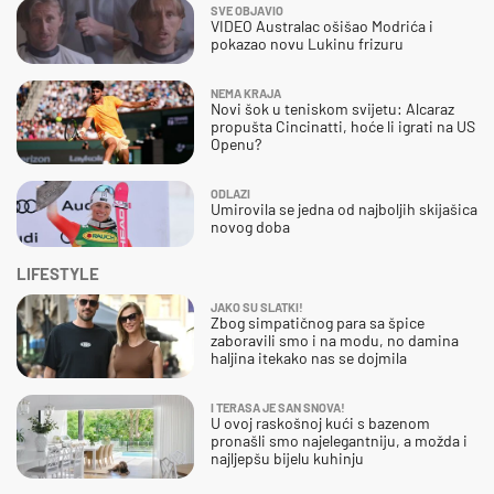
SVE OBJAVIO
VIDEO Australac ošišao Modrića i
pokazao novu Lukinu frizuru
NEMA KRAJA
Novi šok u teniskom svijetu: Alcaraz
propušta Cincinatti, hoće li igrati na US
Openu?
ODLAZI
Umirovila se jedna od najboljih skijašica
novog doba
LIFESTYLE
JAKO SU SLATKI!
Zbog simpatičnog para sa špice
zaboravili smo i na modu, no damina
haljina itekako nas se dojmila
I TERASA JE SAN SNOVA!
U ovoj raskošnoj kući s bazenom
pronašli smo najelegantniju, a možda i
najljepšu bijelu kuhinju