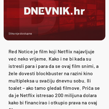
Slika nije dostupna
Red Notice je film koji Netflix najavljuje
već neko vrijeme. Kako i ne bi kada su
istresli para i para da se ovaj film snimi, a
žele dovesti blockbuster na razini kino
multipleksa u svačiju dnevnu sobu. Ili
toalet – ako tamo gledaš filmove. Priča se
da je Netflix istresao 200 milijuna dolara
kako bi financirao i otkupio prava na ovaj