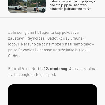
Bahato mu prepriječio prijelaz, a
ono što je pješak napravio
oduševilo je društvene mreže
Johnson glumi FBI agenta koji pokušava
zaustaviti Reynoldsa i Gadot koji su vrhunski
lopovi. Naravno da to ne može ostati samo tako –
pa se Reynolds i Johnson udruže kako bi ulovili
Gadot.
Film stiže na Netflix
12. studenog
. Ako vas zanima
trailer, pogledajte ga ispod.