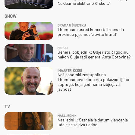
Nuklearne elektrane Krško..."
SHOW
DRAMA U ŠIBENIKU
Thompson usred koncerta iznenada
prekinuo pjesmu: "Zovite hitnu!"
HEROJ
General pobjednik: Gdje i što 31 godinu
nakon Oluje radi general Ante Gotovina?
IMAJU TRI KĆERI
Naš saborski zastupnik na
Thompsonovu koncertu pokazao lijepu
suprugu, koja godinama izbjegava
javnost
TV
NASLJEDNIK
Nasljednik: Saznala je datum vjenčanja -
udaje se za dva tjedna