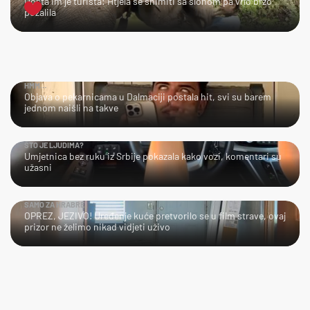
Dosta im je turista: Htjela se snimiti sa slonom pa vrlo brzo
požalila
HMM…
Objava o pekarnicama u Dalmaciji postala hit, svi su barem
jednom naišli na takve
ŠTO JE LJUDIMA?
Umjetnica bez ruku iz Srbije pokazala kako vozi, komentari su
užasni
SAMO ZA HRABRE
OPREZ, JEZIVO! Uređenje kuće pretvorilo se u film strave, ovaj
prizor ne želimo nikad vidjeti uživo