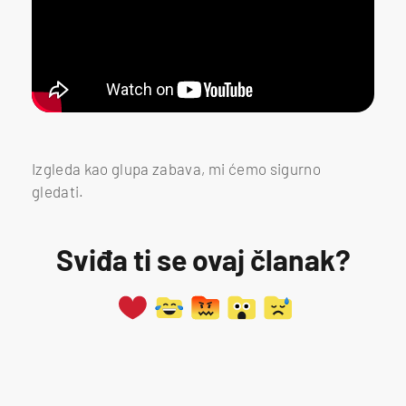
Izgleda kao glupa zabava, mi ćemo sigurno
gledati.
Sviđa ti se ovaj članak?