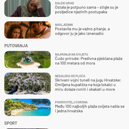
DALEKI GRAD
Ostala je potpuno sama – stigle su je
posljedice njezinih postupaka
NASLJEDNIK
Postavila mu je važno pitanje, a
odgovor ju je jako iznenadio
PUTOVANJA
NAJMANJA NA SVIJETU
Čudo prirode: Predivna pješčana plaža
na 100 metara od mora
NEDALEKO OD PLOČA
Skriveni vojni tuneli na jugu Hrvatske:
Omiljena kupališta na koja lokalci u
miru dolaze roniti i skakati u more
POKROVITELJ CORONA
Među 100 najboljih plaža svijeta našla se
i jedna hrvatska
SPORT