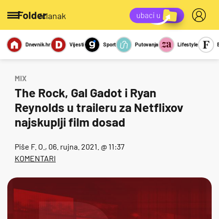
/članak
Dnevnik.hr
Vijesti
Sport
Putovanja
Lifestyle
Viralno
Miks
Kviz
Report
Sexy
MIX
The Rock, Gal Gadot i Ryan
Reynolds u traileru za Netflixov
najskuplji film dosad
Piše
F. O.
, 06. rujna. 2021. @ 11:37
KOMENTARI