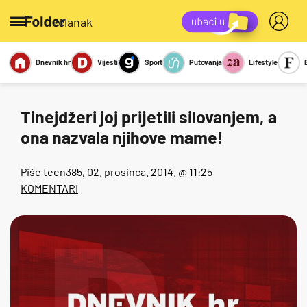
/članak
Dnevnik.hr
Vijesti
Sport
Putovanja
Lifestyle
Viralno
Miks
Kviz
Report
Sexy
Tinejdžeri joj prijetili silovanjem, a
ona nazvala njihove mame!
Piše
teen385
, 02. prosinca. 2014. @ 11:25
KOMENTARI