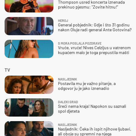
Thompson usred koncerta iznenada
prekinuo pjesmu: "Zovite hitnu!"
HEROJ
General pobjednik: Gdje i što 31 godinu
nakon Oluje radi general Ante Gotovina?
S MORA POSLALA POZDRAVE
Vruće, vruće! Nives Celzijus u vatrenom
kupaćem malo je toga prepustila mašti
TV
NASLJEDNIK
Postavila mu je važno pitanje, a
odgovor ju je jako iznenadio
DALEKI GRAD
Sreći nema kraja! Napokon su saznali
spol djeteta
NASLJEDNIK
Nasljednik: Čeka ih ispit njihove ljubavi,
ali oboje su spremni na njega