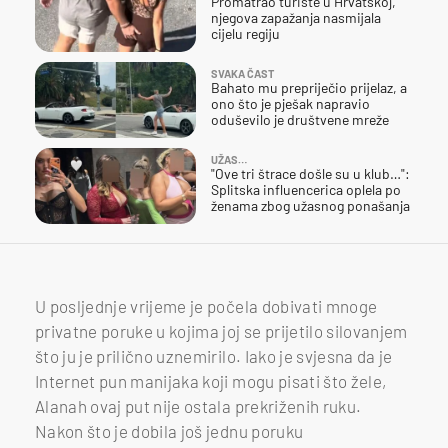
Promatrao turiste u Hrvatskoj,
njegova zapažanja nasmijala
cijelu regiju
SVAKA ČAST
Bahato mu prepriječio prijelaz, a
ono što je pješak napravio
oduševilo je društvene mreže
UŽAS…
"Ove tri štrace došle su u klub…":
Splitska influencerica oplela po
ženama zbog užasnog ponašanja
U posljednje vrijeme je počela dobivati mnoge
privatne poruke u kojima joj se prijetilo silovanjem
što ju je prilično uznemirilo. Iako je svjesna da je
Internet pun manijaka koji mogu pisati što žele,
Alanah ovaj put nije ostala prekriženih ruku.
Nakon što je dobila još jednu poruku