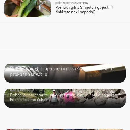
PIŠE NUTRICIONISTICA
Poriluk i giht: Smijete li ga jesti ili
riskirate novi napadaj?
JAO...
Sunce može biti opasno i u naša 4 zida, a one su to
prekasno shvatile
KAO IZ PIŠTOLJA
Dobacila komentar trudnici bez noge, a muž ispalio odgovor
kao da je samo čekao…