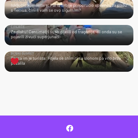
ŠTO KAŽETE?
Isključio komentare: Par iz Srbije preporučio spravicu za plažu
s Temua, čini li vam se ovo sigurnim?
ČOVJEČE…
Za dlaku! Centimetri su ih dijelili od tragedija, ali onda su se
pojavili živući superjunaci
BLISKI SUSRET
Dosta im je turista: Htjela se snimiti sa slonom pa vrlo brzo
požalila