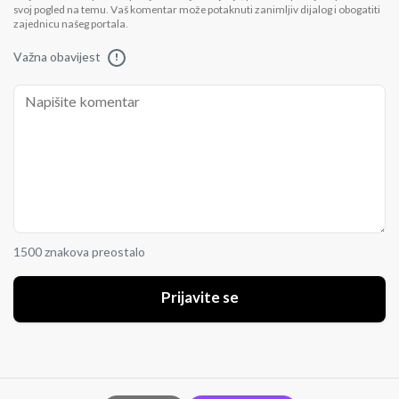
svoj pogled na temu. Vaš komentar može potaknuti zanimljiv dijalog i obogatiti
zajednicu našeg portala.
Važna obavijest
!
1500 znakova preostalo
Prijavite se