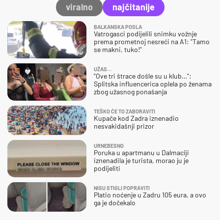
viralno
najčitanije
BALKANSKA POSLA
Vatrogasci podijelili snimku vožnje
prema prometnoj nesreći na A1: "Tamo
se makni, tuko!"
UŽAS…
"Ove tri štrace došle su u klub…":
Splitska influencerica oplela po ženama
zbog užasnog ponašanja
TEŠKO ĆE TO ZABORAVITI
Kupače kod Zadra iznenadio
nesvakidašnji prizor
URNEBESNO
Poruka u apartmanu u Dalmaciji
iznenadila je turista, morao ju je
podijeliti
NISU STIGLI POPRAVITI
Platio noćenje u Zadru 105 eura, a ovo
ga je dočekalo