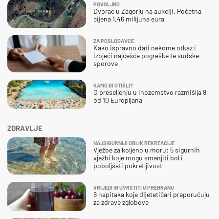
POVOLJNO
Dvorac u Zagorju na aukciji. Početna
cijena 1,46 milijuna eura
ZA POSLODAVCE
Kako ispravno dati nekome otkaz i
izbjeći najčešće pogreške te sudske
sporove
KAMO BI OTIŠLI?
O preseljenju u inozemstvo razmišlja 9
od 10 Europljana
ZDRAVLJE
NAJSIGURNIJI OBLIK REKREACIJE
Vježbe za koljeno u moru: 5 sigurnih
vježbi koje mogu smanjiti bol i
poboljšati pokretljivost
VRIJEDI IH UVRSTITI U PREHRANU
6 napitaka koje dijetetičari preporučuju
za zdrave zglobove