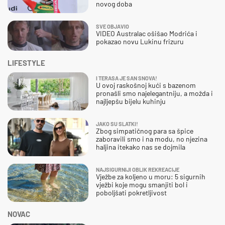
novog doba
SVE OBJAVIO
VIDEO Australac ošišao Modrića i
pokazao novu Lukinu frizuru
LIFESTYLE
I TERASA JE SAN SNOVA!
U ovoj raskošnoj kući s bazenom
pronašli smo najelegantniju, a možda i
najljepšu bijelu kuhinju
JAKO SU SLATKI!
Zbog simpatičnog para sa špice
zaboravili smo i na modu, no njezina
haljina itekako nas se dojmila
NAJSIGURNIJI OBLIK REKREACIJE
Vježbe za koljeno u moru: 5 sigurnih
vježbi koje mogu smanjiti bol i
poboljšati pokretljivost
NOVAC