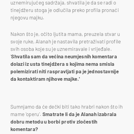
uznemirujućeg sadržaja, shvatila je da se radi o
tinejdžeru stoga je odlučila preko profila pronaći
njegovu majku.
Nakon što je, očito ljutita mama, preuzela stvar u
svoje ruke, Alanah je nastavila pretraživati profile
svih osoba koje su je uznemiravale i vrijeđale.
'
Shvatila sam da većina neumjesnih komentara
dolazi iz usta tinejdžera s kojima nema smisla
polemizirati niti raspravljati pa je jednostavnije
da kontaktiram njihove majke.'
Sumnjamo da će dečki biti tako hrabri nakon što ih
mame 'operu'.
Smatrate li da je Alanah izabrala
dobru metodu u borbi protiv zločestih
komentara?