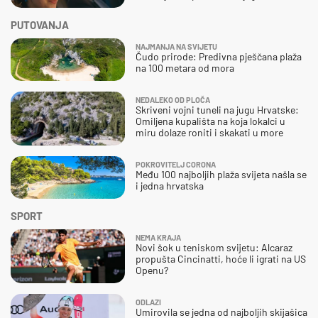
PUTOVANJA
NAJMANJA NA SVIJETU
Čudo prirode: Predivna pješčana plaža
na 100 metara od mora
NEDALEKO OD PLOČA
Skriveni vojni tuneli na jugu Hrvatske:
Omiljena kupališta na koja lokalci u
miru dolaze roniti i skakati u more
POKROVITELJ CORONA
Među 100 najboljih plaža svijeta našla se
i jedna hrvatska
SPORT
NEMA KRAJA
Novi šok u teniskom svijetu: Alcaraz
propušta Cincinatti, hoće li igrati na US
Openu?
ODLAZI
Umirovila se jedna od najboljih skijašica