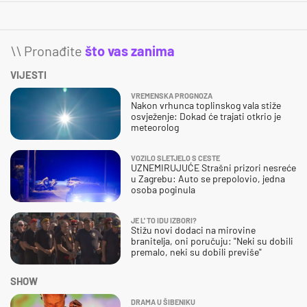
\\ Pronađite
što vas zanima
VIJESTI
VREMENSKA PROGNOZA
Nakon vrhunca toplinskog vala stiže
osvježenje: Dokad će trajati otkrio je
meteorolog
VOZILO SLETJELO S CESTE
UZNEMIRUJUĆE Strašni prizori nesreće
u Zagrebu: Auto se prepolovio, jedna
osoba poginula
JE L' TO IDU IZBORI?
Stižu novi dodaci na mirovine
branitelja, oni poručuju: "Neki su dobili
premalo, neki su dobili previše"
SHOW
DRAMA U ŠIBENIKU