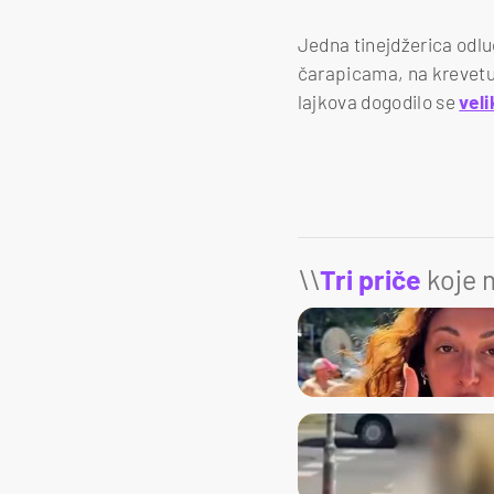
Jedna tinejdžerica odluč
čarapicama, na krevetu 
lajkova dogodilo se
vel
\\
Tri priče
koje m