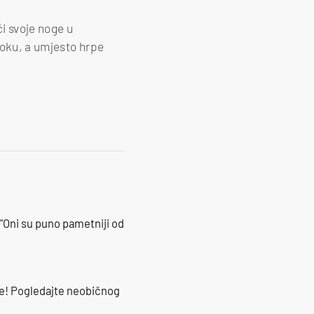
ći svoje noge u
ooku, a umjesto hrpe
"Oni su puno pametniji od
že! Pogledajte neobičnog