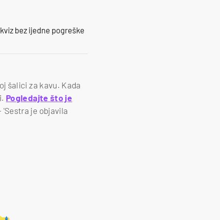
 kviz bez ijedne pogreške
noj šalici za kavu. Kada
i.
Pogledajte što je
 'Sestra je objavila