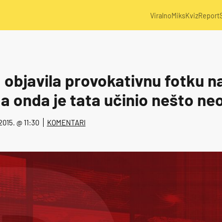
Viralno
Miks
Kviz
Report
 objavila provokativnu fotku n
a onda je tata učinio nešto ne
 2015. @ 11:30
KOMENTARI