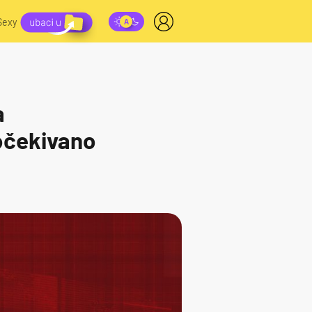
Sexy
a
očekivano