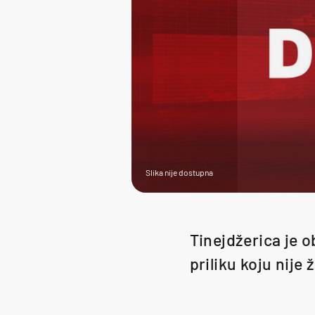
Slika nije dostupna
Tinejdžerica je o
priliku koju nije ž