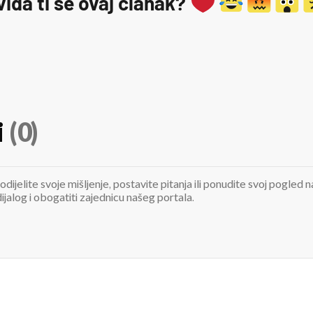
viđa ti se ovaj članak?
i
(0)
odijelite svoje mišljenje, postavite pitanja ili ponudite svoj pogle
jalog i obogatiti zajednicu našeg portala.