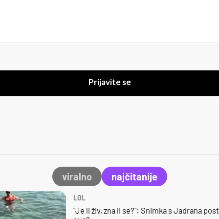
Prijavite se
viralno
najčitanije
LOL
"Je li živ, zna li se?": Snimka s Jadrana posta