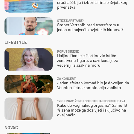
srušila Srbiju i izborila finale Svjetskog
prvenstva
STIŽE KAPETANU?
Stoper Vatrenih pred transferom u
jedan od najvećih svjetskih klubova?
LIFESTYLE
POPUT SIRENE
Haljina Danijele Martinović ističe
ženstvenu figuru, a savršena je za
večernji izlazak na moru
ZA KONCERT
Jedan efektan komad bio je dovoljan da
Vannina ljetna kombinacija zablista
"VRHUNAC" ŽENSKOG SEKSUALNOG ISKUSTVA
Kako do vaginalnog orgazma? Samo 18
% žena može ga doživjeti isključivo na
ovaj način
NOVAC