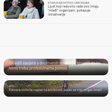
STUDIJA NA GOTOVO 1.900 OSOBA
Ljudi koji redovito rade ovo imaju
“mlađi” organizam, pokazuje
istraživanje
URADI SAM?
Slijedili savjete s društvenih mreža pa shvatili da im
hitno treba profesionalna pomoć
JAO...
Kamera snimila napad na biciklista, jadan se nije stigao snaći