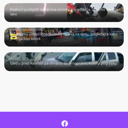
NIJE IM LAKO
Radnici podijelili šokantne snimke s gradilišta, stvarno im nije
lako
KAKVA SNALAŽLJIVOST!
U Sarajevu uhvatili neobičnog lopova na djelu, pogledajte kako
je opljačkao kiosk
ČOVJEČE...
Izletio pred kamion pa shvatio da je napravio kobnu pogrešku