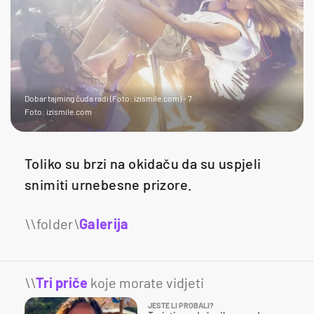
Dobar tajming čuda radi (Foto: izismile.com) - 7
Foto: izismile.com
Toliko su brzi na okidaču da su uspjeli
snimiti urnebesne prizore.
Galerija
18
\\
Tri priče
koje morate vidjeti
JESTE LI PROBALI?