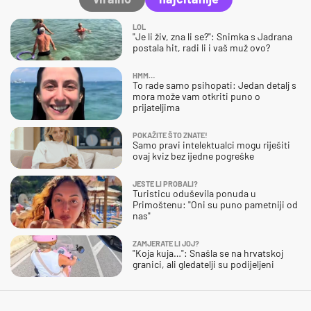
LOL
"Je li živ, zna li se?": Snimka s Jadrana
postala hit, radi li i vaš muž ovo?
HMM…
To rade samo psihopati: Jedan detalj s
mora može vam otkriti puno o
prijateljima
POKAŽITE ŠTO ZNATE!
Samo pravi intelektualci mogu riješiti
ovaj kviz bez ijedne pogreške
JESTE LI PROBALI?
Turisticu oduševila ponuda u
Primoštenu: "Oni su puno pametniji od
nas"
ZAMJERATE LI JOJ?
"Koja kuja…": Snašla se na hrvatskoj
granici, ali gledatelji su podijeljeni