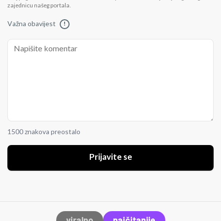
zajednicu našeg portala.
Važna obavijest
!
1500 znakova preostalo
Prijavite se
viralno
najčitanije