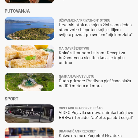
PUTOVANJA
UŽIVANJE NA "PRIVATNOM" OTOKU
Hrvatski otok na kojem živi samo jedan
stanovnik: Ljepotan koji je diljem
svijeta poznat po svojem "bijelom zlatu"
MA, SAVRŠENSTVO!
Kolač s limunom i sirom: Recept za
božanstvenu slasticu koja se topi u
ustima
NAJMANJA NA SVIJETU
Čudo prirode: Predivna pješčana plaža
na 100 metara od mora
SPORT
CIPELARILI GA DOK JE LEŽAO
VIDEO Pojavila se nova snimka tučnjave
BBB-a i Torcide: "Je*ote, pa ubit će ga!"
DRAMATIČAN PREOKRET
Kakva drama u Zagrebu! Hrvatska