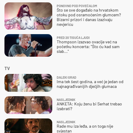
PONOVNO POD POVEĆALOM
Što se sve događalo na hrvatskom
otoku pod osramoćenim glumcem?
Bizarni prizori i danas izazivaju
nevjericu
PRED 20 TISUĆA LJUDI
Thompson izazvao ovacije već na
početku koncerta: "Što ću kad sam
slab..."
TV
DALEKI GRAD
Ima tek šest godina, a već je jedan od
najnagrađivanijih dječjih glumaca
NASLJEDNIK
ANKETA: Koju ženu bi Serhat trebao
izabrati?
NASLJEDNIK
Rade mu iza leđa, a on toga nije
svjestan