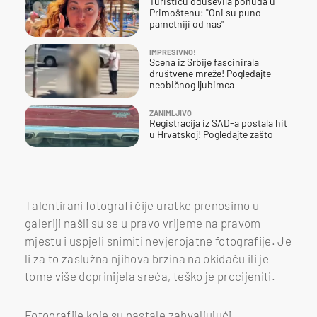
Turisticu oduševila ponuda u
Primoštenu: "Oni su puno
pametniji od nas"
IMPRESIVNO!
Scena iz Srbije fascinirala
društvene mreže! Pogledajte
neobičnog ljubimca
ZANIMLJIVO
Registracija iz SAD-a postala hit
u Hrvatskoj! Pogledajte zašto
Talentirani fotografi čije uratke prenosimo u
galeriji našli su se u pravo vrijeme na pravom
mjestu i uspjeli snimiti nevjerojatne fotografije. Je
li za to zaslužna njihova brzina na okidaču ili je
tome više doprinijela sreća, teško je procijeniti.
Fotografije koje su nastale zahvaljujući