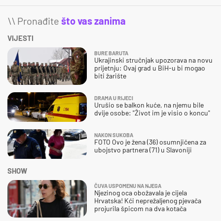
\\ Pronađite
što vas zanima
VIJESTI
BURE BARUTA
Ukrajinski stručnjak upozorava na novu
prijetnju: Ovaj grad u BiH-u bi mogao
biti žarište
DRAMA U RIJECI
Urušio se balkon kuće, na njemu bile
dvije osobe: "Život im je visio o koncu"
NAKON SUKOBA
FOTO Ovo je žena (36) osumnjičena za
ubojstvo partnera (71) u Slavoniji
SHOW
ČUVA USPOMENU NA NJEGA
Njezinog oca obožavala je cijela
Hrvatska! Kći neprežaljenog pjevača
projurila špicom na dva kotača