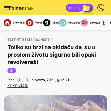
/članak
Dnevnik.hr
Vijesti
Sport
Putovanja
Lifestyle
Viralno
Miks
Kviz
Report
Sexy
TALENT ILI SLUČAJNOSTI?
Toliko su brzi na okidaču da su u
prošlom životu sigurno bili opaki
revolveraši
Piše
K.L.
, 10. kolovoza. 2021. @ 12:21
KOMENTARI