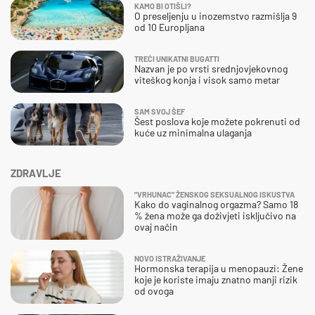
KAMO BI OTIŠLI?
O preseljenju u inozemstvo razmišlja 9
od 10 Europljana
TREĆI UNIKATNI BUGATTI
Nazvan je po vrsti srednjovjekovnog
viteškog konja i visok samo metar
SAM SVOJ ŠEF
Šest poslova koje možete pokrenuti od
kuće uz minimalna ulaganja
ZDRAVLJE
"VRHUNAC" ŽENSKOG SEKSUALNOG ISKUSTVA
Kako do vaginalnog orgazma? Samo 18
% žena može ga doživjeti isključivo na
ovaj način
NOVO ISTRAŽIVANJE
Hormonska terapija u menopauzi: Žene
koje je koriste imaju znatno manji rizik
od ovoga