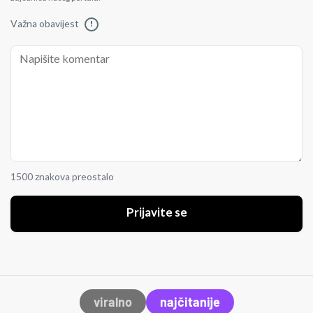
Važna obavijest
!
1500 znakova preostalo
Prijavite se
viralno
najčitanije