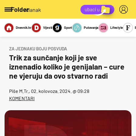
/članak
Dnevnik.hr
Vijesti
Sport
Putovanja
Lifestyle
Viralno
Miks
Kviz
Report
Sexy
ZA JEDNAKU BOJU POSVUDA
Trik za sunčanje koji je sve
iznenadio koliko je genijalan – cure
ne vjeruju da ovo stvarno radi
Piše
M.Tr.
, 02. kolovoza. 2024. @ 09:28
KOMENTARI