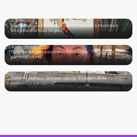
ULJEPŠAO IH JE
Uređuje granice država, a ono što je napravio s Hrvatskom
mnogima diže kosu na glavi
JESTE LI PROBALI?
Turisticu oduševila ponuda u Primoštenu: "Oni su puno
pametniji od nas"
LOL
Samo na Jadranu: Je li ovo najbolje ili najgore divlje
parkiralište ove sezone?