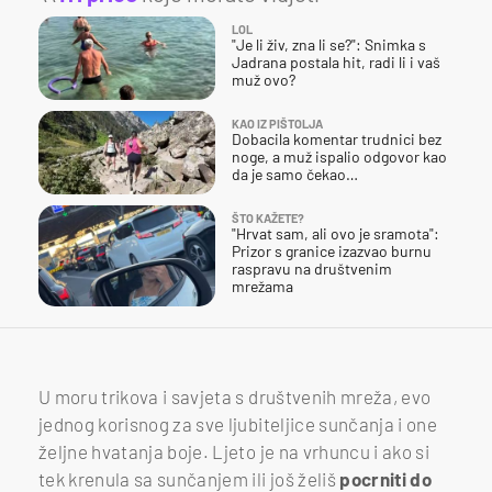
LOL
"Je li živ, zna li se?": Snimka s
Jadrana postala hit, radi li i vaš
muž ovo?
KAO IZ PIŠTOLJA
Dobacila komentar trudnici bez
noge, a muž ispalio odgovor kao
da je samo čekao…
ŠTO KAŽETE?
"Hrvat sam, ali ovo je sramota":
Prizor s granice izazvao burnu
raspravu na društvenim
mrežama
U moru trikova i savjeta s društvenih mreža, evo
jednog korisnog za sve ljubiteljice sunčanja i one
željne hvatanja boje. Ljeto je na vrhuncu i ako si
tek krenula sa sunčanjem ili još želiš
pocrniti do