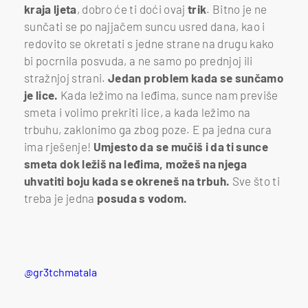
kraja ljeta
, dobro će ti doći ovaj
trik
. Bitno je ne
sunčati se po najjačem suncu usred dana, kao i
redovito se okretati s jedne strane na drugu kako
bi pocrnila posvuda, a ne samo po prednjoj ili
stražnjoj strani.
Jedan problem kada se sunčamo
je lice.
Kada ležimo na leđima, sunce nam previše
smeta i volimo prekriti lice, a kada ležimo na
trbuhu, zaklonimo ga zbog poze. E pa jedna cura
ima rješenje!
Umjesto da se mučiš i da ti sunce
smeta dok ležiš na leđima, možeš na njega
uhvatiti boju kada se okreneš na trbuh.
Sve što ti
treba je jedna
posuda s vodom.
@gr3tchmatala