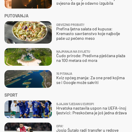
svjesna da ga je odavno izgubila
PUTOVANJA
OBVEZNO PROBATI!
Prefina ljetna salata od kupusa:
Kremasto savršenstvo koje najbolje
paše uz pečeno meso
NAJMANJA NA SVIJETU
Čudo prirode: Predivna pješčana plaža
na 100 metara od mora
15 PITANJA
Kviz općeg znanja: Za one pred kojima
se i Google može sakriti
SPORT
SJAJAN TJEDAN U EUROPI
Hrvatska nastavila uspon na UEFA-inoj
ljestvici: Preskočena je još jedna država
OPA!
Josip Šutalo radi transfer u redove