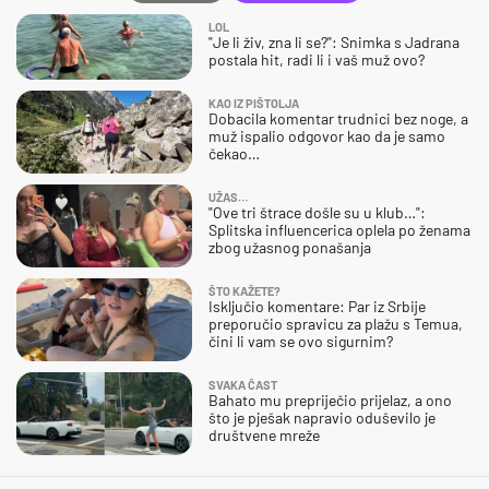
LOL
"Je li živ, zna li se?": Snimka s Jadrana
postala hit, radi li i vaš muž ovo?
KAO IZ PIŠTOLJA
Dobacila komentar trudnici bez noge, a
muž ispalio odgovor kao da je samo
čekao…
UŽAS…
"Ove tri štrace došle su u klub…":
Splitska influencerica oplela po ženama
zbog užasnog ponašanja
ŠTO KAŽETE?
Isključio komentare: Par iz Srbije
preporučio spravicu za plažu s Temua,
čini li vam se ovo sigurnim?
SVAKA ČAST
Bahato mu prepriječio prijelaz, a ono
što je pješak napravio oduševilo je
društvene mreže