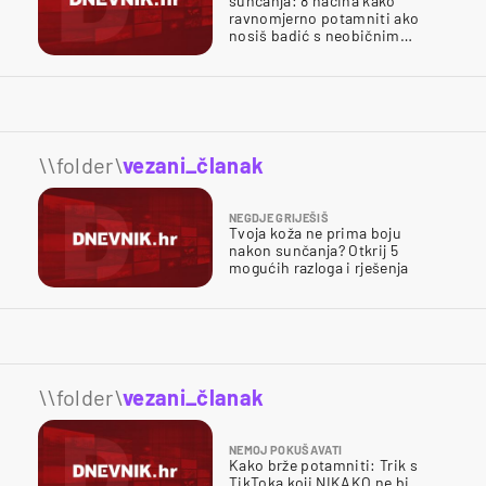
sunčanja: 8 načina kako
ravnomjerno potamniti ako
nosiš badić s neobičnim
izrezom
\\folder\
vezani_članak
NEGDJE GRIJEŠIŠ
Tvoja koža ne prima boju
nakon sunčanja? Otkrij 5
mogućih razloga i rješenja
\\folder\
vezani_članak
NEMOJ POKUŠAVATI
Kako brže potamniti: Trik s
TikToka koji NIKAKO ne bi