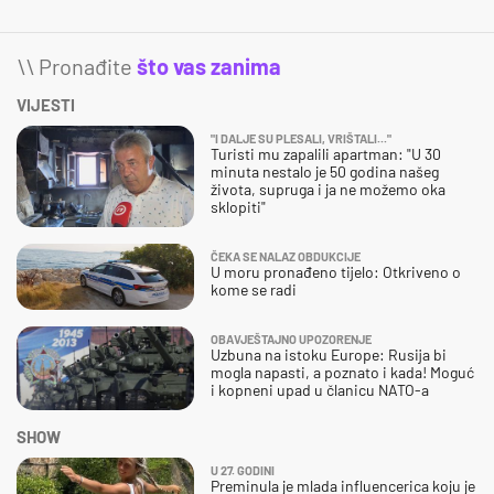
\\ Pronađite
što vas zanima
VIJESTI
"I DALJE SU PLESALI, VRIŠTALI..."
Turisti mu zapalili apartman: "U 30
minuta nestalo je 50 godina našeg
života, supruga i ja ne možemo oka
sklopiti"
ČEKA SE NALAZ OBDUKCIJE
U moru pronađeno tijelo: Otkriveno o
kome se radi
OBAVJEŠTAJNO UPOZORENJE
Uzbuna na istoku Europe: Rusija bi
mogla napasti, a poznato i kada! Moguć
i kopneni upad u članicu NATO-a
SHOW
U 27. GODINI
Preminula je mlada influencerica koju je