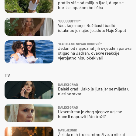
pratilo više od milijun ljudi, dugo se
borila s opakom bolešću
"UUUUUUFFFF"
Vau, koje noge! Ružičasti badić
istaknuo je najbolje adute Maje Šuput
"KAO DA SU NOVAK ĐOKOVIĆ"
Jedan od najpoznatijih svjetskih parova
stigao na Jadran, ovakve reakcije
vjerojatno nisu očekivali
TV
DALEKI GRAD
Daleki grad: Jako je ljuta jer se miješa u
njezine stvari
DALEKI GRAD
Uznemirena je zbog njegove ucjene -
hoće li napraviti što traži?
NASLJEDNIK
Želi da njih troje sretno žive, a nije ni