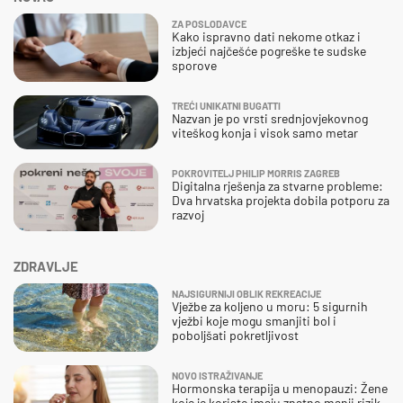
ZA POSLODAVCE
Kako ispravno dati nekome otkaz i
izbjeći najčešće pogreške te sudske
sporove
TREĆI UNIKATNI BUGATTI
Nazvan je po vrsti srednjovjekovnog
viteškog konja i visok samo metar
POKROVITELJ PHILIP MORRIS ZAGREB
Digitalna rješenja za stvarne probleme:
Dva hrvatska projekta dobila potporu za
razvoj
ZDRAVLJE
NAJSIGURNIJI OBLIK REKREACIJE
Vježbe za koljeno u moru: 5 sigurnih
vježbi koje mogu smanjiti bol i
poboljšati pokretljivost
NOVO ISTRAŽIVANJE
Hormonska terapija u menopauzi: Žene
koje je koriste imaju znatno manji rizik