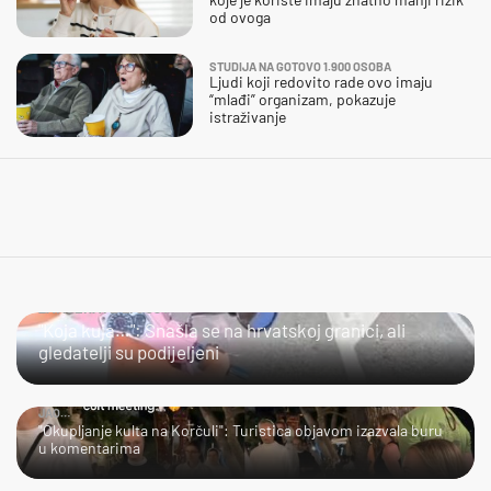
od ovoga
STUDIJA NA GOTOVO 1.900 OSOBA
Ljudi koji redovito rade ovo imaju
“mlađi” organizam, pokazuje
istraživanje
ZAMJERATE LI JOJ?
"Koja kuja…": Snašla se na hrvatskoj granici, ali
gledatelji su podijeljeni
JAO…
"Okupljanje kulta na Korčuli": Turistica objavom izazvala buru
u komentarima