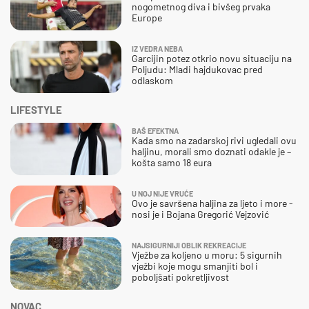
nogometnog diva i bivšeg prvaka
Europe
IZ VEDRA NEBA
Garcijin potez otkrio novu situaciju na
Poljudu: Mladi hajdukovac pred
odlaskom
LIFESTYLE
BAŠ EFEKTNA
Kada smo na zadarskoj rivi ugledali ovu
haljinu, morali smo doznati odakle je –
košta samo 18 eura
U NOJ NIJE VRUĆE
Ovo je savršena haljina za ljeto i more -
nosi je i Bojana Gregorić Vejzović
NAJSIGURNIJI OBLIK REKREACIJE
Vježbe za koljeno u moru: 5 sigurnih
vježbi koje mogu smanjiti bol i
poboljšati pokretljivost
NOVAC