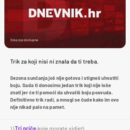
Slika nije dostupna
Trik za koji nisi ni znala da ti treba.
Sezona sunčanja još nije gotova i stigneš uhvatiti
boju. Sada ti donosimo jedan trik koji nije loše
znati jer će ti pomoći da uhvatiš boju posvuda.
Definitivno trik radi, a mnogi se čude kako im ovo
nije nikad palo na pamet.
\\
Tri priče
koje morate vidjeti