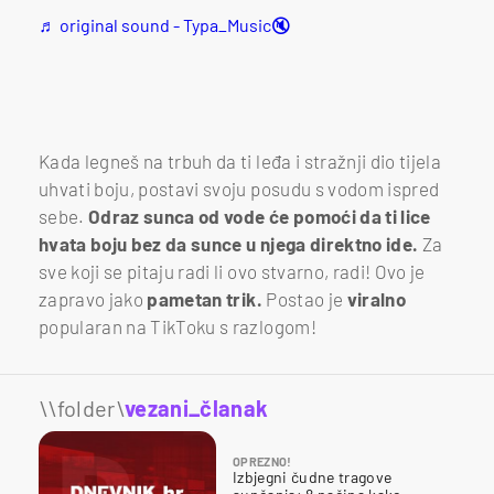
♬ original sound - Typa_Music🔇
Kada legneš na trbuh da ti leđa i stražnji dio tijela
uhvati boju, postavi svoju posudu s vodom ispred
sebe.
Odraz sunca od vode će pomoći da ti lice
hvata boju bez da sunce u njega direktno ide.
Za
sve koji se pitaju radi li ovo stvarno, radi! Ovo je
zapravo jako
pametan trik.
Postao je
viralno
popularan na TikToku s razlogom!
\\folder\
vezani_članak
OPREZNO!
Izbjegni čudne tragove