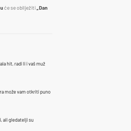
bu
će se obilježiti
„Dan
la hit, radi li i vaš muž
ra može vam otkriti puno
 ali gledatelji su