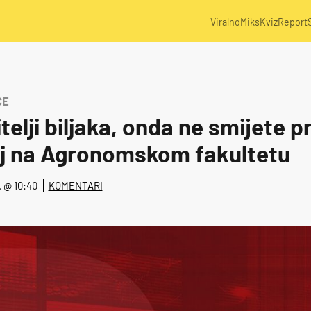
Viralno
Miks
Kviz
Report
CE
itelji biljaka, onda ne smijete p
j na Agronomskom fakultetu
3. @ 10:40
KOMENTARI