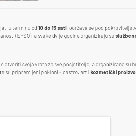
jati u terminu od
10 do 15 sati
, održava se pod pokroviteljs
nanosti (EPSO), a svake dvije godine organiziraju se
služben
će otvoriti svoja vrata za sve posjetitelje, a organizirane su 
te su pripremljeni pokloni – gastro, art i
kozmetički
proizv