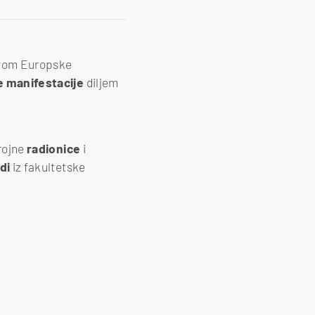
tvom Europske
e
manifestacije
diljem
brojne
radionice
i
odi
iz fakultetske