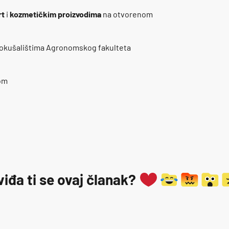
rt
i
kozmetičkim
proizvodima
na otvorenom
 pokušalištima Agronomskog fakulteta
om
viđa ti se ovaj članak?