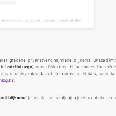
ronomski fakultet Zagreb (@agronomskifakultet)
čarati građane, prvenstveno najmlađe, biljkama i ukazati im
du i
održivi
uzgoj
hrane. Osim toga, biljne znanosti su važne
ehrambenih proizvoda od biljnih sirovina – vlakna, papir, ke
nizg.hr
.
sti biljkama“
je besplatan, namijenjen je svim dobnim sku