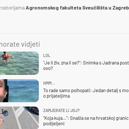
 prostorijama
Agronomskog
fakulteta
Sveučilišta
u Zagre
orate vidjeti
LOL
"Je li živ, zna li se?": Snimka s Jadrana posta
ovo?
HMM…
To rade samo psihopati: Jedan detalj s mo
o prijateljima
ZAMJERATE LI JOJ?
"Koja kuja…": Snašla se na hrvatskoj granici,
podijeljeni