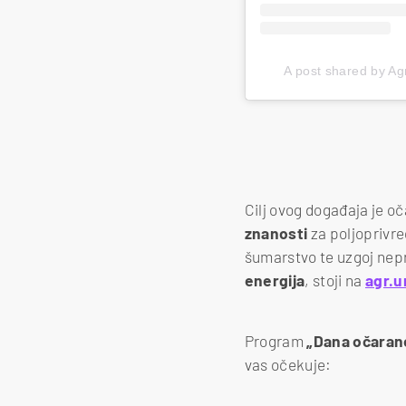
A post shared by Ag
Cilj ovog događaja je o
znanosti
za poljoprivre
šumarstvo te uzgoj nepr
energija
, stoji na
agr.u
Program
„Dana očarano
vas očekuje: