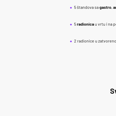
5 štandova sa
gastro
,
a
5
radionica
u vrtu i na
2 radionice u zatvoren
S