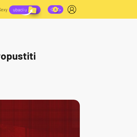
Sexy
ropustiti