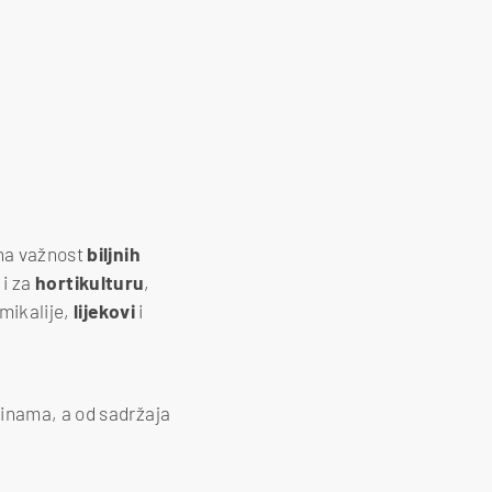
 na važnost
biljnih
 i za
hortikulturu
,
mikalije,
lijekovi
i
pinama, a od sadržaja