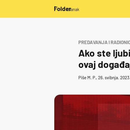
/članak
PREDAVANJA I RADIONI
Ako ste ljub
ovaj događa
Piše
M. P.
, 26. svibnja. 202