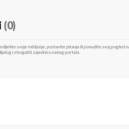
i
(0)
odijelite svoje mišljenje, postavite pitanja ili ponudite svoj pogle
jalog i obogatiti zajednicu našeg portala.