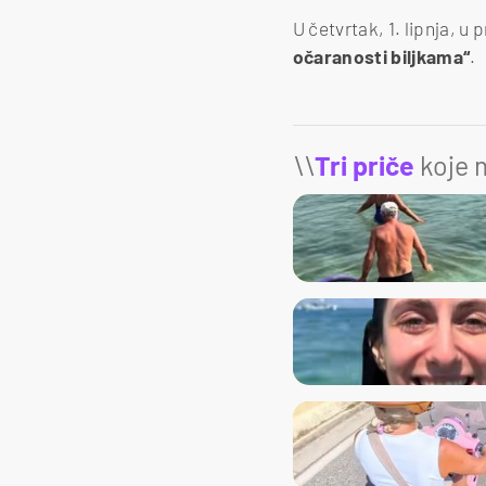
U četvrtak, 1. lipnja, u
očaranosti biljkama“
.
\\
Tri priče
koje m