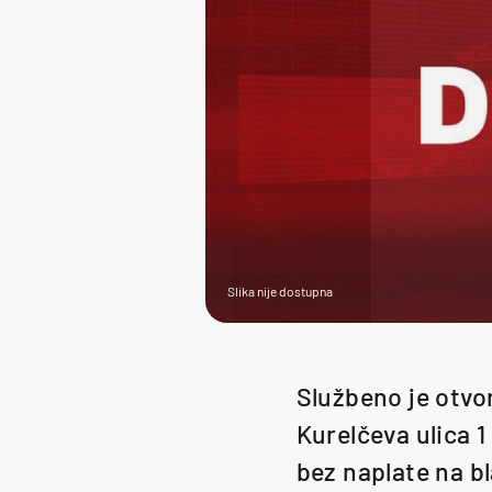
Slika nije dostupna
Službeno je otvor
Kurelčeva ulica 
bez naplate na bl