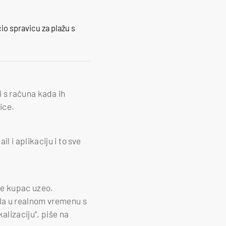
io spravicu za plažu s
i s računa kada ih
ice.
 i aplikaciju i to sve
 je kupac uzeo.
la u realnom vremenu s
alizaciju“, piše na