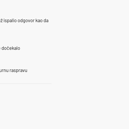
ž ispalio odgovor kao da
je dočekalo
burnu raspravu