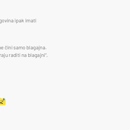
ovina ipak imati
ne čini samo blagajna.
ju raditi na blagajni“,