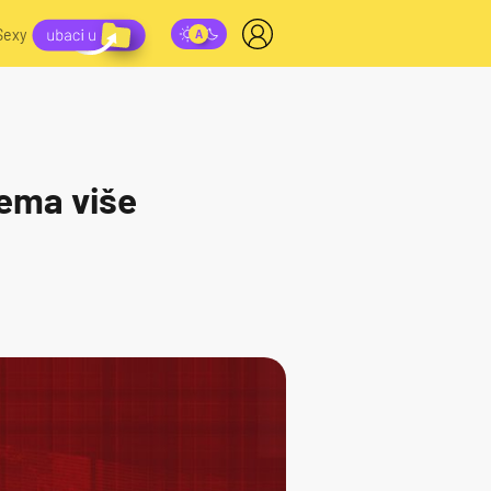
Sexy
nema više