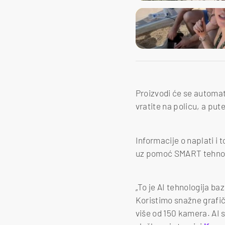
Proizvodi će se automats
vratite na policu, a pu
Informacije o naplati i
uz pomoć SMART tehnolog
„To je AI tehnologija b
Koristimo snažne grafi
više od 150 kamera. AI s