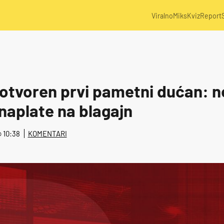
Viralno
Miks
Kviz
Report
 otvoren prvi pametni dućan: 
 naplate na blagajn
@ 10:38
KOMENTARI