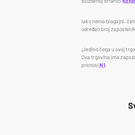
službenoj stranici
Kon
Iako nema blagajni, če
određen broj zaposleni
„Jedino čega u ovoj trg
Ova trgovina ima zaposle
prenosi
N1
.
S