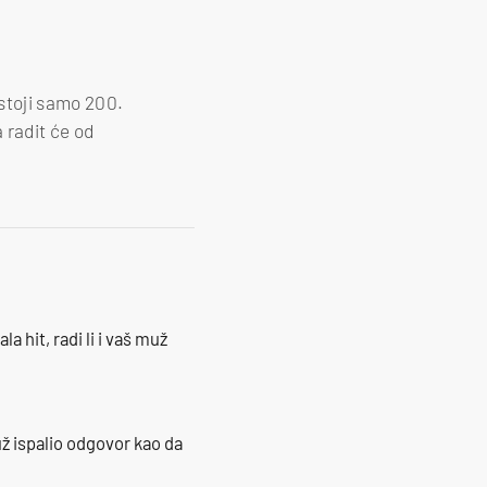
ostoji samo 200.
a radit će od
la hit, radi li i vaš muž
ž ispalio odgovor kao da