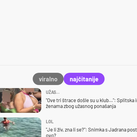
viralno
najčitanije
UŽAS…
"Ove tri štrace došle su u klub…": Splitska 
ženama zbog užasnog ponašanja
LOL
"Je li živ, zna li se?": Snimka s Jadrana posta
ovo?