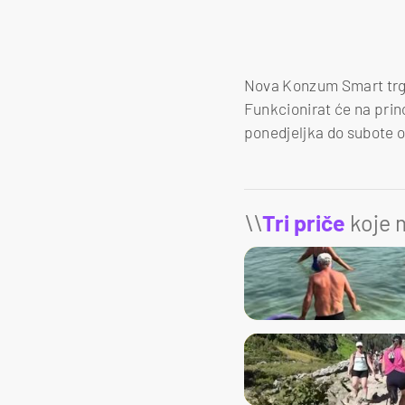
Nova Konzum Smart trgovi
Funkcionirat će na prin
ponedjeljka do subote od
\\
Tri priče
koje m