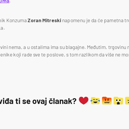
zuma
.
lnik Konzuma
Zoran Mitreski
napomenu je da će pametna trg
ka.
ovini nema, a u ostalima ima su blagajne. Međutim, trgovinu 
nike koji rade sve te poslove, s tom razlikom da više ne mora
viđa ti se ovaj članak?