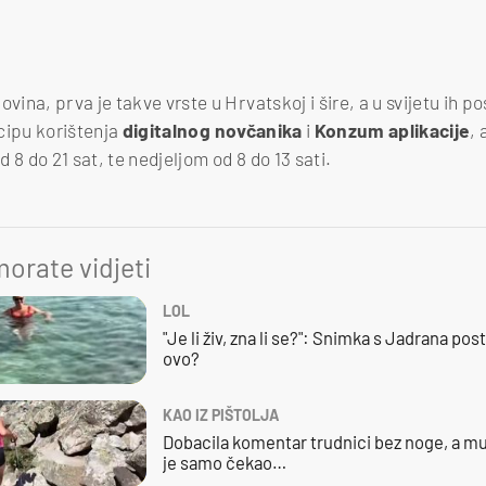
na, prva je takve vrste u Hrvatskoj i šire, a u svijetu ih p
cipu korištenja
digitalnog novčanika
i
Konzum aplikacije
, 
 8 do 21 sat, te nedjeljom od 8 do 13 sati.
orate vidjeti
LOL
"Je li živ, zna li se?": Snimka s Jadrana posta
ovo?
KAO IZ PIŠTOLJA
Dobacila komentar trudnici bez noge, a mu
je samo čekao…