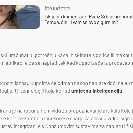
ŠTO KAŽETE?
Isključio komentare: Par iz Srbije preporuč
Temua, čini li vam se ovo sigurnim?
ki uračunati u potrošnju kada ih skinete s police ili maknut
tem aplikacije će se naplati tek kad kupac izađe iz prodavaon
 točnom iznosu kupcima će odmah nakon naplate doći na e-mail
ije, tj. tehnologiji koja koristi
umjetnu inteligenciju
.
azirana je na računalnom vidu za prepoznavanje artikala koje
čke kartice znatne procesorske snage za obradu video signa
ustav integriran je s Konzumovim sustavima za naplatu i fisk