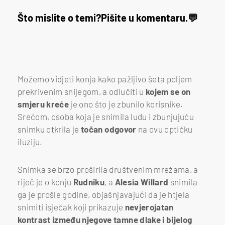
Što mislite o temi?
Pišite u komentaru.
Možemo vidjeti konja kako pažljivo šeta poljem
prekrivenim snijegom, a odlučiti u
kojem se on
smjeru kreće
je ono što je zbunilo korisnike.
Srećom, osoba koja je snimila ludu i zbunjujuću
snimku otkrila je
točan odgovor
na ovu optičku
iluziju.
Snimka se brzo proširila društvenim mrežama, a
riječ je o konju
Rudniku
, a
Alesia
Willard
snimila
ga je prošle godine, objašnjavajući da je htjela
snimiti isječak koji prikazuje
nevjerojatan
kontrast između njegove tamne dlake i bijelog