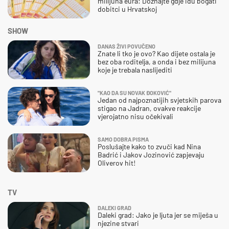
milijuna eura: Doznajte gdje idu bogati
dobitci u Hrvatskoj
SHOW
DANAS ŽIVI POVUČENO
Znate li tko je ovo? Kao dijete ostala je
bez oba roditelja, a onda i bez milijuna
koje je trebala naslijediti
"KAO DA SU NOVAK ĐOKOVIĆ"
Jedan od najpoznatijih svjetskih parova
stigao na Jadran, ovakve reakcije
vjerojatno nisu očekivali
SAMO DOBRA PISMA
Poslušajte kako to zvuči kad Nina
Badrić i Jakov Jozinović zapjevaju
Oliverov hit!
TV
DALEKI GRAD
Daleki grad: Jako je ljuta jer se miješa u
njezine stvari