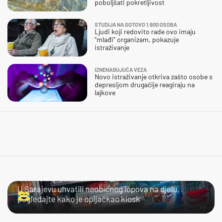
poboljšati pokretljivost
STUDIJA NA GOTOVO 1.900 OSOBA
Ljudi koji redovito rade ovo imaju
“mlađi” organizam, pokazuje
istraživanje
IZNENAĐUJUĆA VEZA
Novo istraživanje otkriva zašto osobe s
depresijom drugačije reagiraju na
lajkove
KAKVA SNALAŽLJIVOST!
U Sarajevu uhvatili neobičnog lopova na djelu,
pogledajte kako je opljačkao kiosk