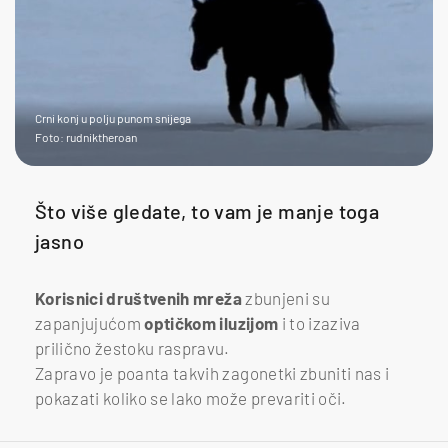
Crni konj u polju punom snijega
Foto: rudniktheroan
Što više gledate, to vam je manje toga
jasno
Korisnici
društvenih
mreža
zbunjeni su
zapanjujućom
optičkom
iluzijom
i to izaziva
prilično žestoku raspravu.
Zapravo je poanta takvih zagonetki zbuniti nas i
pokazati koliko se lako može prevariti oči.