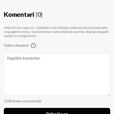
Komentari
(0)
Uključite se u raspravu – podijelite svoje mišljenje, postavite pitanja ili ponudite
svoj pogled na temu. Vaš komentar može potaknuti zanimljiv dijalog i obogatiti
zajednicu našeg portala.
Važna obavijest
!
1500 znakova preostalo