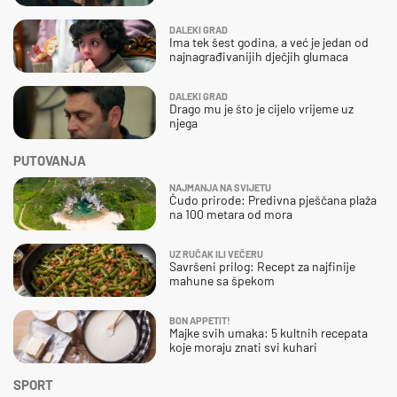
DALEKI GRAD
Ima tek šest godina, a već je jedan od
najnagrađivanijih dječjih glumaca
DALEKI GRAD
Drago mu je što je cijelo vrijeme uz
njega
PUTOVANJA
NAJMANJA NA SVIJETU
Čudo prirode: Predivna pješčana plaža
na 100 metara od mora
UZ RUČAK ILI VEČERU
Savršeni prilog: Recept za najfinije
mahune sa špekom
BON APPETIT!
Majke svih umaka: 5 kultnih recepata
koje moraju znati svi kuhari
SPORT