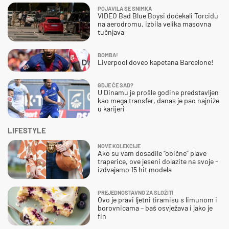
POJAVILA SE SNIMKA
VIDEO Bad Blue Boysi dočekali Torcidu
na aerodromu, izbila velika masovna
tučnjava
BOMBA!
Liverpool doveo kapetana Barcelone!
GDJE ĆE SAD?
U Dinamu je prošle godine predstavljen
kao mega transfer, danas je pao najniže
u karijeri
LIFESTYLE
NOVE KOLEKCIJE
Ako su vam dosadile “obične” plave
traperice, ove jeseni dolazite na svoje -
izdvajamo 15 hit modela
PREJEDNOSTAVNO ZA SLOŽITI
Ovo je pravi ljetni tiramisu s limunom i
borovnicama – baš osvježava i jako je
fin