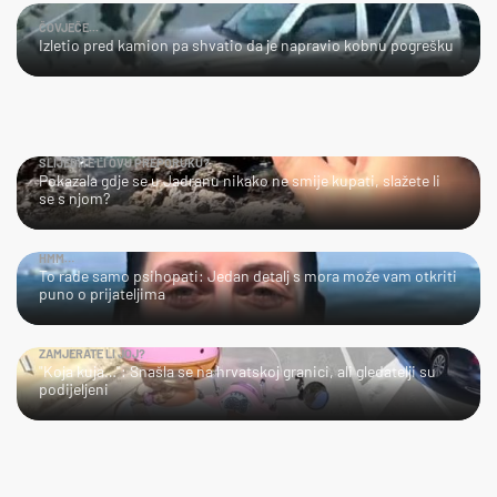
ČOVJEČE...
Izletio pred kamion pa shvatio da je napravio kobnu pogrešku
SLIJEDITE LI OVU PREPORUKU?
Pokazala gdje se u Jadranu nikako ne smije kupati, slažete li
se s njom?
HMM…
To rade samo psihopati: Jedan detalj s mora može vam otkriti
puno o prijateljima
ZAMJERATE LI JOJ?
"Koja kuja…": Snašla se na hrvatskoj granici, ali gledatelji su
podijeljeni