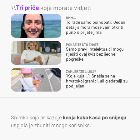
\\
Tri priče
koje morate vidjeti
HMM…
To rade samo psihopati: Jedan
detalj s mora može vam otkriti
puno o prijateljima
POKAŽITE ŠTO ZNATE!
Samo pravi intelektualci mogu
riješiti ovaj kviz bez ijedne
pogreške
ZAMJERATE LI JOJ?
"Koja kuja…": Snašla se na
hrvatskoj granici, ali gledatelji su
podijeljeni
Snimka koja prikazuje
konja kako kasa po snijegu
uspjela je zbuniti mnoge korisnike.