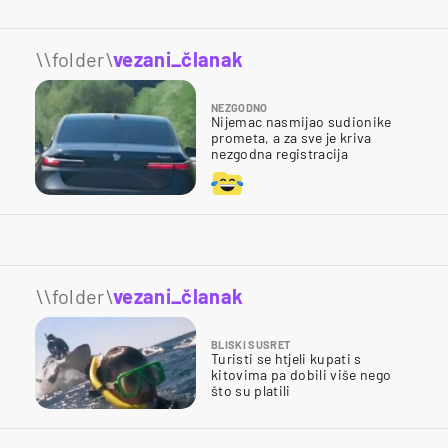
\\folder\
vezani_članak
NEZGODNO
Nijemac nasmijao sudionike
prometa, a za sve je kriva
nezgodna registracija
\\folder\
vezani_članak
BLISKI SUSRET
Turisti se htjeli kupati s
kitovima pa dobili više nego
što su platili