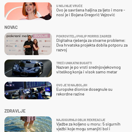
U NOJ NIJE VRUĆE
Ovo je savršena haljina za ljeto i more -
nosi je i Bojana Gregorić Vejzović
NOVAC
POKROVITELJ PHILIP MORRIS ZAGREB
Digitalna rješenja za stvarne probleme:
Dva hrvatska projekta dobila potporu za
razvoj
TREĆI UNIKATNI BUGATTI
Nazvan je po vrsti srednjovjekovnog
viteškog konja i visok samo metar
OVO JE 10 NAJBOLJIH
Europske dionice dosegnule su
rekordne razine
ZDRAVLJE
NAJSIGURNIJI OBLIK REKREACIJE
Vježbe za koljeno u moru: 5 sigurnih
vježbi koje mogu smanjiti bol i