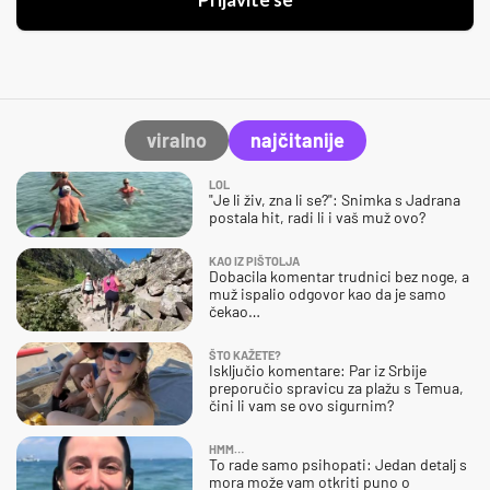
Prijavite se
viralno
najčitanije
LOL
"Je li živ, zna li se?": Snimka s Jadrana
postala hit, radi li i vaš muž ovo?
KAO IZ PIŠTOLJA
Dobacila komentar trudnici bez noge, a
muž ispalio odgovor kao da je samo
čekao…
ŠTO KAŽETE?
Isključio komentare: Par iz Srbije
preporučio spravicu za plažu s Temua,
čini li vam se ovo sigurnim?
HMM…
To rade samo psihopati: Jedan detalj s
mora može vam otkriti puno o