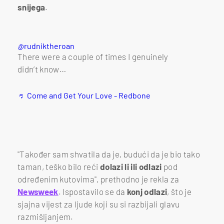
snijega
.
@rudniktheroan
There were a couple of times I genuinely
didn’t know…
♬ Come and Get Your Love - Redbone
"Također sam shvatila da je, budući da je bio tako
taman, teško bilo reći
dolazi li ili odlazi
pod
određenim kutovima", prethodno je rekla za
Newsweek
. Ispostavilo se da
konj odlazi
, što je
sjajna vijest za ljude koji su si razbijali glavu
razmišljanjem.