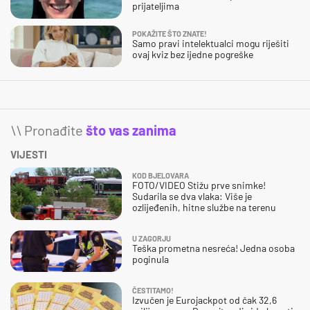
prijateljima
POKAŽITE ŠTO ZNATE!
Samo pravi intelektualci mogu riješiti
ovaj kviz bez ijedne pogreške
\\ Pronađite
što vas zanima
VIJESTI
KOD BJELOVARA
FOTO/VIDEO Stižu prve snimke!
Sudarila se dva vlaka: Više je
ozlijeđenih, hitne službe na terenu
U ZAGORJU
Teška prometna nesreća! Jedna osoba
poginula
ČESTITAMO!
Izvučen je Eurojackpot od čak 32,6