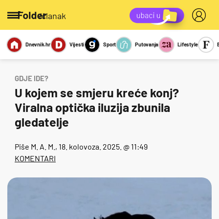
/članak
Dnevnik.hr
Vijesti
Sport
Putovanja
Lifestyle
Viralno
Miks
Kviz
Report
Sexy
GDJE IDE?
U kojem se smjeru kreće konj?
Viralna optička iluzija zbunila
gledatelje
Piše
M. A. M.
, 18. kolovoza. 2025. @ 11:49
KOMENTARI