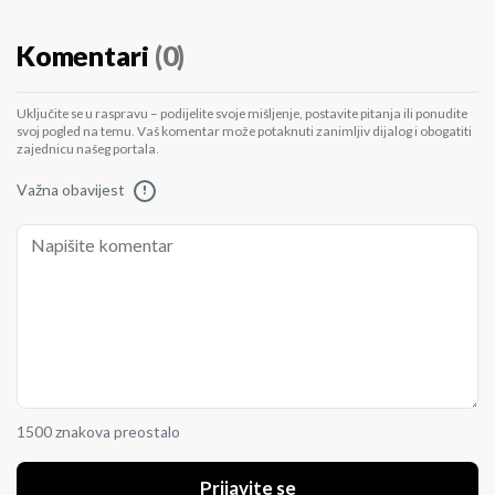
Komentari
(0)
Uključite se u raspravu – podijelite svoje mišljenje, postavite pitanja ili ponudite
svoj pogled na temu. Vaš komentar može potaknuti zanimljiv dijalog i obogatiti
zajednicu našeg portala.
Važna obavijest
!
1500 znakova preostalo
Prijavite se