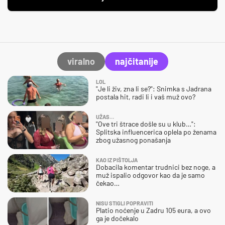
viralno
najčitanije
LOL
"Je li živ, zna li se?": Snimka s Jadrana
postala hit, radi li i vaš muž ovo?
UŽAS…
"Ove tri štrace došle su u klub…":
Splitska influencerica oplela po ženama
zbog užasnog ponašanja
KAO IZ PIŠTOLJA
Dobacila komentar trudnici bez noge, a
muž ispalio odgovor kao da je samo
čekao…
NISU STIGLI POPRAVITI
Platio noćenje u Zadru 105 eura, a ovo
ga je dočekalo