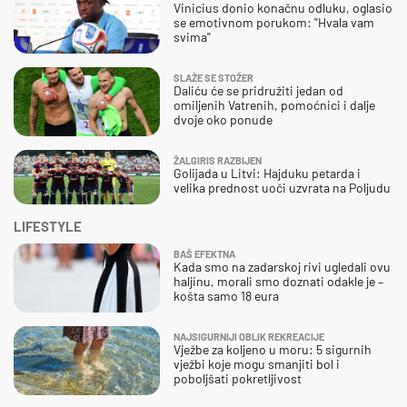
Vinicius donio konačnu odluku, oglasio
se emotivnom porukom: "Hvala vam
svima"
SLAŽE SE STOŽER
Daliću će se pridružiti jedan od
omiljenih Vatrenih, pomoćnici i dalje
dvoje oko ponude
ŽALGIRIS RAZBIJEN
Golijada u Litvi: Hajduku petarda i
velika prednost uoči uzvrata na Poljudu
LIFESTYLE
BAŠ EFEKTNA
Kada smo na zadarskoj rivi ugledali ovu
haljinu, morali smo doznati odakle je –
košta samo 18 eura
NAJSIGURNIJI OBLIK REKREACIJE
Vježbe za koljeno u moru: 5 sigurnih
vježbi koje mogu smanjiti bol i
poboljšati pokretljivost