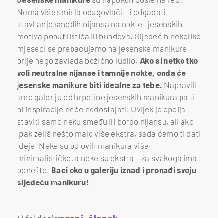
Nema više smisla odugovlačiti i odgađati
stavljanje smeđih nijansa na nokte i jesenskih
motiva poput listića ili bundeva. Sljedećih nekoliko
mjeseci se prebacujemo na jesenske manikure
prije nego zavlada božićno ludilo.
Ako si netko tko
voli neutralne nijanse i tamnije nokte, onda će
jesenske manikure biti idealne za tebe.
Napravili
smo galeriju od hrpetine jesenskih manikura pa ti
ni inspiracije neće nedostajati. Uvijek je opcija
staviti samo neku smeđu ili bordo nijansu, ali ako
ipak želiš nešto malo više ekstra, sada ćemo ti dati
ideje. Neke su od ovih manikura više
minimalističke, a neke su ekstra – za svakoga ima
ponešto.
Baci oko u galeriju iznad i pronađi svoju
sljedeću manikuru!
\\folder\
vezani_članak