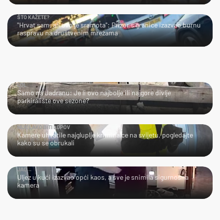
ŠTO KAŽETE?
"Hrvat sam, ali ovo je sramota": Prizor s granice izazvao burnu
raspravu na društvenim mrežama
LOL
Samo na Jadranu: Je li ovo najbolje ili najgore divlje
parkiralište ove sezone?
NIJE LAKO BITI LOPOV
Kamere uhvatile najgluplje kriminalce na svijetu, pogledajte
kako su se obrukali
JAO...
Uljez u kući izazvao opći kaos, a sve je snimila sigurnosna
kamera