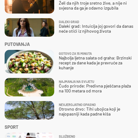
Želi da njih troje sretno žive, a nije ni
svjesna da ga je odavno izgubila
DALEKI GRAD
Daleki grad: Intuicija joj govori da danas
neće otići iz njihovog života
PUTOVANJA
GOTOVO ZA 15 MINUTA
Najbolja ljetna salata od graha: Brzinski
recept za dane kada je prevruće za
kuhanje
NAJMANJA NA SVIJETU
Čudo prirode: Predivna pješčana plaža
na 100 metara od mora
NEVJEROJATNO OPASNO
Otrovno drvo: Tihi ubojica koji je
najopasniji kada padne kiša
SPORT
SLUŽBENO