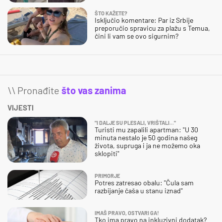
ŠTO KAŽETE?
Isključio komentare: Par iz Srbije
preporučio spravicu za plažu s Temua,
čini li vam se ovo sigurnim?
\\ Pronađite
što vas zanima
VIJESTI
"I DALJE SU PLESALI, VRIŠTALI..."
Turisti mu zapalili apartman: "U 30
minuta nestalo je 50 godina našeg
života, supruga i ja ne možemo oka
sklopiti"
PRIMORJE
Potres zatresao obalu: "Čula sam
razbijanje čaša u stanu iznad"
IMAŠ PRAVO, OSTVARI GA!
Tko ima pravo na inkluzivni dodatak?