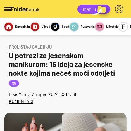
/članak
Dnevnik.hr
Vijesti
Sport
Putovanja
Lifestyle
Viralno
Miks
Kviz
Report
Sexy
PROLISTAJ GALERIJU
U potrazi za jesenskom
manikurom: 15 ideja za jesenske
nokte kojima nećeš moći odoljeti
Piše
M.Tr.
, 17. rujna. 2024. @ 14:38
KOMENTARI