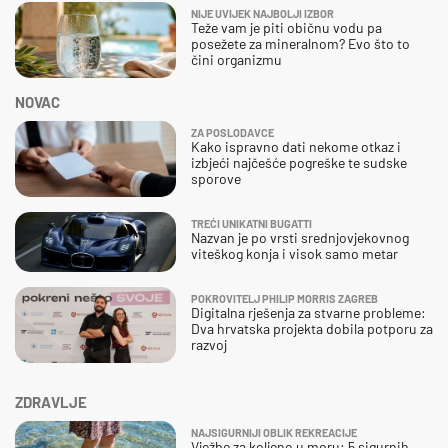
NIJE UVIJEK NAJBOLJI IZBOR
Teže vam je piti običnu vodu pa
posežete za mineralnom? Evo što to
čini organizmu
NOVAC
ZA POSLODAVCE
Kako ispravno dati nekome otkaz i
izbjeći najčešće pogreške te sudske
sporove
TREĆI UNIKATNI BUGATTI
Nazvan je po vrsti srednjovjekovnog
viteškog konja i visok samo metar
POKROVITELJ PHILIP MORRIS ZAGREB
Digitalna rješenja za stvarne probleme:
Dva hrvatska projekta dobila potporu za
razvoj
ZDRAVLJE
NAJSIGURNIJI OBLIK REKREACIJE
Vježbe za koljeno u moru: 5 sigurnih