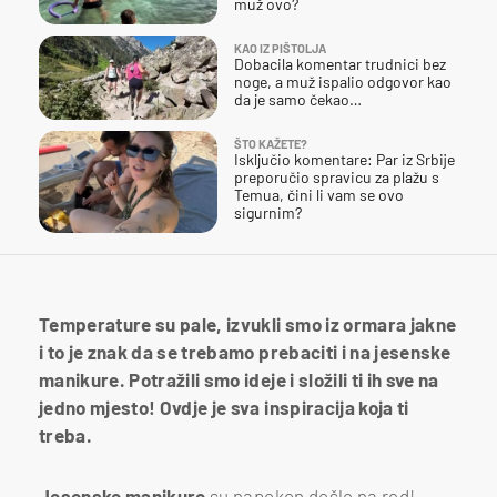
muž ovo?
KAO IZ PIŠTOLJA
Dobacila komentar trudnici bez
noge, a muž ispalio odgovor kao
da je samo čekao…
ŠTO KAŽETE?
Isključio komentare: Par iz Srbije
preporučio spravicu za plažu s
Temua, čini li vam se ovo
sigurnim?
Temperature su pale, izvukli smo iz ormara jakne
i to je znak da se trebamo prebaciti i na jesenske
manikure. Potražili smo ideje i složili ti ih sve na
jedno mjesto! Ovdje je sva inspiracija koja ti
treba.
Jesenske manikure
su napokon došle na red!