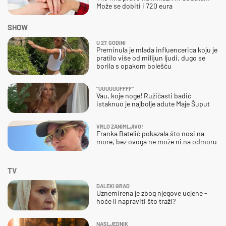
Može se dobiti i 720 eura
SHOW
U 27. GODINI
Preminula je mlada influencerica koju je
pratilo više od milijun ljudi, dugo se
borila s opakom bolešću
"UUUUUUFFFF"
Vau, koje noge! Ružičasti badić
istaknuo je najbolje adute Maje Šuput
VRLO ZANIMLJIVO!
Franka Batelić pokazala što nosi na
more, bez ovoga ne može ni na odmoru
TV
DALEKI GRAD
Uznemirena je zbog njegove ucjene -
hoće li napraviti što traži?
NASLJEDNIK