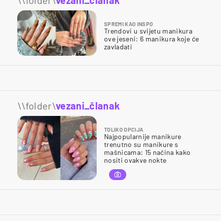
SPREMI KAO INSPO
Trendovi u svijetu manikura
ove jeseni: 6 manikura koje će
zavladati
\\folder\
vezani_članak
TOLIKO OPCIJA
Najpopularnije manikure
trenutno su manikure s
mašnicama: 15 načina kako
nositi ovakve nokte