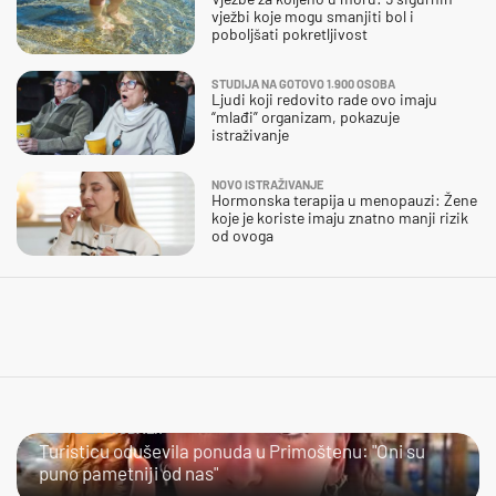
vježbi koje mogu smanjiti bol i
poboljšati pokretljivost
STUDIJA NA GOTOVO 1.900 OSOBA
Ljudi koji redovito rade ovo imaju
“mlađi” organizam, pokazuje
istraživanje
NOVO ISTRAŽIVANJE
Hormonska terapija u menopauzi: Žene
koje je koriste imaju znatno manji rizik
od ovoga
JESTE LI PROBALI?
Turisticu oduševila ponuda u Primoštenu: "Oni su
puno pametniji od nas"