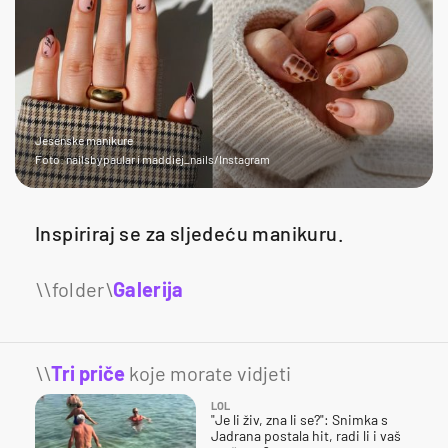
Jesenske manikure
Foto: nailsbypaular i maddiej_nails/Instagram
Inspiriraj se za sljedeću manikuru.
Galerija
12
\\
Tri priče
koje morate vidjeti
LOL
"Je li živ, zna li se?": Snimka s
Jadrana postala hit, radi li i vaš